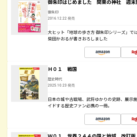
御朱印はじめました 関東の神社 週末
御朱印
2016.12.22 発売
大ヒット「地球の歩き方 御朱印シリーズ」で
柴田かおるが書きおろしました
Ｈ０１ 戦国
歴史時代
2025.10.23 発売
日本の城や古戦場、武将ゆかりの史跡、展示
イドする歴史ファン必携の一冊。
Ｗ０１ 世界２４４の国と地域 改訂版