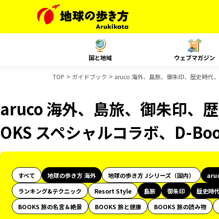
国と地域
ウェブマガジン
TOP
ガイドブック
aruco 海外、島旅、御朱印、歴史時代、
aruco 海外、島旅、御朱印、
OKS スペシャルコラボ、D-B
すべて
地球の歩き方 海外
地球の歩き方 Jシリーズ（国内）
aru
ランキング&テクニック
Resort Style
島旅
御朱印
歴史時
BOOKS 旅の名言＆絶景
BOOKS 旅と健康
BOOKS 旅の読み物