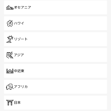
オセアニア
ハワイ
リゾート
アジア
中近東
アフリカ
日本