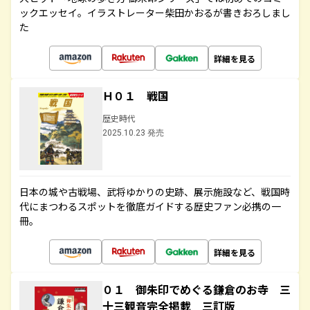
ックエッセイ。イラストレーター柴田かおるが書きおろしまし
た
詳細を見る
Ｈ０１ 戦国
歴史時代
2025.10.23 発売
日本の城や古戦場、武将ゆかりの史跡、展示施設など、戦国時
代にまつわるスポットを徹底ガイドする歴史ファン必携の一
冊。
詳細を見る
０１ 御朱印でめぐる鎌倉のお寺 三
十三観音完全掲載 三訂版