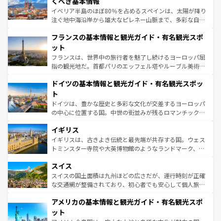
くべき基本情報
ピザやパスタなど、絶品のイタリア料理を堪能することも
イベリア半島のほぼ80％を占めるスペインは、太陽が降り
できる。朝目覚めてから夜眠るまで、すべての瞬間を楽し
注ぐ地中海沿岸から雄大なピレネー山脈まで、多彩な自然
ませてくれるイタリアで、忘れられない旅をしてみよう！
と文化が詰まったヨーロッパ屈指の旅行先だ。多様な地域
なお、新着のイタリア情報は
コンテンツ一覧
を参照してほ
フランスの基本情報と観光ガイド・有名観光スポ
文化が根付くこの国では、情熱的なフラメンコ、熱気あふ
しい。
れる闘牛、そして美味しいタパスが生活の一部となってい
ット
る。首都マドリードの洗練された雰囲気や、バルセロナの
フランスは、世界中の旅行者を魅了し続けるヨーロッパ屈
アートに溢れた街角から、地方では古代ローマ遺跡や中世
指の観光地だ。首都パリのエッフェル塔やルーブル美術館
の城塞都市、穏やかなビーチリゾートまで多彩な表情を見
といった象徴的なスポットから、田舎町の古風な美しさま
せる。地方によって風土や気候が異なるスペインはその個
ドイツの基本情報と観光ガイド・有名観光スポッ
で、幅広い魅力が詰まっている。華麗な宮殿、歴史的な大
性で訪れる人を魅了する。 なお、新着のスペイン情報は
コ
聖堂、美しいビーチ、そして豊かな自然が、訪れる者を心
ト
ンテンツ一覧
を参照してほしい。
から魅了する。また、フランスは美食の国としても知ら
ドイツは、豊かな歴史と多彩な文化が交差するヨーロッパ
れ、フランス料理はユネスコ無形文化遺産にも登録されて
の中心に位置する国。中世の街並みが残るロマンチック街
いる。シャンパンの発祥地であるランス、プロヴァンスの
道から、未来を先取りするようなモダンな都市まで多様な
香り高いラベンダー畑など、多彩な楽しみ方が可能だ。さ
イギリス
顔を持つこの国は、どこを歩いても飽きることがない。ベ
らに、パリ以外の地域にも魅力が溢れており、どの街角に
ルリンの文化的活気、バイエルン州のアルプスの絶景、そ
イギリスは、古きよき伝統と最先端が共存する国。ウェス
も豊かな歴史と文化が息づいている。パリ以外の個性あふ
してライン川沿いのワイン畑といった風景は必見。ビール
トミンスター寺院や大英博物館のようなランドマーク、歴
れる地方に足を運ぶとそれぞれで全く異なる文化を体験で
とソーセージを味わいながら地元の人と過ごす楽しい時間
史ある大学都市、美しい丘陵地帯や牧歌的な風景など、エ
きるだろう。 なお、新着のフランス情報は
コンテンツ一覧
スイス
は、お酒好きな人にはぜひ体験してほしい。 なお、新着の
リアごとに異なる魅力がある。また、優雅なアフタヌーン
を参照してほしい。
ドイツ情報は
コンテンツ一覧
を参照してほしい。
ティー、ビール好きにはたまらない英国パブ、サッカー観
スイスの国土面積は九州ほどの広さだが、運行時刻が正確
戦など、本場だからこそできる体験も豊富。イギリスを旅
な交通網が整備されており、初心者でも安心して個人旅行
して楽しみつくそう。 なお、新着のイギリス情報は
コンテ
を楽しめる。日本同様に時刻表どおりの旅が可能だ。中世
アメリカの基本情報と観光ガイド・有名観光スポ
ンツ一覧
を参照してほしい。
の建物がそのまま残る町や、スイスならではのユニークな
博物館もあり、アルプス観光だけでなく町歩きも満喫する
ット
ことができる。国民の所得が高いため物価も高いが、旅行