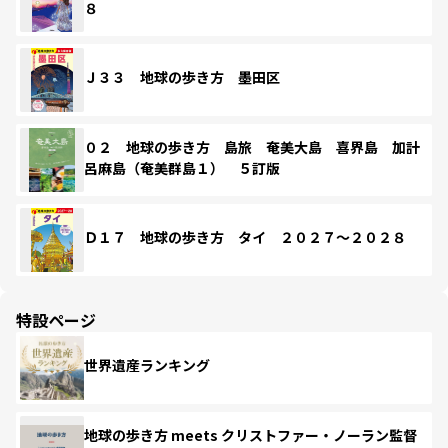
８
Ｊ３３ 地球の歩き方 墨田区
０２ 地球の歩き方 島旅 奄美大島 喜界島 加計
呂麻島（奄美群島１） ５訂版
Ｄ１７ 地球の歩き方 タイ ２０２７～２０２８
特設ページ
世界遺産ランキング
地球の歩き方 meets クリストファー・ノーラン監督