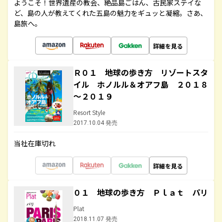
ようこそ！世界遺産の教会、絶品島ごはん、古民家ステイな
ど、島の人が教えてくれた五島の魅力をギュッと凝縮。さあ、
島旅へ。
詳細を見る
Ｒ０１ 地球の歩き方 リゾートスタ
イル ホノルル＆オアフ島 ２０１８
～２０１９
Resort Style
2017.10.04 発売
当社在庫切れ
詳細を見る
０１ 地球の歩き方 Ｐｌａｔ パリ
Plat
2018.11.07 発売