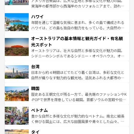
アメリカ合衆国は、広大な土地と多様な文化が魅力の国。
者向けの交通パス提供のサービスもあり、うまく活用すれ
東海岸の都市部から西海岸のカリフォルニアまで、訪れる
ば市内交通費無料で観光を楽しむこともできる。 なお、新
場所ごとに異なる風景と体験が待っている。ニューヨーク
着のスイス情報は
コンテンツ一覧
を参照してほしい。
ハワイ
のような巨大都市は、観光、ショッピング、エンターテイ
ンメントが詰まった刺激的なスポットだ。一方、アメリカ
年間を通じて温暖な気候に恵まれ、多くの島で構成される
西部には大自然が広がり、グランドキャニオンやイエロー
ハワイは、どの島も独自の魅力をもっている。大自然の神
ストーン国立公園といった絶景が堪能できる。さらに、南
秘を感じたいなら、火山が生み出した壮大な景観を誇るハ
オーストラリアの基本情報と観光ガイド・有名観
部のニューオーリンズでは、音楽と美食が融合した独特の
ワイ島は見逃せない。また、定番の観光地といえばオアフ
文化が魅力。旅行者はアメリカの各地域で異なる魅力を楽
島だが、静かな自然を求めるならマウイ島やカウアイ島が
光スポット
しみながら、その多様性と豊かな歴史を感じることができ
おすすめ。エメラルドグリーンに輝く海をはじめ、豊かな
オーストラリアは、壮大な自然と多様な文化が魅力の国。
るだろう。車でのロードトリップや列車の旅も、アメリカ
文化や歴史が息づいている。「アロハスピリット」と呼ば
シドニーのシンボルであるシドニー・オペラハウス、オー
ならではの贅沢な旅のスタイルだ。 なお、新着のアメリカ
れるおもてなしの心で訪れる人々を迎えてくれるハワイの
ストラリア東海岸北部に広がる大サンゴ礁地帯グレートバ
情報は
コンテンツ一覧
を参照してほしい。
人々、おいしいローカルフードやハワイアンミュージッ
台湾
リアリーフや大陸中央部にそびえるウルル（エアーズロッ
ク、伝統的なフラダンスなど、すべてがハワイの魅力を彩
ク）、タスマニアの美しい原生林やケアンズの熱帯雨林な
日本から約４時間ほどでたどり着く台湾は、多彩な文化と
っている。訪れるたびに新しい発見と感動が待っているハ
ど、見どころがたくさん。また、カフェやワイン、オージ
自然が織りなす魅力的な観光地。活気あふれる大都市の台
ワイを、存分に味わってほしい。 なお、新着のハワイ情報
ービーフなどの食文化も豊かで、美味しいものであふれて
北やノスタルジックな町並みが人気な九份（ジォウフェ
は
コンテンツ一覧
を参照してほしい。
韓国
いる。アクティビティも充実しており、サーフィンやダイ
ン）、静ひつな山岳地帯である台湾東部など、都市の喧騒
ビング、ハイキングなど、アウトドア好きにはたまらな
と山間の静けさが共存しており、訪れる人に新しい発見と
歴史ある王朝文化が残る一方で、最先端のファッションやK
い。オーストラリアの多彩な魅力を存分に味わいつくそ
驚きをもたらしてくれる。また、奥深い台湾の食文化も魅
-POPで世界を席巻している韓国。首都ソウルの宮殿や伝統
う。 なお、新着のオーストラリア情報は
コンテンツ一覧
を
力で、夜市などの屋台グルメから高級料理、ヘルシーで美
家屋が並ぶエリアでは韓国の歴史と文化に浸ることがで
参照してほしい。
ベトナム
容にもいいと評判のスイーツなど、バラエティ豊かな料理
き、地方に足を延ばせば四季折々の自然美を楽しむことが
が味わえる。 なお、新着の台湾情報は
コンテンツ一覧
を参
できる。そして、キムチや焼肉、絶品のストリートフード
豊かな自然と多様な文化が魅力的なベトナム。南北に細長
照してほしい。
まで、さまざまな韓国料理が待っている。夜には、韓国な
く伸びる国土には、広大な田園風景や青々とした山々、世
らではのナイトライフも堪能できる。あたたかいホスピタ
界遺産に登録された壮大な自然景観が点在し、都市部では
タイ
リティに包まれながら、韓国の多彩な魅力を心ゆくまで味
急速な発展と共に伝統が息づく。ハノイの古い町並みやホ