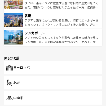
わってみてほしい。 なお、新着の韓国情報は
コンテンツ一
ーチミン市のフランス統治時代の建物も、独特の雰囲気を
タイは、東南アジアに位置する豊かな自然と歴史が息づく
覧
を参照してほしい。
醸し出している。また、バラエティの豊かさとおいしさで
国だ。首都バンコクは高層ビルが立ち並ぶ一方、伝統的な
世界中の食通を魅了してやまないベトナム料理も魅力のひ
寺院や市場がいたるところに点在し、古きよき文化と現代
香港
とつ。フォーやバインミー、ベトナムコーヒーなどは、ぜ
の活気が交差している。北部ではチェンマイなどの山岳地
ひ現地で味わいたい。どの地域を訪れてもあたたかい人々
帯で自然と触れ合い、南部ではプーケットやクラビの美し
アジアと西洋の文化が交わる香港は、特有のエネルギーを
が旅行者を迎えてくれるので、きっと忘れられない旅にな
いビーチでリゾート気分を楽しむことができる。タイ料理
もっている。ヴィクトリア湾に広がる壮大な景色、近未来
るはずだ。 なお、新着のベトナム情報は
コンテンツ一覧
を
は世界的に有名で、屋台から高級レストランまで味覚を刺
的なアートスポット、そして歴史と現代が融合した町並
参照してほしい。
シンガポール
激する。気候は一年中温暖で、どの季節にも異なる楽しみ
み、どこを訪れても感動するはず。観光スポットが密集し
が待っている。親しみやすいタイの人々、仏教を中心とし
ており、効率よく見どころを回れるのも魅力。息をのむよ
アジアの交差点として多文化が融合した独自の魅力を放つ
た文化、そして多様な観光資源が、訪れる旅人を魅了し続
うな絶景から文化的な体験まで、香港を存分に楽しみ尽く
シンガポール。未来的な建築物が並ぶマリーナベイ、歴史
ける。 なお、新着のタイ情報は
コンテンツ一覧
を参照して
そう。 なお、新着の香港情報は
コンテンツ一覧
を参照して
と伝統を感じられるエスニックタウン、多数の緑豊かな公
ほしい。
ほしい。
園や自然保護区など、自然が調和した近代的な景観と文化
の多様性あふれるカラフルな町は、どこを歩いても新しい
国と地域
発見がある。さらに、治安のよさや充実した公共交通機関
も、旅行者にとっては魅力的なポイント。グルメも豊富
で、ホーカーズは地元の風情を楽しめる外せないスポット
ヨーロッパ
だ。訪れる人を飽きさせないシンガポールで、多様な魅力
を体感しよう。 なお、新着のシンガポール情報は
コンテン
ツ一覧
を参照してほしい。
北米
中南米