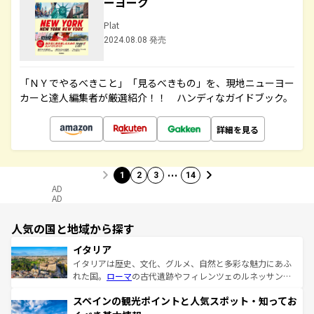
ーヨーク
Plat
2024.08.08 発売
「ＮＹでやるべきこと」「見るべきもの」を、現地ニューヨー
カーと達人編集者が厳選紹介！！ ハンディなガイドブック。
詳細を見る
…
1
2
3
14
AD
AD
人気の国と地域から探す
イタリア
イタリアは歴史、文化、グルメ、自然と多彩な魅力にあふ
れた国。
ローマ
の古代遺跡やフィレンツェのルネッサンス
美術、ヴェネツィアの運河など、歴史あるスポットはもち
スペインの観光ポイントと人気スポット・知ってお
ろん、トスカーナの美しい田園風景やアマルフィ海岸の絶
景など、自然景観も見逃せない。観光の合間には、本場の