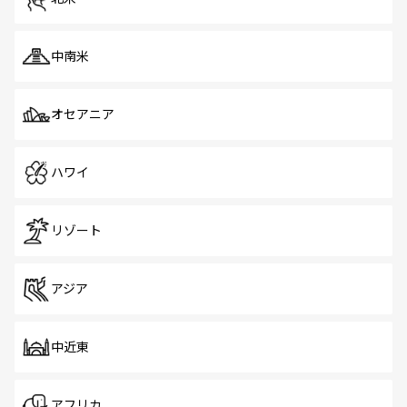
中南米
オセアニア
ハワイ
リゾート
アジア
中近東
アフリカ