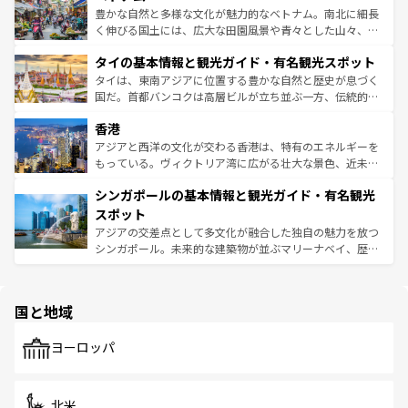
が味わえる。 なお、新着の台湾情報は
コンテンツ一覧
を参
できる。そして、キムチや焼肉、絶品のストリートフード
豊かな自然と多様な文化が魅力的なベトナム。南北に細長
照してほしい。
まで、さまざまな韓国料理が待っている。夜には、韓国な
く伸びる国土には、広大な田園風景や青々とした山々、世
らではのナイトライフも堪能できる。あたたかいホスピタ
界遺産に登録された壮大な自然景観が点在し、都市部では
タイの基本情報と観光ガイド・有名観光スポット
リティに包まれながら、韓国の多彩な魅力を心ゆくまで味
急速な発展と共に伝統が息づく。ハノイの古い町並みやホ
わってみてほしい。 なお、新着の韓国情報は
コンテンツ一
ーチミン市のフランス統治時代の建物も、独特の雰囲気を
タイは、東南アジアに位置する豊かな自然と歴史が息づく
覧
を参照してほしい。
醸し出している。また、バラエティの豊かさとおいしさで
国だ。首都バンコクは高層ビルが立ち並ぶ一方、伝統的な
世界中の食通を魅了してやまないベトナム料理も魅力のひ
寺院や市場がいたるところに点在し、古きよき文化と現代
香港
とつ。フォーやバインミー、ベトナムコーヒーなどは、ぜ
の活気が交差している。北部ではチェンマイなどの山岳地
ひ現地で味わいたい。どの地域を訪れてもあたたかい人々
帯で自然と触れ合い、南部ではプーケットやクラビの美し
アジアと西洋の文化が交わる香港は、特有のエネルギーを
が旅行者を迎えてくれるので、きっと忘れられない旅にな
いビーチでリゾート気分を楽しむことができる。タイ料理
もっている。ヴィクトリア湾に広がる壮大な景色、近未来
るはずだ。 なお、新着のベトナム情報は
コンテンツ一覧
を
は世界的に有名で、屋台から高級レストランまで味覚を刺
的なアートスポット、そして歴史と現代が融合した町並
参照してほしい。
シンガポールの基本情報と観光ガイド・有名観光
激する。気候は一年中温暖で、どの季節にも異なる楽しみ
み、どこを訪れても感動するはず。観光スポットが密集し
が待っている。親しみやすいタイの人々、仏教を中心とし
ており、効率よく見どころを回れるのも魅力。息をのむよ
スポット
た文化、そして多様な観光資源が、訪れる旅人を魅了し続
うな絶景から文化的な体験まで、香港を存分に楽しみ尽く
アジアの交差点として多文化が融合した独自の魅力を放つ
ける。 なお、新着のタイ情報は
コンテンツ一覧
を参照して
そう。 なお、新着の香港情報は
コンテンツ一覧
を参照して
シンガポール。未来的な建築物が並ぶマリーナベイ、歴史
ほしい。
ほしい。
と伝統を感じられるエスニックタウン、多数の緑豊かな公
園や自然保護区など、自然が調和した近代的な景観と文化
の多様性あふれるカラフルな町は、どこを歩いても新しい
国と地域
発見がある。さらに、治安のよさや充実した公共交通機関
も、旅行者にとっては魅力的なポイント。グルメも豊富
で、ホーカーズは地元の風情を楽しめる外せないスポット
ヨーロッパ
だ。訪れる人を飽きさせないシンガポールで、多様な魅力
を体感しよう。 なお、新着のシンガポール情報は
コンテン
ツ一覧
を参照してほしい。
北米