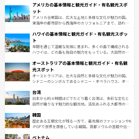
アメリカの基本情報と観光ガイド・有名観光スポ
ンツ一覧
を参照してほしい。
の建物がそのまま残る町や、スイスならではのユニークな
博物館もあり、アルプス観光だけでなく町歩きも満喫する
ット
ことができる。国民の所得が高いため物価も高いが、旅行
アメリカ合衆国は、広大な土地と多様な文化が魅力の国。
者向けの交通パス提供のサービスもあり、うまく活用すれ
東海岸の都市部から西海岸のカリフォルニアまで、訪れる
ば市内交通費無料で観光を楽しむこともできる。 なお、新
場所ごとに異なる風景と体験が待っている。ニューヨーク
着のスイス情報は
コンテンツ一覧
を参照してほしい。
ハワイの基本情報と観光ガイド・有名観光スポッ
のような巨大都市は、観光、ショッピング、エンターテイ
ンメントが詰まった刺激的なスポットだ。一方、アメリカ
ト
西部には大自然が広がり、グランドキャニオンやイエロー
年間を通じて温暖な気候に恵まれ、多くの島で構成される
ストーン国立公園といった絶景が堪能できる。さらに、南
ハワイは、どの島も独自の魅力をもっている。大自然の神
部のニューオーリンズでは、音楽と美食が融合した独特の
秘を感じたいなら、火山が生み出した壮大な景観を誇るハ
文化が魅力。旅行者はアメリカの各地域で異なる魅力を楽
オーストラリアの基本情報と観光ガイド・有名観
ワイ島は見逃せない。また、定番の観光地といえばオアフ
しみながら、その多様性と豊かな歴史を感じることができ
島だが、静かな自然を求めるならマウイ島やカウアイ島が
光スポット
るだろう。車でのロードトリップや列車の旅も、アメリカ
おすすめ。エメラルドグリーンに輝く海をはじめ、豊かな
オーストラリアは、壮大な自然と多様な文化が魅力の国。
ならではの贅沢な旅のスタイルだ。 なお、新着のアメリカ
文化や歴史が息づいている。「アロハスピリット」と呼ば
シドニーのシンボルであるシドニー・オペラハウス、オー
情報は
コンテンツ一覧
を参照してほしい。
れるおもてなしの心で訪れる人々を迎えてくれるハワイの
ストラリア東海岸北部に広がる大サンゴ礁地帯グレートバ
人々、おいしいローカルフードやハワイアンミュージッ
台湾
リアリーフや大陸中央部にそびえるウルル（エアーズロッ
ク、伝統的なフラダンスなど、すべてがハワイの魅力を彩
ク）、タスマニアの美しい原生林やケアンズの熱帯雨林な
日本から約４時間ほどでたどり着く台湾は、多彩な文化と
っている。訪れるたびに新しい発見と感動が待っているハ
ど、見どころがたくさん。また、カフェやワイン、オージ
自然が織りなす魅力的な観光地。活気あふれる大都市の台
ワイを、存分に味わってほしい。 なお、新着のハワイ情報
ービーフなどの食文化も豊かで、美味しいものであふれて
北やノスタルジックな町並みが人気な九份（ジォウフェ
は
コンテンツ一覧
を参照してほしい。
韓国
いる。アクティビティも充実しており、サーフィンやダイ
ン）、静ひつな山岳地帯である台湾東部など、都市の喧騒
ビング、ハイキングなど、アウトドア好きにはたまらな
と山間の静けさが共存しており、訪れる人に新しい発見と
歴史ある王朝文化が残る一方で、最先端のファッションやK
い。オーストラリアの多彩な魅力を存分に味わいつくそ
驚きをもたらしてくれる。また、奥深い台湾の食文化も魅
-POPで世界を席巻している韓国。首都ソウルの宮殿や伝統
う。 なお、新着のオーストラリア情報は
コンテンツ一覧
を
力で、夜市などの屋台グルメから高級料理、ヘルシーで美
家屋が並ぶエリアでは韓国の歴史と文化に浸ることがで
参照してほしい。
ベトナム
容にもいいと評判のスイーツなど、バラエティ豊かな料理
き、地方に足を延ばせば四季折々の自然美を楽しむことが