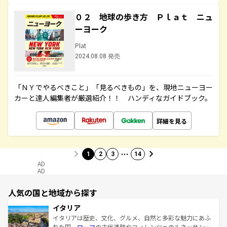
０２ 地球の歩き方 Ｐｌａｔ ニュ
ーヨーク
Plat
2024.08.08 発売
「ＮＹでやるべきこと」「見るべきもの」を、現地ニューヨー
カーと達人編集者が厳選紹介！！ ハンディなガイドブック。
詳細を見る
…
1
2
3
14
AD
AD
人気の国と地域から探す
イタリア
イタリアは歴史、文化、グルメ、自然と多彩な魅力にあふ
れた国。
ローマ
の古代遺跡やフィレンツェのルネッサンス