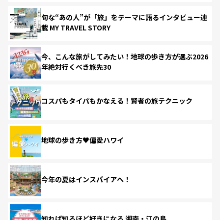
旬な“あの人”が「旅」をテーマに語るインタビュー連
載 MY TRAVEL STORY
今、こんな旅がしてみたい！地球の歩き方が選ぶ2026
年絶対行くべき旅先30
コスパもタイパもかなえる！賢者の旅テクニック
地球の歩き方♥偏愛ハワイ
今年の夏はインスパイアへ！
知れば知るほど好きになる 湘南・江の島