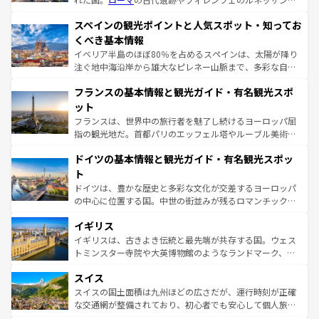
美術、ヴェネツィアの運河など、歴史あるスポットはもち
スペインの観光ポイントと人気スポット・知ってお
ろん、トスカーナの美しい田園風景やアマルフィ海岸の絶
景など、自然景観も見逃せない。観光の合間には、本場の
くべき基本情報
ピザやパスタなど、絶品のイタリア料理を堪能することも
イベリア半島のほぼ80％を占めるスペインは、太陽が降り
できる。朝目覚めてから夜眠るまで、すべての瞬間を楽し
注ぐ地中海沿岸から雄大なピレネー山脈まで、多彩な自然
ませてくれるイタリアで、忘れられない旅をしてみよう！
と文化が詰まったヨーロッパ屈指の旅行先だ。多様な地域
なお、新着のイタリア情報は
コンテンツ一覧
を参照してほ
フランスの基本情報と観光ガイド・有名観光スポ
文化が根付くこの国では、情熱的なフラメンコ、熱気あふ
しい。
れる闘牛、そして美味しいタパスが生活の一部となってい
ット
る。首都マドリードの洗練された雰囲気や、バルセロナの
フランスは、世界中の旅行者を魅了し続けるヨーロッパ屈
アートに溢れた街角から、地方では古代ローマ遺跡や中世
指の観光地だ。首都パリのエッフェル塔やルーブル美術館
の城塞都市、穏やかなビーチリゾートまで多彩な表情を見
といった象徴的なスポットから、田舎町の古風な美しさま
せる。地方によって風土や気候が異なるスペインはその個
ドイツの基本情報と観光ガイド・有名観光スポッ
で、幅広い魅力が詰まっている。華麗な宮殿、歴史的な大
性で訪れる人を魅了する。 なお、新着のスペイン情報は
コ
聖堂、美しいビーチ、そして豊かな自然が、訪れる者を心
ト
ンテンツ一覧
を参照してほしい。
から魅了する。また、フランスは美食の国としても知ら
ドイツは、豊かな歴史と多彩な文化が交差するヨーロッパ
れ、フランス料理はユネスコ無形文化遺産にも登録されて
の中心に位置する国。中世の街並みが残るロマンチック街
いる。シャンパンの発祥地であるランス、プロヴァンスの
道から、未来を先取りするようなモダンな都市まで多様な
香り高いラベンダー畑など、多彩な楽しみ方が可能だ。さ
イギリス
顔を持つこの国は、どこを歩いても飽きることがない。ベ
らに、パリ以外の地域にも魅力が溢れており、どの街角に
ルリンの文化的活気、バイエルン州のアルプスの絶景、そ
イギリスは、古きよき伝統と最先端が共存する国。ウェス
も豊かな歴史と文化が息づいている。パリ以外の個性あふ
してライン川沿いのワイン畑といった風景は必見。ビール
トミンスター寺院や大英博物館のようなランドマーク、歴
れる地方に足を運ぶとそれぞれで全く異なる文化を体験で
とソーセージを味わいながら地元の人と過ごす楽しい時間
史ある大学都市、美しい丘陵地帯や牧歌的な風景など、エ
きるだろう。 なお、新着のフランス情報は
コンテンツ一覧
スイス
は、お酒好きな人にはぜひ体験してほしい。 なお、新着の
リアごとに異なる魅力がある。また、優雅なアフタヌーン
を参照してほしい。
ドイツ情報は
コンテンツ一覧
を参照してほしい。
ティー、ビール好きにはたまらない英国パブ、サッカー観
スイスの国土面積は九州ほどの広さだが、運行時刻が正確
戦など、本場だからこそできる体験も豊富。イギリスを旅
な交通網が整備されており、初心者でも安心して個人旅行
して楽しみつくそう。 なお、新着のイギリス情報は
コンテ
を楽しめる。日本同様に時刻表どおりの旅が可能だ。中世