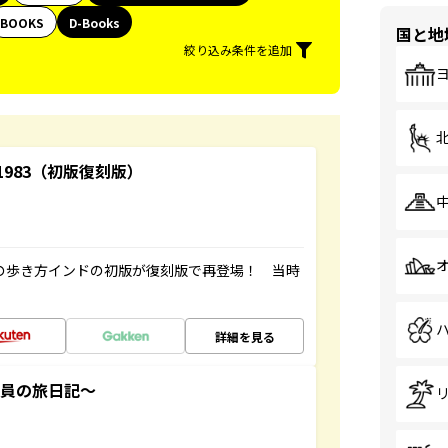
BOOKS
D-Books
国と地
絞り込み条件を追加
-1983（初版復刻版）
球の歩き方インドの初版が復刻版で再登場！ 当時
詳細を見る
社員の旅日記～