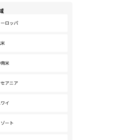
域
ヨーロッパ
北米
中南米
オセアニア
ハワイ
リゾート