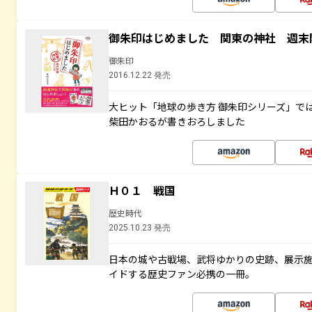
御朱印はじめました 関東の神社 週末
御朱印
2016.12.22 発売
大ヒット「地球の歩き方 御朱印シリーズ」で
柴田かおるが書きおろしました
Ｈ０１ 戦国
歴史時代
2025.10.23 発売
日本の城や古戦場、武将ゆかりの史跡、展示
イドする歴史ファン必携の一冊。