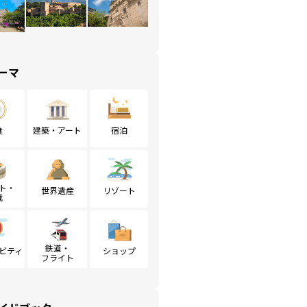
ーマ
食
建築・アート
宿泊
ト・
世界遺産
リゾート
戦
鉄道・
ビティ
ショップ
フライト