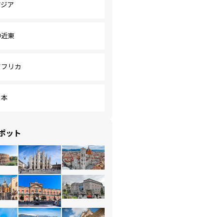
アジア
中近東
アフリカ
日本
ポット