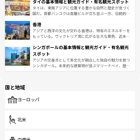
わってみてほしい。 なお、新着の韓国情報は
コンテンツ一
タイの基本情報と観光ガイド・有名観光スポット
急速な発展と共に伝統が息づく。ハノイの古い町並みやホ
覧
を参照してほしい。
ーチミン市のフランス統治時代の建物も、独特の雰囲気を
タイは、東南アジアに位置する豊かな自然と歴史が息づく
醸し出している。また、バラエティの豊かさとおいしさで
国だ。首都バンコクは高層ビルが立ち並ぶ一方、伝統的な
世界中の食通を魅了してやまないベトナム料理も魅力のひ
寺院や市場がいたるところに点在し、古きよき文化と現代
香港
とつ。フォーやバインミー、ベトナムコーヒーなどは、ぜ
の活気が交差している。北部ではチェンマイなどの山岳地
ひ現地で味わいたい。どの地域を訪れてもあたたかい人々
帯で自然と触れ合い、南部ではプーケットやクラビの美し
アジアと西洋の文化が交わる香港は、特有のエネルギーを
が旅行者を迎えてくれるので、きっと忘れられない旅にな
いビーチでリゾート気分を楽しむことができる。タイ料理
もっている。ヴィクトリア湾に広がる壮大な景色、近未来
るはずだ。 なお、新着のベトナム情報は
コンテンツ一覧
を
は世界的に有名で、屋台から高級レストランまで味覚を刺
的なアートスポット、そして歴史と現代が融合した町並
参照してほしい。
シンガポールの基本情報と観光ガイド・有名観光
激する。気候は一年中温暖で、どの季節にも異なる楽しみ
み、どこを訪れても感動するはず。観光スポットが密集し
が待っている。親しみやすいタイの人々、仏教を中心とし
ており、効率よく見どころを回れるのも魅力。息をのむよ
スポット
た文化、そして多様な観光資源が、訪れる旅人を魅了し続
うな絶景から文化的な体験まで、香港を存分に楽しみ尽く
アジアの交差点として多文化が融合した独自の魅力を放つ
ける。 なお、新着のタイ情報は
コンテンツ一覧
を参照して
そう。 なお、新着の香港情報は
コンテンツ一覧
を参照して
シンガポール。未来的な建築物が並ぶマリーナベイ、歴史
ほしい。
ほしい。
と伝統を感じられるエスニックタウン、多数の緑豊かな公
園や自然保護区など、自然が調和した近代的な景観と文化
の多様性あふれるカラフルな町は、どこを歩いても新しい
国と地域
発見がある。さらに、治安のよさや充実した公共交通機関
も、旅行者にとっては魅力的なポイント。グルメも豊富
で、ホーカーズは地元の風情を楽しめる外せないスポット
ヨーロッパ
だ。訪れる人を飽きさせないシンガポールで、多様な魅力
を体感しよう。 なお、新着のシンガポール情報は
コンテン
ツ一覧
を参照してほしい。
北米
中南米