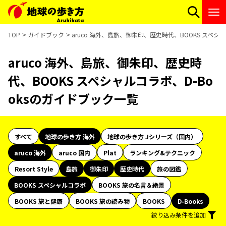
TOP
ガイドブック
aruco 海外、島旅、御朱印、歴史時代、BOOKS スペシ
aruco 海外、島旅、御朱印、歴史時
代、BOOKS スペシャルコラボ、D-Bo
oksのガイドブック一覧
すべて
地球の歩き方 海外
地球の歩き方 Jシリーズ（国内）
aruco 海外
aruco 国内
Plat
ランキング&テクニック
Resort Style
島旅
御朱印
歴史時代
旅の図鑑
BOOKS スペシャルコラボ
BOOKS 旅の名言＆絶景
BOOKS 旅と健康
BOOKS 旅の読み物
BOOKS
D-Books
絞り込み条件を追加