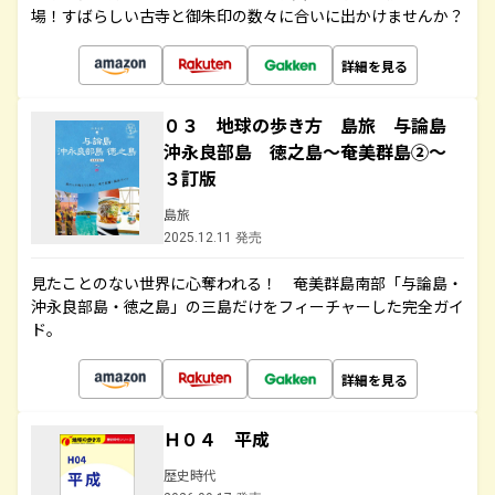
場！すばらしい古寺と御朱印の数々に合いに出かけませんか？
詳細を見る
０３ 地球の歩き方 島旅 与論島
沖永良部島 徳之島～奄美群島②～
３訂版
島旅
2025.12.11 発売
見たことのない世界に心奪われる！ 奄美群島南部「与論島・
沖永良部島・徳之島」の三島だけをフィーチャーした完全ガイ
ド。
詳細を見る
Ｈ０４ 平成
歴史時代