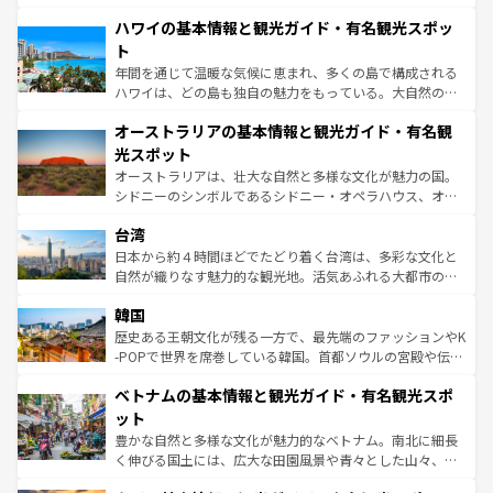
ば市内交通費無料で観光を楽しむこともできる。 なお、新
場所ごとに異なる風景と体験が待っている。ニューヨーク
着のスイス情報は
コンテンツ一覧
を参照してほしい。
ハワイの基本情報と観光ガイド・有名観光スポッ
のような巨大都市は、観光、ショッピング、エンターテイ
ンメントが詰まった刺激的なスポットだ。一方、アメリカ
ト
西部には大自然が広がり、グランドキャニオンやイエロー
年間を通じて温暖な気候に恵まれ、多くの島で構成される
ストーン国立公園といった絶景が堪能できる。さらに、南
ハワイは、どの島も独自の魅力をもっている。大自然の神
部のニューオーリンズでは、音楽と美食が融合した独特の
秘を感じたいなら、火山が生み出した壮大な景観を誇るハ
文化が魅力。旅行者はアメリカの各地域で異なる魅力を楽
オーストラリアの基本情報と観光ガイド・有名観
ワイ島は見逃せない。また、定番の観光地といえばオアフ
しみながら、その多様性と豊かな歴史を感じることができ
島だが、静かな自然を求めるならマウイ島やカウアイ島が
光スポット
るだろう。車でのロードトリップや列車の旅も、アメリカ
おすすめ。エメラルドグリーンに輝く海をはじめ、豊かな
オーストラリアは、壮大な自然と多様な文化が魅力の国。
ならではの贅沢な旅のスタイルだ。 なお、新着のアメリカ
文化や歴史が息づいている。「アロハスピリット」と呼ば
シドニーのシンボルであるシドニー・オペラハウス、オー
情報は
コンテンツ一覧
を参照してほしい。
れるおもてなしの心で訪れる人々を迎えてくれるハワイの
ストラリア東海岸北部に広がる大サンゴ礁地帯グレートバ
人々、おいしいローカルフードやハワイアンミュージッ
台湾
リアリーフや大陸中央部にそびえるウルル（エアーズロッ
ク、伝統的なフラダンスなど、すべてがハワイの魅力を彩
ク）、タスマニアの美しい原生林やケアンズの熱帯雨林な
日本から約４時間ほどでたどり着く台湾は、多彩な文化と
っている。訪れるたびに新しい発見と感動が待っているハ
ど、見どころがたくさん。また、カフェやワイン、オージ
自然が織りなす魅力的な観光地。活気あふれる大都市の台
ワイを、存分に味わってほしい。 なお、新着のハワイ情報
ービーフなどの食文化も豊かで、美味しいものであふれて
北やノスタルジックな町並みが人気な九份（ジォウフェ
は
コンテンツ一覧
を参照してほしい。
韓国
いる。アクティビティも充実しており、サーフィンやダイ
ン）、静ひつな山岳地帯である台湾東部など、都市の喧騒
ビング、ハイキングなど、アウトドア好きにはたまらな
と山間の静けさが共存しており、訪れる人に新しい発見と
歴史ある王朝文化が残る一方で、最先端のファッションやK
い。オーストラリアの多彩な魅力を存分に味わいつくそ
驚きをもたらしてくれる。また、奥深い台湾の食文化も魅
-POPで世界を席巻している韓国。首都ソウルの宮殿や伝統
う。 なお、新着のオーストラリア情報は
コンテンツ一覧
を
力で、夜市などの屋台グルメから高級料理、ヘルシーで美
家屋が並ぶエリアでは韓国の歴史と文化に浸ることがで
参照してほしい。
ベトナムの基本情報と観光ガイド・有名観光スポ
容にもいいと評判のスイーツなど、バラエティ豊かな料理
き、地方に足を延ばせば四季折々の自然美を楽しむことが
が味わえる。 なお、新着の台湾情報は
コンテンツ一覧
を参
できる。そして、キムチや焼肉、絶品のストリートフード
ット
照してほしい。
まで、さまざまな韓国料理が待っている。夜には、韓国な
豊かな自然と多様な文化が魅力的なベトナム。南北に細長
らではのナイトライフも堪能できる。あたたかいホスピタ
く伸びる国土には、広大な田園風景や青々とした山々、世
リティに包まれながら、韓国の多彩な魅力を心ゆくまで味
界遺産に登録された壮大な自然景観が点在し、都市部では