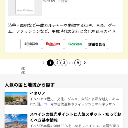
2026.09.17 発売
渋谷・原宿など平成カルチャーを象徴する街や、音楽、ゲー
ム、ファッションなど、平成時代の流行と文化を巡るガイド。
詳細を見る
…
1
2
3
9
AD
AD
人気の国と地域から探す
イタリア
イタリアは歴史、文化、グルメ、自然と多彩な魅力にあふ
れた国。
ローマ
の古代遺跡やフィレンツェのルネッサンス
美術、ヴェネツィアの運河など、歴史あるスポットはもち
スペインの観光ポイントと人気スポット・知ってお
ろん、トスカーナの美しい田園風景やアマルフィ海岸の絶
景など、自然景観も見逃せない。観光の合間には、本場の
くべき基本情報
ピザやパスタなど、絶品のイタリア料理を堪能することも
イベリア半島のほぼ80％を占めるスペインは、太陽が降り