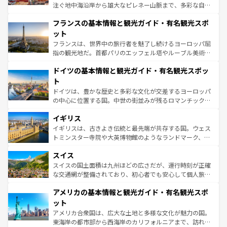
できる。朝目覚めてから夜眠るまで、すべての瞬間を楽し
注ぐ地中海沿岸から雄大なピレネー山脈まで、多彩な自然
ませてくれるイタリアで、忘れられない旅をしてみよう！
と文化が詰まったヨーロッパ屈指の旅行先だ。多様な地域
なお、新着のイタリア情報は
コンテンツ一覧
を参照してほ
フランスの基本情報と観光ガイド・有名観光スポ
文化が根付くこの国では、情熱的なフラメンコ、熱気あふ
しい。
れる闘牛、そして美味しいタパスが生活の一部となってい
ット
る。首都マドリードの洗練された雰囲気や、バルセロナの
フランスは、世界中の旅行者を魅了し続けるヨーロッパ屈
アートに溢れた街角から、地方では古代ローマ遺跡や中世
指の観光地だ。首都パリのエッフェル塔やルーブル美術館
の城塞都市、穏やかなビーチリゾートまで多彩な表情を見
といった象徴的なスポットから、田舎町の古風な美しさま
せる。地方によって風土や気候が異なるスペインはその個
ドイツの基本情報と観光ガイド・有名観光スポッ
で、幅広い魅力が詰まっている。華麗な宮殿、歴史的な大
性で訪れる人を魅了する。 なお、新着のスペイン情報は
コ
聖堂、美しいビーチ、そして豊かな自然が、訪れる者を心
ト
ンテンツ一覧
を参照してほしい。
から魅了する。また、フランスは美食の国としても知ら
ドイツは、豊かな歴史と多彩な文化が交差するヨーロッパ
れ、フランス料理はユネスコ無形文化遺産にも登録されて
の中心に位置する国。中世の街並みが残るロマンチック街
いる。シャンパンの発祥地であるランス、プロヴァンスの
道から、未来を先取りするようなモダンな都市まで多様な
香り高いラベンダー畑など、多彩な楽しみ方が可能だ。さ
イギリス
顔を持つこの国は、どこを歩いても飽きることがない。ベ
らに、パリ以外の地域にも魅力が溢れており、どの街角に
ルリンの文化的活気、バイエルン州のアルプスの絶景、そ
イギリスは、古きよき伝統と最先端が共存する国。ウェス
も豊かな歴史と文化が息づいている。パリ以外の個性あふ
してライン川沿いのワイン畑といった風景は必見。ビール
トミンスター寺院や大英博物館のようなランドマーク、歴
れる地方に足を運ぶとそれぞれで全く異なる文化を体験で
とソーセージを味わいながら地元の人と過ごす楽しい時間
史ある大学都市、美しい丘陵地帯や牧歌的な風景など、エ
きるだろう。 なお、新着のフランス情報は
コンテンツ一覧
スイス
は、お酒好きな人にはぜひ体験してほしい。 なお、新着の
リアごとに異なる魅力がある。また、優雅なアフタヌーン
を参照してほしい。
ドイツ情報は
コンテンツ一覧
を参照してほしい。
ティー、ビール好きにはたまらない英国パブ、サッカー観
スイスの国土面積は九州ほどの広さだが、運行時刻が正確
戦など、本場だからこそできる体験も豊富。イギリスを旅
な交通網が整備されており、初心者でも安心して個人旅行
して楽しみつくそう。 なお、新着のイギリス情報は
コンテ
を楽しめる。日本同様に時刻表どおりの旅が可能だ。中世
アメリカの基本情報と観光ガイド・有名観光スポ
ンツ一覧
を参照してほしい。
の建物がそのまま残る町や、スイスならではのユニークな
博物館もあり、アルプス観光だけでなく町歩きも満喫する
ット
ことができる。国民の所得が高いため物価も高いが、旅行
アメリカ合衆国は、広大な土地と多様な文化が魅力の国。
者向けの交通パス提供のサービスもあり、うまく活用すれ
東海岸の都市部から西海岸のカリフォルニアまで、訪れる