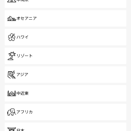
オセアニア
ハワイ
リゾート
アジア
中近東
アフリカ
日本