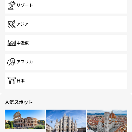
リゾート
アジア
中近東
アフリカ
日本
人気スポット