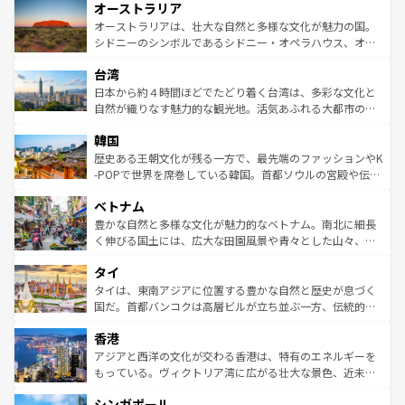
オーストラリア
部のニューオーリンズでは、音楽と美食が融合した独特の
ワイ島は見逃せない。また、定番の観光地といえばオアフ
文化が魅力。旅行者はアメリカの各地域で異なる魅力を楽
島だが、静かな自然を求めるならマウイ島やカウアイ島が
オーストラリアは、壮大な自然と多様な文化が魅力の国。
しみながら、その多様性と豊かな歴史を感じることができ
おすすめ。エメラルドグリーンに輝く海をはじめ、豊かな
シドニーのシンボルであるシドニー・オペラハウス、オー
るだろう。車でのロードトリップや列車の旅も、アメリカ
文化や歴史が息づいている。「アロハスピリット」と呼ば
ストラリア東海岸北部に広がる大サンゴ礁地帯グレートバ
ならではの贅沢な旅のスタイルだ。 なお、新着のアメリカ
台湾
れるおもてなしの心で訪れる人々を迎えてくれるハワイの
リアリーフや大陸中央部にそびえるウルル（エアーズロッ
情報は
コンテンツ一覧
を参照してほしい。
人々、おいしいローカルフードやハワイアンミュージッ
ク）、タスマニアの美しい原生林やケアンズの熱帯雨林な
日本から約４時間ほどでたどり着く台湾は、多彩な文化と
ク、伝統的なフラダンスなど、すべてがハワイの魅力を彩
ど、見どころがたくさん。また、カフェやワイン、オージ
自然が織りなす魅力的な観光地。活気あふれる大都市の台
っている。訪れるたびに新しい発見と感動が待っているハ
ービーフなどの食文化も豊かで、美味しいものであふれて
北やノスタルジックな町並みが人気な九份（ジォウフェ
ワイを、存分に味わってほしい。 なお、新着のハワイ情報
韓国
いる。アクティビティも充実しており、サーフィンやダイ
ン）、静ひつな山岳地帯である台湾東部など、都市の喧騒
は
コンテンツ一覧
を参照してほしい。
ビング、ハイキングなど、アウトドア好きにはたまらな
と山間の静けさが共存しており、訪れる人に新しい発見と
歴史ある王朝文化が残る一方で、最先端のファッションやK
い。オーストラリアの多彩な魅力を存分に味わいつくそ
驚きをもたらしてくれる。また、奥深い台湾の食文化も魅
-POPで世界を席巻している韓国。首都ソウルの宮殿や伝統
う。 なお、新着のオーストラリア情報は
コンテンツ一覧
を
力で、夜市などの屋台グルメから高級料理、ヘルシーで美
家屋が並ぶエリアでは韓国の歴史と文化に浸ることがで
参照してほしい。
ベトナム
容にもいいと評判のスイーツなど、バラエティ豊かな料理
き、地方に足を延ばせば四季折々の自然美を楽しむことが
が味わえる。 なお、新着の台湾情報は
コンテンツ一覧
を参
できる。そして、キムチや焼肉、絶品のストリートフード
豊かな自然と多様な文化が魅力的なベトナム。南北に細長
照してほしい。
まで、さまざまな韓国料理が待っている。夜には、韓国な
く伸びる国土には、広大な田園風景や青々とした山々、世
らではのナイトライフも堪能できる。あたたかいホスピタ
界遺産に登録された壮大な自然景観が点在し、都市部では
タイ
リティに包まれながら、韓国の多彩な魅力を心ゆくまで味
急速な発展と共に伝統が息づく。ハノイの古い町並みやホ
わってみてほしい。 なお、新着の韓国情報は
コンテンツ一
ーチミン市のフランス統治時代の建物も、独特の雰囲気を
タイは、東南アジアに位置する豊かな自然と歴史が息づく
覧
を参照してほしい。
醸し出している。また、バラエティの豊かさとおいしさで
国だ。首都バンコクは高層ビルが立ち並ぶ一方、伝統的な
世界中の食通を魅了してやまないベトナム料理も魅力のひ
寺院や市場がいたるところに点在し、古きよき文化と現代
香港
とつ。フォーやバインミー、ベトナムコーヒーなどは、ぜ
の活気が交差している。北部ではチェンマイなどの山岳地
ひ現地で味わいたい。どの地域を訪れてもあたたかい人々
帯で自然と触れ合い、南部ではプーケットやクラビの美し
アジアと西洋の文化が交わる香港は、特有のエネルギーを
が旅行者を迎えてくれるので、きっと忘れられない旅にな
いビーチでリゾート気分を楽しむことができる。タイ料理
もっている。ヴィクトリア湾に広がる壮大な景色、近未来
るはずだ。 なお、新着のベトナム情報は
コンテンツ一覧
を
は世界的に有名で、屋台から高級レストランまで味覚を刺
的なアートスポット、そして歴史と現代が融合した町並
参照してほしい。
シンガポール
激する。気候は一年中温暖で、どの季節にも異なる楽しみ
み、どこを訪れても感動するはず。観光スポットが密集し