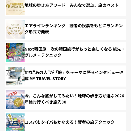
地球の歩き方アワード みんなで選ぶ、旅のベスト。
エアラインランキング 読者の投票をもとにランキン
グ形式で発表
Next韓国旅 次の韓国旅行がもっと楽しくなる 旅先・
グルメ・テクニック
旬な“あの人”が「旅」をテーマに語るインタビュー連
載 MY TRAVEL STORY
今、こんな旅がしてみたい！地球の歩き方が選ぶ2026
年絶対行くべき旅先30
コスパもタイパもかなえる！賢者の旅テクニック