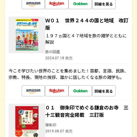
詳細を見る
Ｗ０１ 世界２４４の国と地域 改訂
版
１９７ヵ国と４７地域を旅の雑学とともに
解説
旅の図鑑
2024.07.18 発売
今こそ学びたい世界のことを集めました！首都、言語、民族、
宗教、特長、現地の挨拶、誰かに話したくなる旅の雑学も。
詳細を見る
０１ 御朱印でめぐる鎌倉のお寺 三
十三観音完全掲載 三訂版
御朱印
2019.08.07 発売