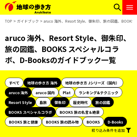
TOP
ガイドブック
aruco 海外、Resort Style、御朱印、旅の図鑑、BO
aruco 海外、Resort Style、御朱印、
旅の図鑑、BOOKS スペシャルコラ
ボ、D-Booksのガイドブック一覧
すべて
地球の歩き方 海外
地球の歩き方 Jシリーズ（国内）
aruco 海外
aruco 国内
Plat
ランキング&テクニック
Resort Style
島旅
御朱印
歴史時代
旅の図鑑
BOOKS スペシャルコラボ
BOOKS 旅の名言＆絶景
BOOKS 旅と健康
BOOKS 旅の読み物
BOOKS
D-Books
絞り込み条件を追加