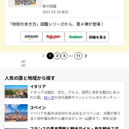
旅の図鑑
2021.03.18 発売
「地球の歩き方」図鑑シリーズから、第４弾が登場！
詳細を見る
…
1
2
3
11
AD
AD
人気の国と地域から探す
イタリア
イタリアは歴史、文化、グルメ、自然と多彩な魅力にあふ
れた国。
ローマ
の古代遺跡やフィレンツェのルネッサンス
美術、ヴェネツィアの運河など、歴史あるスポットはもち
スペイン
ろん、トスカーナの美しい田園風景やアマルフィ海岸の絶
景など、自然景観も見逃せない。観光の合間には、本場の
イベリア半島のほぼ80％を占めるスペインは、太陽が降り
ピザやパスタなど、絶品のイタリア料理を堪能することも
注ぐ地中海沿岸から雄大なピレネー山脈まで、多彩な自然
できる。朝目覚めてから夜眠るまで、すべての瞬間を楽し
と文化が詰まったヨーロッパ屈指の旅行先だ。多様な地域
フランスの基本情報と観光ガイド・有名観光スポ
ませてくれるイタリアで、忘れられない旅をしてみよう！
文化が根付くこの国では、情熱的なフラメンコ、熱気あふ