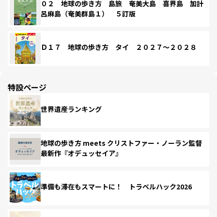
０２ 地球の歩き方 島旅 奄美大島 喜界島 加計
呂麻島（奄美群島１） ５訂版
Ｄ１７ 地球の歩き方 タイ ２０２７～２０２８
特設ページ
世界遺産ランキング
地球の歩き方 meets クリストファー・ノーラン監督
最新作『オデュッセイア』
準備も滞在もスマートに！ トラベルハック2026