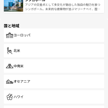
が待っている。親しみやすいタイの人々、仏教を中心とし
ており、効率よく見どころを回れるのも魅力。息をのむよ
アジアの交差点として多文化が融合した独自の魅力を放つ
た文化、そして多様な観光資源が、訪れる旅人を魅了し続
うな絶景から文化的な体験まで、香港を存分に楽しみ尽く
シンガポール。未来的な建築物が並ぶマリーナベイ、歴史
ける。 なお、新着のタイ情報は
コンテンツ一覧
を参照して
そう。 なお、新着の香港情報は
コンテンツ一覧
を参照して
と伝統を感じられるエスニックタウン、多数の緑豊かな公
ほしい。
ほしい。
園や自然保護区など、自然が調和した近代的な景観と文化
の多様性あふれるカラフルな町は、どこを歩いても新しい
国と地域
発見がある。さらに、治安のよさや充実した公共交通機関
も、旅行者にとっては魅力的なポイント。グルメも豊富
で、ホーカーズは地元の風情を楽しめる外せないスポット
ヨーロッパ
だ。訪れる人を飽きさせないシンガポールで、多様な魅力
を体感しよう。 なお、新着のシンガポール情報は
コンテン
ツ一覧
を参照してほしい。
北米
中南米
オセアニア
ハワイ