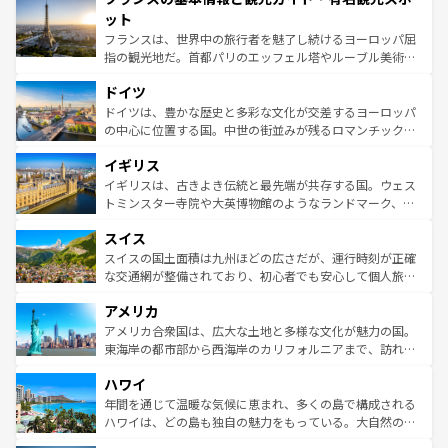
なお、新着のイタリア情報は
コンテンツ一覧
を参照してほ
れる闘牛、そして美味しいタパスが生活の一部となってい
ット
しい。
る。首都マドリードの洗練された雰囲気や、バルセロナの
フランスは、世界中の旅行者を魅了し続けるヨーロッパ屈
アートに溢れた街角から、地方では古代ローマ遺跡や中世
指の観光地だ。首都パリのエッフェル塔やルーブル美術館
の城塞都市、穏やかなビーチリゾートまで多彩な表情を見
といった象徴的なスポットから、田舎町の古風な美しさま
せる。地方によって風土や気候が異なるスペインはその個
ドイツ
で、幅広い魅力が詰まっている。華麗な宮殿、歴史的な大
性で訪れる人を魅了する。 なお、新着のスペイン情報は
コ
聖堂、美しいビーチ、そして豊かな自然が、訪れる者を心
ドイツは、豊かな歴史と多彩な文化が交差するヨーロッパ
ンテンツ一覧
を参照してほしい。
から魅了する。また、フランスは美食の国としても知ら
の中心に位置する国。中世の街並みが残るロマンチック街
れ、フランス料理はユネスコ無形文化遺産にも登録されて
道から、未来を先取りするようなモダンな都市まで多様な
イギリス
いる。シャンパンの発祥地であるランス、プロヴァンスの
顔を持つこの国は、どこを歩いても飽きることがない。ベ
香り高いラベンダー畑など、多彩な楽しみ方が可能だ。さ
ルリンの文化的活気、バイエルン州のアルプスの絶景、そ
イギリスは、古きよき伝統と最先端が共存する国。ウェス
らに、パリ以外の地域にも魅力が溢れており、どの街角に
してライン川沿いのワイン畑といった風景は必見。ビール
トミンスター寺院や大英博物館のようなランドマーク、歴
も豊かな歴史と文化が息づいている。パリ以外の個性あふ
とソーセージを味わいながら地元の人と過ごす楽しい時間
史ある大学都市、美しい丘陵地帯や牧歌的な風景など、エ
れる地方に足を運ぶとそれぞれで全く異なる文化を体験で
スイス
は、お酒好きな人にはぜひ体験してほしい。 なお、新着の
リアごとに異なる魅力がある。また、優雅なアフタヌーン
きるだろう。 なお、新着のフランス情報は
コンテンツ一覧
ドイツ情報は
コンテンツ一覧
を参照してほしい。
ティー、ビール好きにはたまらない英国パブ、サッカー観
スイスの国土面積は九州ほどの広さだが、運行時刻が正確
を参照してほしい。
戦など、本場だからこそできる体験も豊富。イギリスを旅
な交通網が整備されており、初心者でも安心して個人旅行
して楽しみつくそう。 なお、新着のイギリス情報は
コンテ
を楽しめる。日本同様に時刻表どおりの旅が可能だ。中世
アメリカ
ンツ一覧
を参照してほしい。
の建物がそのまま残る町や、スイスならではのユニークな
博物館もあり、アルプス観光だけでなく町歩きも満喫する
アメリカ合衆国は、広大な土地と多様な文化が魅力の国。
ことができる。国民の所得が高いため物価も高いが、旅行
東海岸の都市部から西海岸のカリフォルニアまで、訪れる
者向けの交通パス提供のサービスもあり、うまく活用すれ
場所ごとに異なる風景と体験が待っている。ニューヨーク
ハワイ
ば市内交通費無料で観光を楽しむこともできる。 なお、新
のような巨大都市は、観光、ショッピング、エンターテイ
着のスイス情報は
コンテンツ一覧
を参照してほしい。
ンメントが詰まった刺激的なスポットだ。一方、アメリカ
年間を通じて温暖な気候に恵まれ、多くの島で構成される
西部には大自然が広がり、グランドキャニオンやイエロー
ハワイは、どの島も独自の魅力をもっている。大自然の神
ストーン国立公園といった絶景が堪能できる。さらに、南
秘を感じたいなら、火山が生み出した壮大な景観を誇るハ