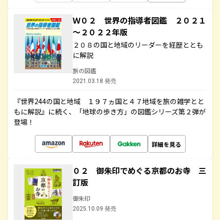
Ｗ０２ 世界の指導者図鑑 ２０２１
～２０２２年版
２０８の国と地域のリーダーを経歴ととも
に解説
旅の図鑑
2021.03.18 発売
『世界244の国と地域 １９７ヵ国と４７地域を旅の雑学とと
もに解説』に続く、「地球の歩き方」の図鑑シリーズ第２弾が
登場！
詳細を見る
０２ 御朱印でめぐる京都のお寺 三
訂版
御朱印
2025.10.09 発売