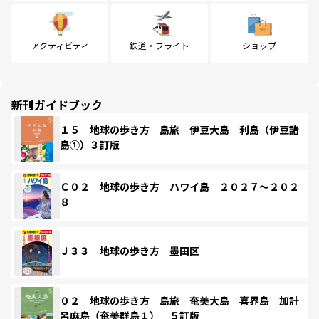
アクティビティ
鉄道・フライト
ショップ
新刊ガイドブック
１５ 地球の歩き方 島旅 伊豆大島 利島（伊豆諸
島①）３訂版
Ｃ０２ 地球の歩き方 ハワイ島 ２０２７～２０２
８
Ｊ３３ 地球の歩き方 墨田区
０２ 地球の歩き方 島旅 奄美大島 喜界島 加計
呂麻島（奄美群島１） ５訂版