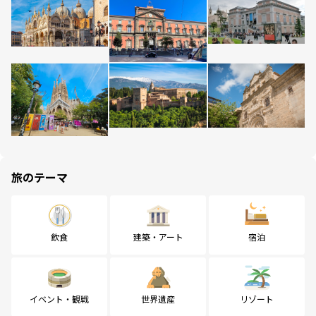
旅のテーマ
飲食
建築・アート
宿泊
イベント・観戦
世界遺産
リゾート