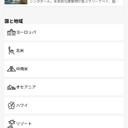
た文化、そして多様な観光資源が、訪れる旅人を魅了し続
うな絶景から文化的な体験まで、香港を存分に楽しみ尽く
シンガポール。未来的な建築物が並ぶマリーナベイ、歴史
ける。 なお、新着のタイ情報は
コンテンツ一覧
を参照して
そう。 なお、新着の香港情報は
コンテンツ一覧
を参照して
と伝統を感じられるエスニックタウン、多数の緑豊かな公
ほしい。
ほしい。
園や自然保護区など、自然が調和した近代的な景観と文化
の多様性あふれるカラフルな町は、どこを歩いても新しい
国と地域
発見がある。さらに、治安のよさや充実した公共交通機関
も、旅行者にとっては魅力的なポイント。グルメも豊富
で、ホーカーズは地元の風情を楽しめる外せないスポット
ヨーロッパ
だ。訪れる人を飽きさせないシンガポールで、多様な魅力
を体感しよう。 なお、新着のシンガポール情報は
コンテン
ツ一覧
を参照してほしい。
北米
中南米
オセアニア
ハワイ
リゾート