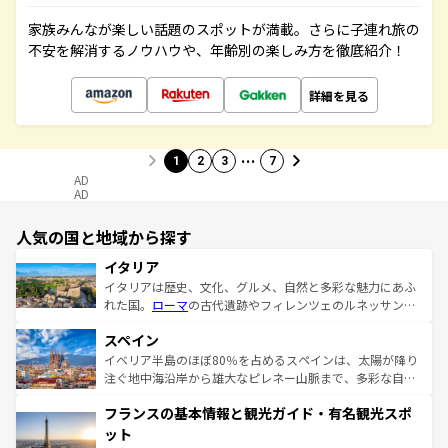
家族みんなが楽しい話題のスポットが満載。さらに子連れ旅の
不安を解消するノウハウや、年齢別の楽しみ方を徹底紹介！
詳細を見る
…
1
2
3
7
AD
AD
人気の国と地域から探す
イタリア
イタリアは歴史、文化、グルメ、自然と多彩な魅力にあふ
れた国。
ローマ
の古代遺跡やフィレンツェのルネッサンス
美術、ヴェネツィアの運河など、歴史あるスポットはもち
スペイン
ろん、トスカーナの美しい田園風景やアマルフィ海岸の絶
景など、自然景観も見逃せない。観光の合間には、本場の
イベリア半島のほぼ80％を占めるスペインは、太陽が降り
ピザやパスタなど、絶品のイタリア料理を堪能することも
注ぐ地中海沿岸から雄大なピレネー山脈まで、多彩な自然
できる。朝目覚めてから夜眠るまで、すべての瞬間を楽し
と文化が詰まったヨーロッパ屈指の旅行先だ。多様な地域
フランスの基本情報と観光ガイド・有名観光スポ
ませてくれるイタリアで、忘れられない旅をしてみよう！
文化が根付くこの国では、情熱的なフラメンコ、熱気あふ
なお、新着のイタリア情報は
コンテンツ一覧
を参照してほ
れる闘牛、そして美味しいタパスが生活の一部となってい
ット