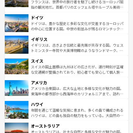
しい。
る。首都マドリードの洗練された雰囲気や、バルセロナの
フランスは、世界中の旅行者を魅了し続けるヨーロッパ屈
アートに溢れた街角から、地方では古代ローマ遺跡や中世
指の観光地だ。首都パリのエッフェル塔やルーブル美術館
の城塞都市、穏やかなビーチリゾートまで多彩な表情を見
といった象徴的なスポットから、田舎町の古風な美しさま
せる。地方によって風土や気候が異なるスペインはその個
ドイツ
で、幅広い魅力が詰まっている。華麗な宮殿、歴史的な大
性で訪れる人を魅了する。 なお、新着のスペイン情報は
コ
聖堂、美しいビーチ、そして豊かな自然が、訪れる者を心
ドイツは、豊かな歴史と多彩な文化が交差するヨーロッパ
ンテンツ一覧
を参照してほしい。
から魅了する。また、フランスは美食の国としても知ら
の中心に位置する国。中世の街並みが残るロマンチック街
れ、フランス料理はユネスコ無形文化遺産にも登録されて
道から、未来を先取りするようなモダンな都市まで多様な
イギリス
いる。シャンパンの発祥地であるランス、プロヴァンスの
顔を持つこの国は、どこを歩いても飽きることがない。ベ
香り高いラベンダー畑など、多彩な楽しみ方が可能だ。さ
ルリンの文化的活気、バイエルン州のアルプスの絶景、そ
イギリスは、古きよき伝統と最先端が共存する国。ウェス
らに、パリ以外の地域にも魅力が溢れており、どの街角に
してライン川沿いのワイン畑といった風景は必見。ビール
トミンスター寺院や大英博物館のようなランドマーク、歴
も豊かな歴史と文化が息づいている。パリ以外の個性あふ
とソーセージを味わいながら地元の人と過ごす楽しい時間
史ある大学都市、美しい丘陵地帯や牧歌的な風景など、エ
れる地方に足を運ぶとそれぞれで全く異なる文化を体験で
スイス
は、お酒好きな人にはぜひ体験してほしい。 なお、新着の
リアごとに異なる魅力がある。また、優雅なアフタヌーン
きるだろう。 なお、新着のフランス情報は
コンテンツ一覧
ドイツ情報は
コンテンツ一覧
を参照してほしい。
ティー、ビール好きにはたまらない英国パブ、サッカー観
スイスの国土面積は九州ほどの広さだが、運行時刻が正確
を参照してほしい。
戦など、本場だからこそできる体験も豊富。イギリスを旅
な交通網が整備されており、初心者でも安心して個人旅行
して楽しみつくそう。 なお、新着のイギリス情報は
コンテ
を楽しめる。日本同様に時刻表どおりの旅が可能だ。中世
アメリカ
ンツ一覧
を参照してほしい。
の建物がそのまま残る町や、スイスならではのユニークな
博物館もあり、アルプス観光だけでなく町歩きも満喫する
アメリカ合衆国は、広大な土地と多様な文化が魅力の国。
ことができる。国民の所得が高いため物価も高いが、旅行
東海岸の都市部から西海岸のカリフォルニアまで、訪れる
者向けの交通パス提供のサービスもあり、うまく活用すれ
場所ごとに異なる風景と体験が待っている。ニューヨーク
ハワイ
ば市内交通費無料で観光を楽しむこともできる。 なお、新
のような巨大都市は、観光、ショッピング、エンターテイ
着のスイス情報は
コンテンツ一覧
を参照してほしい。
ンメントが詰まった刺激的なスポットだ。一方、アメリカ
年間を通じて温暖な気候に恵まれ、多くの島で構成される
西部には大自然が広がり、グランドキャニオンやイエロー
ハワイは、どの島も独自の魅力をもっている。大自然の神
ストーン国立公園といった絶景が堪能できる。さらに、南
秘を感じたいなら、火山が生み出した壮大な景観を誇るハ
オーストラリア
部のニューオーリンズでは、音楽と美食が融合した独特の
ワイ島は見逃せない。また、定番の観光地といえばオアフ
文化が魅力。旅行者はアメリカの各地域で異なる魅力を楽
島だが、静かな自然を求めるならマウイ島やカウアイ島が
オーストラリアは、壮大な自然と多様な文化が魅力の国。