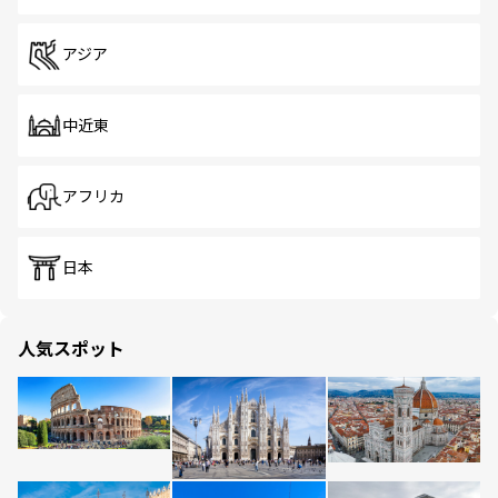
アジア
中近東
アフリカ
日本
人気スポット