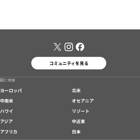
コミュニティを見る
国と地域
ヨーロッパ
北米
中南米
オセアニア
ハワイ
リゾート
アジア
中近東
アフリカ
日本