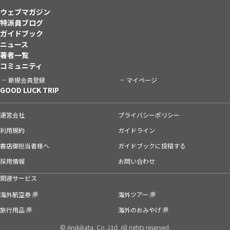
ウェブマガジン
特派員ブログ
ガイドブック
ニュース
著者一覧
コミュニティ
新規会員登録
マイページ
GOOD LUCK TRIP
運営会社
プライバシーポリシー
利用規約
ガイドライン
書店御担当者様へ
ガイドブックに投稿する
採用情報
お問い合わせ
関連サービス
海外航空券
海外ツアー
旅行用品
海外のおみやげ
© Arukikata. Co.,Ltd. All rights reserved.