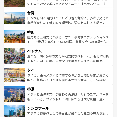
しみながら、その多様性と豊かな歴史を感じることができ
おすすめ。エメラルドグリーンに輝く海をはじめ、豊かな
シドニーのシンボルであるシドニー・オペラハウス、オー
るだろう。車でのロードトリップや列車の旅も、アメリカ
文化や歴史が息づいている。「アロハスピリット」と呼ば
ストラリア東海岸北部に広がる大サンゴ礁地帯グレートバ
ならではの贅沢な旅のスタイルだ。 なお、新着のアメリカ
台湾
れるおもてなしの心で訪れる人々を迎えてくれるハワイの
リアリーフや大陸中央部にそびえるウルル（エアーズロッ
情報は
コンテンツ一覧
を参照してほしい。
人々、おいしいローカルフードやハワイアンミュージッ
ク）、タスマニアの美しい原生林やケアンズの熱帯雨林な
日本から約４時間ほどでたどり着く台湾は、多彩な文化と
ク、伝統的なフラダンスなど、すべてがハワイの魅力を彩
ど、見どころがたくさん。また、カフェやワイン、オージ
自然が織りなす魅力的な観光地。活気あふれる大都市の台
っている。訪れるたびに新しい発見と感動が待っているハ
ービーフなどの食文化も豊かで、美味しいものであふれて
北やノスタルジックな町並みが人気な九份（ジォウフェ
ワイを、存分に味わってほしい。 なお、新着のハワイ情報
韓国
いる。アクティビティも充実しており、サーフィンやダイ
ン）、静ひつな山岳地帯である台湾東部など、都市の喧騒
は
コンテンツ一覧
を参照してほしい。
ビング、ハイキングなど、アウトドア好きにはたまらな
と山間の静けさが共存しており、訪れる人に新しい発見と
歴史ある王朝文化が残る一方で、最先端のファッションやK
い。オーストラリアの多彩な魅力を存分に味わいつくそ
驚きをもたらしてくれる。また、奥深い台湾の食文化も魅
-POPで世界を席巻している韓国。首都ソウルの宮殿や伝統
う。 なお、新着のオーストラリア情報は
コンテンツ一覧
を
力で、夜市などの屋台グルメから高級料理、ヘルシーで美
家屋が並ぶエリアでは韓国の歴史と文化に浸ることがで
参照してほしい。
ベトナム
容にもいいと評判のスイーツなど、バラエティ豊かな料理
き、地方に足を延ばせば四季折々の自然美を楽しむことが
が味わえる。 なお、新着の台湾情報は
コンテンツ一覧
を参
できる。そして、キムチや焼肉、絶品のストリートフード
豊かな自然と多様な文化が魅力的なベトナム。南北に細長
照してほしい。
まで、さまざまな韓国料理が待っている。夜には、韓国な
く伸びる国土には、広大な田園風景や青々とした山々、世
らではのナイトライフも堪能できる。あたたかいホスピタ
界遺産に登録された壮大な自然景観が点在し、都市部では
タイ
リティに包まれながら、韓国の多彩な魅力を心ゆくまで味
急速な発展と共に伝統が息づく。ハノイの古い町並みやホ
わってみてほしい。 なお、新着の韓国情報は
コンテンツ一
ーチミン市のフランス統治時代の建物も、独特の雰囲気を
タイは、東南アジアに位置する豊かな自然と歴史が息づく
覧
を参照してほしい。
醸し出している。また、バラエティの豊かさとおいしさで
国だ。首都バンコクは高層ビルが立ち並ぶ一方、伝統的な
世界中の食通を魅了してやまないベトナム料理も魅力のひ
寺院や市場がいたるところに点在し、古きよき文化と現代
香港
とつ。フォーやバインミー、ベトナムコーヒーなどは、ぜ
の活気が交差している。北部ではチェンマイなどの山岳地
ひ現地で味わいたい。どの地域を訪れてもあたたかい人々
帯で自然と触れ合い、南部ではプーケットやクラビの美し
アジアと西洋の文化が交わる香港は、特有のエネルギーを
が旅行者を迎えてくれるので、きっと忘れられない旅にな
いビーチでリゾート気分を楽しむことができる。タイ料理
もっている。ヴィクトリア湾に広がる壮大な景色、近未来
るはずだ。 なお、新着のベトナム情報は
コンテンツ一覧
を
は世界的に有名で、屋台から高級レストランまで味覚を刺
的なアートスポット、そして歴史と現代が融合した町並
参照してほしい。
シンガポール
激する。気候は一年中温暖で、どの季節にも異なる楽しみ
み、どこを訪れても感動するはず。観光スポットが密集し
が待っている。親しみやすいタイの人々、仏教を中心とし
ており、効率よく見どころを回れるのも魅力。息をのむよ
アジアの交差点として多文化が融合した独自の魅力を放つ