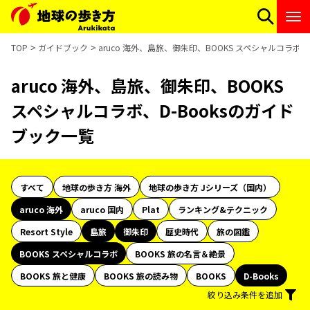
TOP
ガイドブック
aruco 海外、島旅、御朱印、BOOKS スペシャルコラボ、
aruco 海外、島旅、御朱印、BOOKS
スペシャルコラボ、D-Booksのガイド
ブック一覧
すべて
地球の歩き方 海外
地球の歩き方 Jシリーズ（国内）
aruco 海外
aruco 国内
Plat
ランキング&テクニック
Resort Style
島旅
御朱印
歴史時代
旅の図鑑
BOOKS スペシャルコラボ
BOOKS 旅の名言＆絶景
BOOKS 旅と健康
BOOKS 旅の読み物
BOOKS
D-Books
絞り込み条件を追加