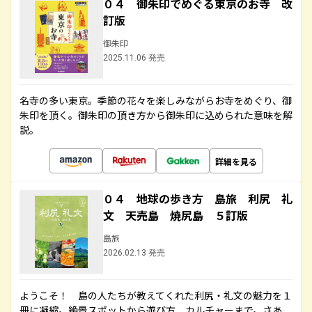
０４ 御朱印でめぐる東京のお寺 改
訂版
御朱印
2025.11.06 発売
名寺の多い東京。季節の花々を楽しみながらお寺をめぐり、御
朱印を頂く。御朱印の頂き方から御朱印に込められた意味を解
説。
詳細を見る
０４ 地球の歩き方 島旅 利尻 礼
文 天売島 焼尻島 ５訂版
島旅
2026.02.13 発売
ようこそ！ 島の人たちが教えてくれた利尻・礼文の魅力を１
冊に凝縮。絶景スポットから遊び方、カルチャーまで。さあ、