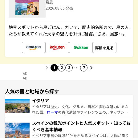
島旅
2026.08.06 発売
絶景スポットから島ごはん、カフェ、歴史的名所まで、島の人
たちが教えてくれた天草の魅力を1冊に凝縮。さあ、島旅へ。
詳細を見る
…
1
2
3
7
AD
AD
人気の国と地域から探す
イタリア
イタリアは歴史、文化、グルメ、自然と多彩な魅力にあふ
れた国。
ローマ
の古代遺跡やフィレンツェのルネッサンス
美術、ヴェネツィアの運河など、歴史あるスポットはもち
スペインの観光ポイントと人気スポット・知ってお
ろん、トスカーナの美しい田園風景やアマルフィ海岸の絶
景など、自然景観も見逃せない。観光の合間には、本場の
くべき基本情報
ピザやパスタなど、絶品のイタリア料理を堪能することも
イベリア半島のほぼ80％を占めるスペインは、太陽が降り