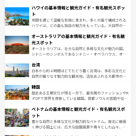
ば市内交通費無料で観光を楽しむこともできる。 なお、新
場所ごとに異なる風景と体験が待っている。ニューヨーク
着のスイス情報は
コンテンツ一覧
を参照してほしい。
ハワイの基本情報と観光ガイド・有名観光スポッ
のような巨大都市は、観光、ショッピング、エンターテイ
ンメントが詰まった刺激的なスポットだ。一方、アメリカ
ト
西部には大自然が広がり、グランドキャニオンやイエロー
年間を通じて温暖な気候に恵まれ、多くの島で構成される
ストーン国立公園といった絶景が堪能できる。さらに、南
ハワイは、どの島も独自の魅力をもっている。大自然の神
部のニューオーリンズでは、音楽と美食が融合した独特の
秘を感じたいなら、火山が生み出した壮大な景観を誇るハ
文化が魅力。旅行者はアメリカの各地域で異なる魅力を楽
オーストラリアの基本情報と観光ガイド・有名観
ワイ島は見逃せない。また、定番の観光地といえばオアフ
しみながら、その多様性と豊かな歴史を感じることができ
島だが、静かな自然を求めるならマウイ島やカウアイ島が
光スポット
るだろう。車でのロードトリップや列車の旅も、アメリカ
おすすめ。エメラルドグリーンに輝く海をはじめ、豊かな
オーストラリアは、壮大な自然と多様な文化が魅力の国。
ならではの贅沢な旅のスタイルだ。 なお、新着のアメリカ
文化や歴史が息づいている。「アロハスピリット」と呼ば
シドニーのシンボルであるシドニー・オペラハウス、オー
情報は
コンテンツ一覧
を参照してほしい。
れるおもてなしの心で訪れる人々を迎えてくれるハワイの
ストラリア東海岸北部に広がる大サンゴ礁地帯グレートバ
人々、おいしいローカルフードやハワイアンミュージッ
台湾
リアリーフや大陸中央部にそびえるウルル（エアーズロッ
ク、伝統的なフラダンスなど、すべてがハワイの魅力を彩
ク）、タスマニアの美しい原生林やケアンズの熱帯雨林な
日本から約４時間ほどでたどり着く台湾は、多彩な文化と
っている。訪れるたびに新しい発見と感動が待っているハ
ど、見どころがたくさん。また、カフェやワイン、オージ
自然が織りなす魅力的な観光地。活気あふれる大都市の台
ワイを、存分に味わってほしい。 なお、新着のハワイ情報
ービーフなどの食文化も豊かで、美味しいものであふれて
北やノスタルジックな町並みが人気な九份（ジォウフェ
は
コンテンツ一覧
を参照してほしい。
韓国
いる。アクティビティも充実しており、サーフィンやダイ
ン）、静ひつな山岳地帯である台湾東部など、都市の喧騒
ビング、ハイキングなど、アウトドア好きにはたまらな
と山間の静けさが共存しており、訪れる人に新しい発見と
歴史ある王朝文化が残る一方で、最先端のファッションやK
い。オーストラリアの多彩な魅力を存分に味わいつくそ
驚きをもたらしてくれる。また、奥深い台湾の食文化も魅
-POPで世界を席巻している韓国。首都ソウルの宮殿や伝統
う。 なお、新着のオーストラリア情報は
コンテンツ一覧
を
力で、夜市などの屋台グルメから高級料理、ヘルシーで美
家屋が並ぶエリアでは韓国の歴史と文化に浸ることがで
参照してほしい。
ベトナムの基本情報と観光ガイド・有名観光スポ
容にもいいと評判のスイーツなど、バラエティ豊かな料理
き、地方に足を延ばせば四季折々の自然美を楽しむことが
が味わえる。 なお、新着の台湾情報は
コンテンツ一覧
を参
できる。そして、キムチや焼肉、絶品のストリートフード
ット
照してほしい。
まで、さまざまな韓国料理が待っている。夜には、韓国な
豊かな自然と多様な文化が魅力的なベトナム。南北に細長
らではのナイトライフも堪能できる。あたたかいホスピタ
く伸びる国土には、広大な田園風景や青々とした山々、世
リティに包まれながら、韓国の多彩な魅力を心ゆくまで味
界遺産に登録された壮大な自然景観が点在し、都市部では