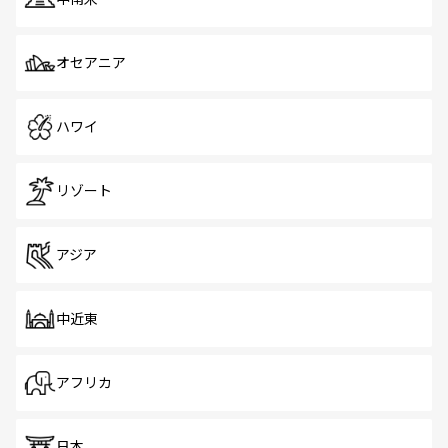
オセアニア
ハワイ
リゾート
アジア
中近東
アフリカ
日本