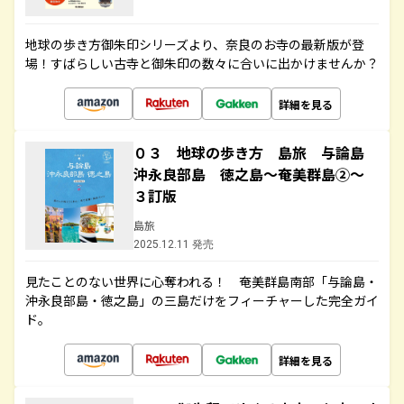
地球の歩き方御朱印シリーズより、奈良のお寺の最新版が登
場！すばらしい古寺と御朱印の数々に合いに出かけませんか？
詳細を見る
０３ 地球の歩き方 島旅 与論島
沖永良部島 徳之島～奄美群島②～
３訂版
島旅
2025.12.11 発売
見たことのない世界に心奪われる！ 奄美群島南部「与論島・
沖永良部島・徳之島」の三島だけをフィーチャーした完全ガイ
ド。
詳細を見る