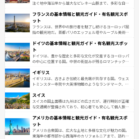
できる。朝目覚めてから夜眠るまで、すべての瞬間を楽し
注ぐ地中海沿岸から雄大なピレネー山脈まで、多彩な自然
ませてくれるイタリアで、忘れられない旅をしてみよう！
と文化が詰まったヨーロッパ屈指の旅行先だ。多様な地域
なお、新着のイタリア情報は
コンテンツ一覧
を参照してほ
フランスの基本情報と観光ガイド・有名観光スポ
文化が根付くこの国では、情熱的なフラメンコ、熱気あふ
しい。
れる闘牛、そして美味しいタパスが生活の一部となってい
ット
る。首都マドリードの洗練された雰囲気や、バルセロナの
フランスは、世界中の旅行者を魅了し続けるヨーロッパ屈
アートに溢れた街角から、地方では古代ローマ遺跡や中世
指の観光地だ。首都パリのエッフェル塔やルーブル美術館
の城塞都市、穏やかなビーチリゾートまで多彩な表情を見
といった象徴的なスポットから、田舎町の古風な美しさま
せる。地方によって風土や気候が異なるスペインはその個
ドイツの基本情報と観光ガイド・有名観光スポッ
で、幅広い魅力が詰まっている。華麗な宮殿、歴史的な大
性で訪れる人を魅了する。 なお、新着のスペイン情報は
コ
聖堂、美しいビーチ、そして豊かな自然が、訪れる者を心
ト
ンテンツ一覧
を参照してほしい。
から魅了する。また、フランスは美食の国としても知ら
ドイツは、豊かな歴史と多彩な文化が交差するヨーロッパ
れ、フランス料理はユネスコ無形文化遺産にも登録されて
の中心に位置する国。中世の街並みが残るロマンチック街
いる。シャンパンの発祥地であるランス、プロヴァンスの
道から、未来を先取りするようなモダンな都市まで多様な
香り高いラベンダー畑など、多彩な楽しみ方が可能だ。さ
イギリス
顔を持つこの国は、どこを歩いても飽きることがない。ベ
らに、パリ以外の地域にも魅力が溢れており、どの街角に
ルリンの文化的活気、バイエルン州のアルプスの絶景、そ
イギリスは、古きよき伝統と最先端が共存する国。ウェス
も豊かな歴史と文化が息づいている。パリ以外の個性あふ
してライン川沿いのワイン畑といった風景は必見。ビール
トミンスター寺院や大英博物館のようなランドマーク、歴
れる地方に足を運ぶとそれぞれで全く異なる文化を体験で
とソーセージを味わいながら地元の人と過ごす楽しい時間
史ある大学都市、美しい丘陵地帯や牧歌的な風景など、エ
きるだろう。 なお、新着のフランス情報は
コンテンツ一覧
スイス
は、お酒好きな人にはぜひ体験してほしい。 なお、新着の
リアごとに異なる魅力がある。また、優雅なアフタヌーン
を参照してほしい。
ドイツ情報は
コンテンツ一覧
を参照してほしい。
ティー、ビール好きにはたまらない英国パブ、サッカー観
スイスの国土面積は九州ほどの広さだが、運行時刻が正確
戦など、本場だからこそできる体験も豊富。イギリスを旅
な交通網が整備されており、初心者でも安心して個人旅行
して楽しみつくそう。 なお、新着のイギリス情報は
コンテ
を楽しめる。日本同様に時刻表どおりの旅が可能だ。中世
アメリカの基本情報と観光ガイド・有名観光スポ
ンツ一覧
を参照してほしい。
の建物がそのまま残る町や、スイスならではのユニークな
博物館もあり、アルプス観光だけでなく町歩きも満喫する
ット
ことができる。国民の所得が高いため物価も高いが、旅行
アメリカ合衆国は、広大な土地と多様な文化が魅力の国。
者向けの交通パス提供のサービスもあり、うまく活用すれ
東海岸の都市部から西海岸のカリフォルニアまで、訪れる