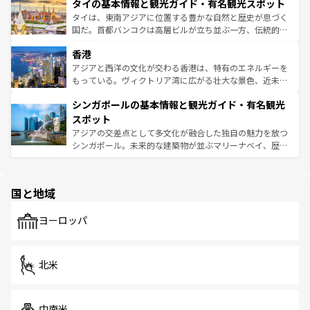
わってみてほしい。 なお、新着の韓国情報は
コンテンツ一
タイの基本情報と観光ガイド・有名観光スポット
急速な発展と共に伝統が息づく。ハノイの古い町並みやホ
覧
を参照してほしい。
ーチミン市のフランス統治時代の建物も、独特の雰囲気を
タイは、東南アジアに位置する豊かな自然と歴史が息づく
醸し出している。また、バラエティの豊かさとおいしさで
国だ。首都バンコクは高層ビルが立ち並ぶ一方、伝統的な
世界中の食通を魅了してやまないベトナム料理も魅力のひ
寺院や市場がいたるところに点在し、古きよき文化と現代
香港
とつ。フォーやバインミー、ベトナムコーヒーなどは、ぜ
の活気が交差している。北部ではチェンマイなどの山岳地
ひ現地で味わいたい。どの地域を訪れてもあたたかい人々
帯で自然と触れ合い、南部ではプーケットやクラビの美し
アジアと西洋の文化が交わる香港は、特有のエネルギーを
が旅行者を迎えてくれるので、きっと忘れられない旅にな
いビーチでリゾート気分を楽しむことができる。タイ料理
もっている。ヴィクトリア湾に広がる壮大な景色、近未来
るはずだ。 なお、新着のベトナム情報は
コンテンツ一覧
を
は世界的に有名で、屋台から高級レストランまで味覚を刺
的なアートスポット、そして歴史と現代が融合した町並
参照してほしい。
シンガポールの基本情報と観光ガイド・有名観光
激する。気候は一年中温暖で、どの季節にも異なる楽しみ
み、どこを訪れても感動するはず。観光スポットが密集し
が待っている。親しみやすいタイの人々、仏教を中心とし
ており、効率よく見どころを回れるのも魅力。息をのむよ
スポット
た文化、そして多様な観光資源が、訪れる旅人を魅了し続
うな絶景から文化的な体験まで、香港を存分に楽しみ尽く
アジアの交差点として多文化が融合した独自の魅力を放つ
ける。 なお、新着のタイ情報は
コンテンツ一覧
を参照して
そう。 なお、新着の香港情報は
コンテンツ一覧
を参照して
シンガポール。未来的な建築物が並ぶマリーナベイ、歴史
ほしい。
ほしい。
と伝統を感じられるエスニックタウン、多数の緑豊かな公
園や自然保護区など、自然が調和した近代的な景観と文化
の多様性あふれるカラフルな町は、どこを歩いても新しい
国と地域
発見がある。さらに、治安のよさや充実した公共交通機関
も、旅行者にとっては魅力的なポイント。グルメも豊富
で、ホーカーズは地元の風情を楽しめる外せないスポット
ヨーロッパ
だ。訪れる人を飽きさせないシンガポールで、多様な魅力
を体感しよう。 なお、新着のシンガポール情報は
コンテン
ツ一覧
を参照してほしい。
北米
中南米