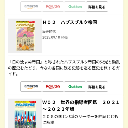
詳細を見る
Ｈ０２ ハプスブルク帝国
歴史時代
2025.09.18 発売
「日の沈まぬ帝国」と称されたハプスブルク帝国の栄光と動乱
の歴史をたどり、今なお各国に残る史跡を巡る歴史を旅するガ
イド。
詳細を見る
Ｗ０２ 世界の指導者図鑑 ２０２１
～２０２２年版
２０８の国と地域のリーダーを経歴ととも
に解説