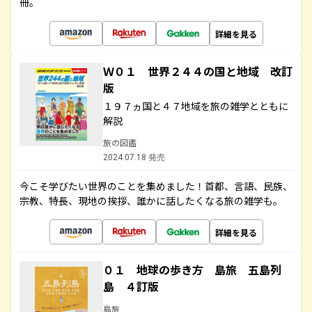
冊。
詳細を見る
Ｗ０１ 世界２４４の国と地域 改訂
版
１９７ヵ国と４７地域を旅の雑学とともに
解説
旅の図鑑
2024.07.18 発売
今こそ学びたい世界のことを集めました！首都、言語、民族、
宗教、特長、現地の挨拶、誰かに話したくなる旅の雑学も。
詳細を見る
０１ 地球の歩き方 島旅 五島列
島 ４訂版
島旅