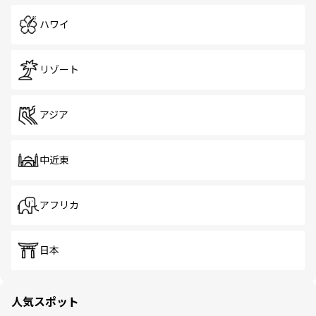
ハワイ
リゾート
アジア
中近東
アフリカ
日本
人気スポット