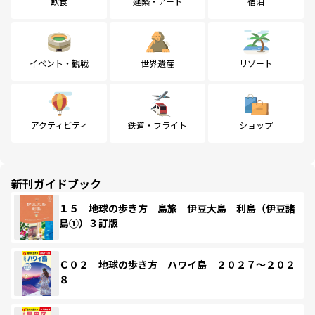
飲食
建築・アート
宿泊
イベント・観戦
世界遺産
リゾート
アクティビティ
鉄道・フライト
ショップ
新刊ガイドブック
１５ 地球の歩き方 島旅 伊豆大島 利島（伊豆諸
島①）３訂版
Ｃ０２ 地球の歩き方 ハワイ島 ２０２７～２０２
８