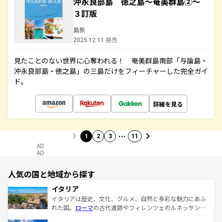
沖永良部島 徳之島～奄美群島②～
３訂版
島旅
2025.12.11 発売
見たことのない世界に心奪われる！ 奄美群島南部「与論島・
沖永良部島・徳之島」の三島だけをフィーチャーした完全ガイ
ド。
詳細を見る
…
1
2
3
11
AD
AD
人気の国と地域から探す
イタリア
イタリアは歴史、文化、グルメ、自然と多彩な魅力にあふ
れた国。
ローマ
の古代遺跡やフィレンツェのルネッサンス
美術、ヴェネツィアの運河など、歴史あるスポットはもち