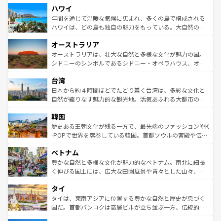
ハワイ
ば市内交通費無料で観光を楽しむこともできる。 なお、新
のような巨大都市は、観光、ショッピング、エンターテイ
着のスイス情報は
コンテンツ一覧
を参照してほしい。
ンメントが詰まった刺激的なスポットだ。一方、アメリカ
年間を通じて温暖な気候に恵まれ、多くの島で構成される
西部には大自然が広がり、グランドキャニオンやイエロー
ハワイは、どの島も独自の魅力をもっている。大自然の神
ストーン国立公園といった絶景が堪能できる。さらに、南
秘を感じたいなら、火山が生み出した壮大な景観を誇るハ
オーストラリア
部のニューオーリンズでは、音楽と美食が融合した独特の
ワイ島は見逃せない。また、定番の観光地といえばオアフ
文化が魅力。旅行者はアメリカの各地域で異なる魅力を楽
島だが、静かな自然を求めるならマウイ島やカウアイ島が
オーストラリアは、壮大な自然と多様な文化が魅力の国。
しみながら、その多様性と豊かな歴史を感じることができ
おすすめ。エメラルドグリーンに輝く海をはじめ、豊かな
シドニーのシンボルであるシドニー・オペラハウス、オー
るだろう。車でのロードトリップや列車の旅も、アメリカ
文化や歴史が息づいている。「アロハスピリット」と呼ば
ストラリア東海岸北部に広がる大サンゴ礁地帯グレートバ
ならではの贅沢な旅のスタイルだ。 なお、新着のアメリカ
台湾
れるおもてなしの心で訪れる人々を迎えてくれるハワイの
リアリーフや大陸中央部にそびえるウルル（エアーズロッ
情報は
コンテンツ一覧
を参照してほしい。
人々、おいしいローカルフードやハワイアンミュージッ
ク）、タスマニアの美しい原生林やケアンズの熱帯雨林な
日本から約４時間ほどでたどり着く台湾は、多彩な文化と
ク、伝統的なフラダンスなど、すべてがハワイの魅力を彩
ど、見どころがたくさん。また、カフェやワイン、オージ
自然が織りなす魅力的な観光地。活気あふれる大都市の台
っている。訪れるたびに新しい発見と感動が待っているハ
ービーフなどの食文化も豊かで、美味しいものであふれて
北やノスタルジックな町並みが人気な九份（ジォウフェ
ワイを、存分に味わってほしい。 なお、新着のハワイ情報
韓国
いる。アクティビティも充実しており、サーフィンやダイ
ン）、静ひつな山岳地帯である台湾東部など、都市の喧騒
は
コンテンツ一覧
を参照してほしい。
ビング、ハイキングなど、アウトドア好きにはたまらな
と山間の静けさが共存しており、訪れる人に新しい発見と
歴史ある王朝文化が残る一方で、最先端のファッションやK
い。オーストラリアの多彩な魅力を存分に味わいつくそ
驚きをもたらしてくれる。また、奥深い台湾の食文化も魅
-POPで世界を席巻している韓国。首都ソウルの宮殿や伝統
う。 なお、新着のオーストラリア情報は
コンテンツ一覧
を
力で、夜市などの屋台グルメから高級料理、ヘルシーで美
家屋が並ぶエリアでは韓国の歴史と文化に浸ることがで
参照してほしい。
ベトナム
容にもいいと評判のスイーツなど、バラエティ豊かな料理
き、地方に足を延ばせば四季折々の自然美を楽しむことが
が味わえる。 なお、新着の台湾情報は
コンテンツ一覧
を参
できる。そして、キムチや焼肉、絶品のストリートフード
豊かな自然と多様な文化が魅力的なベトナム。南北に細長
照してほしい。
まで、さまざまな韓国料理が待っている。夜には、韓国な
く伸びる国土には、広大な田園風景や青々とした山々、世
らではのナイトライフも堪能できる。あたたかいホスピタ
界遺産に登録された壮大な自然景観が点在し、都市部では
タイ
リティに包まれながら、韓国の多彩な魅力を心ゆくまで味
急速な発展と共に伝統が息づく。ハノイの古い町並みやホ
わってみてほしい。 なお、新着の韓国情報は
コンテンツ一
ーチミン市のフランス統治時代の建物も、独特の雰囲気を
タイは、東南アジアに位置する豊かな自然と歴史が息づく
覧
を参照してほしい。
醸し出している。また、バラエティの豊かさとおいしさで
国だ。首都バンコクは高層ビルが立ち並ぶ一方、伝統的な
世界中の食通を魅了してやまないベトナム料理も魅力のひ
寺院や市場がいたるところに点在し、古きよき文化と現代