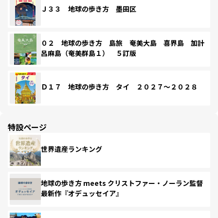
Ｊ３３ 地球の歩き方 墨田区
０２ 地球の歩き方 島旅 奄美大島 喜界島 加計
呂麻島（奄美群島１） ５訂版
Ｄ１７ 地球の歩き方 タイ ２０２７～２０２８
特設ページ
世界遺産ランキング
地球の歩き方 meets クリストファー・ノーラン監督
最新作『オデュッセイア』