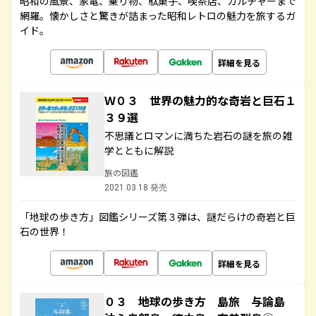
昭和の風景、家電、乗り物、駄菓子、喫茶店、カルチャーまで
網羅。懐かしさと驚きが詰まった昭和レトロの魅力を旅するガ
イド。
詳細を見る
Ｗ０３ 世界の魅力的な奇岩と巨石１
３９選
不思議とロマンに満ちた岩石の謎を旅の雑
学とともに解説
旅の図鑑
2021.03.18 発売
「地球の歩き方」図鑑シリーズ第３弾は、謎だらけの奇岩と巨
石の世界！
詳細を見る
０３ 地球の歩き方 島旅 与論島