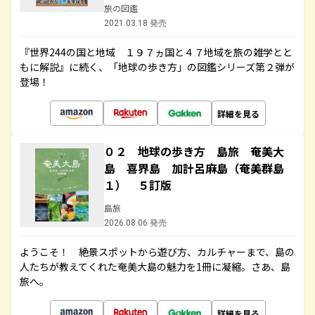
旅の図鑑
2021.03.18 発売
『世界244の国と地域 １９７ヵ国と４７地域を旅の雑学とと
もに解説』に続く、「地球の歩き方」の図鑑シリーズ第２弾が
登場！
詳細を見る
０２ 地球の歩き方 島旅 奄美大
島 喜界島 加計呂麻島（奄美群島
１） ５訂版
島旅
2026.08.06 発売
ようこそ！ 絶景スポットから遊び方、カルチャーまで、島の
人たちが教えてくれた奄美大島の魅力を1冊に凝縮。さあ、島
旅へ。
詳細を見る