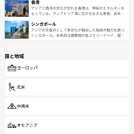
香港
とつ。フォーやバインミー、ベトナムコーヒーなどは、ぜ
の活気が交差している。北部ではチェンマイなどの山岳地
ひ現地で味わいたい。どの地域を訪れてもあたたかい人々
帯で自然と触れ合い、南部ではプーケットやクラビの美し
アジアと西洋の文化が交わる香港は、特有のエネルギーを
が旅行者を迎えてくれるので、きっと忘れられない旅にな
いビーチでリゾート気分を楽しむことができる。タイ料理
もっている。ヴィクトリア湾に広がる壮大な景色、近未来
るはずだ。 なお、新着のベトナム情報は
コンテンツ一覧
を
は世界的に有名で、屋台から高級レストランまで味覚を刺
的なアートスポット、そして歴史と現代が融合した町並
参照してほしい。
シンガポール
激する。気候は一年中温暖で、どの季節にも異なる楽しみ
み、どこを訪れても感動するはず。観光スポットが密集し
が待っている。親しみやすいタイの人々、仏教を中心とし
ており、効率よく見どころを回れるのも魅力。息をのむよ
アジアの交差点として多文化が融合した独自の魅力を放つ
た文化、そして多様な観光資源が、訪れる旅人を魅了し続
うな絶景から文化的な体験まで、香港を存分に楽しみ尽く
シンガポール。未来的な建築物が並ぶマリーナベイ、歴史
ける。 なお、新着のタイ情報は
コンテンツ一覧
を参照して
そう。 なお、新着の香港情報は
コンテンツ一覧
を参照して
と伝統を感じられるエスニックタウン、多数の緑豊かな公
ほしい。
ほしい。
園や自然保護区など、自然が調和した近代的な景観と文化
の多様性あふれるカラフルな町は、どこを歩いても新しい
国と地域
発見がある。さらに、治安のよさや充実した公共交通機関
も、旅行者にとっては魅力的なポイント。グルメも豊富
で、ホーカーズは地元の風情を楽しめる外せないスポット
ヨーロッパ
だ。訪れる人を飽きさせないシンガポールで、多様な魅力
を体感しよう。 なお、新着のシンガポール情報は
コンテン
ツ一覧
を参照してほしい。
北米
中南米
オセアニア