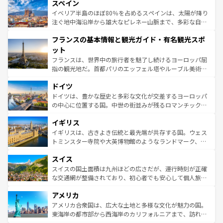
スペイン
ろん、トスカーナの美しい田園風景やアマルフィ海岸の絶
景など、自然景観も見逃せない。観光の合間には、本場の
イベリア半島のほぼ80％を占めるスペインは、太陽が降り
ピザやパスタなど、絶品のイタリア料理を堪能することも
注ぐ地中海沿岸から雄大なピレネー山脈まで、多彩な自然
できる。朝目覚めてから夜眠るまで、すべての瞬間を楽し
と文化が詰まったヨーロッパ屈指の旅行先だ。多様な地域
フランスの基本情報と観光ガイド・有名観光スポ
ませてくれるイタリアで、忘れられない旅をしてみよう！
文化が根付くこの国では、情熱的なフラメンコ、熱気あふ
なお、新着のイタリア情報は
コンテンツ一覧
を参照してほ
れる闘牛、そして美味しいタパスが生活の一部となってい
ット
しい。
る。首都マドリードの洗練された雰囲気や、バルセロナの
フランスは、世界中の旅行者を魅了し続けるヨーロッパ屈
アートに溢れた街角から、地方では古代ローマ遺跡や中世
指の観光地だ。首都パリのエッフェル塔やルーブル美術館
の城塞都市、穏やかなビーチリゾートまで多彩な表情を見
といった象徴的なスポットから、田舎町の古風な美しさま
せる。地方によって風土や気候が異なるスペインはその個
ドイツ
で、幅広い魅力が詰まっている。華麗な宮殿、歴史的な大
性で訪れる人を魅了する。 なお、新着のスペイン情報は
コ
聖堂、美しいビーチ、そして豊かな自然が、訪れる者を心
ドイツは、豊かな歴史と多彩な文化が交差するヨーロッパ
ンテンツ一覧
を参照してほしい。
から魅了する。また、フランスは美食の国としても知ら
の中心に位置する国。中世の街並みが残るロマンチック街
れ、フランス料理はユネスコ無形文化遺産にも登録されて
道から、未来を先取りするようなモダンな都市まで多様な
イギリス
いる。シャンパンの発祥地であるランス、プロヴァンスの
顔を持つこの国は、どこを歩いても飽きることがない。ベ
香り高いラベンダー畑など、多彩な楽しみ方が可能だ。さ
ルリンの文化的活気、バイエルン州のアルプスの絶景、そ
イギリスは、古きよき伝統と最先端が共存する国。ウェス
らに、パリ以外の地域にも魅力が溢れており、どの街角に
してライン川沿いのワイン畑といった風景は必見。ビール
トミンスター寺院や大英博物館のようなランドマーク、歴
も豊かな歴史と文化が息づいている。パリ以外の個性あふ
とソーセージを味わいながら地元の人と過ごす楽しい時間
史ある大学都市、美しい丘陵地帯や牧歌的な風景など、エ
れる地方に足を運ぶとそれぞれで全く異なる文化を体験で
スイス
は、お酒好きな人にはぜひ体験してほしい。 なお、新着の
リアごとに異なる魅力がある。また、優雅なアフタヌーン
きるだろう。 なお、新着のフランス情報は
コンテンツ一覧
ドイツ情報は
コンテンツ一覧
を参照してほしい。
ティー、ビール好きにはたまらない英国パブ、サッカー観
スイスの国土面積は九州ほどの広さだが、運行時刻が正確
を参照してほしい。
戦など、本場だからこそできる体験も豊富。イギリスを旅
な交通網が整備されており、初心者でも安心して個人旅行
して楽しみつくそう。 なお、新着のイギリス情報は
コンテ
を楽しめる。日本同様に時刻表どおりの旅が可能だ。中世
アメリカ
ンツ一覧
を参照してほしい。
の建物がそのまま残る町や、スイスならではのユニークな
博物館もあり、アルプス観光だけでなく町歩きも満喫する
アメリカ合衆国は、広大な土地と多様な文化が魅力の国。
ことができる。国民の所得が高いため物価も高いが、旅行
東海岸の都市部から西海岸のカリフォルニアまで、訪れる
者向けの交通パス提供のサービスもあり、うまく活用すれ
場所ごとに異なる風景と体験が待っている。ニューヨーク