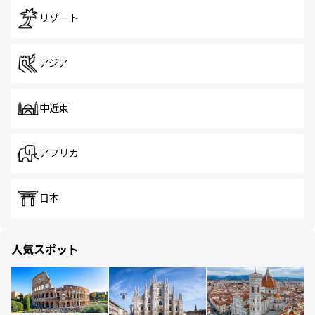
リゾート
アジア
中近東
アフリカ
日本
人気スポット