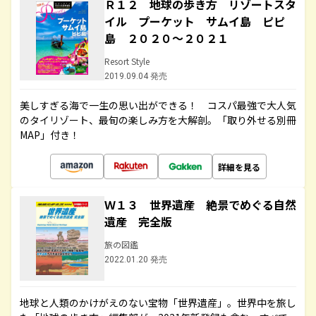
Ｒ１２ 地球の歩き方 リゾートスタ
イル プーケット サムイ島 ピピ
島 ２０２０～２０２１
Resort Style
2019.09.04 発売
美しすぎる海で一生の思い出ができる！ コスパ最強で大人気
のタイリゾート、最旬の楽しみ方を大解剖。「取り外せる別冊
MAP」付き！
詳細を見る
Ｗ１３ 世界遺産 絶景でめぐる自然
遺産 完全版
旅の図鑑
2022.01.20 発売
地球と人類のかけがえのない宝物「世界遺産」。世界中を旅し