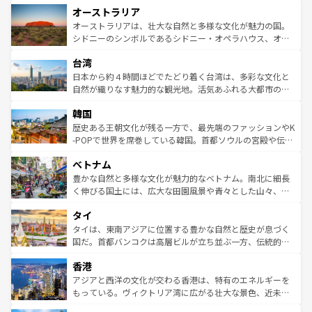
オーストラリア
部のニューオーリンズでは、音楽と美食が融合した独特の
ワイ島は見逃せない。また、定番の観光地といえばオアフ
文化が魅力。旅行者はアメリカの各地域で異なる魅力を楽
島だが、静かな自然を求めるならマウイ島やカウアイ島が
オーストラリアは、壮大な自然と多様な文化が魅力の国。
しみながら、その多様性と豊かな歴史を感じることができ
おすすめ。エメラルドグリーンに輝く海をはじめ、豊かな
シドニーのシンボルであるシドニー・オペラハウス、オー
るだろう。車でのロードトリップや列車の旅も、アメリカ
文化や歴史が息づいている。「アロハスピリット」と呼ば
ストラリア東海岸北部に広がる大サンゴ礁地帯グレートバ
ならではの贅沢な旅のスタイルだ。 なお、新着のアメリカ
台湾
れるおもてなしの心で訪れる人々を迎えてくれるハワイの
リアリーフや大陸中央部にそびえるウルル（エアーズロッ
情報は
コンテンツ一覧
を参照してほしい。
人々、おいしいローカルフードやハワイアンミュージッ
ク）、タスマニアの美しい原生林やケアンズの熱帯雨林な
日本から約４時間ほどでたどり着く台湾は、多彩な文化と
ク、伝統的なフラダンスなど、すべてがハワイの魅力を彩
ど、見どころがたくさん。また、カフェやワイン、オージ
自然が織りなす魅力的な観光地。活気あふれる大都市の台
っている。訪れるたびに新しい発見と感動が待っているハ
ービーフなどの食文化も豊かで、美味しいものであふれて
北やノスタルジックな町並みが人気な九份（ジォウフェ
ワイを、存分に味わってほしい。 なお、新着のハワイ情報
韓国
いる。アクティビティも充実しており、サーフィンやダイ
ン）、静ひつな山岳地帯である台湾東部など、都市の喧騒
は
コンテンツ一覧
を参照してほしい。
ビング、ハイキングなど、アウトドア好きにはたまらな
と山間の静けさが共存しており、訪れる人に新しい発見と
歴史ある王朝文化が残る一方で、最先端のファッションやK
い。オーストラリアの多彩な魅力を存分に味わいつくそ
驚きをもたらしてくれる。また、奥深い台湾の食文化も魅
-POPで世界を席巻している韓国。首都ソウルの宮殿や伝統
う。 なお、新着のオーストラリア情報は
コンテンツ一覧
を
力で、夜市などの屋台グルメから高級料理、ヘルシーで美
家屋が並ぶエリアでは韓国の歴史と文化に浸ることがで
参照してほしい。
ベトナム
容にもいいと評判のスイーツなど、バラエティ豊かな料理
き、地方に足を延ばせば四季折々の自然美を楽しむことが
が味わえる。 なお、新着の台湾情報は
コンテンツ一覧
を参
できる。そして、キムチや焼肉、絶品のストリートフード
豊かな自然と多様な文化が魅力的なベトナム。南北に細長
照してほしい。
まで、さまざまな韓国料理が待っている。夜には、韓国な
く伸びる国土には、広大な田園風景や青々とした山々、世
らではのナイトライフも堪能できる。あたたかいホスピタ
界遺産に登録された壮大な自然景観が点在し、都市部では
タイ
リティに包まれながら、韓国の多彩な魅力を心ゆくまで味
急速な発展と共に伝統が息づく。ハノイの古い町並みやホ
わってみてほしい。 なお、新着の韓国情報は
コンテンツ一
ーチミン市のフランス統治時代の建物も、独特の雰囲気を
タイは、東南アジアに位置する豊かな自然と歴史が息づく
覧
を参照してほしい。
醸し出している。また、バラエティの豊かさとおいしさで
国だ。首都バンコクは高層ビルが立ち並ぶ一方、伝統的な
世界中の食通を魅了してやまないベトナム料理も魅力のひ
寺院や市場がいたるところに点在し、古きよき文化と現代
香港
とつ。フォーやバインミー、ベトナムコーヒーなどは、ぜ
の活気が交差している。北部ではチェンマイなどの山岳地
ひ現地で味わいたい。どの地域を訪れてもあたたかい人々
帯で自然と触れ合い、南部ではプーケットやクラビの美し
アジアと西洋の文化が交わる香港は、特有のエネルギーを
が旅行者を迎えてくれるので、きっと忘れられない旅にな
いビーチでリゾート気分を楽しむことができる。タイ料理
もっている。ヴィクトリア湾に広がる壮大な景色、近未来
るはずだ。 なお、新着のベトナム情報は
コンテンツ一覧
を
は世界的に有名で、屋台から高級レストランまで味覚を刺
的なアートスポット、そして歴史と現代が融合した町並