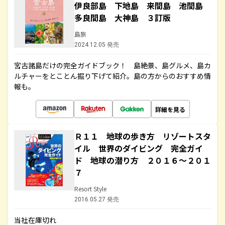
伊良部島 下地島 来間島 池間島
多良間島 大神島 ３訂版
島旅
2024.12.05 発売
宮古諸島だけの完全ガイドブック！ 島絶景、島グルメ、島カ
ルチャーをとことん掘り下げて紹介。島の方からのおすすめ情
報も。
詳細を見る
Ｒ１１ 地球の歩き方 リゾートスタ
イル 世界のダイビング 完全ガイ
ド 地球の潜り方 ２０１６～２０１
７
Resort Style
2016.05.27 発売
当社在庫切れ