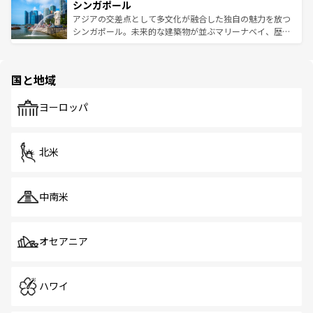
参照してほしい。
シンガポール
激する。気候は一年中温暖で、どの季節にも異なる楽しみ
み、どこを訪れても感動するはず。観光スポットが密集し
が待っている。親しみやすいタイの人々、仏教を中心とし
ており、効率よく見どころを回れるのも魅力。息をのむよ
アジアの交差点として多文化が融合した独自の魅力を放つ
た文化、そして多様な観光資源が、訪れる旅人を魅了し続
うな絶景から文化的な体験まで、香港を存分に楽しみ尽く
シンガポール。未来的な建築物が並ぶマリーナベイ、歴史
ける。 なお、新着のタイ情報は
コンテンツ一覧
を参照して
そう。 なお、新着の香港情報は
コンテンツ一覧
を参照して
と伝統を感じられるエスニックタウン、多数の緑豊かな公
ほしい。
ほしい。
園や自然保護区など、自然が調和した近代的な景観と文化
の多様性あふれるカラフルな町は、どこを歩いても新しい
国と地域
発見がある。さらに、治安のよさや充実した公共交通機関
も、旅行者にとっては魅力的なポイント。グルメも豊富
で、ホーカーズは地元の風情を楽しめる外せないスポット
ヨーロッパ
だ。訪れる人を飽きさせないシンガポールで、多様な魅力
を体感しよう。 なお、新着のシンガポール情報は
コンテン
ツ一覧
を参照してほしい。
北米
中南米
オセアニア
ハワイ