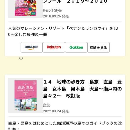
ンプール ２０１９～２０２０
Resort Style
2018.09.26 発売
人気のマレーシアン・リゾート「ペナン＆ランカウイ」を12
0％楽しむ最強の一冊
詳細を見る
AD
１４ 地球の歩き方 島旅 直島 豊
島 女木島 男木島 犬島～瀬戸内の
島々２～ 改訂版
島旅
2022.03.24 発売
直島・豊島をはじめとした備讃瀬戸の島々のガイドブックの改
訂版！