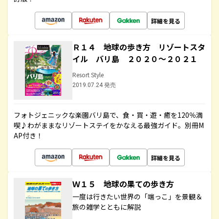
詳細を見る
Ｒ１４ 地球の歩き方 リゾートスタ
イル バリ島 ２０２０～２０２１
Resort Style
2019.07.24 発売
フォトジェニックな楽園バリ島で、食・買・遊・癒を120％満
喫♪わがままなリゾートステイをかなえる最強ガイド。別冊M
AP付き！
詳細を見る
Ｗ１５ 地球の果ての歩き方
一度は行きたい世界の「端っこ」を景観＆
旅の雑学とともに解説