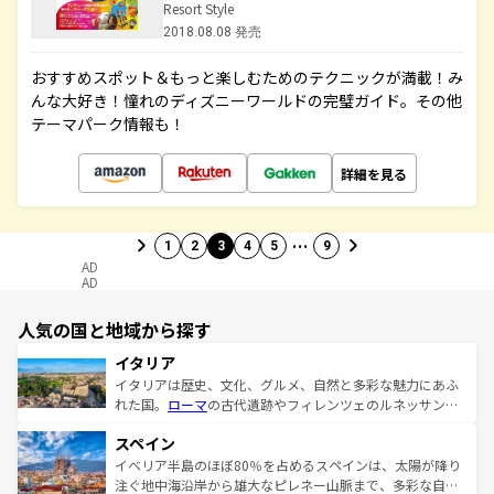
Resort Style
2018.08.08 発売
おすすめスポット＆もっと楽しむためのテクニックが満載！み
んな大好き！憧れのディズニーワールドの完璧ガイド。その他
テーマパーク情報も！
詳細を見る
…
1
2
3
4
5
9
AD
AD
人気の国と地域から探す
イタリア
イタリアは歴史、文化、グルメ、自然と多彩な魅力にあふ
れた国。
ローマ
の古代遺跡やフィレンツェのルネッサンス
美術、ヴェネツィアの運河など、歴史あるスポットはもち
スペイン
ろん、トスカーナの美しい田園風景やアマルフィ海岸の絶
景など、自然景観も見逃せない。観光の合間には、本場の
イベリア半島のほぼ80％を占めるスペインは、太陽が降り
ピザやパスタなど、絶品のイタリア料理を堪能することも
注ぐ地中海沿岸から雄大なピレネー山脈まで、多彩な自然