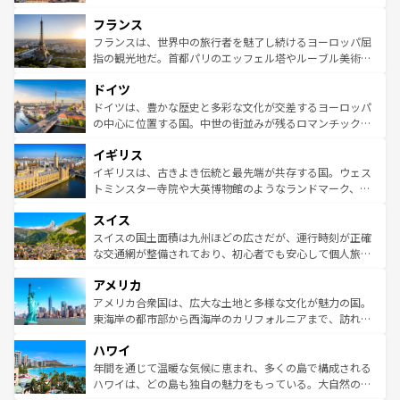
できる。朝目覚めてから夜眠るまで、すべての瞬間を楽し
と文化が詰まったヨーロッパ屈指の旅行先だ。多様な地域
フランス
ませてくれるイタリアで、忘れられない旅をしてみよう！
文化が根付くこの国では、情熱的なフラメンコ、熱気あふ
なお、新着のイタリア情報は
コンテンツ一覧
を参照してほ
れる闘牛、そして美味しいタパスが生活の一部となってい
フランスは、世界中の旅行者を魅了し続けるヨーロッパ屈
しい。
る。首都マドリードの洗練された雰囲気や、バルセロナの
指の観光地だ。首都パリのエッフェル塔やルーブル美術館
アートに溢れた街角から、地方では古代ローマ遺跡や中世
といった象徴的なスポットから、田舎町の古風な美しさま
ドイツ
の城塞都市、穏やかなビーチリゾートまで多彩な表情を見
で、幅広い魅力が詰まっている。華麗な宮殿、歴史的な大
せる。地方によって風土や気候が異なるスペインはその個
聖堂、美しいビーチ、そして豊かな自然が、訪れる者を心
ドイツは、豊かな歴史と多彩な文化が交差するヨーロッパ
性で訪れる人を魅了する。 なお、新着のスペイン情報は
コ
から魅了する。また、フランスは美食の国としても知ら
の中心に位置する国。中世の街並みが残るロマンチック街
ンテンツ一覧
を参照してほしい。
れ、フランス料理はユネスコ無形文化遺産にも登録されて
道から、未来を先取りするようなモダンな都市まで多様な
イギリス
いる。シャンパンの発祥地であるランス、プロヴァンスの
顔を持つこの国は、どこを歩いても飽きることがない。ベ
香り高いラベンダー畑など、多彩な楽しみ方が可能だ。さ
ルリンの文化的活気、バイエルン州のアルプスの絶景、そ
イギリスは、古きよき伝統と最先端が共存する国。ウェス
らに、パリ以外の地域にも魅力が溢れており、どの街角に
してライン川沿いのワイン畑といった風景は必見。ビール
トミンスター寺院や大英博物館のようなランドマーク、歴
も豊かな歴史と文化が息づいている。パリ以外の個性あふ
とソーセージを味わいながら地元の人と過ごす楽しい時間
史ある大学都市、美しい丘陵地帯や牧歌的な風景など、エ
れる地方に足を運ぶとそれぞれで全く異なる文化を体験で
スイス
は、お酒好きな人にはぜひ体験してほしい。 なお、新着の
リアごとに異なる魅力がある。また、優雅なアフタヌーン
きるだろう。 なお、新着のフランス情報は
コンテンツ一覧
ドイツ情報は
コンテンツ一覧
を参照してほしい。
ティー、ビール好きにはたまらない英国パブ、サッカー観
スイスの国土面積は九州ほどの広さだが、運行時刻が正確
を参照してほしい。
戦など、本場だからこそできる体験も豊富。イギリスを旅
な交通網が整備されており、初心者でも安心して個人旅行
して楽しみつくそう。 なお、新着のイギリス情報は
コンテ
を楽しめる。日本同様に時刻表どおりの旅が可能だ。中世
アメリカ
ンツ一覧
を参照してほしい。
の建物がそのまま残る町や、スイスならではのユニークな
博物館もあり、アルプス観光だけでなく町歩きも満喫する
アメリカ合衆国は、広大な土地と多様な文化が魅力の国。
ことができる。国民の所得が高いため物価も高いが、旅行
東海岸の都市部から西海岸のカリフォルニアまで、訪れる
者向けの交通パス提供のサービスもあり、うまく活用すれ
場所ごとに異なる風景と体験が待っている。ニューヨーク
ハワイ
ば市内交通費無料で観光を楽しむこともできる。 なお、新
のような巨大都市は、観光、ショッピング、エンターテイ
着のスイス情報は
コンテンツ一覧
を参照してほしい。
ンメントが詰まった刺激的なスポットだ。一方、アメリカ
年間を通じて温暖な気候に恵まれ、多くの島で構成される
西部には大自然が広がり、グランドキャニオンやイエロー
ハワイは、どの島も独自の魅力をもっている。大自然の神
ストーン国立公園といった絶景が堪能できる。さらに、南
秘を感じたいなら、火山が生み出した壮大な景観を誇るハ