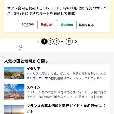
オアフ島内を網羅する105ルート、約4000停留所を持つザ・バ
ス。旅行者に便利なルートを厳選して掲載。
詳細を見る
…
1
2
3
11
AD
AD
人気の国と地域から探す
イタリア
イタリアは歴史、文化、グルメ、自然と多彩な魅力にあふ
れた国。
ローマ
の古代遺跡やフィレンツェのルネッサンス
美術、ヴェネツィアの運河など、歴史あるスポットはもち
スペイン
ろん、トスカーナの美しい田園風景やアマルフィ海岸の絶
景など、自然景観も見逃せない。観光の合間には、本場の
イベリア半島のほぼ80％を占めるスペインは、太陽が降り
ピザやパスタなど、絶品のイタリア料理を堪能することも
注ぐ地中海沿岸から雄大なピレネー山脈まで、多彩な自然
できる。朝目覚めてから夜眠るまで、すべての瞬間を楽し
と文化が詰まったヨーロッパ屈指の旅行先だ。多様な地域
フランスの基本情報と観光ガイド・有名観光スポ
ませてくれるイタリアで、忘れられない旅をしてみよう！
文化が根付くこの国では、情熱的なフラメンコ、熱気あふ
なお、新着のイタリア情報は
コンテンツ一覧
を参照してほ
れる闘牛、そして美味しいタパスが生活の一部となってい
ット