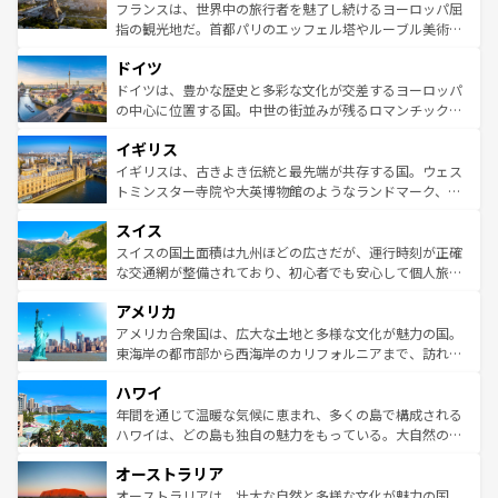
しい。
る。首都マドリードの洗練された雰囲気や、バルセロナの
フランスは、世界中の旅行者を魅了し続けるヨーロッパ屈
アートに溢れた街角から、地方では古代ローマ遺跡や中世
指の観光地だ。首都パリのエッフェル塔やルーブル美術館
の城塞都市、穏やかなビーチリゾートまで多彩な表情を見
といった象徴的なスポットから、田舎町の古風な美しさま
せる。地方によって風土や気候が異なるスペインはその個
ドイツ
で、幅広い魅力が詰まっている。華麗な宮殿、歴史的な大
性で訪れる人を魅了する。 なお、新着のスペイン情報は
コ
聖堂、美しいビーチ、そして豊かな自然が、訪れる者を心
ドイツは、豊かな歴史と多彩な文化が交差するヨーロッパ
ンテンツ一覧
を参照してほしい。
から魅了する。また、フランスは美食の国としても知ら
の中心に位置する国。中世の街並みが残るロマンチック街
れ、フランス料理はユネスコ無形文化遺産にも登録されて
道から、未来を先取りするようなモダンな都市まで多様な
イギリス
いる。シャンパンの発祥地であるランス、プロヴァンスの
顔を持つこの国は、どこを歩いても飽きることがない。ベ
香り高いラベンダー畑など、多彩な楽しみ方が可能だ。さ
ルリンの文化的活気、バイエルン州のアルプスの絶景、そ
イギリスは、古きよき伝統と最先端が共存する国。ウェス
らに、パリ以外の地域にも魅力が溢れており、どの街角に
してライン川沿いのワイン畑といった風景は必見。ビール
トミンスター寺院や大英博物館のようなランドマーク、歴
も豊かな歴史と文化が息づいている。パリ以外の個性あふ
とソーセージを味わいながら地元の人と過ごす楽しい時間
史ある大学都市、美しい丘陵地帯や牧歌的な風景など、エ
れる地方に足を運ぶとそれぞれで全く異なる文化を体験で
スイス
は、お酒好きな人にはぜひ体験してほしい。 なお、新着の
リアごとに異なる魅力がある。また、優雅なアフタヌーン
きるだろう。 なお、新着のフランス情報は
コンテンツ一覧
ドイツ情報は
コンテンツ一覧
を参照してほしい。
ティー、ビール好きにはたまらない英国パブ、サッカー観
スイスの国土面積は九州ほどの広さだが、運行時刻が正確
を参照してほしい。
戦など、本場だからこそできる体験も豊富。イギリスを旅
な交通網が整備されており、初心者でも安心して個人旅行
して楽しみつくそう。 なお、新着のイギリス情報は
コンテ
を楽しめる。日本同様に時刻表どおりの旅が可能だ。中世
アメリカ
ンツ一覧
を参照してほしい。
の建物がそのまま残る町や、スイスならではのユニークな
博物館もあり、アルプス観光だけでなく町歩きも満喫する
アメリカ合衆国は、広大な土地と多様な文化が魅力の国。
ことができる。国民の所得が高いため物価も高いが、旅行
東海岸の都市部から西海岸のカリフォルニアまで、訪れる
者向けの交通パス提供のサービスもあり、うまく活用すれ
場所ごとに異なる風景と体験が待っている。ニューヨーク
ハワイ
ば市内交通費無料で観光を楽しむこともできる。 なお、新
のような巨大都市は、観光、ショッピング、エンターテイ
着のスイス情報は
コンテンツ一覧
を参照してほしい。
ンメントが詰まった刺激的なスポットだ。一方、アメリカ
年間を通じて温暖な気候に恵まれ、多くの島で構成される
西部には大自然が広がり、グランドキャニオンやイエロー
ハワイは、どの島も独自の魅力をもっている。大自然の神
ストーン国立公園といった絶景が堪能できる。さらに、南
秘を感じたいなら、火山が生み出した壮大な景観を誇るハ
オーストラリア
部のニューオーリンズでは、音楽と美食が融合した独特の
ワイ島は見逃せない。また、定番の観光地といえばオアフ
文化が魅力。旅行者はアメリカの各地域で異なる魅力を楽
島だが、静かな自然を求めるならマウイ島やカウアイ島が
オーストラリアは、壮大な自然と多様な文化が魅力の国。