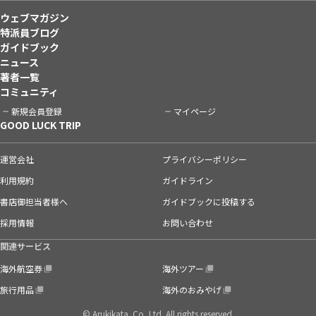
ウェブマガジン
特派員ブログ
ガイドブック
ニュース
著者一覧
コミュニティ
新規会員登録
マイページ
GOOD LUCK TRIP
運営会社
プライバシーポリシー
利用規約
ガイドライン
書店御担当者様へ
ガイドブックに投稿する
採用情報
お問い合わせ
関連サービス
海外航空券
海外ツアー
旅行用品
海外のおみやげ
© Arukikata. Co.,Ltd. All rights reserved.