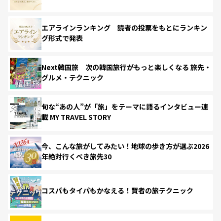
エアラインランキング 読者の投票をもとにランキン
グ形式で発表
Next韓国旅 次の韓国旅行がもっと楽しくなる 旅先・
グルメ・テクニック
旬な“あの人”が「旅」をテーマに語るインタビュー連
載 MY TRAVEL STORY
今、こんな旅がしてみたい！地球の歩き方が選ぶ2026
年絶対行くべき旅先30
コスパもタイパもかなえる！賢者の旅テクニック