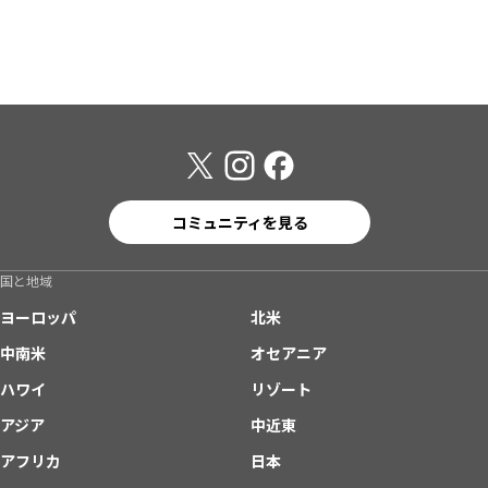
コミュニティを見る
国と地域
ヨーロッパ
北米
中南米
オセアニア
ハワイ
リゾート
アジア
中近東
アフリカ
日本