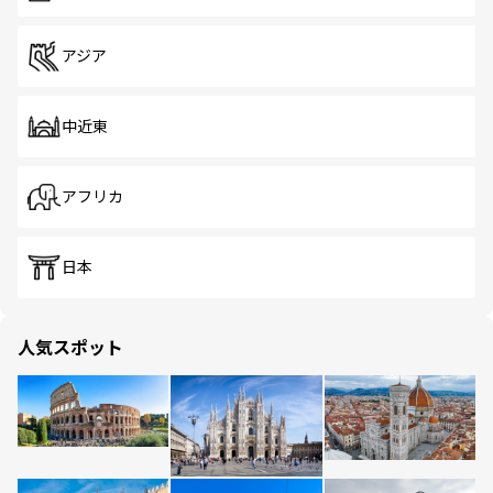
アジア
中近東
アフリカ
日本
人気スポット