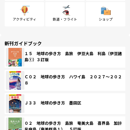
アクティビティ
鉄道・フライト
ショップ
新刊ガイドブック
１５ 地球の歩き方 島旅 伊豆大島 利島（伊豆諸
島①）３訂版
Ｃ０２ 地球の歩き方 ハワイ島 ２０２７～２０２
８
Ｊ３３ 地球の歩き方 墨田区
０２ 地球の歩き方 島旅 奄美大島 喜界島 加計
呂麻島（奄美群島１） ５訂版