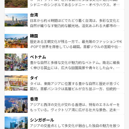
しみながら、その多様性と豊かな歴史を感じることができ
おすすめ。エメラルドグリーンに輝く海をはじめ、豊かな
シドニーのシンボルであるシドニー・オペラハウス、オー
るだろう。車でのロードトリップや列車の旅も、アメリカ
文化や歴史が息づいている。「アロハスピリット」と呼ば
ストラリア東海岸北部に広がる大サンゴ礁地帯グレートバ
ならではの贅沢な旅のスタイルだ。 なお、新着のアメリカ
台湾
れるおもてなしの心で訪れる人々を迎えてくれるハワイの
リアリーフや大陸中央部にそびえるウルル（エアーズロッ
情報は
コンテンツ一覧
を参照してほしい。
人々、おいしいローカルフードやハワイアンミュージッ
ク）、タスマニアの美しい原生林やケアンズの熱帯雨林な
日本から約４時間ほどでたどり着く台湾は、多彩な文化と
ク、伝統的なフラダンスなど、すべてがハワイの魅力を彩
ど、見どころがたくさん。また、カフェやワイン、オージ
自然が織りなす魅力的な観光地。活気あふれる大都市の台
っている。訪れるたびに新しい発見と感動が待っているハ
ービーフなどの食文化も豊かで、美味しいものであふれて
北やノスタルジックな町並みが人気な九份（ジォウフェ
ワイを、存分に味わってほしい。 なお、新着のハワイ情報
韓国
いる。アクティビティも充実しており、サーフィンやダイ
ン）、静ひつな山岳地帯である台湾東部など、都市の喧騒
は
コンテンツ一覧
を参照してほしい。
ビング、ハイキングなど、アウトドア好きにはたまらな
と山間の静けさが共存しており、訪れる人に新しい発見と
歴史ある王朝文化が残る一方で、最先端のファッションやK
い。オーストラリアの多彩な魅力を存分に味わいつくそ
驚きをもたらしてくれる。また、奥深い台湾の食文化も魅
-POPで世界を席巻している韓国。首都ソウルの宮殿や伝統
う。 なお、新着のオーストラリア情報は
コンテンツ一覧
を
力で、夜市などの屋台グルメから高級料理、ヘルシーで美
家屋が並ぶエリアでは韓国の歴史と文化に浸ることがで
参照してほしい。
ベトナム
容にもいいと評判のスイーツなど、バラエティ豊かな料理
き、地方に足を延ばせば四季折々の自然美を楽しむことが
が味わえる。 なお、新着の台湾情報は
コンテンツ一覧
を参
できる。そして、キムチや焼肉、絶品のストリートフード
豊かな自然と多様な文化が魅力的なベトナム。南北に細長
照してほしい。
まで、さまざまな韓国料理が待っている。夜には、韓国な
く伸びる国土には、広大な田園風景や青々とした山々、世
らではのナイトライフも堪能できる。あたたかいホスピタ
界遺産に登録された壮大な自然景観が点在し、都市部では
タイ
リティに包まれながら、韓国の多彩な魅力を心ゆくまで味
急速な発展と共に伝統が息づく。ハノイの古い町並みやホ
わってみてほしい。 なお、新着の韓国情報は
コンテンツ一
ーチミン市のフランス統治時代の建物も、独特の雰囲気を
タイは、東南アジアに位置する豊かな自然と歴史が息づく
覧
を参照してほしい。
醸し出している。また、バラエティの豊かさとおいしさで
国だ。首都バンコクは高層ビルが立ち並ぶ一方、伝統的な
世界中の食通を魅了してやまないベトナム料理も魅力のひ
寺院や市場がいたるところに点在し、古きよき文化と現代
香港
とつ。フォーやバインミー、ベトナムコーヒーなどは、ぜ
の活気が交差している。北部ではチェンマイなどの山岳地
ひ現地で味わいたい。どの地域を訪れてもあたたかい人々
帯で自然と触れ合い、南部ではプーケットやクラビの美し
アジアと西洋の文化が交わる香港は、特有のエネルギーを
が旅行者を迎えてくれるので、きっと忘れられない旅にな
いビーチでリゾート気分を楽しむことができる。タイ料理
もっている。ヴィクトリア湾に広がる壮大な景色、近未来
るはずだ。 なお、新着のベトナム情報は
コンテンツ一覧
を
は世界的に有名で、屋台から高級レストランまで味覚を刺
的なアートスポット、そして歴史と現代が融合した町並
参照してほしい。
シンガポール
激する。気候は一年中温暖で、どの季節にも異なる楽しみ
み、どこを訪れても感動するはず。観光スポットが密集し
が待っている。親しみやすいタイの人々、仏教を中心とし
ており、効率よく見どころを回れるのも魅力。息をのむよ
アジアの交差点として多文化が融合した独自の魅力を放つ