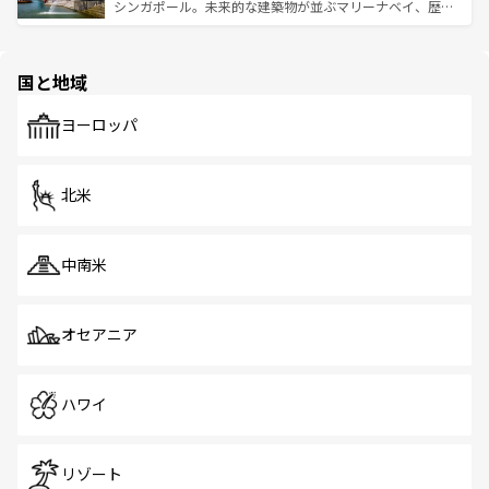
た文化、そして多様な観光資源が、訪れる旅人を魅了し続
うな絶景から文化的な体験まで、香港を存分に楽しみ尽く
シンガポール。未来的な建築物が並ぶマリーナベイ、歴史
ける。 なお、新着のタイ情報は
コンテンツ一覧
を参照して
そう。 なお、新着の香港情報は
コンテンツ一覧
を参照して
と伝統を感じられるエスニックタウン、多数の緑豊かな公
ほしい。
ほしい。
園や自然保護区など、自然が調和した近代的な景観と文化
の多様性あふれるカラフルな町は、どこを歩いても新しい
国と地域
発見がある。さらに、治安のよさや充実した公共交通機関
も、旅行者にとっては魅力的なポイント。グルメも豊富
で、ホーカーズは地元の風情を楽しめる外せないスポット
ヨーロッパ
だ。訪れる人を飽きさせないシンガポールで、多様な魅力
を体感しよう。 なお、新着のシンガポール情報は
コンテン
ツ一覧
を参照してほしい。
北米
中南米
オセアニア
ハワイ
リゾート