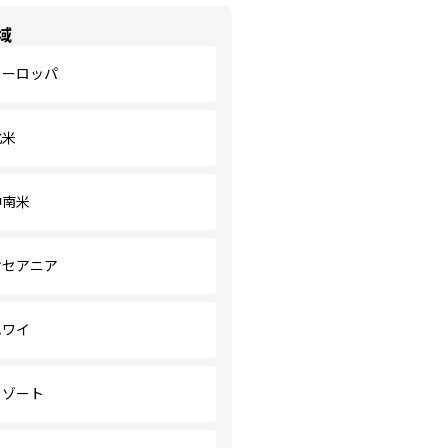
域
ヨーロッパ
北米
中南米
オセアニア
ハワイ
リゾート