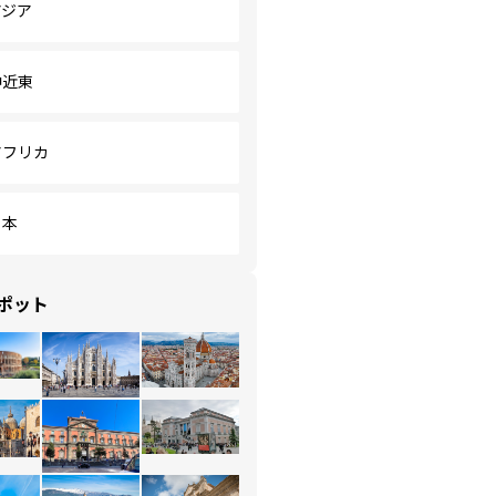
アジア
中近東
アフリカ
日本
ポット