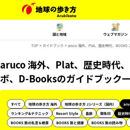
国と地域
ウェブマガジン
TOP
ガイドブック
aruco 海外、Plat、歴史時代、BOO
aruco 海外、Plat、歴史時代
ボ、D-Booksのガイドブック
すべて
地球の歩き方 海外
地球の歩き方 Jシリーズ（国内）
ar
ランキング&テクニック
Resort Style
島旅
御朱印
歴史時
BOOKS 旅の名言＆絶景
BOOKS 旅と健康
BOOKS 旅の読み物