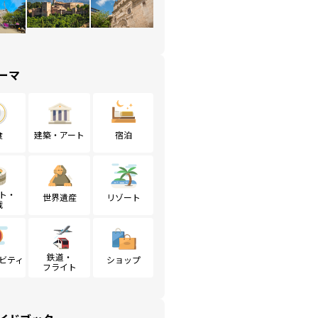
ーマ
食
建築・アート
宿泊
ト・
世界遺産
リゾート
戦
鉄道・
ビティ
ショップ
フライト