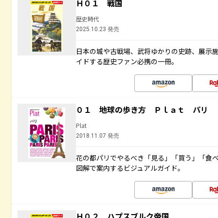
Ｈ０１ 戦国
歴史時代
2025.10.23 発売
日本の城や古戦場、武将ゆかりの史跡、展示
イドする歴史ファン必携の一冊。
０１ 地球の歩き方 Ｐｌａｔ パリ
Plat
2018.11.07 発売
花の都パリでやるべき「見る」「買う」「食
図解で案内するビジュアルガイド。
Ｈ０２ ハプスブルク帝国