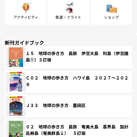
アクティビティ
鉄道・フライト
ショップ
新刊ガイドブック
１５ 地球の歩き方 島旅 伊豆大島 利島（伊豆諸
島①）３訂版
Ｃ０２ 地球の歩き方 ハワイ島 ２０２７～２０２
８
Ｊ３３ 地球の歩き方 墨田区
０２ 地球の歩き方 島旅 奄美大島 喜界島 加計
呂麻島（奄美群島１） ５訂版