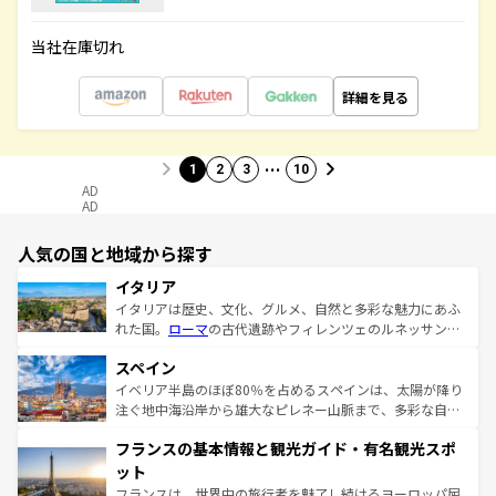
当社在庫切れ
詳細を見る
…
1
2
3
10
AD
AD
人気の国と地域から探す
イタリア
イタリアは歴史、文化、グルメ、自然と多彩な魅力にあふ
れた国。
ローマ
の古代遺跡やフィレンツェのルネッサンス
美術、ヴェネツィアの運河など、歴史あるスポットはもち
スペイン
ろん、トスカーナの美しい田園風景やアマルフィ海岸の絶
景など、自然景観も見逃せない。観光の合間には、本場の
イベリア半島のほぼ80％を占めるスペインは、太陽が降り
ピザやパスタなど、絶品のイタリア料理を堪能することも
注ぐ地中海沿岸から雄大なピレネー山脈まで、多彩な自然
できる。朝目覚めてから夜眠るまで、すべての瞬間を楽し
と文化が詰まったヨーロッパ屈指の旅行先だ。多様な地域
フランスの基本情報と観光ガイド・有名観光スポ
ませてくれるイタリアで、忘れられない旅をしてみよう！
文化が根付くこの国では、情熱的なフラメンコ、熱気あふ
なお、新着のイタリア情報は
コンテンツ一覧
を参照してほ
れる闘牛、そして美味しいタパスが生活の一部となってい
ット
しい。
る。首都マドリードの洗練された雰囲気や、バルセロナの
フランスは、世界中の旅行者を魅了し続けるヨーロッパ屈