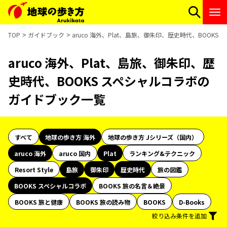
TOP
ガイドブック
aruco 海外、Plat、島旅、御朱印、歴史時代、BOOK
aruco 海外、Plat、島旅、御朱印、歴
史時代、BOOKS スペシャルコラボの
ガイドブック一覧
すべて
地球の歩き方 海外
地球の歩き方 Jシリーズ（国内）
aruco 海外
aruco 国内
Plat
ランキング&テクニック
Resort Style
島旅
御朱印
歴史時代
旅の図鑑
BOOKS スペシャルコラボ
BOOKS 旅の名言＆絶景
BOOKS 旅と健康
BOOKS 旅の読み物
BOOKS
D-Books
絞り込み条件を追加