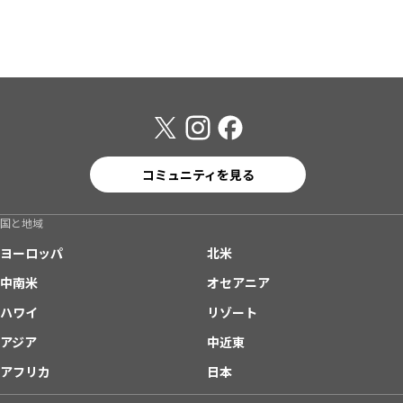
コミュニティを見る
国と地域
ヨーロッパ
北米
中南米
オセアニア
ハワイ
リゾート
アジア
中近東
アフリカ
日本