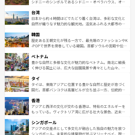
しみながら、その多様性と豊かな歴史を感じることができ
おすすめ。エメラルドグリーンに輝く海をはじめ、豊かな
シドニーのシンボルであるシドニー・オペラハウス、オー
るだろう。車でのロードトリップや列車の旅も、アメリカ
文化や歴史が息づいている。「アロハスピリット」と呼ば
ストラリア東海岸北部に広がる大サンゴ礁地帯グレートバ
ならではの贅沢な旅のスタイルだ。 なお、新着のアメリカ
台湾
れるおもてなしの心で訪れる人々を迎えてくれるハワイの
リアリーフや大陸中央部にそびえるウルル（エアーズロッ
情報は
コンテンツ一覧
を参照してほしい。
人々、おいしいローカルフードやハワイアンミュージッ
ク）、タスマニアの美しい原生林やケアンズの熱帯雨林な
日本から約４時間ほどでたどり着く台湾は、多彩な文化と
ク、伝統的なフラダンスなど、すべてがハワイの魅力を彩
ど、見どころがたくさん。また、カフェやワイン、オージ
自然が織りなす魅力的な観光地。活気あふれる大都市の台
っている。訪れるたびに新しい発見と感動が待っているハ
ービーフなどの食文化も豊かで、美味しいものであふれて
北やノスタルジックな町並みが人気な九份（ジォウフェ
ワイを、存分に味わってほしい。 なお、新着のハワイ情報
韓国
いる。アクティビティも充実しており、サーフィンやダイ
ン）、静ひつな山岳地帯である台湾東部など、都市の喧騒
は
コンテンツ一覧
を参照してほしい。
ビング、ハイキングなど、アウトドア好きにはたまらな
と山間の静けさが共存しており、訪れる人に新しい発見と
歴史ある王朝文化が残る一方で、最先端のファッションやK
い。オーストラリアの多彩な魅力を存分に味わいつくそ
驚きをもたらしてくれる。また、奥深い台湾の食文化も魅
-POPで世界を席巻している韓国。首都ソウルの宮殿や伝統
う。 なお、新着のオーストラリア情報は
コンテンツ一覧
を
力で、夜市などの屋台グルメから高級料理、ヘルシーで美
家屋が並ぶエリアでは韓国の歴史と文化に浸ることがで
参照してほしい。
ベトナム
容にもいいと評判のスイーツなど、バラエティ豊かな料理
き、地方に足を延ばせば四季折々の自然美を楽しむことが
が味わえる。 なお、新着の台湾情報は
コンテンツ一覧
を参
できる。そして、キムチや焼肉、絶品のストリートフード
豊かな自然と多様な文化が魅力的なベトナム。南北に細長
照してほしい。
まで、さまざまな韓国料理が待っている。夜には、韓国な
く伸びる国土には、広大な田園風景や青々とした山々、世
らではのナイトライフも堪能できる。あたたかいホスピタ
界遺産に登録された壮大な自然景観が点在し、都市部では
タイ
リティに包まれながら、韓国の多彩な魅力を心ゆくまで味
急速な発展と共に伝統が息づく。ハノイの古い町並みやホ
わってみてほしい。 なお、新着の韓国情報は
コンテンツ一
ーチミン市のフランス統治時代の建物も、独特の雰囲気を
タイは、東南アジアに位置する豊かな自然と歴史が息づく
覧
を参照してほしい。
醸し出している。また、バラエティの豊かさとおいしさで
国だ。首都バンコクは高層ビルが立ち並ぶ一方、伝統的な
世界中の食通を魅了してやまないベトナム料理も魅力のひ
寺院や市場がいたるところに点在し、古きよき文化と現代
香港
とつ。フォーやバインミー、ベトナムコーヒーなどは、ぜ
の活気が交差している。北部ではチェンマイなどの山岳地
ひ現地で味わいたい。どの地域を訪れてもあたたかい人々
帯で自然と触れ合い、南部ではプーケットやクラビの美し
アジアと西洋の文化が交わる香港は、特有のエネルギーを
が旅行者を迎えてくれるので、きっと忘れられない旅にな
いビーチでリゾート気分を楽しむことができる。タイ料理
もっている。ヴィクトリア湾に広がる壮大な景色、近未来
るはずだ。 なお、新着のベトナム情報は
コンテンツ一覧
を
は世界的に有名で、屋台から高級レストランまで味覚を刺
的なアートスポット、そして歴史と現代が融合した町並
参照してほしい。
シンガポール
激する。気候は一年中温暖で、どの季節にも異なる楽しみ
み、どこを訪れても感動するはず。観光スポットが密集し
が待っている。親しみやすいタイの人々、仏教を中心とし
ており、効率よく見どころを回れるのも魅力。息をのむよ
アジアの交差点として多文化が融合した独自の魅力を放つ
た文化、そして多様な観光資源が、訪れる旅人を魅了し続
うな絶景から文化的な体験まで、香港を存分に楽しみ尽く
シンガポール。未来的な建築物が並ぶマリーナベイ、歴史