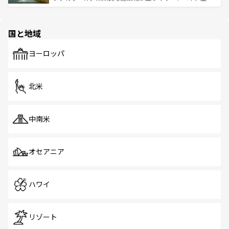
ける。 なお、新着のタイ情報は
コンテンツ一覧
を参照して
そう。 なお、新着の香港情報は
コンテンツ一覧
を参照して
と伝統を感じられるエスニックタウン、多数の緑豊かな公
ほしい。
ほしい。
園や自然保護区など、自然が調和した近代的な景観と文化
の多様性あふれるカラフルな町は、どこを歩いても新しい
国と地域
発見がある。さらに、治安のよさや充実した公共交通機関
も、旅行者にとっては魅力的なポイント。グルメも豊富
で、ホーカーズは地元の風情を楽しめる外せないスポット
ヨーロッパ
だ。訪れる人を飽きさせないシンガポールで、多様な魅力
を体感しよう。 なお、新着のシンガポール情報は
コンテン
ツ一覧
を参照してほしい。
北米
中南米
オセアニア
ハワイ
リゾート