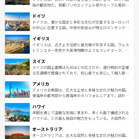
アートに溢れた街角から、地方では古代ローマ遺跡や中世
指の観光地だ。首都パリのエッフェル塔やルーブル美術館
の城塞都市、穏やかなビーチリゾートまで多彩な表情を見
といった象徴的なスポットから、田舎町の古風な美しさま
せる。地方によって風土や気候が異なるスペインはその個
ドイツ
で、幅広い魅力が詰まっている。華麗な宮殿、歴史的な大
性で訪れる人を魅了する。 なお、新着のスペイン情報は
コ
聖堂、美しいビーチ、そして豊かな自然が、訪れる者を心
ドイツは、豊かな歴史と多彩な文化が交差するヨーロッパ
ンテンツ一覧
を参照してほしい。
から魅了する。また、フランスは美食の国としても知ら
の中心に位置する国。中世の街並みが残るロマンチック街
れ、フランス料理はユネスコ無形文化遺産にも登録されて
道から、未来を先取りするようなモダンな都市まで多様な
イギリス
いる。シャンパンの発祥地であるランス、プロヴァンスの
顔を持つこの国は、どこを歩いても飽きることがない。ベ
香り高いラベンダー畑など、多彩な楽しみ方が可能だ。さ
ルリンの文化的活気、バイエルン州のアルプスの絶景、そ
イギリスは、古きよき伝統と最先端が共存する国。ウェス
らに、パリ以外の地域にも魅力が溢れており、どの街角に
してライン川沿いのワイン畑といった風景は必見。ビール
トミンスター寺院や大英博物館のようなランドマーク、歴
も豊かな歴史と文化が息づいている。パリ以外の個性あふ
とソーセージを味わいながら地元の人と過ごす楽しい時間
史ある大学都市、美しい丘陵地帯や牧歌的な風景など、エ
れる地方に足を運ぶとそれぞれで全く異なる文化を体験で
スイス
は、お酒好きな人にはぜひ体験してほしい。 なお、新着の
リアごとに異なる魅力がある。また、優雅なアフタヌーン
きるだろう。 なお、新着のフランス情報は
コンテンツ一覧
ドイツ情報は
コンテンツ一覧
を参照してほしい。
ティー、ビール好きにはたまらない英国パブ、サッカー観
スイスの国土面積は九州ほどの広さだが、運行時刻が正確
を参照してほしい。
戦など、本場だからこそできる体験も豊富。イギリスを旅
な交通網が整備されており、初心者でも安心して個人旅行
して楽しみつくそう。 なお、新着のイギリス情報は
コンテ
を楽しめる。日本同様に時刻表どおりの旅が可能だ。中世
アメリカ
ンツ一覧
を参照してほしい。
の建物がそのまま残る町や、スイスならではのユニークな
博物館もあり、アルプス観光だけでなく町歩きも満喫する
アメリカ合衆国は、広大な土地と多様な文化が魅力の国。
ことができる。国民の所得が高いため物価も高いが、旅行
東海岸の都市部から西海岸のカリフォルニアまで、訪れる
者向けの交通パス提供のサービスもあり、うまく活用すれ
場所ごとに異なる風景と体験が待っている。ニューヨーク
ハワイ
ば市内交通費無料で観光を楽しむこともできる。 なお、新
のような巨大都市は、観光、ショッピング、エンターテイ
着のスイス情報は
コンテンツ一覧
を参照してほしい。
ンメントが詰まった刺激的なスポットだ。一方、アメリカ
年間を通じて温暖な気候に恵まれ、多くの島で構成される
西部には大自然が広がり、グランドキャニオンやイエロー
ハワイは、どの島も独自の魅力をもっている。大自然の神
ストーン国立公園といった絶景が堪能できる。さらに、南
秘を感じたいなら、火山が生み出した壮大な景観を誇るハ
オーストラリア
部のニューオーリンズでは、音楽と美食が融合した独特の
ワイ島は見逃せない。また、定番の観光地といえばオアフ
文化が魅力。旅行者はアメリカの各地域で異なる魅力を楽
島だが、静かな自然を求めるならマウイ島やカウアイ島が
オーストラリアは、壮大な自然と多様な文化が魅力の国。