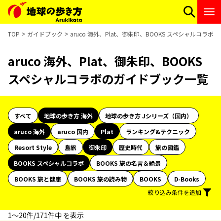
TOP
ガイドブック
aruco 海外、Plat、御朱印、BOOKS スペシャルコラ
aruco 海外、Plat、御朱印、BOOKS
スペシャルコラボのガイドブック一覧
すべて
地球の歩き方 海外
地球の歩き方 Jシリーズ（国内）
aruco 海外
aruco 国内
Plat
ランキング&テクニック
Resort Style
島旅
御朱印
歴史時代
旅の図鑑
BOOKS スペシャルコラボ
BOOKS 旅の名言＆絶景
BOOKS 旅と健康
BOOKS 旅の読み物
BOOKS
D-Books
絞り込み条件を追加
1〜20件/171件中 を表示