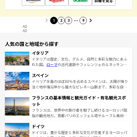
詳細を見る
…
1
2
3
9
AD
AD
人気の国と地域から探す
イタリア
イタリアは歴史、文化、グルメ、自然と多彩な魅力にあふ
れた国。
ローマ
の古代遺跡やフィレンツェのルネッサンス
美術、ヴェネツィアの運河など、歴史あるスポットはもち
スペイン
ろん、トスカーナの美しい田園風景やアマルフィ海岸の絶
景など、自然景観も見逃せない。観光の合間には、本場の
イベリア半島のほぼ80％を占めるスペインは、太陽が降り
ピザやパスタなど、絶品のイタリア料理を堪能することも
注ぐ地中海沿岸から雄大なピレネー山脈まで、多彩な自然
できる。朝目覚めてから夜眠るまで、すべての瞬間を楽し
と文化が詰まったヨーロッパ屈指の旅行先だ。多様な地域
フランスの基本情報と観光ガイド・有名観光スポ
ませてくれるイタリアで、忘れられない旅をしてみよう！
文化が根付くこの国では、情熱的なフラメンコ、熱気あふ
なお、新着のイタリア情報は
コンテンツ一覧
を参照してほ
れる闘牛、そして美味しいタパスが生活の一部となってい
ット
しい。
る。首都マドリードの洗練された雰囲気や、バルセロナの
フランスは、世界中の旅行者を魅了し続けるヨーロッパ屈
アートに溢れた街角から、地方では古代ローマ遺跡や中世
指の観光地だ。首都パリのエッフェル塔やルーブル美術館
の城塞都市、穏やかなビーチリゾートまで多彩な表情を見
といった象徴的なスポットから、田舎町の古風な美しさま
せる。地方によって風土や気候が異なるスペインはその個
ドイツ
で、幅広い魅力が詰まっている。華麗な宮殿、歴史的な大
性で訪れる人を魅了する。 なお、新着のスペイン情報は
コ
聖堂、美しいビーチ、そして豊かな自然が、訪れる者を心
ドイツは、豊かな歴史と多彩な文化が交差するヨーロッパ
ンテンツ一覧
を参照してほしい。