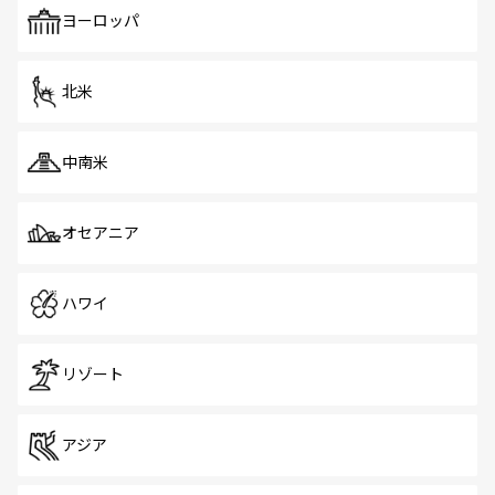
で、ホーカーズは地元の風情を楽しめる外せないスポット
ヨーロッパ
だ。訪れる人を飽きさせないシンガポールで、多様な魅力
を体感しよう。 なお、新着のシンガポール情報は
コンテン
ツ一覧
を参照してほしい。
北米
中南米
オセアニア
ハワイ
リゾート
アジア