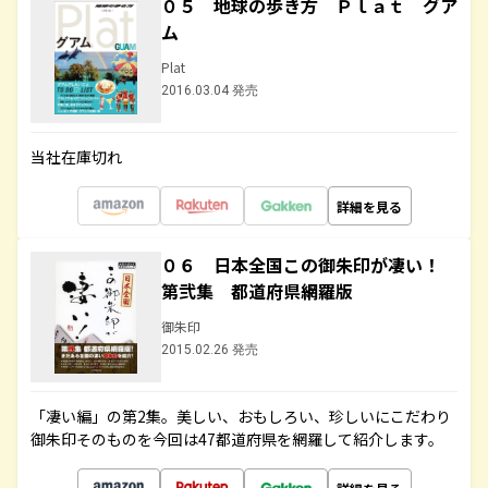
０５ 地球の歩き方 Ｐｌａｔ グア
ム
Plat
2016.03.04 発売
当社在庫切れ
詳細を見る
０６ 日本全国この御朱印が凄い！
第弐集 都道府県網羅版
御朱印
2015.02.26 発売
「凄い編」の第2集。美しい、おもしろい、珍しいにこだわり
御朱印そのものを今回は47都道府県を網羅して紹介します。