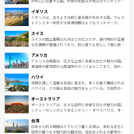
から魅了する。また、フランスは美食の国としても知ら
の中心に位置する国。中世の街並みが残るロマンチック街
れ、フランス料理はユネスコ無形文化遺産にも登録されて
道から、未来を先取りするようなモダンな都市まで多様な
イギリス
いる。シャンパンの発祥地であるランス、プロヴァンスの
顔を持つこの国は、どこを歩いても飽きることがない。ベ
香り高いラベンダー畑など、多彩な楽しみ方が可能だ。さ
ルリンの文化的活気、バイエルン州のアルプスの絶景、そ
イギリスは、古きよき伝統と最先端が共存する国。ウェス
らに、パリ以外の地域にも魅力が溢れており、どの街角に
してライン川沿いのワイン畑といった風景は必見。ビール
トミンスター寺院や大英博物館のようなランドマーク、歴
も豊かな歴史と文化が息づいている。パリ以外の個性あふ
とソーセージを味わいながら地元の人と過ごす楽しい時間
史ある大学都市、美しい丘陵地帯や牧歌的な風景など、エ
れる地方に足を運ぶとそれぞれで全く異なる文化を体験で
スイス
は、お酒好きな人にはぜひ体験してほしい。 なお、新着の
リアごとに異なる魅力がある。また、優雅なアフタヌーン
きるだろう。 なお、新着のフランス情報は
コンテンツ一覧
ドイツ情報は
コンテンツ一覧
を参照してほしい。
ティー、ビール好きにはたまらない英国パブ、サッカー観
スイスの国土面積は九州ほどの広さだが、運行時刻が正確
を参照してほしい。
戦など、本場だからこそできる体験も豊富。イギリスを旅
な交通網が整備されており、初心者でも安心して個人旅行
して楽しみつくそう。 なお、新着のイギリス情報は
コンテ
を楽しめる。日本同様に時刻表どおりの旅が可能だ。中世
アメリカ
ンツ一覧
を参照してほしい。
の建物がそのまま残る町や、スイスならではのユニークな
博物館もあり、アルプス観光だけでなく町歩きも満喫する
アメリカ合衆国は、広大な土地と多様な文化が魅力の国。
ことができる。国民の所得が高いため物価も高いが、旅行
東海岸の都市部から西海岸のカリフォルニアまで、訪れる
者向けの交通パス提供のサービスもあり、うまく活用すれ
場所ごとに異なる風景と体験が待っている。ニューヨーク
ハワイ
ば市内交通費無料で観光を楽しむこともできる。 なお、新
のような巨大都市は、観光、ショッピング、エンターテイ
着のスイス情報は
コンテンツ一覧
を参照してほしい。
ンメントが詰まった刺激的なスポットだ。一方、アメリカ
年間を通じて温暖な気候に恵まれ、多くの島で構成される
西部には大自然が広がり、グランドキャニオンやイエロー
ハワイは、どの島も独自の魅力をもっている。大自然の神
ストーン国立公園といった絶景が堪能できる。さらに、南
秘を感じたいなら、火山が生み出した壮大な景観を誇るハ
オーストラリア
部のニューオーリンズでは、音楽と美食が融合した独特の
ワイ島は見逃せない。また、定番の観光地といえばオアフ
文化が魅力。旅行者はアメリカの各地域で異なる魅力を楽
島だが、静かな自然を求めるならマウイ島やカウアイ島が
オーストラリアは、壮大な自然と多様な文化が魅力の国。
しみながら、その多様性と豊かな歴史を感じることができ
おすすめ。エメラルドグリーンに輝く海をはじめ、豊かな
シドニーのシンボルであるシドニー・オペラハウス、オー
るだろう。車でのロードトリップや列車の旅も、アメリカ
文化や歴史が息づいている。「アロハスピリット」と呼ば
ストラリア東海岸北部に広がる大サンゴ礁地帯グレートバ
ならではの贅沢な旅のスタイルだ。 なお、新着のアメリカ
台湾
れるおもてなしの心で訪れる人々を迎えてくれるハワイの
リアリーフや大陸中央部にそびえるウルル（エアーズロッ
情報は
コンテンツ一覧
を参照してほしい。
人々、おいしいローカルフードやハワイアンミュージッ
ク）、タスマニアの美しい原生林やケアンズの熱帯雨林な
日本から約４時間ほどでたどり着く台湾は、多彩な文化と
ク、伝統的なフラダンスなど、すべてがハワイの魅力を彩
ど、見どころがたくさん。また、カフェやワイン、オージ
自然が織りなす魅力的な観光地。活気あふれる大都市の台