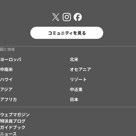
コミュニティを見る
国と地域
ヨーロッパ
北米
中南米
オセアニア
ハワイ
リゾート
アジア
中近東
アフリカ
日本
ウェブマガジン
特派員ブログ
ガイドブック
ニュース