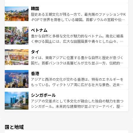
っている。訪れるたびに新しい発見と感動が待っているハ
ービーフなどの食文化も豊かで、美味しいものであふれて
北やノスタルジックな町並みが人気な九份（ジォウフェ
ワイを、存分に味わってほしい。 なお、新着のハワイ情報
韓国
いる。アクティビティも充実しており、サーフィンやダイ
ン）、静ひつな山岳地帯である台湾東部など、都市の喧騒
は
コンテンツ一覧
を参照してほしい。
ビング、ハイキングなど、アウトドア好きにはたまらな
と山間の静けさが共存しており、訪れる人に新しい発見と
歴史ある王朝文化が残る一方で、最先端のファッションやK
い。オーストラリアの多彩な魅力を存分に味わいつくそ
驚きをもたらしてくれる。また、奥深い台湾の食文化も魅
-POPで世界を席巻している韓国。首都ソウルの宮殿や伝統
う。 なお、新着のオーストラリア情報は
コンテンツ一覧
を
力で、夜市などの屋台グルメから高級料理、ヘルシーで美
家屋が並ぶエリアでは韓国の歴史と文化に浸ることがで
参照してほしい。
ベトナム
容にもいいと評判のスイーツなど、バラエティ豊かな料理
き、地方に足を延ばせば四季折々の自然美を楽しむことが
が味わえる。 なお、新着の台湾情報は
コンテンツ一覧
を参
できる。そして、キムチや焼肉、絶品のストリートフード
豊かな自然と多様な文化が魅力的なベトナム。南北に細長
照してほしい。
まで、さまざまな韓国料理が待っている。夜には、韓国な
く伸びる国土には、広大な田園風景や青々とした山々、世
らではのナイトライフも堪能できる。あたたかいホスピタ
界遺産に登録された壮大な自然景観が点在し、都市部では
タイ
リティに包まれながら、韓国の多彩な魅力を心ゆくまで味
急速な発展と共に伝統が息づく。ハノイの古い町並みやホ
わってみてほしい。 なお、新着の韓国情報は
コンテンツ一
ーチミン市のフランス統治時代の建物も、独特の雰囲気を
タイは、東南アジアに位置する豊かな自然と歴史が息づく
覧
を参照してほしい。
醸し出している。また、バラエティの豊かさとおいしさで
国だ。首都バンコクは高層ビルが立ち並ぶ一方、伝統的な
世界中の食通を魅了してやまないベトナム料理も魅力のひ
寺院や市場がいたるところに点在し、古きよき文化と現代
香港
とつ。フォーやバインミー、ベトナムコーヒーなどは、ぜ
の活気が交差している。北部ではチェンマイなどの山岳地
ひ現地で味わいたい。どの地域を訪れてもあたたかい人々
帯で自然と触れ合い、南部ではプーケットやクラビの美し
アジアと西洋の文化が交わる香港は、特有のエネルギーを
が旅行者を迎えてくれるので、きっと忘れられない旅にな
いビーチでリゾート気分を楽しむことができる。タイ料理
もっている。ヴィクトリア湾に広がる壮大な景色、近未来
るはずだ。 なお、新着のベトナム情報は
コンテンツ一覧
を
は世界的に有名で、屋台から高級レストランまで味覚を刺
的なアートスポット、そして歴史と現代が融合した町並
参照してほしい。
シンガポール
激する。気候は一年中温暖で、どの季節にも異なる楽しみ
み、どこを訪れても感動するはず。観光スポットが密集し
が待っている。親しみやすいタイの人々、仏教を中心とし
ており、効率よく見どころを回れるのも魅力。息をのむよ
アジアの交差点として多文化が融合した独自の魅力を放つ
た文化、そして多様な観光資源が、訪れる旅人を魅了し続
うな絶景から文化的な体験まで、香港を存分に楽しみ尽く
シンガポール。未来的な建築物が並ぶマリーナベイ、歴史
ける。 なお、新着のタイ情報は
コンテンツ一覧
を参照して
そう。 なお、新着の香港情報は
コンテンツ一覧
を参照して
と伝統を感じられるエスニックタウン、多数の緑豊かな公
ほしい。
ほしい。
園や自然保護区など、自然が調和した近代的な景観と文化
の多様性あふれるカラフルな町は、どこを歩いても新しい
国と地域
発見がある。さらに、治安のよさや充実した公共交通機関
も、旅行者にとっては魅力的なポイント。グルメも豊富