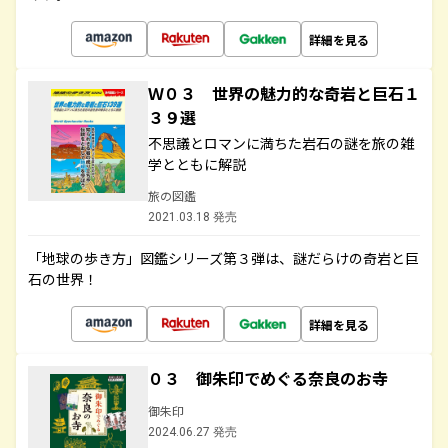
詳細を見る
Ｗ０３ 世界の魅力的な奇岩と巨石１
３９選
不思議とロマンに満ちた岩石の謎を旅の雑
学とともに解説
旅の図鑑
2021.03.18 発売
「地球の歩き方」図鑑シリーズ第３弾は、謎だらけの奇岩と巨
石の世界！
詳細を見る
０３ 御朱印でめぐる奈良のお寺
御朱印
2024.06.27 発売