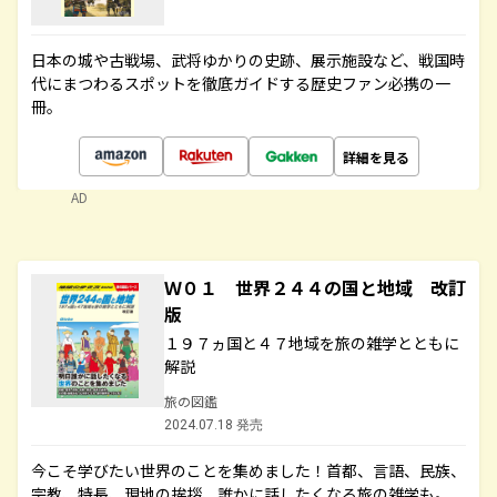
日本の城や古戦場、武将ゆかりの史跡、展示施設など、戦国時
代にまつわるスポットを徹底ガイドする歴史ファン必携の一
冊。
詳細を見る
AD
Ｗ０１ 世界２４４の国と地域 改訂
版
１９７ヵ国と４７地域を旅の雑学とともに
解説
旅の図鑑
2024.07.18 発売
今こそ学びたい世界のことを集めました！首都、言語、民族、
宗教、特長、現地の挨拶、誰かに話したくなる旅の雑学も。