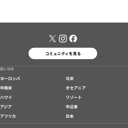
コミュニティを見る
国と地域
ヨーロッパ
北米
中南米
オセアニア
ハワイ
リゾート
アジア
中近東
アフリカ
日本