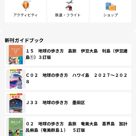
アクティビティ
鉄道・フライト
ショップ
新刊ガイドブック
１５ 地球の歩き方 島旅 伊豆大島 利島（伊豆諸
島①）３訂版
Ｃ０２ 地球の歩き方 ハワイ島 ２０２７～２０２
８
Ｊ３３ 地球の歩き方 墨田区
０２ 地球の歩き方 島旅 奄美大島 喜界島 加計
呂麻島（奄美群島１） ５訂版