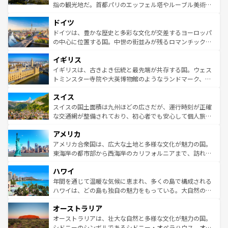
アートに溢れた街角から、地方では古代ローマ遺跡や中世
指の観光地だ。首都パリのエッフェル塔やルーブル美術館
の城塞都市、穏やかなビーチリゾートまで多彩な表情を見
といった象徴的なスポットから、田舎町の古風な美しさま
せる。地方によって風土や気候が異なるスペインはその個
ドイツ
で、幅広い魅力が詰まっている。華麗な宮殿、歴史的な大
性で訪れる人を魅了する。 なお、新着のスペイン情報は
コ
聖堂、美しいビーチ、そして豊かな自然が、訪れる者を心
ドイツは、豊かな歴史と多彩な文化が交差するヨーロッパ
ンテンツ一覧
を参照してほしい。
から魅了する。また、フランスは美食の国としても知ら
の中心に位置する国。中世の街並みが残るロマンチック街
れ、フランス料理はユネスコ無形文化遺産にも登録されて
道から、未来を先取りするようなモダンな都市まで多様な
イギリス
いる。シャンパンの発祥地であるランス、プロヴァンスの
顔を持つこの国は、どこを歩いても飽きることがない。ベ
香り高いラベンダー畑など、多彩な楽しみ方が可能だ。さ
ルリンの文化的活気、バイエルン州のアルプスの絶景、そ
イギリスは、古きよき伝統と最先端が共存する国。ウェス
らに、パリ以外の地域にも魅力が溢れており、どの街角に
してライン川沿いのワイン畑といった風景は必見。ビール
トミンスター寺院や大英博物館のようなランドマーク、歴
も豊かな歴史と文化が息づいている。パリ以外の個性あふ
とソーセージを味わいながら地元の人と過ごす楽しい時間
史ある大学都市、美しい丘陵地帯や牧歌的な風景など、エ
れる地方に足を運ぶとそれぞれで全く異なる文化を体験で
スイス
は、お酒好きな人にはぜひ体験してほしい。 なお、新着の
リアごとに異なる魅力がある。また、優雅なアフタヌーン
きるだろう。 なお、新着のフランス情報は
コンテンツ一覧
ドイツ情報は
コンテンツ一覧
を参照してほしい。
ティー、ビール好きにはたまらない英国パブ、サッカー観
スイスの国土面積は九州ほどの広さだが、運行時刻が正確
を参照してほしい。
戦など、本場だからこそできる体験も豊富。イギリスを旅
な交通網が整備されており、初心者でも安心して個人旅行
して楽しみつくそう。 なお、新着のイギリス情報は
コンテ
を楽しめる。日本同様に時刻表どおりの旅が可能だ。中世
アメリカ
ンツ一覧
を参照してほしい。
の建物がそのまま残る町や、スイスならではのユニークな
博物館もあり、アルプス観光だけでなく町歩きも満喫する
アメリカ合衆国は、広大な土地と多様な文化が魅力の国。
ことができる。国民の所得が高いため物価も高いが、旅行
東海岸の都市部から西海岸のカリフォルニアまで、訪れる
者向けの交通パス提供のサービスもあり、うまく活用すれ
場所ごとに異なる風景と体験が待っている。ニューヨーク
ハワイ
ば市内交通費無料で観光を楽しむこともできる。 なお、新
のような巨大都市は、観光、ショッピング、エンターテイ
着のスイス情報は
コンテンツ一覧
を参照してほしい。
ンメントが詰まった刺激的なスポットだ。一方、アメリカ
年間を通じて温暖な気候に恵まれ、多くの島で構成される
西部には大自然が広がり、グランドキャニオンやイエロー
ハワイは、どの島も独自の魅力をもっている。大自然の神
ストーン国立公園といった絶景が堪能できる。さらに、南
秘を感じたいなら、火山が生み出した壮大な景観を誇るハ
オーストラリア
部のニューオーリンズでは、音楽と美食が融合した独特の
ワイ島は見逃せない。また、定番の観光地といえばオアフ
文化が魅力。旅行者はアメリカの各地域で異なる魅力を楽
島だが、静かな自然を求めるならマウイ島やカウアイ島が
オーストラリアは、壮大な自然と多様な文化が魅力の国。
しみながら、その多様性と豊かな歴史を感じることができ
おすすめ。エメラルドグリーンに輝く海をはじめ、豊かな
シドニーのシンボルであるシドニー・オペラハウス、オー