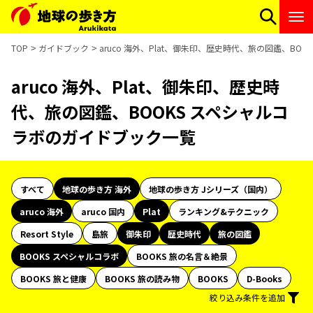
TOP
ガイドブック
aruco 海外、Plat、御朱印、歴史時代、旅の図鑑、BO
aruco 海外、Plat、御朱印、歴史時
代、旅の図鑑、BOOKS スペシャルコ
ラボのガイドブック一覧
すべて
地球の歩き方 海外
地球の歩き方 Jシリーズ（国内）
aruco 海外
aruco 国内
Plat
ランキング&テクニック
Resort Style
島旅
御朱印
歴史時代
旅の図鑑
BOOKS スペシャルコラボ
BOOKS 旅の名言＆絶景
BOOKS 旅と健康
BOOKS 旅の読み物
BOOKS
D-Books
絞り込み条件を追加