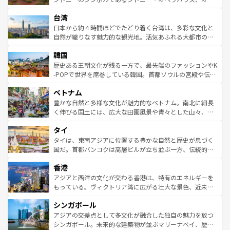
るだろう。車でのロードトリップや列車の旅も、アメリカ
文化や歴史が息づいている。「アロハスピリット」と呼ば
ストラリア東海岸北部に広がる大サンゴ礁地帯グレートバ
ならではの贅沢な旅のスタイルだ。 なお、新着のアメリカ
台湾
れるおもてなしの心で訪れる人々を迎えてくれるハワイの
リアリーフや大陸中央部にそびえるウルル（エアーズロッ
情報は
コンテンツ一覧
を参照してほしい。
人々、おいしいローカルフードやハワイアンミュージッ
ク）、タスマニアの美しい原生林やケアンズの熱帯雨林な
日本から約４時間ほどでたどり着く台湾は、多彩な文化と
ク、伝統的なフラダンスなど、すべてがハワイの魅力を彩
ど、見どころがたくさん。また、カフェやワイン、オージ
自然が織りなす魅力的な観光地。活気あふれる大都市の台
っている。訪れるたびに新しい発見と感動が待っているハ
ービーフなどの食文化も豊かで、美味しいものであふれて
北やノスタルジックな町並みが人気な九份（ジォウフェ
ワイを、存分に味わってほしい。 なお、新着のハワイ情報
韓国
いる。アクティビティも充実しており、サーフィンやダイ
ン）、静ひつな山岳地帯である台湾東部など、都市の喧騒
は
コンテンツ一覧
を参照してほしい。
ビング、ハイキングなど、アウトドア好きにはたまらな
と山間の静けさが共存しており、訪れる人に新しい発見と
歴史ある王朝文化が残る一方で、最先端のファッションやK
い。オーストラリアの多彩な魅力を存分に味わいつくそ
驚きをもたらしてくれる。また、奥深い台湾の食文化も魅
-POPで世界を席巻している韓国。首都ソウルの宮殿や伝統
う。 なお、新着のオーストラリア情報は
コンテンツ一覧
を
力で、夜市などの屋台グルメから高級料理、ヘルシーで美
家屋が並ぶエリアでは韓国の歴史と文化に浸ることがで
参照してほしい。
ベトナム
容にもいいと評判のスイーツなど、バラエティ豊かな料理
き、地方に足を延ばせば四季折々の自然美を楽しむことが
が味わえる。 なお、新着の台湾情報は
コンテンツ一覧
を参
できる。そして、キムチや焼肉、絶品のストリートフード
豊かな自然と多様な文化が魅力的なベトナム。南北に細長
照してほしい。
まで、さまざまな韓国料理が待っている。夜には、韓国な
く伸びる国土には、広大な田園風景や青々とした山々、世
らではのナイトライフも堪能できる。あたたかいホスピタ
界遺産に登録された壮大な自然景観が点在し、都市部では
タイ
リティに包まれながら、韓国の多彩な魅力を心ゆくまで味
急速な発展と共に伝統が息づく。ハノイの古い町並みやホ
わってみてほしい。 なお、新着の韓国情報は
コンテンツ一
ーチミン市のフランス統治時代の建物も、独特の雰囲気を
タイは、東南アジアに位置する豊かな自然と歴史が息づく
覧
を参照してほしい。
醸し出している。また、バラエティの豊かさとおいしさで
国だ。首都バンコクは高層ビルが立ち並ぶ一方、伝統的な
世界中の食通を魅了してやまないベトナム料理も魅力のひ
寺院や市場がいたるところに点在し、古きよき文化と現代
香港
とつ。フォーやバインミー、ベトナムコーヒーなどは、ぜ
の活気が交差している。北部ではチェンマイなどの山岳地
ひ現地で味わいたい。どの地域を訪れてもあたたかい人々
帯で自然と触れ合い、南部ではプーケットやクラビの美し
アジアと西洋の文化が交わる香港は、特有のエネルギーを
が旅行者を迎えてくれるので、きっと忘れられない旅にな
いビーチでリゾート気分を楽しむことができる。タイ料理
もっている。ヴィクトリア湾に広がる壮大な景色、近未来
るはずだ。 なお、新着のベトナム情報は
コンテンツ一覧
を
は世界的に有名で、屋台から高級レストランまで味覚を刺
的なアートスポット、そして歴史と現代が融合した町並
参照してほしい。
シンガポール
激する。気候は一年中温暖で、どの季節にも異なる楽しみ
み、どこを訪れても感動するはず。観光スポットが密集し
が待っている。親しみやすいタイの人々、仏教を中心とし
ており、効率よく見どころを回れるのも魅力。息をのむよ
アジアの交差点として多文化が融合した独自の魅力を放つ
た文化、そして多様な観光資源が、訪れる旅人を魅了し続
うな絶景から文化的な体験まで、香港を存分に楽しみ尽く
シンガポール。未来的な建築物が並ぶマリーナベイ、歴史