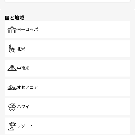
ける。 なお、新着のタイ情報は
コンテンツ一覧
を参照して
そう。 なお、新着の香港情報は
コンテンツ一覧
を参照して
と伝統を感じられるエスニックタウン、多数の緑豊かな公
ほしい。
ほしい。
園や自然保護区など、自然が調和した近代的な景観と文化
の多様性あふれるカラフルな町は、どこを歩いても新しい
国と地域
発見がある。さらに、治安のよさや充実した公共交通機関
も、旅行者にとっては魅力的なポイント。グルメも豊富
で、ホーカーズは地元の風情を楽しめる外せないスポット
ヨーロッパ
だ。訪れる人を飽きさせないシンガポールで、多様な魅力
を体感しよう。 なお、新着のシンガポール情報は
コンテン
ツ一覧
を参照してほしい。
北米
中南米
オセアニア
ハワイ
リゾート