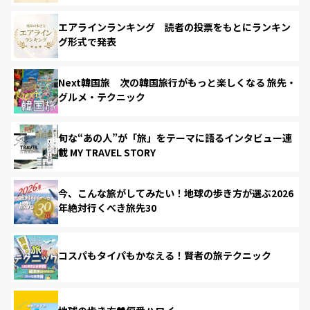
エアラインランキング 読者の投票をもとにランキン
グ形式で発表
Next韓国旅 次の韓国旅行がもっと楽しくなる 旅先・
グルメ・テクニック
旬な“あの人”が「旅」をテーマに語るインタビュー連
載 MY TRAVEL STORY
今、こんな旅がしてみたい！地球の歩き方が選ぶ2026
年絶対行くべき旅先30
コスパもタイパもかなえる！賢者の旅テクニック