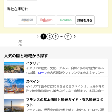
当社在庫切れ
詳細を見る
…
1
2
3
11
AD
AD
人気の国と地域から探す
イタリア
イタリアは歴史、文化、グルメ、自然と多彩な魅力にあふ
れた国。
ローマ
の古代遺跡やフィレンツェのルネッサンス
美術、ヴェネツィアの運河など、歴史あるスポットはもち
スペイン
ろん、トスカーナの美しい田園風景やアマルフィ海岸の絶
景など、自然景観も見逃せない。観光の合間には、本場の
イベリア半島のほぼ80％を占めるスペインは、太陽が降り
ピザやパスタなど、絶品のイタリア料理を堪能することも
注ぐ地中海沿岸から雄大なピレネー山脈まで、多彩な自然
できる。朝目覚めてから夜眠るまで、すべての瞬間を楽し
と文化が詰まったヨーロッパ屈指の旅行先だ。多様な地域
フランスの基本情報と観光ガイド・有名観光スポ
ませてくれるイタリアで、忘れられない旅をしてみよう！
文化が根付くこの国では、情熱的なフラメンコ、熱気あふ
なお、新着のイタリア情報は
コンテンツ一覧
を参照してほ
れる闘牛、そして美味しいタパスが生活の一部となってい
ット
しい。
る。首都マドリードの洗練された雰囲気や、バルセロナの
フランスは、世界中の旅行者を魅了し続けるヨーロッパ屈