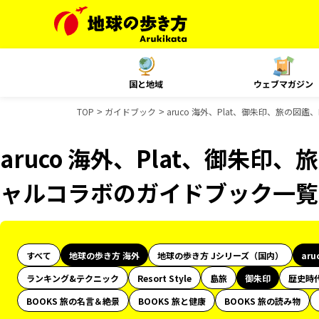
国と地域
ウェブマガジン
TOP
ガイドブック
aruco 海外、Plat、御朱印、旅の図
aruco 海外、Plat、御朱印、
ャルコラボのガイドブック一覧
すべて
地球の歩き方 海外
地球の歩き方 Jシリーズ（国内）
aru
ランキング&テクニック
Resort Style
島旅
御朱印
歴史時
BOOKS 旅の名言＆絶景
BOOKS 旅と健康
BOOKS 旅の読み物