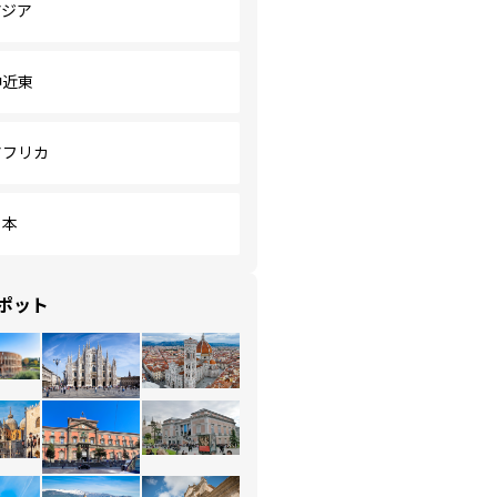
アジア
中近東
アフリカ
日本
ポット