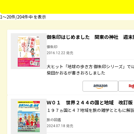
1〜20件/204件中 を表示
御朱印はじめました 関東の神社 週末
御朱印
2016.12.22 発売
大ヒット「地球の歩き方 御朱印シリーズ」で
柴田かおるが書きおろしました
Ｗ０１ 世界２４４の国と地域 改訂版
１９７ヵ国と４７地域を旅の雑学とともに解
旅の図鑑
2024.07.18 発売