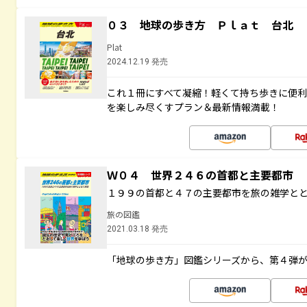
０３ 地球の歩き方 Ｐｌａｔ 台北
Plat
2024.12.19 発売
これ１冊にすべて凝縮！軽くて持ち歩きに便
を楽しみ尽くすプラン＆最新情報満載！
Ｗ０４ 世界２４６の首都と主要都市
１９９の首都と４７の主要都市を旅の雑学と
旅の図鑑
2021.03.18 発売
「地球の歩き方」図鑑シリーズから、第４弾