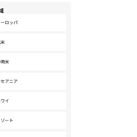
域
ヨーロッパ
北米
中南米
オセアニア
ハワイ
リゾート