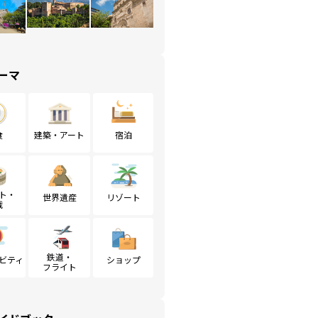
ーマ
食
建築・アート
宿泊
ト・
世界遺産
リゾート
戦
鉄道・
ビティ
ショップ
フライト