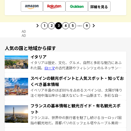
詳細を見る
…
1
2
3
4
5
9
AD
AD
人気の国と地域から探す
イタリア
イタリアは歴史、文化、グルメ、自然と多彩な魅力にあふ
れた国。
ローマ
の古代遺跡やフィレンツェのルネッサンス
美術、ヴェネツィアの運河など、歴史あるスポットはもち
スペインの観光ポイントと人気スポット・知ってお
ろん、トスカーナの美しい田園風景やアマルフィ海岸の絶
景など、自然景観も見逃せない。観光の合間には、本場の
くべき基本情報
ピザやパスタなど、絶品のイタリア料理を堪能することも
イベリア半島のほぼ80％を占めるスペインは、太陽が降り
できる。朝目覚めてから夜眠るまで、すべての瞬間を楽し
注ぐ地中海沿岸から雄大なピレネー山脈まで、多彩な自然
ませてくれるイタリアで、忘れられない旅をしてみよう！
と文化が詰まったヨーロッパ屈指の旅行先だ。多様な地域
なお、新着のイタリア情報は
コンテンツ一覧
を参照してほ
フランスの基本情報と観光ガイド・有名観光スポ
文化が根付くこの国では、情熱的なフラメンコ、熱気あふ
しい。
れる闘牛、そして美味しいタパスが生活の一部となってい
ット
る。首都マドリードの洗練された雰囲気や、バルセロナの
フランスは、世界中の旅行者を魅了し続けるヨーロッパ屈
アートに溢れた街角から、地方では古代ローマ遺跡や中世
指の観光地だ。首都パリのエッフェル塔やルーブル美術館
の城塞都市、穏やかなビーチリゾートまで多彩な表情を見
といった象徴的なスポットから、田舎町の古風な美しさま