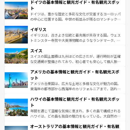
せる。地方によって風土や気候が異なるスペインはその個
ドイツの基本情報と観光ガイド・有名観光スポッ
で、幅広い魅力が詰まっている。華麗な宮殿、歴史的な大
性で訪れる人を魅了する。 なお、新着のスペイン情報は
コ
聖堂、美しいビーチ、そして豊かな自然が、訪れる者を心
ト
ンテンツ一覧
を参照してほしい。
から魅了する。また、フランスは美食の国としても知ら
ドイツは、豊かな歴史と多彩な文化が交差するヨーロッパ
れ、フランス料理はユネスコ無形文化遺産にも登録されて
の中心に位置する国。中世の街並みが残るロマンチック街
いる。シャンパンの発祥地であるランス、プロヴァンスの
道から、未来を先取りするようなモダンな都市まで多様な
香り高いラベンダー畑など、多彩な楽しみ方が可能だ。さ
イギリス
顔を持つこの国は、どこを歩いても飽きることがない。ベ
らに、パリ以外の地域にも魅力が溢れており、どの街角に
ルリンの文化的活気、バイエルン州のアルプスの絶景、そ
イギリスは、古きよき伝統と最先端が共存する国。ウェス
も豊かな歴史と文化が息づいている。パリ以外の個性あふ
してライン川沿いのワイン畑といった風景は必見。ビール
トミンスター寺院や大英博物館のようなランドマーク、歴
れる地方に足を運ぶとそれぞれで全く異なる文化を体験で
とソーセージを味わいながら地元の人と過ごす楽しい時間
史ある大学都市、美しい丘陵地帯や牧歌的な風景など、エ
きるだろう。 なお、新着のフランス情報は
コンテンツ一覧
スイス
は、お酒好きな人にはぜひ体験してほしい。 なお、新着の
リアごとに異なる魅力がある。また、優雅なアフタヌーン
を参照してほしい。
ドイツ情報は
コンテンツ一覧
を参照してほしい。
ティー、ビール好きにはたまらない英国パブ、サッカー観
スイスの国土面積は九州ほどの広さだが、運行時刻が正確
戦など、本場だからこそできる体験も豊富。イギリスを旅
な交通網が整備されており、初心者でも安心して個人旅行
して楽しみつくそう。 なお、新着のイギリス情報は
コンテ
を楽しめる。日本同様に時刻表どおりの旅が可能だ。中世
アメリカの基本情報と観光ガイド・有名観光スポ
ンツ一覧
を参照してほしい。
の建物がそのまま残る町や、スイスならではのユニークな
博物館もあり、アルプス観光だけでなく町歩きも満喫する
ット
ことができる。国民の所得が高いため物価も高いが、旅行
アメリカ合衆国は、広大な土地と多様な文化が魅力の国。
者向けの交通パス提供のサービスもあり、うまく活用すれ
東海岸の都市部から西海岸のカリフォルニアまで、訪れる
ば市内交通費無料で観光を楽しむこともできる。 なお、新
場所ごとに異なる風景と体験が待っている。ニューヨーク
着のスイス情報は
コンテンツ一覧
を参照してほしい。
ハワイの基本情報と観光ガイド・有名観光スポッ
のような巨大都市は、観光、ショッピング、エンターテイ
ンメントが詰まった刺激的なスポットだ。一方、アメリカ
ト
西部には大自然が広がり、グランドキャニオンやイエロー
年間を通じて温暖な気候に恵まれ、多くの島で構成される
ストーン国立公園といった絶景が堪能できる。さらに、南
ハワイは、どの島も独自の魅力をもっている。大自然の神
部のニューオーリンズでは、音楽と美食が融合した独特の
秘を感じたいなら、火山が生み出した壮大な景観を誇るハ
文化が魅力。旅行者はアメリカの各地域で異なる魅力を楽
オーストラリアの基本情報と観光ガイド・有名観
ワイ島は見逃せない。また、定番の観光地といえばオアフ