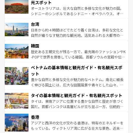
しみながら、その多様性と豊かな歴史を感じることができ
島だが、静かな自然を求めるならマウイ島やカウアイ島が
光スポット
るだろう。車でのロードトリップや列車の旅も、アメリカ
おすすめ。エメラルドグリーンに輝く海をはじめ、豊かな
オーストラリアは、壮大な自然と多様な文化が魅力の国。
ならではの贅沢な旅のスタイルだ。 なお、新着のアメリカ
文化や歴史が息づいている。「アロハスピリット」と呼ば
シドニーのシンボルであるシドニー・オペラハウス、オー
情報は
コンテンツ一覧
を参照してほしい。
れるおもてなしの心で訪れる人々を迎えてくれるハワイの
ストラリア東海岸北部に広がる大サンゴ礁地帯グレートバ
人々、おいしいローカルフードやハワイアンミュージッ
台湾
リアリーフや大陸中央部にそびえるウルル（エアーズロッ
ク、伝統的なフラダンスなど、すべてがハワイの魅力を彩
ク）、タスマニアの美しい原生林やケアンズの熱帯雨林な
日本から約４時間ほどでたどり着く台湾は、多彩な文化と
っている。訪れるたびに新しい発見と感動が待っているハ
ど、見どころがたくさん。また、カフェやワイン、オージ
自然が織りなす魅力的な観光地。活気あふれる大都市の台
ワイを、存分に味わってほしい。 なお、新着のハワイ情報
ービーフなどの食文化も豊かで、美味しいものであふれて
北やノスタルジックな町並みが人気な九份（ジォウフェ
は
コンテンツ一覧
を参照してほしい。
韓国
いる。アクティビティも充実しており、サーフィンやダイ
ン）、静ひつな山岳地帯である台湾東部など、都市の喧騒
ビング、ハイキングなど、アウトドア好きにはたまらな
と山間の静けさが共存しており、訪れる人に新しい発見と
歴史ある王朝文化が残る一方で、最先端のファッションやK
い。オーストラリアの多彩な魅力を存分に味わいつくそ
驚きをもたらしてくれる。また、奥深い台湾の食文化も魅
-POPで世界を席巻している韓国。首都ソウルの宮殿や伝統
う。 なお、新着のオーストラリア情報は
コンテンツ一覧
を
力で、夜市などの屋台グルメから高級料理、ヘルシーで美
家屋が並ぶエリアでは韓国の歴史と文化に浸ることがで
参照してほしい。
ベトナムの基本情報と観光ガイド・有名観光スポ
容にもいいと評判のスイーツなど、バラエティ豊かな料理
き、地方に足を延ばせば四季折々の自然美を楽しむことが
が味わえる。 なお、新着の台湾情報は
コンテンツ一覧
を参
できる。そして、キムチや焼肉、絶品のストリートフード
ット
照してほしい。
まで、さまざまな韓国料理が待っている。夜には、韓国な
豊かな自然と多様な文化が魅力的なベトナム。南北に細長
らではのナイトライフも堪能できる。あたたかいホスピタ
く伸びる国土には、広大な田園風景や青々とした山々、世
リティに包まれながら、韓国の多彩な魅力を心ゆくまで味
界遺産に登録された壮大な自然景観が点在し、都市部では
わってみてほしい。 なお、新着の韓国情報は
コンテンツ一
タイの基本情報と観光ガイド・有名観光スポット
急速な発展と共に伝統が息づく。ハノイの古い町並みやホ
覧
を参照してほしい。
ーチミン市のフランス統治時代の建物も、独特の雰囲気を
タイは、東南アジアに位置する豊かな自然と歴史が息づく
醸し出している。また、バラエティの豊かさとおいしさで
国だ。首都バンコクは高層ビルが立ち並ぶ一方、伝統的な
世界中の食通を魅了してやまないベトナム料理も魅力のひ
寺院や市場がいたるところに点在し、古きよき文化と現代
香港
とつ。フォーやバインミー、ベトナムコーヒーなどは、ぜ
の活気が交差している。北部ではチェンマイなどの山岳地
ひ現地で味わいたい。どの地域を訪れてもあたたかい人々
帯で自然と触れ合い、南部ではプーケットやクラビの美し
アジアと西洋の文化が交わる香港は、特有のエネルギーを
が旅行者を迎えてくれるので、きっと忘れられない旅にな
いビーチでリゾート気分を楽しむことができる。タイ料理
もっている。ヴィクトリア湾に広がる壮大な景色、近未来
るはずだ。 なお、新着のベトナム情報は
コンテンツ一覧
を