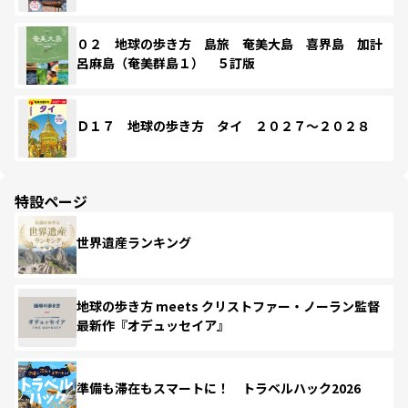
０２ 地球の歩き方 島旅 奄美大島 喜界島 加計
呂麻島（奄美群島１） ５訂版
Ｄ１７ 地球の歩き方 タイ ２０２７～２０２８
特設ページ
世界遺産ランキング
地球の歩き方 meets クリストファー・ノーラン監督
最新作『オデュッセイア』
準備も滞在もスマートに！ トラベルハック2026