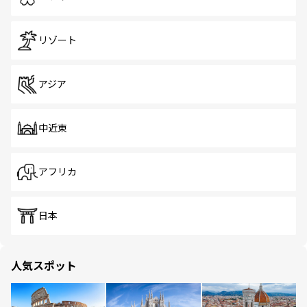
リゾート
アジア
中近東
アフリカ
日本
人気スポット