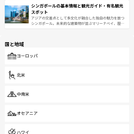
は世界的に有名で、屋台から高級レストランまで味覚を刺
的なアートスポット、そして歴史と現代が融合した町並
参照してほしい。
シンガポールの基本情報と観光ガイド・有名観光
激する。気候は一年中温暖で、どの季節にも異なる楽しみ
み、どこを訪れても感動するはず。観光スポットが密集し
が待っている。親しみやすいタイの人々、仏教を中心とし
ており、効率よく見どころを回れるのも魅力。息をのむよ
スポット
た文化、そして多様な観光資源が、訪れる旅人を魅了し続
うな絶景から文化的な体験まで、香港を存分に楽しみ尽く
アジアの交差点として多文化が融合した独自の魅力を放つ
ける。 なお、新着のタイ情報は
コンテンツ一覧
を参照して
そう。 なお、新着の香港情報は
コンテンツ一覧
を参照して
シンガポール。未来的な建築物が並ぶマリーナベイ、歴史
ほしい。
ほしい。
と伝統を感じられるエスニックタウン、多数の緑豊かな公
園や自然保護区など、自然が調和した近代的な景観と文化
の多様性あふれるカラフルな町は、どこを歩いても新しい
国と地域
発見がある。さらに、治安のよさや充実した公共交通機関
も、旅行者にとっては魅力的なポイント。グルメも豊富
で、ホーカーズは地元の風情を楽しめる外せないスポット
ヨーロッパ
だ。訪れる人を飽きさせないシンガポールで、多様な魅力
を体感しよう。 なお、新着のシンガポール情報は
コンテン
ツ一覧
を参照してほしい。
北米
中南米
オセアニア
ハワイ