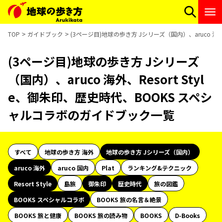
TOP
ガイドブック
(3ページ目)地球の歩き方 Jシリーズ（国内）、aruco 海
(3ページ目)地球の歩き方 Jシリーズ
（国内）、aruco 海外、Resort Styl
e、御朱印、歴史時代、BOOKS スペシ
ャルコラボのガイドブック一覧
すべて
地球の歩き方 海外
地球の歩き方 Jシリーズ（国内）
aruco 海外
aruco 国内
Plat
ランキング&テクニック
Resort Style
島旅
御朱印
歴史時代
旅の図鑑
BOOKS スペシャルコラボ
BOOKS 旅の名言＆絶景
BOOKS 旅と健康
BOOKS 旅の読み物
BOOKS
D-Books