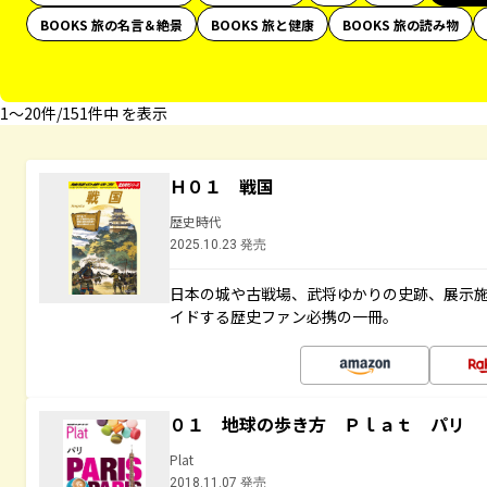
BOOKS 旅の名言＆絶景
BOOKS 旅と健康
BOOKS 旅の読み物
1〜20件/151件中 を表示
Ｈ０１ 戦国
歴史時代
2025.10.23 発売
日本の城や古戦場、武将ゆかりの史跡、展示
イドする歴史ファン必携の一冊。
０１ 地球の歩き方 Ｐｌａｔ パリ
Plat
2018.11.07 発売