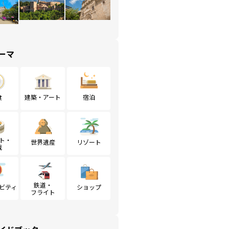
ーマ
食
建築・アート
宿泊
ト・
世界遺産
リゾート
戦
鉄道・
ビティ
ショップ
フライト