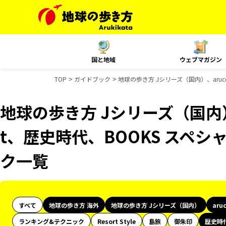
国と地域
ウェブマガジン
TOP
ガイドブック
地球の歩き方 Jシリーズ（国内）、aruc
地球の歩き方 Jシリーズ（国内）、
t、歴史時代、BOOKS スペ
ク一覧
すべて
地球の歩き方 海外
地球の歩き方 Jシリーズ（国内）
aru
ランキング&テクニック
Resort Style
島旅
御朱印
歴史時