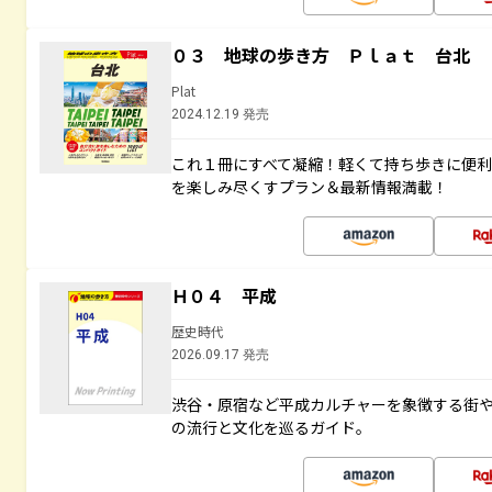
０３ 地球の歩き方 Ｐｌａｔ 台北
Plat
2024.12.19 発売
これ１冊にすべて凝縮！軽くて持ち歩きに便
を楽しみ尽くすプラン＆最新情報満載！
Ｈ０４ 平成
歴史時代
2026.09.17 発売
渋谷・原宿など平成カルチャーを象徴する街
の流行と文化を巡るガイド。