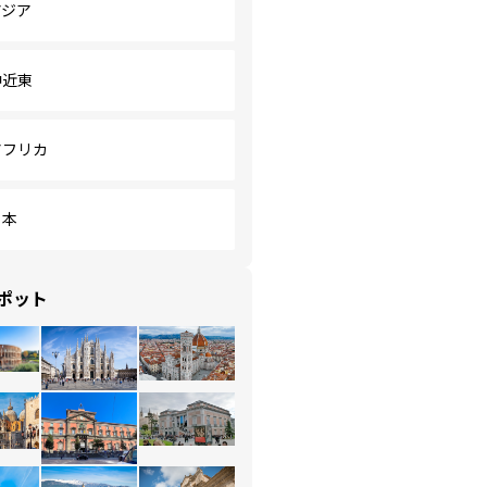
アジア
中近東
アフリカ
日本
ポット