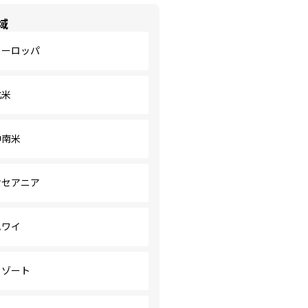
域
ヨーロッパ
北米
中南米
オセアニア
ハワイ
リゾート