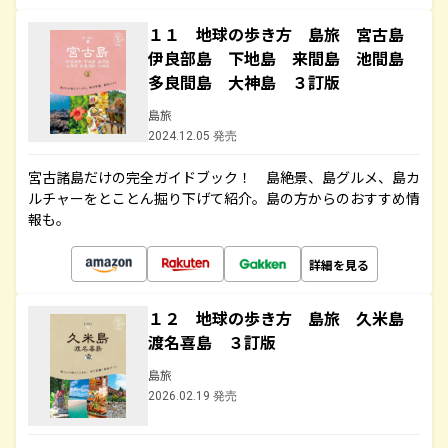
１１ 地球の歩き方 島旅 宮古島
伊良部島 下地島 来間島 池間島
多良間島 大神島 ３訂版
島旅
2024.12.05 発売
宮古諸島だけの完全ガイドブック！ 島絶景、島グルメ、島カ
ルチャーをとことん掘り下げて紹介。島の方からのおすすめ情
報も。
詳細を見る
１２ 地球の歩き方 島旅 久米島
渡名喜島 ３訂版
島旅
2026.02.19 発売