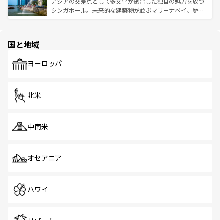
が待っている。親しみやすいタイの人々、仏教を中心とし
ており、効率よく見どころを回れるのも魅力。息をのむよ
アジアの交差点として多文化が融合した独自の魅力を放つ
た文化、そして多様な観光資源が、訪れる旅人を魅了し続
うな絶景から文化的な体験まで、香港を存分に楽しみ尽く
シンガポール。未来的な建築物が並ぶマリーナベイ、歴史
ける。 なお、新着のタイ情報は
コンテンツ一覧
を参照して
そう。 なお、新着の香港情報は
コンテンツ一覧
を参照して
と伝統を感じられるエスニックタウン、多数の緑豊かな公
ほしい。
ほしい。
園や自然保護区など、自然が調和した近代的な景観と文化
の多様性あふれるカラフルな町は、どこを歩いても新しい
国と地域
発見がある。さらに、治安のよさや充実した公共交通機関
も、旅行者にとっては魅力的なポイント。グルメも豊富
で、ホーカーズは地元の風情を楽しめる外せないスポット
ヨーロッパ
だ。訪れる人を飽きさせないシンガポールで、多様な魅力
を体感しよう。 なお、新着のシンガポール情報は
コンテン
ツ一覧
を参照してほしい。
北米
中南米
オセアニア
ハワイ