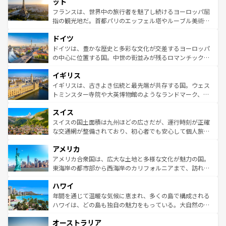
れる闘牛、そして美味しいタパスが生活の一部となってい
ット
しい。
る。首都マドリードの洗練された雰囲気や、バルセロナの
フランスは、世界中の旅行者を魅了し続けるヨーロッパ屈
アートに溢れた街角から、地方では古代ローマ遺跡や中世
指の観光地だ。首都パリのエッフェル塔やルーブル美術館
の城塞都市、穏やかなビーチリゾートまで多彩な表情を見
といった象徴的なスポットから、田舎町の古風な美しさま
せる。地方によって風土や気候が異なるスペインはその個
ドイツ
で、幅広い魅力が詰まっている。華麗な宮殿、歴史的な大
性で訪れる人を魅了する。 なお、新着のスペイン情報は
コ
聖堂、美しいビーチ、そして豊かな自然が、訪れる者を心
ドイツは、豊かな歴史と多彩な文化が交差するヨーロッパ
ンテンツ一覧
を参照してほしい。
から魅了する。また、フランスは美食の国としても知ら
の中心に位置する国。中世の街並みが残るロマンチック街
れ、フランス料理はユネスコ無形文化遺産にも登録されて
道から、未来を先取りするようなモダンな都市まで多様な
イギリス
いる。シャンパンの発祥地であるランス、プロヴァンスの
顔を持つこの国は、どこを歩いても飽きることがない。ベ
香り高いラベンダー畑など、多彩な楽しみ方が可能だ。さ
ルリンの文化的活気、バイエルン州のアルプスの絶景、そ
イギリスは、古きよき伝統と最先端が共存する国。ウェス
らに、パリ以外の地域にも魅力が溢れており、どの街角に
してライン川沿いのワイン畑といった風景は必見。ビール
トミンスター寺院や大英博物館のようなランドマーク、歴
も豊かな歴史と文化が息づいている。パリ以外の個性あふ
とソーセージを味わいながら地元の人と過ごす楽しい時間
史ある大学都市、美しい丘陵地帯や牧歌的な風景など、エ
れる地方に足を運ぶとそれぞれで全く異なる文化を体験で
スイス
は、お酒好きな人にはぜひ体験してほしい。 なお、新着の
リアごとに異なる魅力がある。また、優雅なアフタヌーン
きるだろう。 なお、新着のフランス情報は
コンテンツ一覧
ドイツ情報は
コンテンツ一覧
を参照してほしい。
ティー、ビール好きにはたまらない英国パブ、サッカー観
スイスの国土面積は九州ほどの広さだが、運行時刻が正確
を参照してほしい。
戦など、本場だからこそできる体験も豊富。イギリスを旅
な交通網が整備されており、初心者でも安心して個人旅行
して楽しみつくそう。 なお、新着のイギリス情報は
コンテ
を楽しめる。日本同様に時刻表どおりの旅が可能だ。中世
アメリカ
ンツ一覧
を参照してほしい。
の建物がそのまま残る町や、スイスならではのユニークな
博物館もあり、アルプス観光だけでなく町歩きも満喫する
アメリカ合衆国は、広大な土地と多様な文化が魅力の国。
ことができる。国民の所得が高いため物価も高いが、旅行
東海岸の都市部から西海岸のカリフォルニアまで、訪れる
者向けの交通パス提供のサービスもあり、うまく活用すれ
場所ごとに異なる風景と体験が待っている。ニューヨーク
ハワイ
ば市内交通費無料で観光を楽しむこともできる。 なお、新
のような巨大都市は、観光、ショッピング、エンターテイ
着のスイス情報は
コンテンツ一覧
を参照してほしい。
ンメントが詰まった刺激的なスポットだ。一方、アメリカ
年間を通じて温暖な気候に恵まれ、多くの島で構成される
西部には大自然が広がり、グランドキャニオンやイエロー
ハワイは、どの島も独自の魅力をもっている。大自然の神
ストーン国立公園といった絶景が堪能できる。さらに、南
秘を感じたいなら、火山が生み出した壮大な景観を誇るハ
オーストラリア
部のニューオーリンズでは、音楽と美食が融合した独特の
ワイ島は見逃せない。また、定番の観光地といえばオアフ