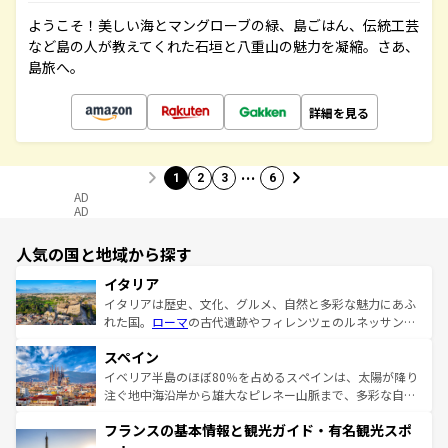
ようこそ！美しい海とマングローブの緑、島ごはん、伝統工芸
など島の人が教えてくれた石垣と八重山の魅力を凝縮。さあ、
島旅へ。
詳細を見る
…
1
2
3
6
AD
AD
人気の国と地域から探す
イタリア
イタリアは歴史、文化、グルメ、自然と多彩な魅力にあふ
れた国。
ローマ
の古代遺跡やフィレンツェのルネッサンス
美術、ヴェネツィアの運河など、歴史あるスポットはもち
スペイン
ろん、トスカーナの美しい田園風景やアマルフィ海岸の絶
景など、自然景観も見逃せない。観光の合間には、本場の
イベリア半島のほぼ80％を占めるスペインは、太陽が降り
ピザやパスタなど、絶品のイタリア料理を堪能することも
注ぐ地中海沿岸から雄大なピレネー山脈まで、多彩な自然
できる。朝目覚めてから夜眠るまで、すべての瞬間を楽し
と文化が詰まったヨーロッパ屈指の旅行先だ。多様な地域
フランスの基本情報と観光ガイド・有名観光スポ
ませてくれるイタリアで、忘れられない旅をしてみよう！
文化が根付くこの国では、情熱的なフラメンコ、熱気あふ
なお、新着のイタリア情報は
コンテンツ一覧
を参照してほ