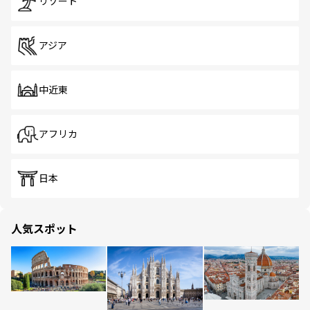
リゾート
アジア
中近東
アフリカ
日本
人気スポット