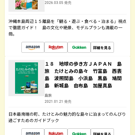
2026.03.05 発売
沖縄本島周辺１５離島を「観る・遊ぶ・食べる・泊まる」視点
で徹底ガイド！ 島の文化や絶景、モデルプランも満載の一
冊。
詳細を見る
１８ 地球の歩き方ＪＡＰＡＮ 島
旅 たけとみの島々 竹富島 西表
島 波照間島 小浜島 黒島 鳩間
島 新城島 由布島 加屋真島
島旅
2021.01.21 発売
日本最南端の町、たけとみの魅力的な島々に泊まってのんびり
過ごすためのガイドブック
詳細を見る