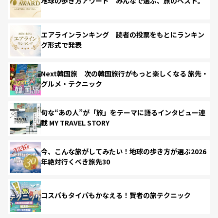
地球の歩き方アワード みんなで選ぶ、旅のベスト。
エアラインランキング 読者の投票をもとにランキン
グ形式で発表
Next韓国旅 次の韓国旅行がもっと楽しくなる 旅先・
グルメ・テクニック
旬な“あの人”が「旅」をテーマに語るインタビュー連
載 MY TRAVEL STORY
今、こんな旅がしてみたい！地球の歩き方が選ぶ2026
年絶対行くべき旅先30
コスパもタイパもかなえる！賢者の旅テクニック