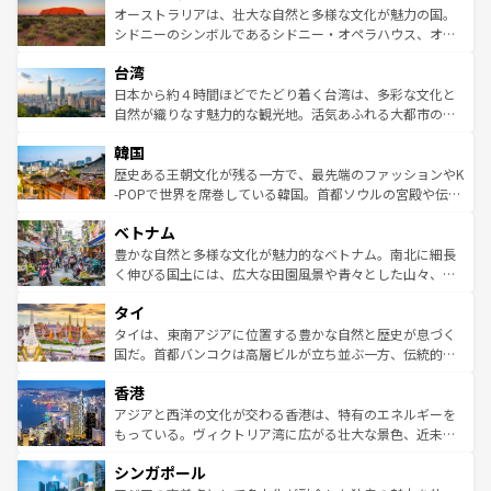
文化が魅力。旅行者はアメリカの各地域で異なる魅力を楽
島だが、静かな自然を求めるならマウイ島やカウアイ島が
オーストラリアは、壮大な自然と多様な文化が魅力の国。
しみながら、その多様性と豊かな歴史を感じることができ
おすすめ。エメラルドグリーンに輝く海をはじめ、豊かな
シドニーのシンボルであるシドニー・オペラハウス、オー
るだろう。車でのロードトリップや列車の旅も、アメリカ
文化や歴史が息づいている。「アロハスピリット」と呼ば
ストラリア東海岸北部に広がる大サンゴ礁地帯グレートバ
ならではの贅沢な旅のスタイルだ。 なお、新着のアメリカ
台湾
れるおもてなしの心で訪れる人々を迎えてくれるハワイの
リアリーフや大陸中央部にそびえるウルル（エアーズロッ
情報は
コンテンツ一覧
を参照してほしい。
人々、おいしいローカルフードやハワイアンミュージッ
ク）、タスマニアの美しい原生林やケアンズの熱帯雨林な
日本から約４時間ほどでたどり着く台湾は、多彩な文化と
ク、伝統的なフラダンスなど、すべてがハワイの魅力を彩
ど、見どころがたくさん。また、カフェやワイン、オージ
自然が織りなす魅力的な観光地。活気あふれる大都市の台
っている。訪れるたびに新しい発見と感動が待っているハ
ービーフなどの食文化も豊かで、美味しいものであふれて
北やノスタルジックな町並みが人気な九份（ジォウフェ
ワイを、存分に味わってほしい。 なお、新着のハワイ情報
韓国
いる。アクティビティも充実しており、サーフィンやダイ
ン）、静ひつな山岳地帯である台湾東部など、都市の喧騒
は
コンテンツ一覧
を参照してほしい。
ビング、ハイキングなど、アウトドア好きにはたまらな
と山間の静けさが共存しており、訪れる人に新しい発見と
歴史ある王朝文化が残る一方で、最先端のファッションやK
い。オーストラリアの多彩な魅力を存分に味わいつくそ
驚きをもたらしてくれる。また、奥深い台湾の食文化も魅
-POPで世界を席巻している韓国。首都ソウルの宮殿や伝統
う。 なお、新着のオーストラリア情報は
コンテンツ一覧
を
力で、夜市などの屋台グルメから高級料理、ヘルシーで美
家屋が並ぶエリアでは韓国の歴史と文化に浸ることがで
参照してほしい。
ベトナム
容にもいいと評判のスイーツなど、バラエティ豊かな料理
き、地方に足を延ばせば四季折々の自然美を楽しむことが
が味わえる。 なお、新着の台湾情報は
コンテンツ一覧
を参
できる。そして、キムチや焼肉、絶品のストリートフード
豊かな自然と多様な文化が魅力的なベトナム。南北に細長
照してほしい。
まで、さまざまな韓国料理が待っている。夜には、韓国な
く伸びる国土には、広大な田園風景や青々とした山々、世
らではのナイトライフも堪能できる。あたたかいホスピタ
界遺産に登録された壮大な自然景観が点在し、都市部では
タイ
リティに包まれながら、韓国の多彩な魅力を心ゆくまで味
急速な発展と共に伝統が息づく。ハノイの古い町並みやホ
わってみてほしい。 なお、新着の韓国情報は
コンテンツ一
ーチミン市のフランス統治時代の建物も、独特の雰囲気を
タイは、東南アジアに位置する豊かな自然と歴史が息づく
覧
を参照してほしい。
醸し出している。また、バラエティの豊かさとおいしさで
国だ。首都バンコクは高層ビルが立ち並ぶ一方、伝統的な
世界中の食通を魅了してやまないベトナム料理も魅力のひ
寺院や市場がいたるところに点在し、古きよき文化と現代
香港
とつ。フォーやバインミー、ベトナムコーヒーなどは、ぜ
の活気が交差している。北部ではチェンマイなどの山岳地
ひ現地で味わいたい。どの地域を訪れてもあたたかい人々
帯で自然と触れ合い、南部ではプーケットやクラビの美し
アジアと西洋の文化が交わる香港は、特有のエネルギーを
が旅行者を迎えてくれるので、きっと忘れられない旅にな
いビーチでリゾート気分を楽しむことができる。タイ料理
もっている。ヴィクトリア湾に広がる壮大な景色、近未来
るはずだ。 なお、新着のベトナム情報は
コンテンツ一覧
を
は世界的に有名で、屋台から高級レストランまで味覚を刺
的なアートスポット、そして歴史と現代が融合した町並
参照してほしい。
シンガポール
激する。気候は一年中温暖で、どの季節にも異なる楽しみ
み、どこを訪れても感動するはず。観光スポットが密集し