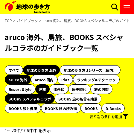
TOP
ガイドブック
aruco 海外、島旅、BOOKS スペシャルコラボのガイド
aruco 海外、島旅、BOOKS スペシャ
ルコラボのガイドブック一覧
すべて
地球の歩き方 海外
地球の歩き方 Jシリーズ（国内）
aruco 海外
aruco 国内
Plat
ランキング&テクニック
Resort Style
島旅
御朱印
歴史時代
旅の図鑑
BOOKS スペシャルコラボ
BOOKS 旅の名言＆絶景
BOOKS 旅と健康
BOOKS 旅の読み物
BOOKS
D-Books
絞り込み条件を追加
1〜20件/106件中 を表示