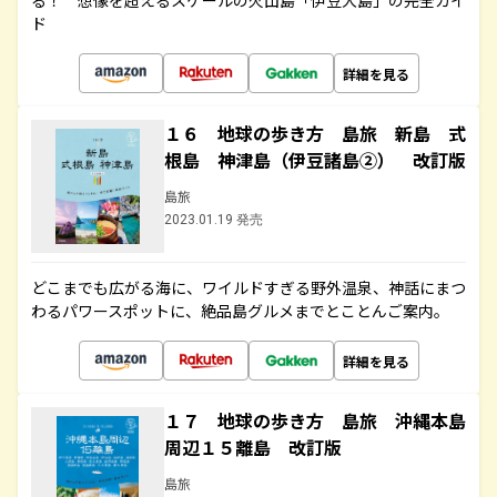
る！ 想像を超えるスケールの火山島「伊豆大島」の完全ガイ
ド
詳細を見る
１６ 地球の歩き方 島旅 新島 式
根島 神津島（伊豆諸島②） 改訂版
島旅
2023.01.19 発売
どこまでも広がる海に、ワイルドすぎる野外温泉、神話にまつ
わるパワースポットに、絶品島グルメまでとことんご案内。
詳細を見る
１７ 地球の歩き方 島旅 沖縄本島
周辺１５離島 改訂版
島旅