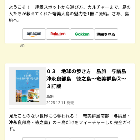
ようこそ！ 絶景スポットから遊び方、カルチャーまで、島の
人たちが教えてくれた奄美大島の魅力を1冊に凝縮。さあ、島
旅へ。
詳細を見る
AD
０３ 地球の歩き方 島旅 与論島
沖永良部島 徳之島～奄美群島②～
３訂版
島旅
2025.12.11 発売
見たことのない世界に心奪われる！ 奄美群島南部「与論島・
沖永良部島・徳之島」の三島だけをフィーチャーした完全ガイ
ド。