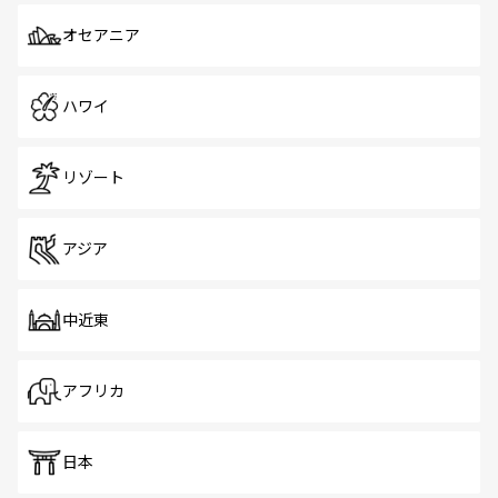
オセアニア
ハワイ
リゾート
アジア
中近東
アフリカ
日本