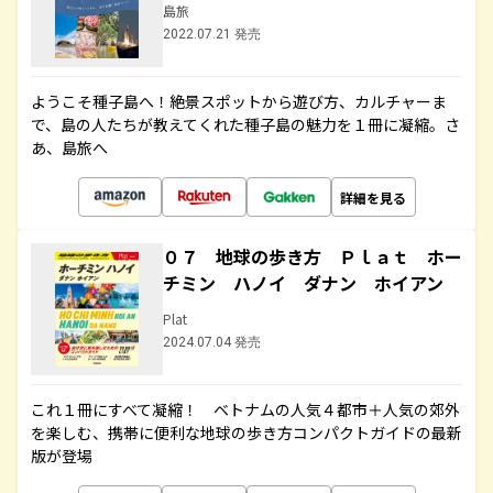
島旅
2022.07.21 発売
ようこそ種子島へ！絶景スポットから遊び方、カルチャーま
で、島の人たちが教えてくれた種子島の魅力を１冊に凝縮。さ
あ、島旅へ
詳細を見る
０７ 地球の歩き方 Ｐｌａｔ ホー
チミン ハノイ ダナン ホイアン
Plat
2024.07.04 発売
これ１冊にすべて凝縮！ ベトナムの人気４都市＋人気の郊外
を楽しむ、携帯に便利な地球の歩き方コンパクトガイドの最新
版が登場