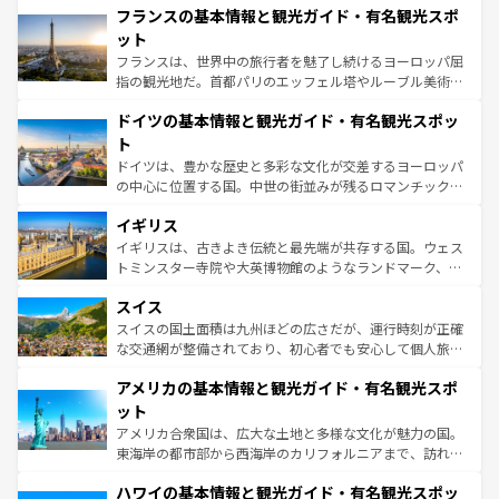
なお、新着のイタリア情報は
コンテンツ一覧
を参照してほ
フランスの基本情報と観光ガイド・有名観光スポ
文化が根付くこの国では、情熱的なフラメンコ、熱気あふ
しい。
れる闘牛、そして美味しいタパスが生活の一部となってい
ット
る。首都マドリードの洗練された雰囲気や、バルセロナの
フランスは、世界中の旅行者を魅了し続けるヨーロッパ屈
アートに溢れた街角から、地方では古代ローマ遺跡や中世
指の観光地だ。首都パリのエッフェル塔やルーブル美術館
の城塞都市、穏やかなビーチリゾートまで多彩な表情を見
といった象徴的なスポットから、田舎町の古風な美しさま
せる。地方によって風土や気候が異なるスペインはその個
ドイツの基本情報と観光ガイド・有名観光スポッ
で、幅広い魅力が詰まっている。華麗な宮殿、歴史的な大
性で訪れる人を魅了する。 なお、新着のスペイン情報は
コ
聖堂、美しいビーチ、そして豊かな自然が、訪れる者を心
ト
ンテンツ一覧
を参照してほしい。
から魅了する。また、フランスは美食の国としても知ら
ドイツは、豊かな歴史と多彩な文化が交差するヨーロッパ
れ、フランス料理はユネスコ無形文化遺産にも登録されて
の中心に位置する国。中世の街並みが残るロマンチック街
いる。シャンパンの発祥地であるランス、プロヴァンスの
道から、未来を先取りするようなモダンな都市まで多様な
香り高いラベンダー畑など、多彩な楽しみ方が可能だ。さ
イギリス
顔を持つこの国は、どこを歩いても飽きることがない。ベ
らに、パリ以外の地域にも魅力が溢れており、どの街角に
ルリンの文化的活気、バイエルン州のアルプスの絶景、そ
イギリスは、古きよき伝統と最先端が共存する国。ウェス
も豊かな歴史と文化が息づいている。パリ以外の個性あふ
してライン川沿いのワイン畑といった風景は必見。ビール
トミンスター寺院や大英博物館のようなランドマーク、歴
れる地方に足を運ぶとそれぞれで全く異なる文化を体験で
とソーセージを味わいながら地元の人と過ごす楽しい時間
史ある大学都市、美しい丘陵地帯や牧歌的な風景など、エ
きるだろう。 なお、新着のフランス情報は
コンテンツ一覧
スイス
は、お酒好きな人にはぜひ体験してほしい。 なお、新着の
リアごとに異なる魅力がある。また、優雅なアフタヌーン
を参照してほしい。
ドイツ情報は
コンテンツ一覧
を参照してほしい。
ティー、ビール好きにはたまらない英国パブ、サッカー観
スイスの国土面積は九州ほどの広さだが、運行時刻が正確
戦など、本場だからこそできる体験も豊富。イギリスを旅
な交通網が整備されており、初心者でも安心して個人旅行
して楽しみつくそう。 なお、新着のイギリス情報は
コンテ
を楽しめる。日本同様に時刻表どおりの旅が可能だ。中世
アメリカの基本情報と観光ガイド・有名観光スポ
ンツ一覧
を参照してほしい。
の建物がそのまま残る町や、スイスならではのユニークな
博物館もあり、アルプス観光だけでなく町歩きも満喫する
ット
ことができる。国民の所得が高いため物価も高いが、旅行
アメリカ合衆国は、広大な土地と多様な文化が魅力の国。
者向けの交通パス提供のサービスもあり、うまく活用すれ
東海岸の都市部から西海岸のカリフォルニアまで、訪れる
ば市内交通費無料で観光を楽しむこともできる。 なお、新
場所ごとに異なる風景と体験が待っている。ニューヨーク
着のスイス情報は
コンテンツ一覧
を参照してほしい。
ハワイの基本情報と観光ガイド・有名観光スポッ
のような巨大都市は、観光、ショッピング、エンターテイ