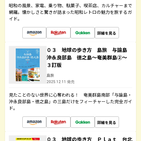
昭和の風景、家電、乗り物、駄菓子、喫茶店、カルチャーまで
網羅。懐かしさと驚きが詰まった昭和レトロの魅力を旅するガ
イド。
詳細を見る
０３ 地球の歩き方 島旅 与論島
沖永良部島 徳之島～奄美群島②～
３訂版
島旅
2025.12.11 発売
見たことのない世界に心奪われる！ 奄美群島南部「与論島・
沖永良部島・徳之島」の三島だけをフィーチャーした完全ガイ
ド。
詳細を見る
０３ 地球の歩き方 Ｐｌａｔ 台北