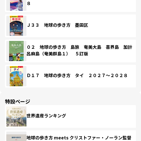
８
Ｊ３３ 地球の歩き方 墨田区
０２ 地球の歩き方 島旅 奄美大島 喜界島 加計
呂麻島（奄美群島１） ５訂版
Ｄ１７ 地球の歩き方 タイ ２０２７～２０２８
特設ページ
世界遺産ランキング
地球の歩き方 meets クリストファー・ノーラン監督