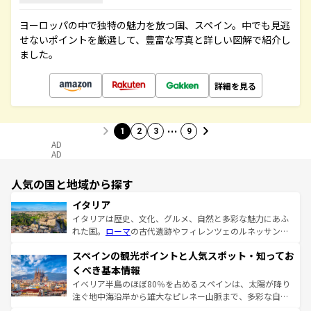
ヨーロッパの中で独特の魅力を放つ国、スペイン。中でも見逃
せないポイントを厳選して、豊富な写真と詳しい図解で紹介し
ました。
詳細を見る
…
1
2
3
9
AD
AD
人気の国と地域から探す
イタリア
イタリアは歴史、文化、グルメ、自然と多彩な魅力にあふ
れた国。
ローマ
の古代遺跡やフィレンツェのルネッサンス
美術、ヴェネツィアの運河など、歴史あるスポットはもち
スペインの観光ポイントと人気スポット・知ってお
ろん、トスカーナの美しい田園風景やアマルフィ海岸の絶
景など、自然景観も見逃せない。観光の合間には、本場の
くべき基本情報
ピザやパスタなど、絶品のイタリア料理を堪能することも
イベリア半島のほぼ80％を占めるスペインは、太陽が降り
できる。朝目覚めてから夜眠るまで、すべての瞬間を楽し
注ぐ地中海沿岸から雄大なピレネー山脈まで、多彩な自然
ませてくれるイタリアで、忘れられない旅をしてみよう！
と文化が詰まったヨーロッパ屈指の旅行先だ。多様な地域