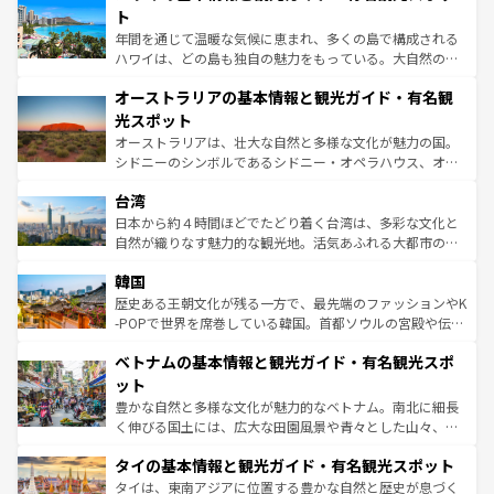
ンメントが詰まった刺激的なスポットだ。一方、アメリカ
ト
西部には大自然が広がり、グランドキャニオンやイエロー
年間を通じて温暖な気候に恵まれ、多くの島で構成される
ストーン国立公園といった絶景が堪能できる。さらに、南
ハワイは、どの島も独自の魅力をもっている。大自然の神
部のニューオーリンズでは、音楽と美食が融合した独特の
秘を感じたいなら、火山が生み出した壮大な景観を誇るハ
文化が魅力。旅行者はアメリカの各地域で異なる魅力を楽
オーストラリアの基本情報と観光ガイド・有名観
ワイ島は見逃せない。また、定番の観光地といえばオアフ
しみながら、その多様性と豊かな歴史を感じることができ
島だが、静かな自然を求めるならマウイ島やカウアイ島が
光スポット
るだろう。車でのロードトリップや列車の旅も、アメリカ
おすすめ。エメラルドグリーンに輝く海をはじめ、豊かな
オーストラリアは、壮大な自然と多様な文化が魅力の国。
ならではの贅沢な旅のスタイルだ。 なお、新着のアメリカ
文化や歴史が息づいている。「アロハスピリット」と呼ば
シドニーのシンボルであるシドニー・オペラハウス、オー
情報は
コンテンツ一覧
を参照してほしい。
れるおもてなしの心で訪れる人々を迎えてくれるハワイの
ストラリア東海岸北部に広がる大サンゴ礁地帯グレートバ
人々、おいしいローカルフードやハワイアンミュージッ
台湾
リアリーフや大陸中央部にそびえるウルル（エアーズロッ
ク、伝統的なフラダンスなど、すべてがハワイの魅力を彩
ク）、タスマニアの美しい原生林やケアンズの熱帯雨林な
日本から約４時間ほどでたどり着く台湾は、多彩な文化と
っている。訪れるたびに新しい発見と感動が待っているハ
ど、見どころがたくさん。また、カフェやワイン、オージ
自然が織りなす魅力的な観光地。活気あふれる大都市の台
ワイを、存分に味わってほしい。 なお、新着のハワイ情報
ービーフなどの食文化も豊かで、美味しいものであふれて
北やノスタルジックな町並みが人気な九份（ジォウフェ
は
コンテンツ一覧
を参照してほしい。
韓国
いる。アクティビティも充実しており、サーフィンやダイ
ン）、静ひつな山岳地帯である台湾東部など、都市の喧騒
ビング、ハイキングなど、アウトドア好きにはたまらな
と山間の静けさが共存しており、訪れる人に新しい発見と
歴史ある王朝文化が残る一方で、最先端のファッションやK
い。オーストラリアの多彩な魅力を存分に味わいつくそ
驚きをもたらしてくれる。また、奥深い台湾の食文化も魅
-POPで世界を席巻している韓国。首都ソウルの宮殿や伝統
う。 なお、新着のオーストラリア情報は
コンテンツ一覧
を
力で、夜市などの屋台グルメから高級料理、ヘルシーで美
家屋が並ぶエリアでは韓国の歴史と文化に浸ることがで
参照してほしい。
ベトナムの基本情報と観光ガイド・有名観光スポ
容にもいいと評判のスイーツなど、バラエティ豊かな料理
き、地方に足を延ばせば四季折々の自然美を楽しむことが
が味わえる。 なお、新着の台湾情報は
コンテンツ一覧
を参
できる。そして、キムチや焼肉、絶品のストリートフード
ット
照してほしい。
まで、さまざまな韓国料理が待っている。夜には、韓国な
豊かな自然と多様な文化が魅力的なベトナム。南北に細長
らではのナイトライフも堪能できる。あたたかいホスピタ
く伸びる国土には、広大な田園風景や青々とした山々、世
リティに包まれながら、韓国の多彩な魅力を心ゆくまで味
界遺産に登録された壮大な自然景観が点在し、都市部では
わってみてほしい。 なお、新着の韓国情報は
コンテンツ一
タイの基本情報と観光ガイド・有名観光スポット
急速な発展と共に伝統が息づく。ハノイの古い町並みやホ
覧
を参照してほしい。
ーチミン市のフランス統治時代の建物も、独特の雰囲気を
タイは、東南アジアに位置する豊かな自然と歴史が息づく