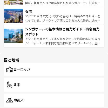
醸し出している。また、バラエティの豊かさとおいしさで
国だ。首都バンコクは高層ビルが立ち並ぶ一方、伝統的な
世界中の食通を魅了してやまないベトナム料理も魅力のひ
寺院や市場がいたるところに点在し、古きよき文化と現代
香港
とつ。フォーやバインミー、ベトナムコーヒーなどは、ぜ
の活気が交差している。北部ではチェンマイなどの山岳地
ひ現地で味わいたい。どの地域を訪れてもあたたかい人々
帯で自然と触れ合い、南部ではプーケットやクラビの美し
アジアと西洋の文化が交わる香港は、特有のエネルギーを
が旅行者を迎えてくれるので、きっと忘れられない旅にな
いビーチでリゾート気分を楽しむことができる。タイ料理
もっている。ヴィクトリア湾に広がる壮大な景色、近未来
るはずだ。 なお、新着のベトナム情報は
コンテンツ一覧
を
は世界的に有名で、屋台から高級レストランまで味覚を刺
的なアートスポット、そして歴史と現代が融合した町並
参照してほしい。
シンガポールの基本情報と観光ガイド・有名観光
激する。気候は一年中温暖で、どの季節にも異なる楽しみ
み、どこを訪れても感動するはず。観光スポットが密集し
が待っている。親しみやすいタイの人々、仏教を中心とし
ており、効率よく見どころを回れるのも魅力。息をのむよ
スポット
た文化、そして多様な観光資源が、訪れる旅人を魅了し続
うな絶景から文化的な体験まで、香港を存分に楽しみ尽く
アジアの交差点として多文化が融合した独自の魅力を放つ
ける。 なお、新着のタイ情報は
コンテンツ一覧
を参照して
そう。 なお、新着の香港情報は
コンテンツ一覧
を参照して
シンガポール。未来的な建築物が並ぶマリーナベイ、歴史
ほしい。
ほしい。
と伝統を感じられるエスニックタウン、多数の緑豊かな公
園や自然保護区など、自然が調和した近代的な景観と文化
の多様性あふれるカラフルな町は、どこを歩いても新しい
国と地域
発見がある。さらに、治安のよさや充実した公共交通機関
も、旅行者にとっては魅力的なポイント。グルメも豊富
で、ホーカーズは地元の風情を楽しめる外せないスポット
ヨーロッパ
だ。訪れる人を飽きさせないシンガポールで、多様な魅力
を体感しよう。 なお、新着のシンガポール情報は
コンテン
ツ一覧
を参照してほしい。
北米
中南米