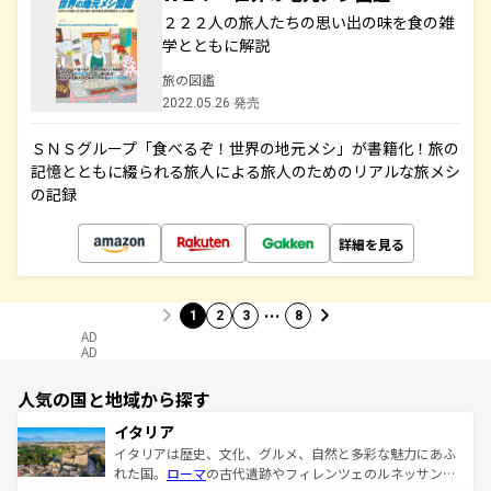
２２２人の旅人たちの思い出の味を食の雑
学とともに解説
旅の図鑑
2022.05.26 発売
ＳＮＳグループ「食べるぞ！世界の地元メシ」が書籍化！旅の
記憶とともに綴られる旅人による旅人のためのリアルな旅メシ
の記録
詳細を見る
…
1
2
3
8
AD
AD
人気の国と地域から探す
イタリア
イタリアは歴史、文化、グルメ、自然と多彩な魅力にあふ
れた国。
ローマ
の古代遺跡やフィレンツェのルネッサンス