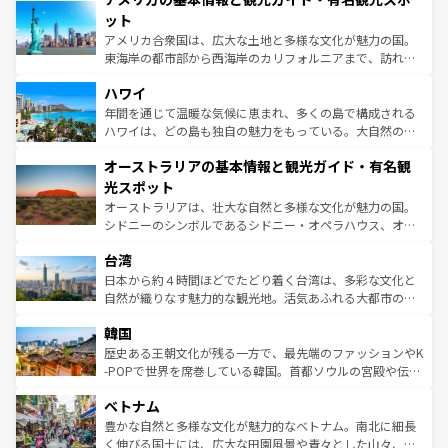
博物館もあり、アルプス観光だけでなく町歩きも満喫する
ット
ことができる。国民の所得が高いため物価も高いが、旅行
アメリカ合衆国は、広大な土地と多様な文化が魅力の国。
者向けの交通パス提供のサービスもあり、うまく活用すれ
東海岸の都市部から西海岸のカリフォルニアまで、訪れる
ば市内交通費無料で観光を楽しむこともできる。 なお、新
場所ごとに異なる風景と体験が待っている。ニューヨーク
着のスイス情報は
コンテンツ一覧
を参照してほしい。
ハワイ
のような巨大都市は、観光、ショッピング、エンターテイ
ンメントが詰まった刺激的なスポットだ。一方、アメリカ
年間を通じて温暖な気候に恵まれ、多くの島で構成される
西部には大自然が広がり、グランドキャニオンやイエロー
ハワイは、どの島も独自の魅力をもっている。大自然の神
ストーン国立公園といった絶景が堪能できる。さらに、南
秘を感じたいなら、火山が生み出した壮大な景観を誇るハ
オーストラリアの基本情報と観光ガイド・有名観
部のニューオーリンズでは、音楽と美食が融合した独特の
ワイ島は見逃せない。また、定番の観光地といえばオアフ
文化が魅力。旅行者はアメリカの各地域で異なる魅力を楽
島だが、静かな自然を求めるならマウイ島やカウアイ島が
光スポット
しみながら、その多様性と豊かな歴史を感じることができ
おすすめ。エメラルドグリーンに輝く海をはじめ、豊かな
オーストラリアは、壮大な自然と多様な文化が魅力の国。
るだろう。車でのロードトリップや列車の旅も、アメリカ
文化や歴史が息づいている。「アロハスピリット」と呼ば
シドニーのシンボルであるシドニー・オペラハウス、オー
ならではの贅沢な旅のスタイルだ。 なお、新着のアメリカ
れるおもてなしの心で訪れる人々を迎えてくれるハワイの
ストラリア東海岸北部に広がる大サンゴ礁地帯グレートバ
情報は
コンテンツ一覧
を参照してほしい。
人々、おいしいローカルフードやハワイアンミュージッ
台湾
リアリーフや大陸中央部にそびえるウルル（エアーズロッ
ク、伝統的なフラダンスなど、すべてがハワイの魅力を彩
ク）、タスマニアの美しい原生林やケアンズの熱帯雨林な
日本から約４時間ほどでたどり着く台湾は、多彩な文化と
っている。訪れるたびに新しい発見と感動が待っているハ
ど、見どころがたくさん。また、カフェやワイン、オージ
自然が織りなす魅力的な観光地。活気あふれる大都市の台
ワイを、存分に味わってほしい。 なお、新着のハワイ情報
ービーフなどの食文化も豊かで、美味しいものであふれて
北やノスタルジックな町並みが人気な九份（ジォウフェ
は
コンテンツ一覧
を参照してほしい。
韓国
いる。アクティビティも充実しており、サーフィンやダイ
ン）、静ひつな山岳地帯である台湾東部など、都市の喧騒
ビング、ハイキングなど、アウトドア好きにはたまらな
と山間の静けさが共存しており、訪れる人に新しい発見と
歴史ある王朝文化が残る一方で、最先端のファッションやK
い。オーストラリアの多彩な魅力を存分に味わいつくそ
驚きをもたらしてくれる。また、奥深い台湾の食文化も魅
-POPで世界を席巻している韓国。首都ソウルの宮殿や伝統
う。 なお、新着のオーストラリア情報は
コンテンツ一覧
を
力で、夜市などの屋台グルメから高級料理、ヘルシーで美
家屋が並ぶエリアでは韓国の歴史と文化に浸ることがで
参照してほしい。
ベトナム
容にもいいと評判のスイーツなど、バラエティ豊かな料理
き、地方に足を延ばせば四季折々の自然美を楽しむことが
が味わえる。 なお、新着の台湾情報は
コンテンツ一覧
を参
できる。そして、キムチや焼肉、絶品のストリートフード
豊かな自然と多様な文化が魅力的なベトナム。南北に細長
照してほしい。
まで、さまざまな韓国料理が待っている。夜には、韓国な
く伸びる国土には、広大な田園風景や青々とした山々、世