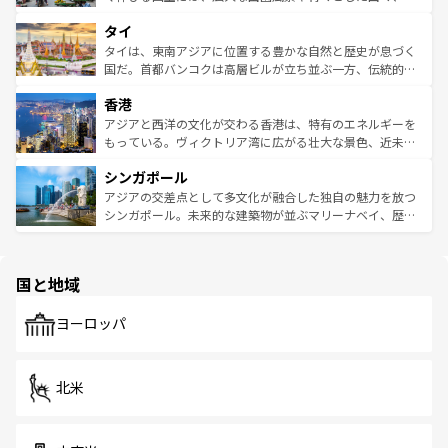
らではのナイトライフも堪能できる。あたたかいホスピタ
界遺産に登録された壮大な自然景観が点在し、都市部では
タイ
リティに包まれながら、韓国の多彩な魅力を心ゆくまで味
急速な発展と共に伝統が息づく。ハノイの古い町並みやホ
わってみてほしい。 なお、新着の韓国情報は
コンテンツ一
ーチミン市のフランス統治時代の建物も、独特の雰囲気を
タイは、東南アジアに位置する豊かな自然と歴史が息づく
覧
を参照してほしい。
醸し出している。また、バラエティの豊かさとおいしさで
国だ。首都バンコクは高層ビルが立ち並ぶ一方、伝統的な
世界中の食通を魅了してやまないベトナム料理も魅力のひ
寺院や市場がいたるところに点在し、古きよき文化と現代
香港
とつ。フォーやバインミー、ベトナムコーヒーなどは、ぜ
の活気が交差している。北部ではチェンマイなどの山岳地
ひ現地で味わいたい。どの地域を訪れてもあたたかい人々
帯で自然と触れ合い、南部ではプーケットやクラビの美し
アジアと西洋の文化が交わる香港は、特有のエネルギーを
が旅行者を迎えてくれるので、きっと忘れられない旅にな
いビーチでリゾート気分を楽しむことができる。タイ料理
もっている。ヴィクトリア湾に広がる壮大な景色、近未来
るはずだ。 なお、新着のベトナム情報は
コンテンツ一覧
を
は世界的に有名で、屋台から高級レストランまで味覚を刺
的なアートスポット、そして歴史と現代が融合した町並
参照してほしい。
シンガポール
激する。気候は一年中温暖で、どの季節にも異なる楽しみ
み、どこを訪れても感動するはず。観光スポットが密集し
が待っている。親しみやすいタイの人々、仏教を中心とし
ており、効率よく見どころを回れるのも魅力。息をのむよ
アジアの交差点として多文化が融合した独自の魅力を放つ
た文化、そして多様な観光資源が、訪れる旅人を魅了し続
うな絶景から文化的な体験まで、香港を存分に楽しみ尽く
シンガポール。未来的な建築物が並ぶマリーナベイ、歴史
ける。 なお、新着のタイ情報は
コンテンツ一覧
を参照して
そう。 なお、新着の香港情報は
コンテンツ一覧
を参照して
と伝統を感じられるエスニックタウン、多数の緑豊かな公
ほしい。
ほしい。
園や自然保護区など、自然が調和した近代的な景観と文化
の多様性あふれるカラフルな町は、どこを歩いても新しい
国と地域
発見がある。さらに、治安のよさや充実した公共交通機関
も、旅行者にとっては魅力的なポイント。グルメも豊富
で、ホーカーズは地元の風情を楽しめる外せないスポット
ヨーロッパ
だ。訪れる人を飽きさせないシンガポールで、多様な魅力
を体感しよう。 なお、新着のシンガポール情報は
コンテン
ツ一覧
を参照してほしい。
北米