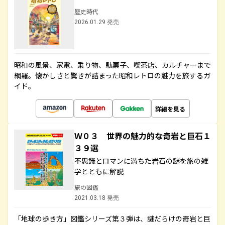
歴史時代
2026.01.29 発売
昭和の風景、家電、乗り物、駄菓子、喫茶店、カルチャーまで
網羅。懐かしさと驚きが詰まった昭和レトロの魅力を旅するガ
イド。
詳細を見る
Ｗ０３ 世界の魅力的な奇岩と巨石１
３９選
不思議とロマンに満ちた岩石の謎を旅の雑
学とともに解説
旅の図鑑
2021.03.18 発売
「地球の歩き方」図鑑シリーズ第３弾は、謎だらけの奇岩と巨