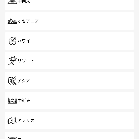
中南米
オセアニア
ハワイ
リゾート
アジア
中近東
アフリカ