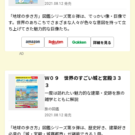
2021.08.12 発売
「地球の歩き方」図鑑シリーズ第８弾は、でっかい像・巨像で
す。世界のあちこちでさまざまな人々が色々な意図を持って立
ち上げてきた魅力的な巨像たち。
詳細を見る
AD
Ｗ０９ 世界のすごい城と宮殿３３
３
一度は訪れたい魅力的な建築・史跡を旅の
雑学とともに解説
旅の図鑑
2021.08.12 発売
「地球の歩き方」図鑑シリーズ第９弾は、歴史好き、建築好き
必見の「城・宮殿・城塞都市」が堪能できる１冊。