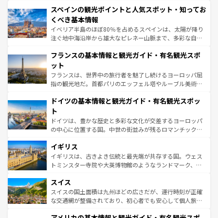
美術、ヴェネツィアの運河など、歴史あるスポットはもち
スペインの観光ポイントと人気スポット・知ってお
ろん、トスカーナの美しい田園風景やアマルフィ海岸の絶
景など、自然景観も見逃せない。観光の合間には、本場の
くべき基本情報
ピザやパスタなど、絶品のイタリア料理を堪能することも
イベリア半島のほぼ80％を占めるスペインは、太陽が降り
できる。朝目覚めてから夜眠るまで、すべての瞬間を楽し
注ぐ地中海沿岸から雄大なピレネー山脈まで、多彩な自然
ませてくれるイタリアで、忘れられない旅をしてみよう！
と文化が詰まったヨーロッパ屈指の旅行先だ。多様な地域
なお、新着のイタリア情報は
コンテンツ一覧
を参照してほ
フランスの基本情報と観光ガイド・有名観光スポ
文化が根付くこの国では、情熱的なフラメンコ、熱気あふ
しい。
れる闘牛、そして美味しいタパスが生活の一部となってい
ット
る。首都マドリードの洗練された雰囲気や、バルセロナの
フランスは、世界中の旅行者を魅了し続けるヨーロッパ屈
アートに溢れた街角から、地方では古代ローマ遺跡や中世
指の観光地だ。首都パリのエッフェル塔やルーブル美術館
の城塞都市、穏やかなビーチリゾートまで多彩な表情を見
といった象徴的なスポットから、田舎町の古風な美しさま
せる。地方によって風土や気候が異なるスペインはその個
ドイツの基本情報と観光ガイド・有名観光スポッ
で、幅広い魅力が詰まっている。華麗な宮殿、歴史的な大
性で訪れる人を魅了する。 なお、新着のスペイン情報は
コ
聖堂、美しいビーチ、そして豊かな自然が、訪れる者を心
ト
ンテンツ一覧
を参照してほしい。
から魅了する。また、フランスは美食の国としても知ら
ドイツは、豊かな歴史と多彩な文化が交差するヨーロッパ
れ、フランス料理はユネスコ無形文化遺産にも登録されて
の中心に位置する国。中世の街並みが残るロマンチック街
いる。シャンパンの発祥地であるランス、プロヴァンスの
道から、未来を先取りするようなモダンな都市まで多様な
香り高いラベンダー畑など、多彩な楽しみ方が可能だ。さ
イギリス
顔を持つこの国は、どこを歩いても飽きることがない。ベ
らに、パリ以外の地域にも魅力が溢れており、どの街角に
ルリンの文化的活気、バイエルン州のアルプスの絶景、そ
イギリスは、古きよき伝統と最先端が共存する国。ウェス
も豊かな歴史と文化が息づいている。パリ以外の個性あふ
してライン川沿いのワイン畑といった風景は必見。ビール
トミンスター寺院や大英博物館のようなランドマーク、歴
れる地方に足を運ぶとそれぞれで全く異なる文化を体験で
とソーセージを味わいながら地元の人と過ごす楽しい時間
史ある大学都市、美しい丘陵地帯や牧歌的な風景など、エ
きるだろう。 なお、新着のフランス情報は
コンテンツ一覧
スイス
は、お酒好きな人にはぜひ体験してほしい。 なお、新着の
リアごとに異なる魅力がある。また、優雅なアフタヌーン
を参照してほしい。
ドイツ情報は
コンテンツ一覧
を参照してほしい。
ティー、ビール好きにはたまらない英国パブ、サッカー観
スイスの国土面積は九州ほどの広さだが、運行時刻が正確
戦など、本場だからこそできる体験も豊富。イギリスを旅
な交通網が整備されており、初心者でも安心して個人旅行
して楽しみつくそう。 なお、新着のイギリス情報は
コンテ
を楽しめる。日本同様に時刻表どおりの旅が可能だ。中世
アメリカの基本情報と観光ガイド・有名観光スポ
ンツ一覧
を参照してほしい。
の建物がそのまま残る町や、スイスならではのユニークな