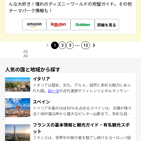
んな大好き！憧れのディズニーワールドの完璧ガイド。その他
テーマパーク情報も！
詳細を見る
…
1
2
3
12
AD
AD
人気の国と地域から探す
イタリア
イタリアは歴史、文化、グルメ、自然と多彩な魅力にあふ
れた国。
ローマ
の古代遺跡やフィレンツェのルネッサンス
美術、ヴェネツィアの運河など、歴史あるスポットはもち
スペイン
ろん、トスカーナの美しい田園風景やアマルフィ海岸の絶
景など、自然景観も見逃せない。観光の合間には、本場の
イベリア半島のほぼ80％を占めるスペインは、太陽が降り
ピザやパスタなど、絶品のイタリア料理を堪能することも
注ぐ地中海沿岸から雄大なピレネー山脈まで、多彩な自然
できる。朝目覚めてから夜眠るまで、すべての瞬間を楽し
と文化が詰まったヨーロッパ屈指の旅行先だ。多様な地域
フランスの基本情報と観光ガイド・有名観光スポ
ませてくれるイタリアで、忘れられない旅をしてみよう！
文化が根付くこの国では、情熱的なフラメンコ、熱気あふ
なお、新着のイタリア情報は
コンテンツ一覧
を参照してほ
れる闘牛、そして美味しいタパスが生活の一部となってい
ット
しい。
る。首都マドリードの洗練された雰囲気や、バルセロナの
フランスは、世界中の旅行者を魅了し続けるヨーロッパ屈