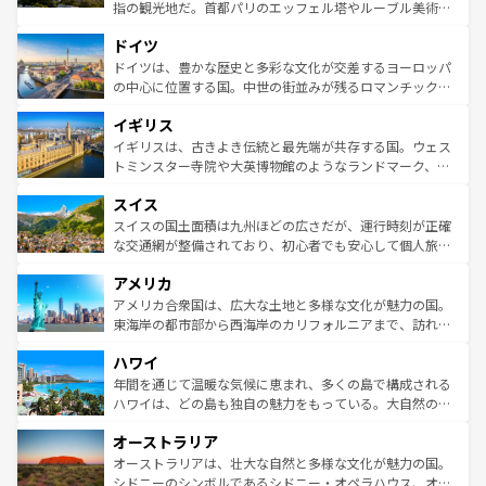
アートに溢れた街角から、地方では古代ローマ遺跡や中世
指の観光地だ。首都パリのエッフェル塔やルーブル美術館
の城塞都市、穏やかなビーチリゾートまで多彩な表情を見
といった象徴的なスポットから、田舎町の古風な美しさま
せる。地方によって風土や気候が異なるスペインはその個
ドイツ
で、幅広い魅力が詰まっている。華麗な宮殿、歴史的な大
性で訪れる人を魅了する。 なお、新着のスペイン情報は
コ
聖堂、美しいビーチ、そして豊かな自然が、訪れる者を心
ドイツは、豊かな歴史と多彩な文化が交差するヨーロッパ
ンテンツ一覧
を参照してほしい。
から魅了する。また、フランスは美食の国としても知ら
の中心に位置する国。中世の街並みが残るロマンチック街
れ、フランス料理はユネスコ無形文化遺産にも登録されて
道から、未来を先取りするようなモダンな都市まで多様な
イギリス
いる。シャンパンの発祥地であるランス、プロヴァンスの
顔を持つこの国は、どこを歩いても飽きることがない。ベ
香り高いラベンダー畑など、多彩な楽しみ方が可能だ。さ
ルリンの文化的活気、バイエルン州のアルプスの絶景、そ
イギリスは、古きよき伝統と最先端が共存する国。ウェス
らに、パリ以外の地域にも魅力が溢れており、どの街角に
してライン川沿いのワイン畑といった風景は必見。ビール
トミンスター寺院や大英博物館のようなランドマーク、歴
も豊かな歴史と文化が息づいている。パリ以外の個性あふ
とソーセージを味わいながら地元の人と過ごす楽しい時間
史ある大学都市、美しい丘陵地帯や牧歌的な風景など、エ
れる地方に足を運ぶとそれぞれで全く異なる文化を体験で
スイス
は、お酒好きな人にはぜひ体験してほしい。 なお、新着の
リアごとに異なる魅力がある。また、優雅なアフタヌーン
きるだろう。 なお、新着のフランス情報は
コンテンツ一覧
ドイツ情報は
コンテンツ一覧
を参照してほしい。
ティー、ビール好きにはたまらない英国パブ、サッカー観
スイスの国土面積は九州ほどの広さだが、運行時刻が正確
を参照してほしい。
戦など、本場だからこそできる体験も豊富。イギリスを旅
な交通網が整備されており、初心者でも安心して個人旅行
して楽しみつくそう。 なお、新着のイギリス情報は
コンテ
を楽しめる。日本同様に時刻表どおりの旅が可能だ。中世
アメリカ
ンツ一覧
を参照してほしい。
の建物がそのまま残る町や、スイスならではのユニークな
博物館もあり、アルプス観光だけでなく町歩きも満喫する
アメリカ合衆国は、広大な土地と多様な文化が魅力の国。
ことができる。国民の所得が高いため物価も高いが、旅行
東海岸の都市部から西海岸のカリフォルニアまで、訪れる
者向けの交通パス提供のサービスもあり、うまく活用すれ
場所ごとに異なる風景と体験が待っている。ニューヨーク
ハワイ
ば市内交通費無料で観光を楽しむこともできる。 なお、新
のような巨大都市は、観光、ショッピング、エンターテイ
着のスイス情報は
コンテンツ一覧
を参照してほしい。
ンメントが詰まった刺激的なスポットだ。一方、アメリカ
年間を通じて温暖な気候に恵まれ、多くの島で構成される
西部には大自然が広がり、グランドキャニオンやイエロー
ハワイは、どの島も独自の魅力をもっている。大自然の神
ストーン国立公園といった絶景が堪能できる。さらに、南
秘を感じたいなら、火山が生み出した壮大な景観を誇るハ
オーストラリア
部のニューオーリンズでは、音楽と美食が融合した独特の
ワイ島は見逃せない。また、定番の観光地といえばオアフ
文化が魅力。旅行者はアメリカの各地域で異なる魅力を楽
島だが、静かな自然を求めるならマウイ島やカウアイ島が
オーストラリアは、壮大な自然と多様な文化が魅力の国。
しみながら、その多様性と豊かな歴史を感じることができ
おすすめ。エメラルドグリーンに輝く海をはじめ、豊かな
シドニーのシンボルであるシドニー・オペラハウス、オー