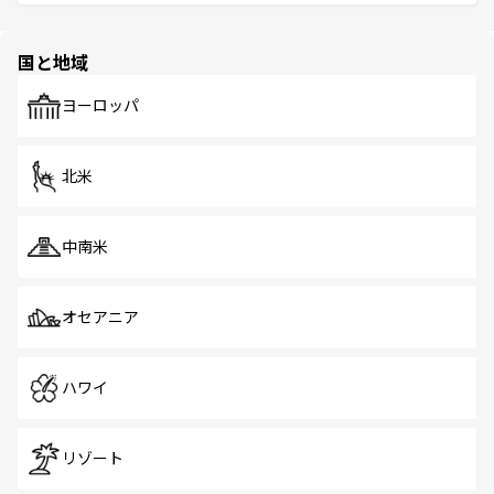
ける。 なお、新着のタイ情報は
コンテンツ一覧
を参照して
そう。 なお、新着の香港情報は
コンテンツ一覧
を参照して
と伝統を感じられるエスニックタウン、多数の緑豊かな公
ほしい。
ほしい。
園や自然保護区など、自然が調和した近代的な景観と文化
の多様性あふれるカラフルな町は、どこを歩いても新しい
国と地域
発見がある。さらに、治安のよさや充実した公共交通機関
も、旅行者にとっては魅力的なポイント。グルメも豊富
で、ホーカーズは地元の風情を楽しめる外せないスポット
ヨーロッパ
だ。訪れる人を飽きさせないシンガポールで、多様な魅力
を体感しよう。 なお、新着のシンガポール情報は
コンテン
ツ一覧
を参照してほしい。
北米
中南米
オセアニア
ハワイ
リゾート