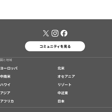
コミュニティを見る
国と地域
ヨーロッパ
北米
中南米
オセアニア
ハワイ
リゾート
アジア
中近東
アフリカ
日本