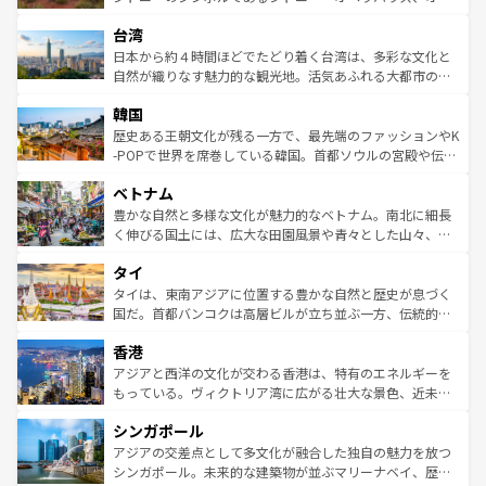
るだろう。車でのロードトリップや列車の旅も、アメリカ
文化や歴史が息づいている。「アロハスピリット」と呼ば
ストラリア東海岸北部に広がる大サンゴ礁地帯グレートバ
ならではの贅沢な旅のスタイルだ。 なお、新着のアメリカ
台湾
れるおもてなしの心で訪れる人々を迎えてくれるハワイの
リアリーフや大陸中央部にそびえるウルル（エアーズロッ
情報は
コンテンツ一覧
を参照してほしい。
人々、おいしいローカルフードやハワイアンミュージッ
ク）、タスマニアの美しい原生林やケアンズの熱帯雨林な
日本から約４時間ほどでたどり着く台湾は、多彩な文化と
ク、伝統的なフラダンスなど、すべてがハワイの魅力を彩
ど、見どころがたくさん。また、カフェやワイン、オージ
自然が織りなす魅力的な観光地。活気あふれる大都市の台
っている。訪れるたびに新しい発見と感動が待っているハ
ービーフなどの食文化も豊かで、美味しいものであふれて
北やノスタルジックな町並みが人気な九份（ジォウフェ
ワイを、存分に味わってほしい。 なお、新着のハワイ情報
韓国
いる。アクティビティも充実しており、サーフィンやダイ
ン）、静ひつな山岳地帯である台湾東部など、都市の喧騒
は
コンテンツ一覧
を参照してほしい。
ビング、ハイキングなど、アウトドア好きにはたまらな
と山間の静けさが共存しており、訪れる人に新しい発見と
歴史ある王朝文化が残る一方で、最先端のファッションやK
い。オーストラリアの多彩な魅力を存分に味わいつくそ
驚きをもたらしてくれる。また、奥深い台湾の食文化も魅
-POPで世界を席巻している韓国。首都ソウルの宮殿や伝統
う。 なお、新着のオーストラリア情報は
コンテンツ一覧
を
力で、夜市などの屋台グルメから高級料理、ヘルシーで美
家屋が並ぶエリアでは韓国の歴史と文化に浸ることがで
参照してほしい。
ベトナム
容にもいいと評判のスイーツなど、バラエティ豊かな料理
き、地方に足を延ばせば四季折々の自然美を楽しむことが
が味わえる。 なお、新着の台湾情報は
コンテンツ一覧
を参
できる。そして、キムチや焼肉、絶品のストリートフード
豊かな自然と多様な文化が魅力的なベトナム。南北に細長
照してほしい。
まで、さまざまな韓国料理が待っている。夜には、韓国な
く伸びる国土には、広大な田園風景や青々とした山々、世
らではのナイトライフも堪能できる。あたたかいホスピタ
界遺産に登録された壮大な自然景観が点在し、都市部では
タイ
リティに包まれながら、韓国の多彩な魅力を心ゆくまで味
急速な発展と共に伝統が息づく。ハノイの古い町並みやホ
わってみてほしい。 なお、新着の韓国情報は
コンテンツ一
ーチミン市のフランス統治時代の建物も、独特の雰囲気を
タイは、東南アジアに位置する豊かな自然と歴史が息づく
覧
を参照してほしい。
醸し出している。また、バラエティの豊かさとおいしさで
国だ。首都バンコクは高層ビルが立ち並ぶ一方、伝統的な
世界中の食通を魅了してやまないベトナム料理も魅力のひ
寺院や市場がいたるところに点在し、古きよき文化と現代
香港
とつ。フォーやバインミー、ベトナムコーヒーなどは、ぜ
の活気が交差している。北部ではチェンマイなどの山岳地
ひ現地で味わいたい。どの地域を訪れてもあたたかい人々
帯で自然と触れ合い、南部ではプーケットやクラビの美し
アジアと西洋の文化が交わる香港は、特有のエネルギーを
が旅行者を迎えてくれるので、きっと忘れられない旅にな
いビーチでリゾート気分を楽しむことができる。タイ料理
もっている。ヴィクトリア湾に広がる壮大な景色、近未来
るはずだ。 なお、新着のベトナム情報は
コンテンツ一覧
を
は世界的に有名で、屋台から高級レストランまで味覚を刺
的なアートスポット、そして歴史と現代が融合した町並
参照してほしい。
シンガポール
激する。気候は一年中温暖で、どの季節にも異なる楽しみ
み、どこを訪れても感動するはず。観光スポットが密集し
が待っている。親しみやすいタイの人々、仏教を中心とし
ており、効率よく見どころを回れるのも魅力。息をのむよ
アジアの交差点として多文化が融合した独自の魅力を放つ
た文化、そして多様な観光資源が、訪れる旅人を魅了し続
うな絶景から文化的な体験まで、香港を存分に楽しみ尽く
シンガポール。未来的な建築物が並ぶマリーナベイ、歴史