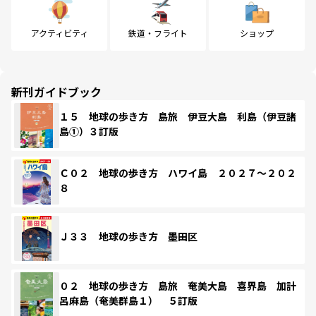
アクティビティ
鉄道・フライト
ショップ
新刊ガイドブック
１５ 地球の歩き方 島旅 伊豆大島 利島（伊豆諸
島①）３訂版
Ｃ０２ 地球の歩き方 ハワイ島 ２０２７～２０２
８
Ｊ３３ 地球の歩き方 墨田区
０２ 地球の歩き方 島旅 奄美大島 喜界島 加計
呂麻島（奄美群島１） ５訂版