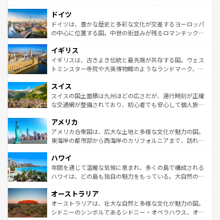
の城塞都市、穏やかなビーチリゾートまで多彩な表情を見
といった象徴的なスポットから、田舎町の古風な美しさま
せる。地方によって風土や気候が異なるスペインはその個
ドイツ
で、幅広い魅力が詰まっている。華麗な宮殿、歴史的な大
性で訪れる人を魅了する。 なお、新着のスペイン情報は
コ
聖堂、美しいビーチ、そして豊かな自然が、訪れる者を心
ドイツは、豊かな歴史と多彩な文化が交差するヨーロッパ
ンテンツ一覧
を参照してほしい。
から魅了する。また、フランスは美食の国としても知ら
の中心に位置する国。中世の街並みが残るロマンチック街
れ、フランス料理はユネスコ無形文化遺産にも登録されて
道から、未来を先取りするようなモダンな都市まで多様な
イギリス
いる。シャンパンの発祥地であるランス、プロヴァンスの
顔を持つこの国は、どこを歩いても飽きることがない。ベ
香り高いラベンダー畑など、多彩な楽しみ方が可能だ。さ
ルリンの文化的活気、バイエルン州のアルプスの絶景、そ
イギリスは、古きよき伝統と最先端が共存する国。ウェス
らに、パリ以外の地域にも魅力が溢れており、どの街角に
してライン川沿いのワイン畑といった風景は必見。ビール
トミンスター寺院や大英博物館のようなランドマーク、歴
も豊かな歴史と文化が息づいている。パリ以外の個性あふ
とソーセージを味わいながら地元の人と過ごす楽しい時間
史ある大学都市、美しい丘陵地帯や牧歌的な風景など、エ
れる地方に足を運ぶとそれぞれで全く異なる文化を体験で
スイス
は、お酒好きな人にはぜひ体験してほしい。 なお、新着の
リアごとに異なる魅力がある。また、優雅なアフタヌーン
きるだろう。 なお、新着のフランス情報は
コンテンツ一覧
ドイツ情報は
コンテンツ一覧
を参照してほしい。
ティー、ビール好きにはたまらない英国パブ、サッカー観
スイスの国土面積は九州ほどの広さだが、運行時刻が正確
を参照してほしい。
戦など、本場だからこそできる体験も豊富。イギリスを旅
な交通網が整備されており、初心者でも安心して個人旅行
して楽しみつくそう。 なお、新着のイギリス情報は
コンテ
を楽しめる。日本同様に時刻表どおりの旅が可能だ。中世
アメリカ
ンツ一覧
を参照してほしい。
の建物がそのまま残る町や、スイスならではのユニークな
博物館もあり、アルプス観光だけでなく町歩きも満喫する
アメリカ合衆国は、広大な土地と多様な文化が魅力の国。
ことができる。国民の所得が高いため物価も高いが、旅行
東海岸の都市部から西海岸のカリフォルニアまで、訪れる
者向けの交通パス提供のサービスもあり、うまく活用すれ
場所ごとに異なる風景と体験が待っている。ニューヨーク
ハワイ
ば市内交通費無料で観光を楽しむこともできる。 なお、新
のような巨大都市は、観光、ショッピング、エンターテイ
着のスイス情報は
コンテンツ一覧
を参照してほしい。
ンメントが詰まった刺激的なスポットだ。一方、アメリカ
年間を通じて温暖な気候に恵まれ、多くの島で構成される
西部には大自然が広がり、グランドキャニオンやイエロー
ハワイは、どの島も独自の魅力をもっている。大自然の神
ストーン国立公園といった絶景が堪能できる。さらに、南
秘を感じたいなら、火山が生み出した壮大な景観を誇るハ
オーストラリア
部のニューオーリンズでは、音楽と美食が融合した独特の
ワイ島は見逃せない。また、定番の観光地といえばオアフ
文化が魅力。旅行者はアメリカの各地域で異なる魅力を楽
島だが、静かな自然を求めるならマウイ島やカウアイ島が
オーストラリアは、壮大な自然と多様な文化が魅力の国。
しみながら、その多様性と豊かな歴史を感じることができ
おすすめ。エメラルドグリーンに輝く海をはじめ、豊かな
シドニーのシンボルであるシドニー・オペラハウス、オー
るだろう。車でのロードトリップや列車の旅も、アメリカ