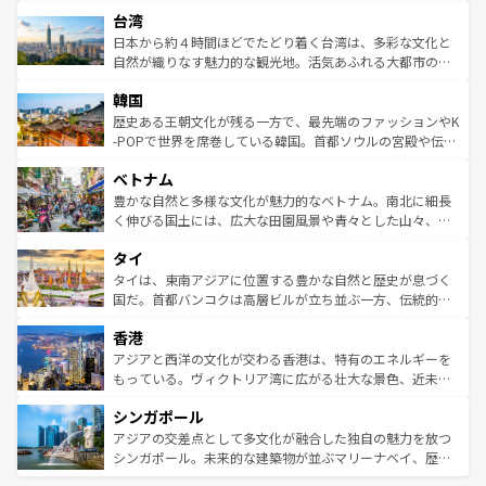
文化や歴史が息づいている。「アロハスピリット」と呼ば
ストラリア東海岸北部に広がる大サンゴ礁地帯グレートバ
ならではの贅沢な旅のスタイルだ。 なお、新着のアメリカ
台湾
れるおもてなしの心で訪れる人々を迎えてくれるハワイの
リアリーフや大陸中央部にそびえるウルル（エアーズロッ
情報は
コンテンツ一覧
を参照してほしい。
人々、おいしいローカルフードやハワイアンミュージッ
ク）、タスマニアの美しい原生林やケアンズの熱帯雨林な
日本から約４時間ほどでたどり着く台湾は、多彩な文化と
ク、伝統的なフラダンスなど、すべてがハワイの魅力を彩
ど、見どころがたくさん。また、カフェやワイン、オージ
自然が織りなす魅力的な観光地。活気あふれる大都市の台
っている。訪れるたびに新しい発見と感動が待っているハ
ービーフなどの食文化も豊かで、美味しいものであふれて
北やノスタルジックな町並みが人気な九份（ジォウフェ
ワイを、存分に味わってほしい。 なお、新着のハワイ情報
韓国
いる。アクティビティも充実しており、サーフィンやダイ
ン）、静ひつな山岳地帯である台湾東部など、都市の喧騒
は
コンテンツ一覧
を参照してほしい。
ビング、ハイキングなど、アウトドア好きにはたまらな
と山間の静けさが共存しており、訪れる人に新しい発見と
歴史ある王朝文化が残る一方で、最先端のファッションやK
い。オーストラリアの多彩な魅力を存分に味わいつくそ
驚きをもたらしてくれる。また、奥深い台湾の食文化も魅
-POPで世界を席巻している韓国。首都ソウルの宮殿や伝統
う。 なお、新着のオーストラリア情報は
コンテンツ一覧
を
力で、夜市などの屋台グルメから高級料理、ヘルシーで美
家屋が並ぶエリアでは韓国の歴史と文化に浸ることがで
参照してほしい。
ベトナム
容にもいいと評判のスイーツなど、バラエティ豊かな料理
き、地方に足を延ばせば四季折々の自然美を楽しむことが
が味わえる。 なお、新着の台湾情報は
コンテンツ一覧
を参
できる。そして、キムチや焼肉、絶品のストリートフード
豊かな自然と多様な文化が魅力的なベトナム。南北に細長
照してほしい。
まで、さまざまな韓国料理が待っている。夜には、韓国な
く伸びる国土には、広大な田園風景や青々とした山々、世
らではのナイトライフも堪能できる。あたたかいホスピタ
界遺産に登録された壮大な自然景観が点在し、都市部では
タイ
リティに包まれながら、韓国の多彩な魅力を心ゆくまで味
急速な発展と共に伝統が息づく。ハノイの古い町並みやホ
わってみてほしい。 なお、新着の韓国情報は
コンテンツ一
ーチミン市のフランス統治時代の建物も、独特の雰囲気を
タイは、東南アジアに位置する豊かな自然と歴史が息づく
覧
を参照してほしい。
醸し出している。また、バラエティの豊かさとおいしさで
国だ。首都バンコクは高層ビルが立ち並ぶ一方、伝統的な
世界中の食通を魅了してやまないベトナム料理も魅力のひ
寺院や市場がいたるところに点在し、古きよき文化と現代
香港
とつ。フォーやバインミー、ベトナムコーヒーなどは、ぜ
の活気が交差している。北部ではチェンマイなどの山岳地
ひ現地で味わいたい。どの地域を訪れてもあたたかい人々
帯で自然と触れ合い、南部ではプーケットやクラビの美し
アジアと西洋の文化が交わる香港は、特有のエネルギーを
が旅行者を迎えてくれるので、きっと忘れられない旅にな
いビーチでリゾート気分を楽しむことができる。タイ料理
もっている。ヴィクトリア湾に広がる壮大な景色、近未来
るはずだ。 なお、新着のベトナム情報は
コンテンツ一覧
を
は世界的に有名で、屋台から高級レストランまで味覚を刺
的なアートスポット、そして歴史と現代が融合した町並
参照してほしい。
シンガポール
激する。気候は一年中温暖で、どの季節にも異なる楽しみ
み、どこを訪れても感動するはず。観光スポットが密集し
が待っている。親しみやすいタイの人々、仏教を中心とし
ており、効率よく見どころを回れるのも魅力。息をのむよ
アジアの交差点として多文化が融合した独自の魅力を放つ
た文化、そして多様な観光資源が、訪れる旅人を魅了し続
うな絶景から文化的な体験まで、香港を存分に楽しみ尽く
シンガポール。未来的な建築物が並ぶマリーナベイ、歴史
ける。 なお、新着のタイ情報は
コンテンツ一覧
を参照して
そう。 なお、新着の香港情報は
コンテンツ一覧
を参照して
と伝統を感じられるエスニックタウン、多数の緑豊かな公