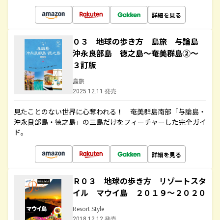
詳細を見る
０３ 地球の歩き方 島旅 与論島
沖永良部島 徳之島～奄美群島②～
３訂版
島旅
2025.12.11 発売
見たことのない世界に心奪われる！ 奄美群島南部「与論島・
沖永良部島・徳之島」の三島だけをフィーチャーした完全ガイ
ド。
詳細を見る
Ｒ０３ 地球の歩き方 リゾートスタ
イル マウイ島 ２０１９～２０２０
Resort Style
2018.12.12 発売