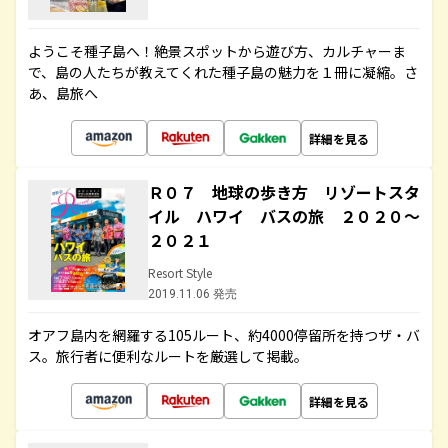
ようこそ種子島へ！絶景スポットから遊び方、カルチャーま
で、島の人たちが教えてくれた種子島の魅力を１冊に凝縮。さ
あ、島旅へ
詳細を見る
Ｒ０７ 地球の歩き方 リゾートスタ
イル ハワイ バスの旅 ２０２０～
２０２１
Resort Style
2019.11.06 発売
オアフ島内を網羅する105ルート、約4000停留所を持つザ・バ
ス。旅行者に便利なルートを厳選して掲載。
詳細を見る