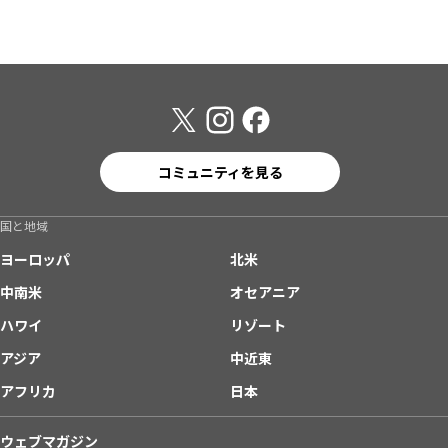
コミュニティを見る
国と地域
ヨーロッパ
北米
中南米
オセアニア
ハワイ
リゾート
アジア
中近東
アフリカ
日本
ウェブマガジン