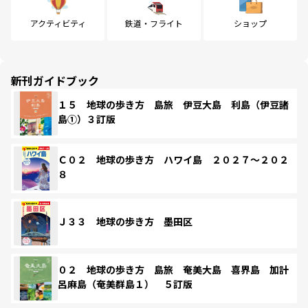
アクティビティ
鉄道・フライト
ショップ
新刊ガイドブック
１５ 地球の歩き方 島旅 伊豆大島 利島（伊豆諸
島①）３訂版
Ｃ０２ 地球の歩き方 ハワイ島 ２０２７～２０２
８
Ｊ３３ 地球の歩き方 墨田区
０２ 地球の歩き方 島旅 奄美大島 喜界島 加計
呂麻島（奄美群島１） ５訂版