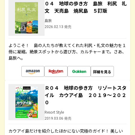
０４ 地球の歩き方 島旅 利尻 礼
文 天売島 焼尻島 ５訂版
島旅
2026.02.13 発売
ようこそ！ 島の人たちが教えてくれた利尻・礼文の魅力を１
冊に凝縮。絶景スポットから遊び方、カルチャーまで。さあ、
島旅へ。
詳細を見る
Ｒ０４ 地球の歩き方 リゾートスタ
イル カウアイ島 ２０１９～２０２
０
Resort Style
2019.03.06 発売
カウアイ島だけを紹介したほかにない究極のガイド！ 美しい