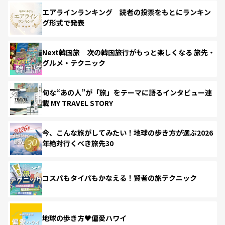
エアラインランキング 読者の投票をもとにランキン
グ形式で発表
Next韓国旅 次の韓国旅行がもっと楽しくなる 旅先・
グルメ・テクニック
旬な“あの人”が「旅」をテーマに語るインタビュー連
載 MY TRAVEL STORY
今、こんな旅がしてみたい！地球の歩き方が選ぶ2026
年絶対行くべき旅先30
コスパもタイパもかなえる！賢者の旅テクニック
地球の歩き方♥偏愛ハワイ