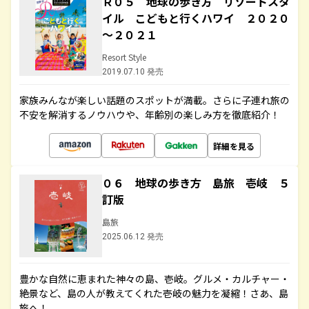
Ｒ０５ 地球の歩き方 リゾートスタ
イル こどもと行くハワイ ２０２０
～２０２１
Resort Style
2019.07.10 発売
家族みんなが楽しい話題のスポットが満載。さらに子連れ旅の
不安を解消するノウハウや、年齢別の楽しみ方を徹底紹介！
詳細を見る
０６ 地球の歩き方 島旅 壱岐 ５
訂版
島旅
2025.06.12 発売
豊かな自然に恵まれた神々の島、壱岐。グルメ・カルチャー・
絶景など、島の人が教えてくれた壱岐の魅力を凝縮！さあ、島
旅へ！