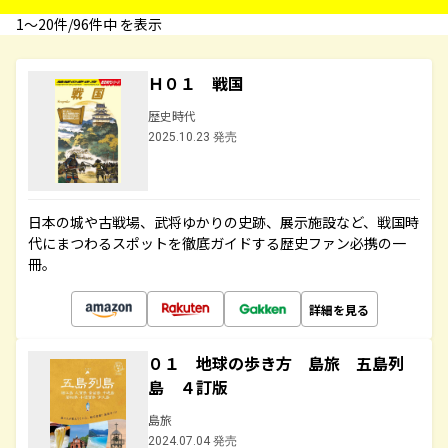
1〜20件/96件中 を表示
Ｈ０１ 戦国
歴史時代
2025.10.23 発売
日本の城や古戦場、武将ゆかりの史跡、展示施設など、戦国時
代にまつわるスポットを徹底ガイドする歴史ファン必携の一
冊。
詳細を見る
０１ 地球の歩き方 島旅 五島列
島 ４訂版
島旅
2024.07.04 発売