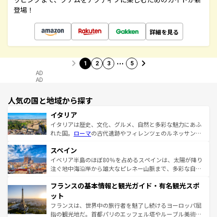
登場！
詳細を見る
…
1
2
3
5
AD
AD
人気の国と地域から探す
イタリア
イタリアは歴史、文化、グルメ、自然と多彩な魅力にあふ
れた国。
ローマ
の古代遺跡やフィレンツェのルネッサンス
美術、ヴェネツィアの運河など、歴史あるスポットはもち
スペイン
ろん、トスカーナの美しい田園風景やアマルフィ海岸の絶
景など、自然景観も見逃せない。観光の合間には、本場の
イベリア半島のほぼ80％を占めるスペインは、太陽が降り
ピザやパスタなど、絶品のイタリア料理を堪能することも
注ぐ地中海沿岸から雄大なピレネー山脈まで、多彩な自然
できる。朝目覚めてから夜眠るまで、すべての瞬間を楽し
と文化が詰まったヨーロッパ屈指の旅行先だ。多様な地域
フランスの基本情報と観光ガイド・有名観光スポ
ませてくれるイタリアで、忘れられない旅をしてみよう！
文化が根付くこの国では、情熱的なフラメンコ、熱気あふ
なお、新着のイタリア情報は
コンテンツ一覧
を参照してほ
れる闘牛、そして美味しいタパスが生活の一部となってい
ット
しい。
る。首都マドリードの洗練された雰囲気や、バルセロナの
フランスは、世界中の旅行者を魅了し続けるヨーロッパ屈
アートに溢れた街角から、地方では古代ローマ遺跡や中世
指の観光地だ。首都パリのエッフェル塔やルーブル美術館