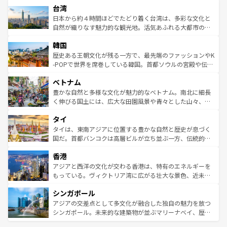
ならではの贅沢な旅のスタイルだ。 なお、新着のアメリカ
台湾
れるおもてなしの心で訪れる人々を迎えてくれるハワイの
リアリーフや大陸中央部にそびえるウルル（エアーズロッ
情報は
コンテンツ一覧
を参照してほしい。
人々、おいしいローカルフードやハワイアンミュージッ
ク）、タスマニアの美しい原生林やケアンズの熱帯雨林な
日本から約４時間ほどでたどり着く台湾は、多彩な文化と
ク、伝統的なフラダンスなど、すべてがハワイの魅力を彩
ど、見どころがたくさん。また、カフェやワイン、オージ
自然が織りなす魅力的な観光地。活気あふれる大都市の台
っている。訪れるたびに新しい発見と感動が待っているハ
ービーフなどの食文化も豊かで、美味しいものであふれて
北やノスタルジックな町並みが人気な九份（ジォウフェ
ワイを、存分に味わってほしい。 なお、新着のハワイ情報
韓国
いる。アクティビティも充実しており、サーフィンやダイ
ン）、静ひつな山岳地帯である台湾東部など、都市の喧騒
は
コンテンツ一覧
を参照してほしい。
ビング、ハイキングなど、アウトドア好きにはたまらな
と山間の静けさが共存しており、訪れる人に新しい発見と
歴史ある王朝文化が残る一方で、最先端のファッションやK
い。オーストラリアの多彩な魅力を存分に味わいつくそ
驚きをもたらしてくれる。また、奥深い台湾の食文化も魅
-POPで世界を席巻している韓国。首都ソウルの宮殿や伝統
う。 なお、新着のオーストラリア情報は
コンテンツ一覧
を
力で、夜市などの屋台グルメから高級料理、ヘルシーで美
家屋が並ぶエリアでは韓国の歴史と文化に浸ることがで
参照してほしい。
ベトナム
容にもいいと評判のスイーツなど、バラエティ豊かな料理
き、地方に足を延ばせば四季折々の自然美を楽しむことが
が味わえる。 なお、新着の台湾情報は
コンテンツ一覧
を参
できる。そして、キムチや焼肉、絶品のストリートフード
豊かな自然と多様な文化が魅力的なベトナム。南北に細長
照してほしい。
まで、さまざまな韓国料理が待っている。夜には、韓国な
く伸びる国土には、広大な田園風景や青々とした山々、世
らではのナイトライフも堪能できる。あたたかいホスピタ
界遺産に登録された壮大な自然景観が点在し、都市部では
タイ
リティに包まれながら、韓国の多彩な魅力を心ゆくまで味
急速な発展と共に伝統が息づく。ハノイの古い町並みやホ
わってみてほしい。 なお、新着の韓国情報は
コンテンツ一
ーチミン市のフランス統治時代の建物も、独特の雰囲気を
タイは、東南アジアに位置する豊かな自然と歴史が息づく
覧
を参照してほしい。
醸し出している。また、バラエティの豊かさとおいしさで
国だ。首都バンコクは高層ビルが立ち並ぶ一方、伝統的な
世界中の食通を魅了してやまないベトナム料理も魅力のひ
寺院や市場がいたるところに点在し、古きよき文化と現代
香港
とつ。フォーやバインミー、ベトナムコーヒーなどは、ぜ
の活気が交差している。北部ではチェンマイなどの山岳地
ひ現地で味わいたい。どの地域を訪れてもあたたかい人々
帯で自然と触れ合い、南部ではプーケットやクラビの美し
アジアと西洋の文化が交わる香港は、特有のエネルギーを
が旅行者を迎えてくれるので、きっと忘れられない旅にな
いビーチでリゾート気分を楽しむことができる。タイ料理
もっている。ヴィクトリア湾に広がる壮大な景色、近未来
るはずだ。 なお、新着のベトナム情報は
コンテンツ一覧
を
は世界的に有名で、屋台から高級レストランまで味覚を刺
的なアートスポット、そして歴史と現代が融合した町並
参照してほしい。
シンガポール
激する。気候は一年中温暖で、どの季節にも異なる楽しみ
み、どこを訪れても感動するはず。観光スポットが密集し
が待っている。親しみやすいタイの人々、仏教を中心とし
ており、効率よく見どころを回れるのも魅力。息をのむよ
アジアの交差点として多文化が融合した独自の魅力を放つ
た文化、そして多様な観光資源が、訪れる旅人を魅了し続
うな絶景から文化的な体験まで、香港を存分に楽しみ尽く
シンガポール。未来的な建築物が並ぶマリーナベイ、歴史
ける。 なお、新着のタイ情報は
コンテンツ一覧
を参照して
そう。 なお、新着の香港情報は
コンテンツ一覧
を参照して
と伝統を感じられるエスニックタウン、多数の緑豊かな公