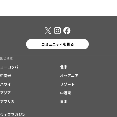
コミュニティを見る
国と地域
ヨーロッパ
北米
中南米
オセアニア
ハワイ
リゾート
アジア
中近東
アフリカ
日本
ウェブマガジン