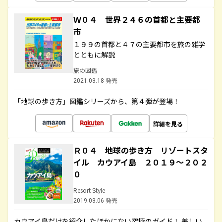
Ｗ０４ 世界２４６の首都と主要都
市
１９９の首都と４７の主要都市を旅の雑学
とともに解説
旅の図鑑
2021.03.18 発売
「地球の歩き方」図鑑シリーズから、第４弾が登場！
詳細を見る
Ｒ０４ 地球の歩き方 リゾートスタ
イル カウアイ島 ２０１９～２０２
０
Resort Style
2019.03.06 発売
カウアイ島だけを紹介したほかにない究極のガイド！ 美しい