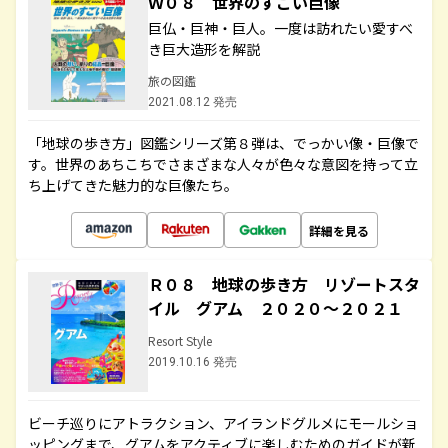
Ｗ０８ 世界のすごい巨像
巨仏・巨神・巨人。一度は訪れたい愛すべ
き巨大造形を解説
旅の図鑑
2021.08.12 発売
「地球の歩き方」図鑑シリーズ第８弾は、でっかい像・巨像で
す。世界のあちこちでさまざまな人々が色々な意図を持って立
ち上げてきた魅力的な巨像たち。
詳細を見る
Ｒ０８ 地球の歩き方 リゾートスタ
イル グアム ２０２０～２０２１
Resort Style
2019.10.16 発売
ビーチ巡りにアトラクション、アイランドグルメにモールショ
ッピングまで、グアムをアクティブに楽しむためのガイドが新