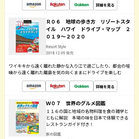
詳細を見る
Ｒ０６ 地球の歩き方 リゾートスタ
イル ハワイ ドライブ・マップ ２
０１９～２０２０
Resort Style
2018.12.05 発売
ワイキキから遠く離れた静かな入り江で過ごしたり、都会の喧
噪から遠く離れた離島を気の向くままにドライブを楽しむ
詳細を見る
Ｗ０７ 世界のグルメ図鑑
１１６の国と地域の名物料理を食の雑学と
ともに解説 本場の味を日本で体験できる
レストランガイド付き！
旅の図鑑