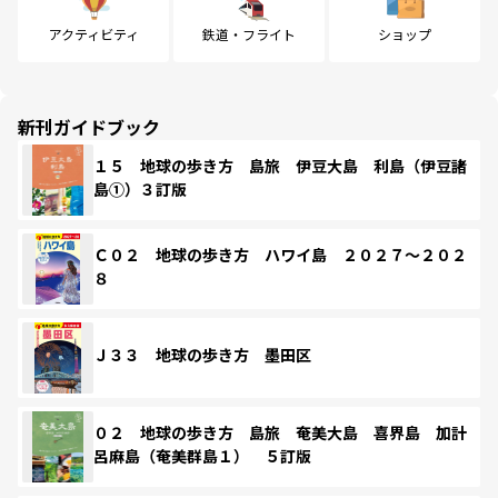
アクティビティ
鉄道・フライト
ショップ
新刊ガイドブック
１５ 地球の歩き方 島旅 伊豆大島 利島（伊豆諸
島①）３訂版
Ｃ０２ 地球の歩き方 ハワイ島 ２０２７～２０２
８
Ｊ３３ 地球の歩き方 墨田区
０２ 地球の歩き方 島旅 奄美大島 喜界島 加計
呂麻島（奄美群島１） ５訂版