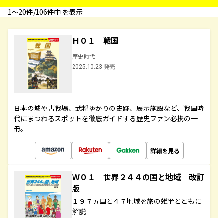
1〜20件/106件中 を表示
Ｈ０１ 戦国
歴史時代
2025.10.23 発売
日本の城や古戦場、武将ゆかりの史跡、展示施設など、戦国時
代にまつわるスポットを徹底ガイドする歴史ファン必携の一
冊。
詳細を見る
Ｗ０１ 世界２４４の国と地域 改訂
版
１９７ヵ国と４７地域を旅の雑学とともに
解説