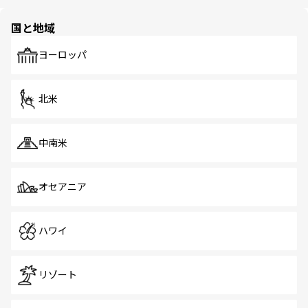
ほしい。
ほしい。
園や自然保護区など、自然が調和した近代的な景観と文化
の多様性あふれるカラフルな町は、どこを歩いても新しい
国と地域
発見がある。さらに、治安のよさや充実した公共交通機関
も、旅行者にとっては魅力的なポイント。グルメも豊富
で、ホーカーズは地元の風情を楽しめる外せないスポット
ヨーロッパ
だ。訪れる人を飽きさせないシンガポールで、多様な魅力
を体感しよう。 なお、新着のシンガポール情報は
コンテン
ツ一覧
を参照してほしい。
北米
中南米
オセアニア
ハワイ
リゾート