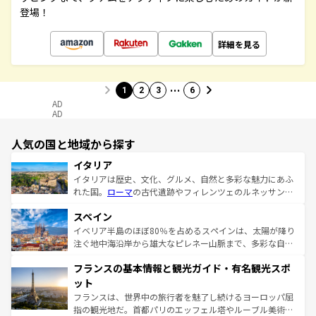
登場！
詳細を見る
…
1
2
3
6
AD
AD
人気の国と地域から探す
イタリア
イタリアは歴史、文化、グルメ、自然と多彩な魅力にあふ
れた国。
ローマ
の古代遺跡やフィレンツェのルネッサンス
美術、ヴェネツィアの運河など、歴史あるスポットはもち
スペイン
ろん、トスカーナの美しい田園風景やアマルフィ海岸の絶
景など、自然景観も見逃せない。観光の合間には、本場の
イベリア半島のほぼ80％を占めるスペインは、太陽が降り
ピザやパスタなど、絶品のイタリア料理を堪能することも
注ぐ地中海沿岸から雄大なピレネー山脈まで、多彩な自然
できる。朝目覚めてから夜眠るまで、すべての瞬間を楽し
と文化が詰まったヨーロッパ屈指の旅行先だ。多様な地域
フランスの基本情報と観光ガイド・有名観光スポ
ませてくれるイタリアで、忘れられない旅をしてみよう！
文化が根付くこの国では、情熱的なフラメンコ、熱気あふ
なお、新着のイタリア情報は
コンテンツ一覧
を参照してほ
れる闘牛、そして美味しいタパスが生活の一部となってい
ット
しい。
る。首都マドリードの洗練された雰囲気や、バルセロナの
フランスは、世界中の旅行者を魅了し続けるヨーロッパ屈
アートに溢れた街角から、地方では古代ローマ遺跡や中世
指の観光地だ。首都パリのエッフェル塔やルーブル美術館