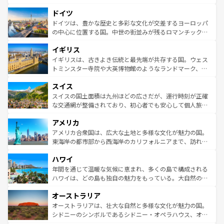
の城塞都市、穏やかなビーチリゾートまで多彩な表情を見
といった象徴的なスポットから、田舎町の古風な美しさま
せる。地方によって風土や気候が異なるスペインはその個
ドイツ
で、幅広い魅力が詰まっている。華麗な宮殿、歴史的な大
性で訪れる人を魅了する。 なお、新着のスペイン情報は
コ
聖堂、美しいビーチ、そして豊かな自然が、訪れる者を心
ドイツは、豊かな歴史と多彩な文化が交差するヨーロッパ
ンテンツ一覧
を参照してほしい。
から魅了する。また、フランスは美食の国としても知ら
の中心に位置する国。中世の街並みが残るロマンチック街
れ、フランス料理はユネスコ無形文化遺産にも登録されて
道から、未来を先取りするようなモダンな都市まで多様な
イギリス
いる。シャンパンの発祥地であるランス、プロヴァンスの
顔を持つこの国は、どこを歩いても飽きることがない。ベ
香り高いラベンダー畑など、多彩な楽しみ方が可能だ。さ
ルリンの文化的活気、バイエルン州のアルプスの絶景、そ
イギリスは、古きよき伝統と最先端が共存する国。ウェス
らに、パリ以外の地域にも魅力が溢れており、どの街角に
してライン川沿いのワイン畑といった風景は必見。ビール
トミンスター寺院や大英博物館のようなランドマーク、歴
も豊かな歴史と文化が息づいている。パリ以外の個性あふ
とソーセージを味わいながら地元の人と過ごす楽しい時間
史ある大学都市、美しい丘陵地帯や牧歌的な風景など、エ
れる地方に足を運ぶとそれぞれで全く異なる文化を体験で
スイス
は、お酒好きな人にはぜひ体験してほしい。 なお、新着の
リアごとに異なる魅力がある。また、優雅なアフタヌーン
きるだろう。 なお、新着のフランス情報は
コンテンツ一覧
ドイツ情報は
コンテンツ一覧
を参照してほしい。
ティー、ビール好きにはたまらない英国パブ、サッカー観
スイスの国土面積は九州ほどの広さだが、運行時刻が正確
を参照してほしい。
戦など、本場だからこそできる体験も豊富。イギリスを旅
な交通網が整備されており、初心者でも安心して個人旅行
して楽しみつくそう。 なお、新着のイギリス情報は
コンテ
を楽しめる。日本同様に時刻表どおりの旅が可能だ。中世
アメリカ
ンツ一覧
を参照してほしい。
の建物がそのまま残る町や、スイスならではのユニークな
博物館もあり、アルプス観光だけでなく町歩きも満喫する
アメリカ合衆国は、広大な土地と多様な文化が魅力の国。
ことができる。国民の所得が高いため物価も高いが、旅行
東海岸の都市部から西海岸のカリフォルニアまで、訪れる
者向けの交通パス提供のサービスもあり、うまく活用すれ
場所ごとに異なる風景と体験が待っている。ニューヨーク
ハワイ
ば市内交通費無料で観光を楽しむこともできる。 なお、新
のような巨大都市は、観光、ショッピング、エンターテイ
着のスイス情報は
コンテンツ一覧
を参照してほしい。
ンメントが詰まった刺激的なスポットだ。一方、アメリカ
年間を通じて温暖な気候に恵まれ、多くの島で構成される
西部には大自然が広がり、グランドキャニオンやイエロー
ハワイは、どの島も独自の魅力をもっている。大自然の神
ストーン国立公園といった絶景が堪能できる。さらに、南
秘を感じたいなら、火山が生み出した壮大な景観を誇るハ
オーストラリア
部のニューオーリンズでは、音楽と美食が融合した独特の
ワイ島は見逃せない。また、定番の観光地といえばオアフ
文化が魅力。旅行者はアメリカの各地域で異なる魅力を楽
島だが、静かな自然を求めるならマウイ島やカウアイ島が
オーストラリアは、壮大な自然と多様な文化が魅力の国。
しみながら、その多様性と豊かな歴史を感じることができ
おすすめ。エメラルドグリーンに輝く海をはじめ、豊かな
シドニーのシンボルであるシドニー・オペラハウス、オー
るだろう。車でのロードトリップや列車の旅も、アメリカ
文化や歴史が息づいている。「アロハスピリット」と呼ば
ストラリア東海岸北部に広がる大サンゴ礁地帯グレートバ