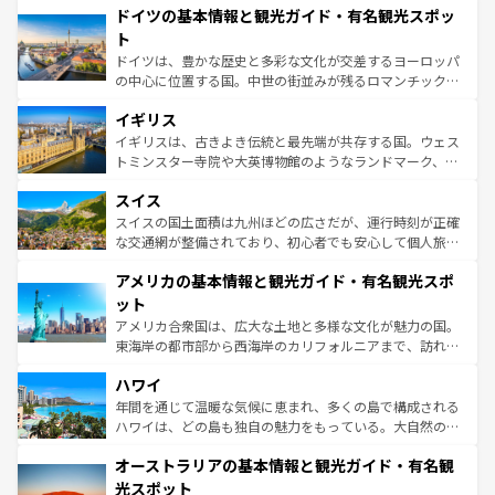
せる。地方によって風土や気候が異なるスペインはその個
ドイツの基本情報と観光ガイド・有名観光スポッ
で、幅広い魅力が詰まっている。華麗な宮殿、歴史的な大
性で訪れる人を魅了する。 なお、新着のスペイン情報は
コ
聖堂、美しいビーチ、そして豊かな自然が、訪れる者を心
ト
ンテンツ一覧
を参照してほしい。
から魅了する。また、フランスは美食の国としても知ら
ドイツは、豊かな歴史と多彩な文化が交差するヨーロッパ
れ、フランス料理はユネスコ無形文化遺産にも登録されて
の中心に位置する国。中世の街並みが残るロマンチック街
いる。シャンパンの発祥地であるランス、プロヴァンスの
道から、未来を先取りするようなモダンな都市まで多様な
香り高いラベンダー畑など、多彩な楽しみ方が可能だ。さ
イギリス
顔を持つこの国は、どこを歩いても飽きることがない。ベ
らに、パリ以外の地域にも魅力が溢れており、どの街角に
ルリンの文化的活気、バイエルン州のアルプスの絶景、そ
イギリスは、古きよき伝統と最先端が共存する国。ウェス
も豊かな歴史と文化が息づいている。パリ以外の個性あふ
してライン川沿いのワイン畑といった風景は必見。ビール
トミンスター寺院や大英博物館のようなランドマーク、歴
れる地方に足を運ぶとそれぞれで全く異なる文化を体験で
とソーセージを味わいながら地元の人と過ごす楽しい時間
史ある大学都市、美しい丘陵地帯や牧歌的な風景など、エ
きるだろう。 なお、新着のフランス情報は
コンテンツ一覧
スイス
は、お酒好きな人にはぜひ体験してほしい。 なお、新着の
リアごとに異なる魅力がある。また、優雅なアフタヌーン
を参照してほしい。
ドイツ情報は
コンテンツ一覧
を参照してほしい。
ティー、ビール好きにはたまらない英国パブ、サッカー観
スイスの国土面積は九州ほどの広さだが、運行時刻が正確
戦など、本場だからこそできる体験も豊富。イギリスを旅
な交通網が整備されており、初心者でも安心して個人旅行
して楽しみつくそう。 なお、新着のイギリス情報は
コンテ
を楽しめる。日本同様に時刻表どおりの旅が可能だ。中世
アメリカの基本情報と観光ガイド・有名観光スポ
ンツ一覧
を参照してほしい。
の建物がそのまま残る町や、スイスならではのユニークな
博物館もあり、アルプス観光だけでなく町歩きも満喫する
ット
ことができる。国民の所得が高いため物価も高いが、旅行
アメリカ合衆国は、広大な土地と多様な文化が魅力の国。
者向けの交通パス提供のサービスもあり、うまく活用すれ
東海岸の都市部から西海岸のカリフォルニアまで、訪れる
ば市内交通費無料で観光を楽しむこともできる。 なお、新
場所ごとに異なる風景と体験が待っている。ニューヨーク
着のスイス情報は
コンテンツ一覧
を参照してほしい。
ハワイ
のような巨大都市は、観光、ショッピング、エンターテイ
ンメントが詰まった刺激的なスポットだ。一方、アメリカ
年間を通じて温暖な気候に恵まれ、多くの島で構成される
西部には大自然が広がり、グランドキャニオンやイエロー
ハワイは、どの島も独自の魅力をもっている。大自然の神
ストーン国立公園といった絶景が堪能できる。さらに、南
秘を感じたいなら、火山が生み出した壮大な景観を誇るハ
オーストラリアの基本情報と観光ガイド・有名観
部のニューオーリンズでは、音楽と美食が融合した独特の
ワイ島は見逃せない。また、定番の観光地といえばオアフ
文化が魅力。旅行者はアメリカの各地域で異なる魅力を楽
島だが、静かな自然を求めるならマウイ島やカウアイ島が
光スポット