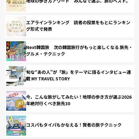
地球の歩き方アワード みんなで選ぶ、旅のベスト。
エアラインランキング 読者の投票をもとにランキン
グ形式で発表
Next韓国旅 次の韓国旅行がもっと楽しくなる 旅先・
グルメ・テクニック
旬な“あの人”が「旅」をテーマに語るインタビュー連
載 MY TRAVEL STORY
今、こんな旅がしてみたい！地球の歩き方が選ぶ2026
年絶対行くべき旅先30
コスパもタイパもかなえる！賢者の旅テクニック