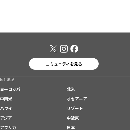
コミュニティを見る
国と地域
ヨーロッパ
北米
中南米
オセアニア
ハワイ
リゾート
アジア
中近東
アフリカ
日本