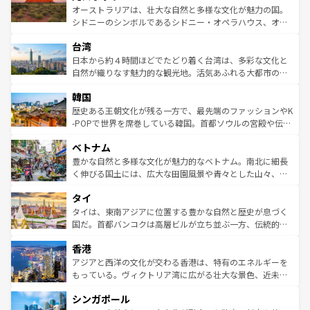
しみながら、その多様性と豊かな歴史を感じることができ
おすすめ。エメラルドグリーンに輝く海をはじめ、豊かな
オーストラリアは、壮大な自然と多様な文化が魅力の国。
るだろう。車でのロードトリップや列車の旅も、アメリカ
文化や歴史が息づいている。「アロハスピリット」と呼ば
シドニーのシンボルであるシドニー・オペラハウス、オー
ならではの贅沢な旅のスタイルだ。 なお、新着のアメリカ
れるおもてなしの心で訪れる人々を迎えてくれるハワイの
ストラリア東海岸北部に広がる大サンゴ礁地帯グレートバ
情報は
コンテンツ一覧
を参照してほしい。
人々、おいしいローカルフードやハワイアンミュージッ
台湾
リアリーフや大陸中央部にそびえるウルル（エアーズロッ
ク、伝統的なフラダンスなど、すべてがハワイの魅力を彩
ク）、タスマニアの美しい原生林やケアンズの熱帯雨林な
日本から約４時間ほどでたどり着く台湾は、多彩な文化と
っている。訪れるたびに新しい発見と感動が待っているハ
ど、見どころがたくさん。また、カフェやワイン、オージ
自然が織りなす魅力的な観光地。活気あふれる大都市の台
ワイを、存分に味わってほしい。 なお、新着のハワイ情報
ービーフなどの食文化も豊かで、美味しいものであふれて
北やノスタルジックな町並みが人気な九份（ジォウフェ
は
コンテンツ一覧
を参照してほしい。
韓国
いる。アクティビティも充実しており、サーフィンやダイ
ン）、静ひつな山岳地帯である台湾東部など、都市の喧騒
ビング、ハイキングなど、アウトドア好きにはたまらな
と山間の静けさが共存しており、訪れる人に新しい発見と
歴史ある王朝文化が残る一方で、最先端のファッションやK
い。オーストラリアの多彩な魅力を存分に味わいつくそ
驚きをもたらしてくれる。また、奥深い台湾の食文化も魅
-POPで世界を席巻している韓国。首都ソウルの宮殿や伝統
う。 なお、新着のオーストラリア情報は
コンテンツ一覧
を
力で、夜市などの屋台グルメから高級料理、ヘルシーで美
家屋が並ぶエリアでは韓国の歴史と文化に浸ることがで
参照してほしい。
ベトナム
容にもいいと評判のスイーツなど、バラエティ豊かな料理
き、地方に足を延ばせば四季折々の自然美を楽しむことが
が味わえる。 なお、新着の台湾情報は
コンテンツ一覧
を参
できる。そして、キムチや焼肉、絶品のストリートフード
豊かな自然と多様な文化が魅力的なベトナム。南北に細長
照してほしい。
まで、さまざまな韓国料理が待っている。夜には、韓国な
く伸びる国土には、広大な田園風景や青々とした山々、世
らではのナイトライフも堪能できる。あたたかいホスピタ
界遺産に登録された壮大な自然景観が点在し、都市部では
タイ
リティに包まれながら、韓国の多彩な魅力を心ゆくまで味
急速な発展と共に伝統が息づく。ハノイの古い町並みやホ
わってみてほしい。 なお、新着の韓国情報は
コンテンツ一
ーチミン市のフランス統治時代の建物も、独特の雰囲気を
タイは、東南アジアに位置する豊かな自然と歴史が息づく
覧
を参照してほしい。
醸し出している。また、バラエティの豊かさとおいしさで
国だ。首都バンコクは高層ビルが立ち並ぶ一方、伝統的な
世界中の食通を魅了してやまないベトナム料理も魅力のひ
寺院や市場がいたるところに点在し、古きよき文化と現代
香港
とつ。フォーやバインミー、ベトナムコーヒーなどは、ぜ
の活気が交差している。北部ではチェンマイなどの山岳地
ひ現地で味わいたい。どの地域を訪れてもあたたかい人々
帯で自然と触れ合い、南部ではプーケットやクラビの美し
アジアと西洋の文化が交わる香港は、特有のエネルギーを
が旅行者を迎えてくれるので、きっと忘れられない旅にな
いビーチでリゾート気分を楽しむことができる。タイ料理
もっている。ヴィクトリア湾に広がる壮大な景色、近未来
るはずだ。 なお、新着のベトナム情報は
コンテンツ一覧
を
は世界的に有名で、屋台から高級レストランまで味覚を刺
的なアートスポット、そして歴史と現代が融合した町並
参照してほしい。
シンガポール
激する。気候は一年中温暖で、どの季節にも異なる楽しみ
み、どこを訪れても感動するはず。観光スポットが密集し