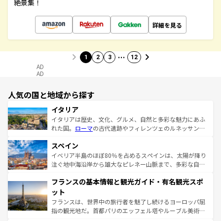
絶景集！
詳細を見る
…
1
2
3
12
AD
AD
人気の国と地域から探す
イタリア
イタリアは歴史、文化、グルメ、自然と多彩な魅力にあふ
れた国。
ローマ
の古代遺跡やフィレンツェのルネッサンス
美術、ヴェネツィアの運河など、歴史あるスポットはもち
スペイン
ろん、トスカーナの美しい田園風景やアマルフィ海岸の絶
景など、自然景観も見逃せない。観光の合間には、本場の
イベリア半島のほぼ80％を占めるスペインは、太陽が降り
ピザやパスタなど、絶品のイタリア料理を堪能することも
注ぐ地中海沿岸から雄大なピレネー山脈まで、多彩な自然
できる。朝目覚めてから夜眠るまで、すべての瞬間を楽し
と文化が詰まったヨーロッパ屈指の旅行先だ。多様な地域
フランスの基本情報と観光ガイド・有名観光スポ
ませてくれるイタリアで、忘れられない旅をしてみよう！
文化が根付くこの国では、情熱的なフラメンコ、熱気あふ
なお、新着のイタリア情報は
コンテンツ一覧
を参照してほ
れる闘牛、そして美味しいタパスが生活の一部となってい
ット
しい。
る。首都マドリードの洗練された雰囲気や、バルセロナの
フランスは、世界中の旅行者を魅了し続けるヨーロッパ屈
アートに溢れた街角から、地方では古代ローマ遺跡や中世
指の観光地だ。首都パリのエッフェル塔やルーブル美術館
の城塞都市、穏やかなビーチリゾートまで多彩な表情を見
といった象徴的なスポットから、田舎町の古風な美しさま