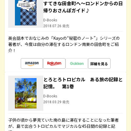
すてきな田舎町へ～ロンドンからの日
帰りおさんぽガイド♪
D-Books
2018.07.26 発売
英会話本でおなじみの「Kayoの“秘密のノート”」シリーズの
著者が、今度は自分の滞在するロンドン南東の田舎町をご紹
介！
詳細を見る
とろとろトロピカル ある旅の記録と
記憶。 第1巻
D-Books
2018.03.29 発売
子供の頃から夢見ていた南の島に滞在することになった筆者
が、島で出合うトロピカルでマジカルな45日間の記録と記