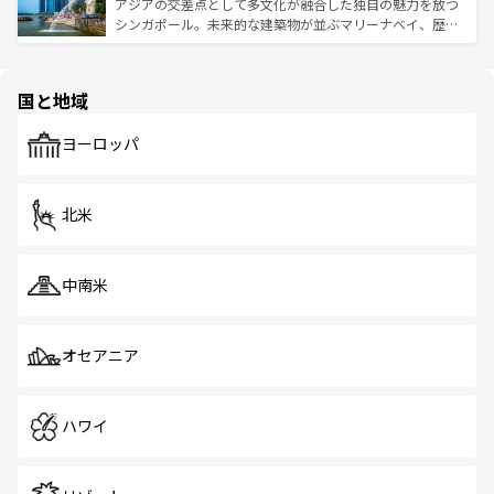
が待っている。親しみやすいタイの人々、仏教を中心とし
ており、効率よく見どころを回れるのも魅力。息をのむよ
アジアの交差点として多文化が融合した独自の魅力を放つ
た文化、そして多様な観光資源が、訪れる旅人を魅了し続
うな絶景から文化的な体験まで、香港を存分に楽しみ尽く
シンガポール。未来的な建築物が並ぶマリーナベイ、歴史
ける。 なお、新着のタイ情報は
コンテンツ一覧
を参照して
そう。 なお、新着の香港情報は
コンテンツ一覧
を参照して
と伝統を感じられるエスニックタウン、多数の緑豊かな公
ほしい。
ほしい。
園や自然保護区など、自然が調和した近代的な景観と文化
の多様性あふれるカラフルな町は、どこを歩いても新しい
国と地域
発見がある。さらに、治安のよさや充実した公共交通機関
も、旅行者にとっては魅力的なポイント。グルメも豊富
で、ホーカーズは地元の風情を楽しめる外せないスポット
ヨーロッパ
だ。訪れる人を飽きさせないシンガポールで、多様な魅力
を体感しよう。 なお、新着のシンガポール情報は
コンテン
ツ一覧
を参照してほしい。
北米
中南米
オセアニア
ハワイ