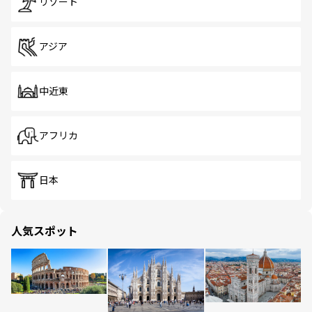
リゾート
アジア
中近東
アフリカ
日本
人気スポット