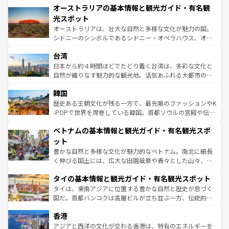
文化が魅力。旅行者はアメリカの各地域で異なる魅力を楽
オーストラリアの基本情報と観光ガイド・有名観
ワイ島は見逃せない。また、定番の観光地といえばオアフ
しみながら、その多様性と豊かな歴史を感じることができ
島だが、静かな自然を求めるならマウイ島やカウアイ島が
光スポット
るだろう。車でのロードトリップや列車の旅も、アメリカ
おすすめ。エメラルドグリーンに輝く海をはじめ、豊かな
オーストラリアは、壮大な自然と多様な文化が魅力の国。
ならではの贅沢な旅のスタイルだ。 なお、新着のアメリカ
文化や歴史が息づいている。「アロハスピリット」と呼ば
シドニーのシンボルであるシドニー・オペラハウス、オー
情報は
コンテンツ一覧
を参照してほしい。
れるおもてなしの心で訪れる人々を迎えてくれるハワイの
ストラリア東海岸北部に広がる大サンゴ礁地帯グレートバ
人々、おいしいローカルフードやハワイアンミュージッ
台湾
リアリーフや大陸中央部にそびえるウルル（エアーズロッ
ク、伝統的なフラダンスなど、すべてがハワイの魅力を彩
ク）、タスマニアの美しい原生林やケアンズの熱帯雨林な
日本から約４時間ほどでたどり着く台湾は、多彩な文化と
っている。訪れるたびに新しい発見と感動が待っているハ
ど、見どころがたくさん。また、カフェやワイン、オージ
自然が織りなす魅力的な観光地。活気あふれる大都市の台
ワイを、存分に味わってほしい。 なお、新着のハワイ情報
ービーフなどの食文化も豊かで、美味しいものであふれて
北やノスタルジックな町並みが人気な九份（ジォウフェ
は
コンテンツ一覧
を参照してほしい。
韓国
いる。アクティビティも充実しており、サーフィンやダイ
ン）、静ひつな山岳地帯である台湾東部など、都市の喧騒
ビング、ハイキングなど、アウトドア好きにはたまらな
と山間の静けさが共存しており、訪れる人に新しい発見と
歴史ある王朝文化が残る一方で、最先端のファッションやK
い。オーストラリアの多彩な魅力を存分に味わいつくそ
驚きをもたらしてくれる。また、奥深い台湾の食文化も魅
-POPで世界を席巻している韓国。首都ソウルの宮殿や伝統
う。 なお、新着のオーストラリア情報は
コンテンツ一覧
を
力で、夜市などの屋台グルメから高級料理、ヘルシーで美
家屋が並ぶエリアでは韓国の歴史と文化に浸ることがで
参照してほしい。
ベトナムの基本情報と観光ガイド・有名観光スポ
容にもいいと評判のスイーツなど、バラエティ豊かな料理
き、地方に足を延ばせば四季折々の自然美を楽しむことが
が味わえる。 なお、新着の台湾情報は
コンテンツ一覧
を参
できる。そして、キムチや焼肉、絶品のストリートフード
ット
照してほしい。
まで、さまざまな韓国料理が待っている。夜には、韓国な
豊かな自然と多様な文化が魅力的なベトナム。南北に細長
らではのナイトライフも堪能できる。あたたかいホスピタ
く伸びる国土には、広大な田園風景や青々とした山々、世
リティに包まれながら、韓国の多彩な魅力を心ゆくまで味
界遺産に登録された壮大な自然景観が点在し、都市部では
わってみてほしい。 なお、新着の韓国情報は
コンテンツ一
タイの基本情報と観光ガイド・有名観光スポット
急速な発展と共に伝統が息づく。ハノイの古い町並みやホ
覧
を参照してほしい。
ーチミン市のフランス統治時代の建物も、独特の雰囲気を
タイは、東南アジアに位置する豊かな自然と歴史が息づく
醸し出している。また、バラエティの豊かさとおいしさで
国だ。首都バンコクは高層ビルが立ち並ぶ一方、伝統的な
世界中の食通を魅了してやまないベトナム料理も魅力のひ
寺院や市場がいたるところに点在し、古きよき文化と現代
香港
とつ。フォーやバインミー、ベトナムコーヒーなどは、ぜ
の活気が交差している。北部ではチェンマイなどの山岳地
ひ現地で味わいたい。どの地域を訪れてもあたたかい人々
帯で自然と触れ合い、南部ではプーケットやクラビの美し
アジアと西洋の文化が交わる香港は、特有のエネルギーを