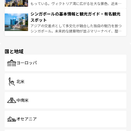
が旅行者を迎えてくれるので、きっと忘れられない旅にな
いビーチでリゾート気分を楽しむことができる。タイ料理
もっている。ヴィクトリア湾に広がる壮大な景色、近未来
るはずだ。 なお、新着のベトナム情報は
コンテンツ一覧
を
は世界的に有名で、屋台から高級レストランまで味覚を刺
的なアートスポット、そして歴史と現代が融合した町並
参照してほしい。
シンガポールの基本情報と観光ガイド・有名観光
激する。気候は一年中温暖で、どの季節にも異なる楽しみ
み、どこを訪れても感動するはず。観光スポットが密集し
が待っている。親しみやすいタイの人々、仏教を中心とし
ており、効率よく見どころを回れるのも魅力。息をのむよ
スポット
た文化、そして多様な観光資源が、訪れる旅人を魅了し続
うな絶景から文化的な体験まで、香港を存分に楽しみ尽く
アジアの交差点として多文化が融合した独自の魅力を放つ
ける。 なお、新着のタイ情報は
コンテンツ一覧
を参照して
そう。 なお、新着の香港情報は
コンテンツ一覧
を参照して
シンガポール。未来的な建築物が並ぶマリーナベイ、歴史
ほしい。
ほしい。
と伝統を感じられるエスニックタウン、多数の緑豊かな公
園や自然保護区など、自然が調和した近代的な景観と文化
の多様性あふれるカラフルな町は、どこを歩いても新しい
国と地域
発見がある。さらに、治安のよさや充実した公共交通機関
も、旅行者にとっては魅力的なポイント。グルメも豊富
で、ホーカーズは地元の風情を楽しめる外せないスポット
ヨーロッパ
だ。訪れる人を飽きさせないシンガポールで、多様な魅力
を体感しよう。 なお、新着のシンガポール情報は
コンテン
ツ一覧
を参照してほしい。
北米
中南米
オセアニア