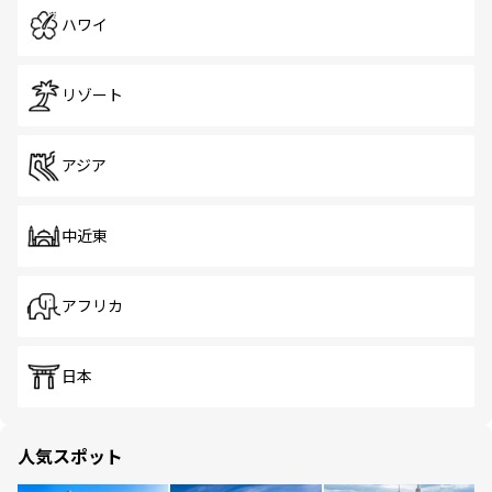
ハワイ
リゾート
アジア
中近東
アフリカ
日本
人気スポット