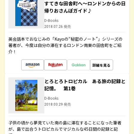
すてきな田舎町へ～ロンドンからの日
帰りおさんぽガイド♪
D-Books
2018.07.26 発売
英会話本でおなじみの「Kayoの“秘密のノート”」シリーズの
著者が、今度は自分の滞在するロンドン南東の田舎町をご紹
介！
詳細を見る
とろとろトロピカル ある旅の記録と
記憶。 第1巻
D-Books
2018.03.29 発売
子供の頃から夢見ていた南の島に滞在することになった筆者
が、島で出合うトロピカルでマジカルな45日間の記録と記