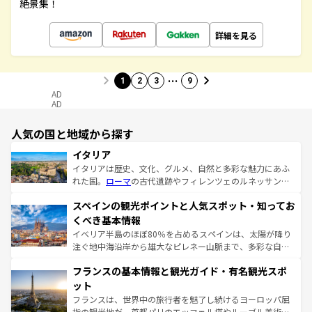
絶景集！
詳細を見る
…
1
2
3
9
AD
AD
人気の国と地域から探す
イタリア
イタリアは歴史、文化、グルメ、自然と多彩な魅力にあふ
れた国。
ローマ
の古代遺跡やフィレンツェのルネッサンス
美術、ヴェネツィアの運河など、歴史あるスポットはもち
スペインの観光ポイントと人気スポット・知ってお
ろん、トスカーナの美しい田園風景やアマルフィ海岸の絶
景など、自然景観も見逃せない。観光の合間には、本場の
くべき基本情報
ピザやパスタなど、絶品のイタリア料理を堪能することも
イベリア半島のほぼ80％を占めるスペインは、太陽が降り
できる。朝目覚めてから夜眠るまで、すべての瞬間を楽し
注ぐ地中海沿岸から雄大なピレネー山脈まで、多彩な自然
ませてくれるイタリアで、忘れられない旅をしてみよう！
と文化が詰まったヨーロッパ屈指の旅行先だ。多様な地域
なお、新着のイタリア情報は
コンテンツ一覧
を参照してほ
フランスの基本情報と観光ガイド・有名観光スポ
文化が根付くこの国では、情熱的なフラメンコ、熱気あふ
しい。
れる闘牛、そして美味しいタパスが生活の一部となってい
ット
る。首都マドリードの洗練された雰囲気や、バルセロナの
フランスは、世界中の旅行者を魅了し続けるヨーロッパ屈
アートに溢れた街角から、地方では古代ローマ遺跡や中世
指の観光地だ。首都パリのエッフェル塔やルーブル美術館