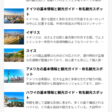
の城塞都市、穏やかなビーチリゾートまで多彩な表情を見
といった象徴的なスポットから、田舎町の古風な美しさま
せる。地方によって風土や気候が異なるスペインはその個
ドイツの基本情報と観光ガイド・有名観光スポッ
で、幅広い魅力が詰まっている。華麗な宮殿、歴史的な大
性で訪れる人を魅了する。 なお、新着のスペイン情報は
コ
聖堂、美しいビーチ、そして豊かな自然が、訪れる者を心
ト
ンテンツ一覧
を参照してほしい。
から魅了する。また、フランスは美食の国としても知ら
ドイツは、豊かな歴史と多彩な文化が交差するヨーロッパ
れ、フランス料理はユネスコ無形文化遺産にも登録されて
の中心に位置する国。中世の街並みが残るロマンチック街
いる。シャンパンの発祥地であるランス、プロヴァンスの
道から、未来を先取りするようなモダンな都市まで多様な
香り高いラベンダー畑など、多彩な楽しみ方が可能だ。さ
イギリス
顔を持つこの国は、どこを歩いても飽きることがない。ベ
らに、パリ以外の地域にも魅力が溢れており、どの街角に
ルリンの文化的活気、バイエルン州のアルプスの絶景、そ
イギリスは、古きよき伝統と最先端が共存する国。ウェス
も豊かな歴史と文化が息づいている。パリ以外の個性あふ
してライン川沿いのワイン畑といった風景は必見。ビール
トミンスター寺院や大英博物館のようなランドマーク、歴
れる地方に足を運ぶとそれぞれで全く異なる文化を体験で
とソーセージを味わいながら地元の人と過ごす楽しい時間
史ある大学都市、美しい丘陵地帯や牧歌的な風景など、エ
きるだろう。 なお、新着のフランス情報は
コンテンツ一覧
スイス
は、お酒好きな人にはぜひ体験してほしい。 なお、新着の
リアごとに異なる魅力がある。また、優雅なアフタヌーン
を参照してほしい。
ドイツ情報は
コンテンツ一覧
を参照してほしい。
ティー、ビール好きにはたまらない英国パブ、サッカー観
スイスの国土面積は九州ほどの広さだが、運行時刻が正確
戦など、本場だからこそできる体験も豊富。イギリスを旅
な交通網が整備されており、初心者でも安心して個人旅行
して楽しみつくそう。 なお、新着のイギリス情報は
コンテ
を楽しめる。日本同様に時刻表どおりの旅が可能だ。中世
アメリカの基本情報と観光ガイド・有名観光スポ
ンツ一覧
を参照してほしい。
の建物がそのまま残る町や、スイスならではのユニークな
博物館もあり、アルプス観光だけでなく町歩きも満喫する
ット
ことができる。国民の所得が高いため物価も高いが、旅行
アメリカ合衆国は、広大な土地と多様な文化が魅力の国。
者向けの交通パス提供のサービスもあり、うまく活用すれ
東海岸の都市部から西海岸のカリフォルニアまで、訪れる
ば市内交通費無料で観光を楽しむこともできる。 なお、新
場所ごとに異なる風景と体験が待っている。ニューヨーク
着のスイス情報は
コンテンツ一覧
を参照してほしい。
ハワイの基本情報と観光ガイド・有名観光スポッ
のような巨大都市は、観光、ショッピング、エンターテイ
ンメントが詰まった刺激的なスポットだ。一方、アメリカ
ト
西部には大自然が広がり、グランドキャニオンやイエロー
年間を通じて温暖な気候に恵まれ、多くの島で構成される
ストーン国立公園といった絶景が堪能できる。さらに、南
ハワイは、どの島も独自の魅力をもっている。大自然の神
部のニューオーリンズでは、音楽と美食が融合した独特の
秘を感じたいなら、火山が生み出した壮大な景観を誇るハ