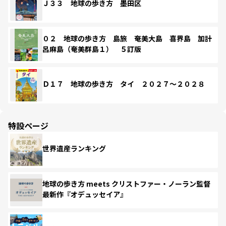
Ｊ３３ 地球の歩き方 墨田区
０２ 地球の歩き方 島旅 奄美大島 喜界島 加計
呂麻島（奄美群島１） ５訂版
Ｄ１７ 地球の歩き方 タイ ２０２７～２０２８
特設ページ
世界遺産ランキング
地球の歩き方 meets クリストファー・ノーラン監督
最新作『オデュッセイア』