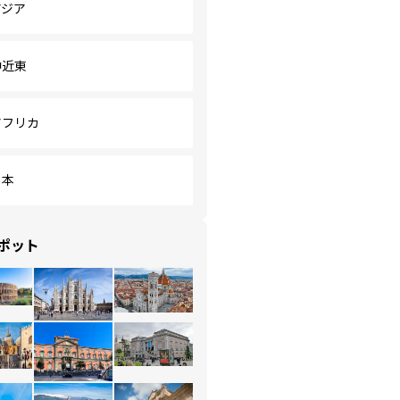
アジア
中近東
アフリカ
日本
ポット