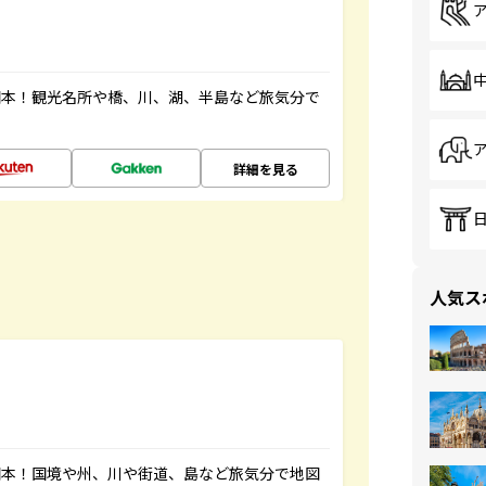
図本！観光名所や橋、川、湖、半島など旅気分で
詳細を見る
人気ス
図本！国境や州、川や街道、島など旅気分で地図