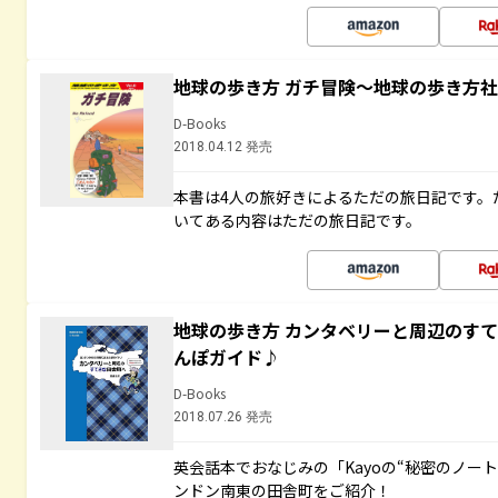
地球の歩き方 ガチ冒険～地球の歩き方
D-Books
2018.04.12 発売
本書は4人の旅好きによるただの旅日記です。
いてある内容はただの旅日記です。
地球の歩き方 カンタベリーと周辺のす
んぽガイド♪
D-Books
2018.07.26 発売
英会話本でおなじみの「Kayoの“秘密のノー
ンドン南東の田舎町をご紹介！