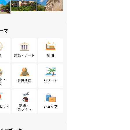
ーマ
食
建築・アート
宿泊
ト・
世界遺産
リゾート
戦
鉄道・
ビティ
ショップ
フライト