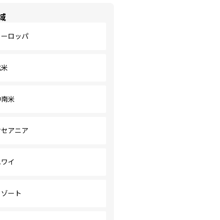
域
ヨーロッパ
北米
中南米
オセアニア
ハワイ
リゾート