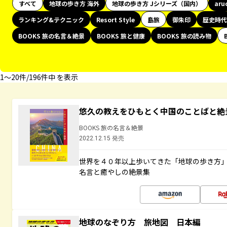
すべて
地球の歩き方 海外
地球の歩き方 Jシリーズ（国内）
aru
ランキング&テクニック
Resort Style
島旅
御朱印
歴史時代
BOOKS 旅の名言＆絶景
BOOKS 旅と健康
BOOKS 旅の読み物
1〜20件/196件中 を表示
悠久の教えをひもとく中国のことばと絶
BOOKS 旅の名言＆絶景
2022.12.15 発売
世界を４０年以上歩いてきた「地球の歩き方
名言と癒やしの絶景集
地球のなぞり方 旅地図 日本編