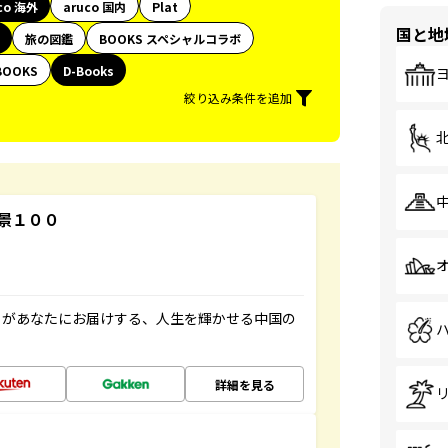
co 海外
aruco 国内
Plat
国と地
旅の図鑑
BOOKS スペシャルコラボ
BOOKS
D-Books
絞り込み条件を追加
景１００
」があなたにお届けする、人生を輝かせる中国の
詳細を見る