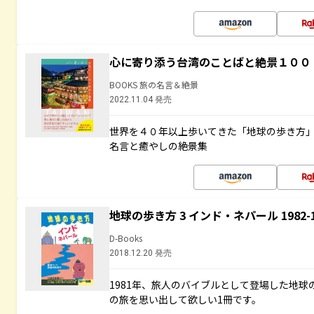
心に寄り添う台湾のことばと絶景１００
BOOKS 旅の名言＆絶景
2022.11.04 発売
世界を４０年以上歩いてきた「地球の歩き方
名言と癒やしの絶景集
地球の歩き方 3 インド・ネパール 1982
D-Books
2018.12.20 発売
1981年、旅人のバイブルとして登場した地
の旅を思い出して欲しい1冊です。