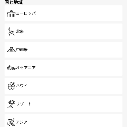
国と地域
発見がある。さらに、治安のよさや充実した公共交通機関
も、旅行者にとっては魅力的なポイント。グルメも豊富
で、ホーカーズは地元の風情を楽しめる外せないスポット
ヨーロッパ
だ。訪れる人を飽きさせないシンガポールで、多様な魅力
を体感しよう。 なお、新着のシンガポール情報は
コンテン
ツ一覧
を参照してほしい。
北米
中南米
オセアニア
ハワイ
リゾート
アジア