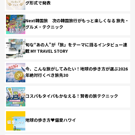
グ形式で発表
Next韓国旅 次の韓国旅行がもっと楽しくなる 旅先・
グルメ・テクニック
旬な“あの人”が「旅」をテーマに語るインタビュー連
載 MY TRAVEL STORY
今、こんな旅がしてみたい！地球の歩き方が選ぶ2026
年絶対行くべき旅先30
コスパもタイパもかなえる！賢者の旅テクニック
地球の歩き方♥偏愛ハワイ