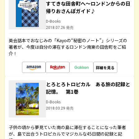
すてきな田舎町へ～ロンドンからの日
帰りおさんぽガイド♪
D-Books
2018.07.26 発売
英会話本でおなじみの「Kayoの“秘密のノート”」シリーズの
著者が、今度は自分の滞在するロンドン南東の田舎町をご紹
介！
詳細を見る
とろとろトロピカル ある旅の記録と
記憶。 第1巻
D-Books
2018.03.29 発売
子供の頃から夢見ていた南の島に滞在することになった筆者
が、島で出合うトロピカルでマジカルな45日間の記録と記