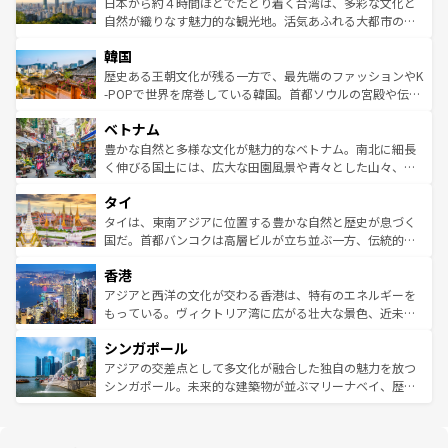
人々、おいしいローカルフードやハワイアンミュージッ
ク）、タスマニアの美しい原生林やケアンズの熱帯雨林な
日本から約４時間ほどでたどり着く台湾は、多彩な文化と
ク、伝統的なフラダンスなど、すべてがハワイの魅力を彩
ど、見どころがたくさん。また、カフェやワイン、オージ
自然が織りなす魅力的な観光地。活気あふれる大都市の台
っている。訪れるたびに新しい発見と感動が待っているハ
ービーフなどの食文化も豊かで、美味しいものであふれて
北やノスタルジックな町並みが人気な九份（ジォウフェ
ワイを、存分に味わってほしい。 なお、新着のハワイ情報
韓国
いる。アクティビティも充実しており、サーフィンやダイ
ン）、静ひつな山岳地帯である台湾東部など、都市の喧騒
は
コンテンツ一覧
を参照してほしい。
ビング、ハイキングなど、アウトドア好きにはたまらな
と山間の静けさが共存しており、訪れる人に新しい発見と
歴史ある王朝文化が残る一方で、最先端のファッションやK
い。オーストラリアの多彩な魅力を存分に味わいつくそ
驚きをもたらしてくれる。また、奥深い台湾の食文化も魅
-POPで世界を席巻している韓国。首都ソウルの宮殿や伝統
う。 なお、新着のオーストラリア情報は
コンテンツ一覧
を
力で、夜市などの屋台グルメから高級料理、ヘルシーで美
家屋が並ぶエリアでは韓国の歴史と文化に浸ることがで
参照してほしい。
ベトナム
容にもいいと評判のスイーツなど、バラエティ豊かな料理
き、地方に足を延ばせば四季折々の自然美を楽しむことが
が味わえる。 なお、新着の台湾情報は
コンテンツ一覧
を参
できる。そして、キムチや焼肉、絶品のストリートフード
豊かな自然と多様な文化が魅力的なベトナム。南北に細長
照してほしい。
まで、さまざまな韓国料理が待っている。夜には、韓国な
く伸びる国土には、広大な田園風景や青々とした山々、世
らではのナイトライフも堪能できる。あたたかいホスピタ
界遺産に登録された壮大な自然景観が点在し、都市部では
タイ
リティに包まれながら、韓国の多彩な魅力を心ゆくまで味
急速な発展と共に伝統が息づく。ハノイの古い町並みやホ
わってみてほしい。 なお、新着の韓国情報は
コンテンツ一
ーチミン市のフランス統治時代の建物も、独特の雰囲気を
タイは、東南アジアに位置する豊かな自然と歴史が息づく
覧
を参照してほしい。
醸し出している。また、バラエティの豊かさとおいしさで
国だ。首都バンコクは高層ビルが立ち並ぶ一方、伝統的な
世界中の食通を魅了してやまないベトナム料理も魅力のひ
寺院や市場がいたるところに点在し、古きよき文化と現代
香港
とつ。フォーやバインミー、ベトナムコーヒーなどは、ぜ
の活気が交差している。北部ではチェンマイなどの山岳地
ひ現地で味わいたい。どの地域を訪れてもあたたかい人々
帯で自然と触れ合い、南部ではプーケットやクラビの美し
アジアと西洋の文化が交わる香港は、特有のエネルギーを
が旅行者を迎えてくれるので、きっと忘れられない旅にな
いビーチでリゾート気分を楽しむことができる。タイ料理
もっている。ヴィクトリア湾に広がる壮大な景色、近未来
るはずだ。 なお、新着のベトナム情報は
コンテンツ一覧
を
は世界的に有名で、屋台から高級レストランまで味覚を刺
的なアートスポット、そして歴史と現代が融合した町並
参照してほしい。
シンガポール
激する。気候は一年中温暖で、どの季節にも異なる楽しみ
み、どこを訪れても感動するはず。観光スポットが密集し
が待っている。親しみやすいタイの人々、仏教を中心とし
ており、効率よく見どころを回れるのも魅力。息をのむよ
アジアの交差点として多文化が融合した独自の魅力を放つ
た文化、そして多様な観光資源が、訪れる旅人を魅了し続
うな絶景から文化的な体験まで、香港を存分に楽しみ尽く
シンガポール。未来的な建築物が並ぶマリーナベイ、歴史
ける。 なお、新着のタイ情報は
コンテンツ一覧
を参照して
そう。 なお、新着の香港情報は
コンテンツ一覧
を参照して
と伝統を感じられるエスニックタウン、多数の緑豊かな公
ほしい。
ほしい。
園や自然保護区など、自然が調和した近代的な景観と文化
の多様性あふれるカラフルな町は、どこを歩いても新しい