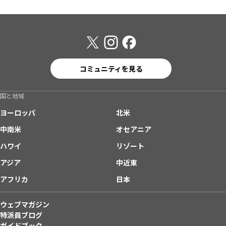
コミュニティを見る
国と地域
ヨーロッパ
北米
中南米
オセアニア
ハワイ
リゾート
アジア
中近東
アフリカ
日本
ウェブマガジン
特派員ブログ
ガイドブック