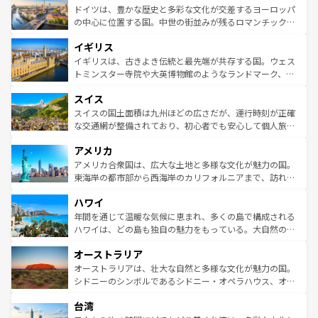
せる。地方によって風土や気候が異なるスペインはその個
聖堂、美しいビーチ、そして豊かな自然が、訪れる者を心
ドイツは、豊かな歴史と多彩な文化が交差するヨーロッパ
性で訪れる人を魅了する。 なお、新着のスペイン情報は
コ
から魅了する。また、フランスは美食の国としても知ら
の中心に位置する国。中世の街並みが残るロマンチック街
ンテンツ一覧
を参照してほしい。
れ、フランス料理はユネスコ無形文化遺産にも登録されて
道から、未来を先取りするようなモダンな都市まで多様な
イギリス
いる。シャンパンの発祥地であるランス、プロヴァンスの
顔を持つこの国は、どこを歩いても飽きることがない。ベ
香り高いラベンダー畑など、多彩な楽しみ方が可能だ。さ
ルリンの文化的活気、バイエルン州のアルプスの絶景、そ
イギリスは、古きよき伝統と最先端が共存する国。ウェス
らに、パリ以外の地域にも魅力が溢れており、どの街角に
してライン川沿いのワイン畑といった風景は必見。ビール
トミンスター寺院や大英博物館のようなランドマーク、歴
も豊かな歴史と文化が息づいている。パリ以外の個性あふ
とソーセージを味わいながら地元の人と過ごす楽しい時間
史ある大学都市、美しい丘陵地帯や牧歌的な風景など、エ
れる地方に足を運ぶとそれぞれで全く異なる文化を体験で
スイス
は、お酒好きな人にはぜひ体験してほしい。 なお、新着の
リアごとに異なる魅力がある。また、優雅なアフタヌーン
きるだろう。 なお、新着のフランス情報は
コンテンツ一覧
ドイツ情報は
コンテンツ一覧
を参照してほしい。
ティー、ビール好きにはたまらない英国パブ、サッカー観
スイスの国土面積は九州ほどの広さだが、運行時刻が正確
を参照してほしい。
戦など、本場だからこそできる体験も豊富。イギリスを旅
な交通網が整備されており、初心者でも安心して個人旅行
して楽しみつくそう。 なお、新着のイギリス情報は
コンテ
を楽しめる。日本同様に時刻表どおりの旅が可能だ。中世
アメリカ
ンツ一覧
を参照してほしい。
の建物がそのまま残る町や、スイスならではのユニークな
博物館もあり、アルプス観光だけでなく町歩きも満喫する
アメリカ合衆国は、広大な土地と多様な文化が魅力の国。
ことができる。国民の所得が高いため物価も高いが、旅行
東海岸の都市部から西海岸のカリフォルニアまで、訪れる
者向けの交通パス提供のサービスもあり、うまく活用すれ
場所ごとに異なる風景と体験が待っている。ニューヨーク
ハワイ
ば市内交通費無料で観光を楽しむこともできる。 なお、新
のような巨大都市は、観光、ショッピング、エンターテイ
着のスイス情報は
コンテンツ一覧
を参照してほしい。
ンメントが詰まった刺激的なスポットだ。一方、アメリカ
年間を通じて温暖な気候に恵まれ、多くの島で構成される
西部には大自然が広がり、グランドキャニオンやイエロー
ハワイは、どの島も独自の魅力をもっている。大自然の神
ストーン国立公園といった絶景が堪能できる。さらに、南
秘を感じたいなら、火山が生み出した壮大な景観を誇るハ
オーストラリア
部のニューオーリンズでは、音楽と美食が融合した独特の
ワイ島は見逃せない。また、定番の観光地といえばオアフ
文化が魅力。旅行者はアメリカの各地域で異なる魅力を楽
島だが、静かな自然を求めるならマウイ島やカウアイ島が
オーストラリアは、壮大な自然と多様な文化が魅力の国。
しみながら、その多様性と豊かな歴史を感じることができ
おすすめ。エメラルドグリーンに輝く海をはじめ、豊かな
シドニーのシンボルであるシドニー・オペラハウス、オー
るだろう。車でのロードトリップや列車の旅も、アメリカ
文化や歴史が息づいている。「アロハスピリット」と呼ば
ストラリア東海岸北部に広がる大サンゴ礁地帯グレートバ
ならではの贅沢な旅のスタイルだ。 なお、新着のアメリカ
台湾
れるおもてなしの心で訪れる人々を迎えてくれるハワイの
リアリーフや大陸中央部にそびえるウルル（エアーズロッ
情報は
コンテンツ一覧
を参照してほしい。