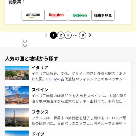
絶景集！
詳細を見る
…
1
2
3
8
AD
AD
人気の国と地域から探す
イタリア
イタリアは歴史、文化、グルメ、自然と多彩な魅力にあふ
れた国。
ローマ
の古代遺跡やフィレンツェのルネッサンス
美術、ヴェネツィアの運河など、歴史あるスポットはもち
スペイン
ろん、トスカーナの美しい田園風景やアマルフィ海岸の絶
景など、自然景観も見逃せない。観光の合間には、本場の
イベリア半島のほぼ80％を占めるスペインは、太陽が降り
ピザやパスタなど、絶品のイタリア料理を堪能することも
注ぐ地中海沿岸から雄大なピレネー山脈まで、多彩な自然
できる。朝目覚めてから夜眠るまで、すべての瞬間を楽し
と文化が詰まったヨーロッパ屈指の旅行先だ。多様な地域
フランス
ませてくれるイタリアで、忘れられない旅をしてみよう！
文化が根付くこの国では、情熱的なフラメンコ、熱気あふ
なお、新着のイタリア情報は
コンテンツ一覧
を参照してほ
れる闘牛、そして美味しいタパスが生活の一部となってい
フランスは、世界中の旅行者を魅了し続けるヨーロッパ屈
しい。
る。首都マドリードの洗練された雰囲気や、バルセロナの
指の観光地だ。首都パリのエッフェル塔やルーブル美術館
アートに溢れた街角から、地方では古代ローマ遺跡や中世
といった象徴的なスポットから、田舎町の古風な美しさま
ドイツ
の城塞都市、穏やかなビーチリゾートまで多彩な表情を見
で、幅広い魅力が詰まっている。華麗な宮殿、歴史的な大