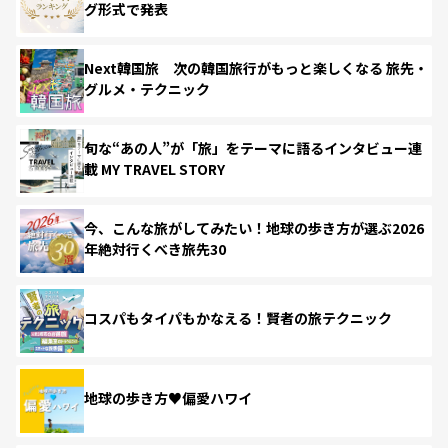
グ形式で発表
Next韓国旅 次の韓国旅行がもっと楽しくなる 旅先・
グルメ・テクニック
旬な“あの人”が「旅」をテーマに語るインタビュー連
載 MY TRAVEL STORY
今、こんな旅がしてみたい！地球の歩き方が選ぶ2026
年絶対行くべき旅先30
コスパもタイパもかなえる！賢者の旅テクニック
地球の歩き方♥偏愛ハワイ