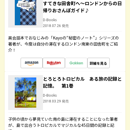
すてきな田舎町へ～ロンドンからの日
帰りおさんぽガイド♪
D-Books
2018.07.26 発売
英会話本でおなじみの「Kayoの“秘密のノート”」シリーズの
著者が、今度は自分の滞在するロンドン南東の田舎町をご紹
介！
詳細を見る
とろとろトロピカル ある旅の記録と
記憶。 第1巻
D-Books
2018.03.29 発売
子供の頃から夢見ていた南の島に滞在することになった筆者
が、島で出合うトロピカルでマジカルな45日間の記録と記