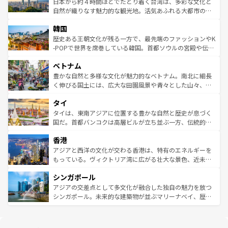
人々、おいしいローカルフードやハワイアンミュージッ
ク）、タスマニアの美しい原生林やケアンズの熱帯雨林な
日本から約４時間ほどでたどり着く台湾は、多彩な文化と
ク、伝統的なフラダンスなど、すべてがハワイの魅力を彩
ど、見どころがたくさん。また、カフェやワイン、オージ
自然が織りなす魅力的な観光地。活気あふれる大都市の台
っている。訪れるたびに新しい発見と感動が待っているハ
ービーフなどの食文化も豊かで、美味しいものであふれて
北やノスタルジックな町並みが人気な九份（ジォウフェ
ワイを、存分に味わってほしい。 なお、新着のハワイ情報
韓国
いる。アクティビティも充実しており、サーフィンやダイ
ン）、静ひつな山岳地帯である台湾東部など、都市の喧騒
は
コンテンツ一覧
を参照してほしい。
ビング、ハイキングなど、アウトドア好きにはたまらな
と山間の静けさが共存しており、訪れる人に新しい発見と
歴史ある王朝文化が残る一方で、最先端のファッションやK
い。オーストラリアの多彩な魅力を存分に味わいつくそ
驚きをもたらしてくれる。また、奥深い台湾の食文化も魅
-POPで世界を席巻している韓国。首都ソウルの宮殿や伝統
う。 なお、新着のオーストラリア情報は
コンテンツ一覧
を
力で、夜市などの屋台グルメから高級料理、ヘルシーで美
家屋が並ぶエリアでは韓国の歴史と文化に浸ることがで
参照してほしい。
ベトナム
容にもいいと評判のスイーツなど、バラエティ豊かな料理
き、地方に足を延ばせば四季折々の自然美を楽しむことが
が味わえる。 なお、新着の台湾情報は
コンテンツ一覧
を参
できる。そして、キムチや焼肉、絶品のストリートフード
豊かな自然と多様な文化が魅力的なベトナム。南北に細長
照してほしい。
まで、さまざまな韓国料理が待っている。夜には、韓国な
く伸びる国土には、広大な田園風景や青々とした山々、世
らではのナイトライフも堪能できる。あたたかいホスピタ
界遺産に登録された壮大な自然景観が点在し、都市部では
タイ
リティに包まれながら、韓国の多彩な魅力を心ゆくまで味
急速な発展と共に伝統が息づく。ハノイの古い町並みやホ
わってみてほしい。 なお、新着の韓国情報は
コンテンツ一
ーチミン市のフランス統治時代の建物も、独特の雰囲気を
タイは、東南アジアに位置する豊かな自然と歴史が息づく
覧
を参照してほしい。
醸し出している。また、バラエティの豊かさとおいしさで
国だ。首都バンコクは高層ビルが立ち並ぶ一方、伝統的な
世界中の食通を魅了してやまないベトナム料理も魅力のひ
寺院や市場がいたるところに点在し、古きよき文化と現代
香港
とつ。フォーやバインミー、ベトナムコーヒーなどは、ぜ
の活気が交差している。北部ではチェンマイなどの山岳地
ひ現地で味わいたい。どの地域を訪れてもあたたかい人々
帯で自然と触れ合い、南部ではプーケットやクラビの美し
アジアと西洋の文化が交わる香港は、特有のエネルギーを
が旅行者を迎えてくれるので、きっと忘れられない旅にな
いビーチでリゾート気分を楽しむことができる。タイ料理
もっている。ヴィクトリア湾に広がる壮大な景色、近未来
るはずだ。 なお、新着のベトナム情報は
コンテンツ一覧
を
は世界的に有名で、屋台から高級レストランまで味覚を刺
的なアートスポット、そして歴史と現代が融合した町並
参照してほしい。
シンガポール
激する。気候は一年中温暖で、どの季節にも異なる楽しみ
み、どこを訪れても感動するはず。観光スポットが密集し
が待っている。親しみやすいタイの人々、仏教を中心とし
ており、効率よく見どころを回れるのも魅力。息をのむよ
アジアの交差点として多文化が融合した独自の魅力を放つ
た文化、そして多様な観光資源が、訪れる旅人を魅了し続
うな絶景から文化的な体験まで、香港を存分に楽しみ尽く
シンガポール。未来的な建築物が並ぶマリーナベイ、歴史
ける。 なお、新着のタイ情報は
コンテンツ一覧
を参照して
そう。 なお、新着の香港情報は
コンテンツ一覧
を参照して
と伝統を感じられるエスニックタウン、多数の緑豊かな公
ほしい。
ほしい。
園や自然保護区など、自然が調和した近代的な景観と文化
の多様性あふれるカラフルな町は、どこを歩いても新しい