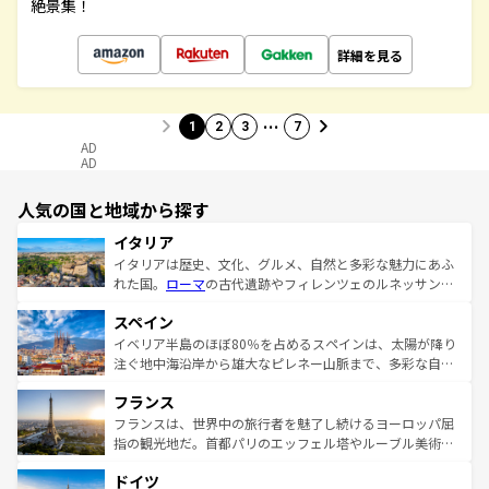
絶景集！
詳細を見る
…
1
2
3
7
AD
AD
人気の国と地域から探す
イタリア
イタリアは歴史、文化、グルメ、自然と多彩な魅力にあふ
れた国。
ローマ
の古代遺跡やフィレンツェのルネッサンス
美術、ヴェネツィアの運河など、歴史あるスポットはもち
スペイン
ろん、トスカーナの美しい田園風景やアマルフィ海岸の絶
景など、自然景観も見逃せない。観光の合間には、本場の
イベリア半島のほぼ80％を占めるスペインは、太陽が降り
ピザやパスタなど、絶品のイタリア料理を堪能することも
注ぐ地中海沿岸から雄大なピレネー山脈まで、多彩な自然
できる。朝目覚めてから夜眠るまで、すべての瞬間を楽し
と文化が詰まったヨーロッパ屈指の旅行先だ。多様な地域
フランス
ませてくれるイタリアで、忘れられない旅をしてみよう！
文化が根付くこの国では、情熱的なフラメンコ、熱気あふ
なお、新着のイタリア情報は
コンテンツ一覧
を参照してほ
れる闘牛、そして美味しいタパスが生活の一部となってい
フランスは、世界中の旅行者を魅了し続けるヨーロッパ屈
しい。
る。首都マドリードの洗練された雰囲気や、バルセロナの
指の観光地だ。首都パリのエッフェル塔やルーブル美術館
アートに溢れた街角から、地方では古代ローマ遺跡や中世
といった象徴的なスポットから、田舎町の古風な美しさま
ドイツ
の城塞都市、穏やかなビーチリゾートまで多彩な表情を見
で、幅広い魅力が詰まっている。華麗な宮殿、歴史的な大