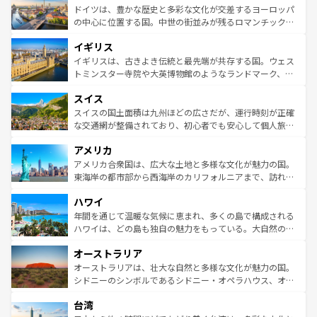
せる。地方によって風土や気候が異なるスペインはその個
聖堂、美しいビーチ、そして豊かな自然が、訪れる者を心
ドイツは、豊かな歴史と多彩な文化が交差するヨーロッパ
性で訪れる人を魅了する。 なお、新着のスペイン情報は
コ
から魅了する。また、フランスは美食の国としても知ら
の中心に位置する国。中世の街並みが残るロマンチック街
ンテンツ一覧
を参照してほしい。
れ、フランス料理はユネスコ無形文化遺産にも登録されて
道から、未来を先取りするようなモダンな都市まで多様な
イギリス
いる。シャンパンの発祥地であるランス、プロヴァンスの
顔を持つこの国は、どこを歩いても飽きることがない。ベ
香り高いラベンダー畑など、多彩な楽しみ方が可能だ。さ
ルリンの文化的活気、バイエルン州のアルプスの絶景、そ
イギリスは、古きよき伝統と最先端が共存する国。ウェス
らに、パリ以外の地域にも魅力が溢れており、どの街角に
してライン川沿いのワイン畑といった風景は必見。ビール
トミンスター寺院や大英博物館のようなランドマーク、歴
も豊かな歴史と文化が息づいている。パリ以外の個性あふ
とソーセージを味わいながら地元の人と過ごす楽しい時間
史ある大学都市、美しい丘陵地帯や牧歌的な風景など、エ
れる地方に足を運ぶとそれぞれで全く異なる文化を体験で
スイス
は、お酒好きな人にはぜひ体験してほしい。 なお、新着の
リアごとに異なる魅力がある。また、優雅なアフタヌーン
きるだろう。 なお、新着のフランス情報は
コンテンツ一覧
ドイツ情報は
コンテンツ一覧
を参照してほしい。
ティー、ビール好きにはたまらない英国パブ、サッカー観
スイスの国土面積は九州ほどの広さだが、運行時刻が正確
を参照してほしい。
戦など、本場だからこそできる体験も豊富。イギリスを旅
な交通網が整備されており、初心者でも安心して個人旅行
して楽しみつくそう。 なお、新着のイギリス情報は
コンテ
を楽しめる。日本同様に時刻表どおりの旅が可能だ。中世
アメリカ
ンツ一覧
を参照してほしい。
の建物がそのまま残る町や、スイスならではのユニークな
博物館もあり、アルプス観光だけでなく町歩きも満喫する
アメリカ合衆国は、広大な土地と多様な文化が魅力の国。
ことができる。国民の所得が高いため物価も高いが、旅行
東海岸の都市部から西海岸のカリフォルニアまで、訪れる
者向けの交通パス提供のサービスもあり、うまく活用すれ
場所ごとに異なる風景と体験が待っている。ニューヨーク
ハワイ
ば市内交通費無料で観光を楽しむこともできる。 なお、新
のような巨大都市は、観光、ショッピング、エンターテイ
着のスイス情報は
コンテンツ一覧
を参照してほしい。
ンメントが詰まった刺激的なスポットだ。一方、アメリカ
年間を通じて温暖な気候に恵まれ、多くの島で構成される
西部には大自然が広がり、グランドキャニオンやイエロー
ハワイは、どの島も独自の魅力をもっている。大自然の神
ストーン国立公園といった絶景が堪能できる。さらに、南
秘を感じたいなら、火山が生み出した壮大な景観を誇るハ
オーストラリア
部のニューオーリンズでは、音楽と美食が融合した独特の
ワイ島は見逃せない。また、定番の観光地といえばオアフ
文化が魅力。旅行者はアメリカの各地域で異なる魅力を楽
島だが、静かな自然を求めるならマウイ島やカウアイ島が
オーストラリアは、壮大な自然と多様な文化が魅力の国。
しみながら、その多様性と豊かな歴史を感じることができ
おすすめ。エメラルドグリーンに輝く海をはじめ、豊かな
シドニーのシンボルであるシドニー・オペラハウス、オー
るだろう。車でのロードトリップや列車の旅も、アメリカ
文化や歴史が息づいている。「アロハスピリット」と呼ば
ストラリア東海岸北部に広がる大サンゴ礁地帯グレートバ
ならではの贅沢な旅のスタイルだ。 なお、新着のアメリカ
台湾
れるおもてなしの心で訪れる人々を迎えてくれるハワイの
リアリーフや大陸中央部にそびえるウルル（エアーズロッ
情報は
コンテンツ一覧
を参照してほしい。