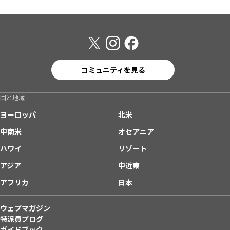
コミュニティを見る
国と地域
ヨーロッパ
北米
中南米
オセアニア
ハワイ
リゾート
アジア
中近東
アフリカ
日本
ウェブマガジン
特派員ブログ
ガイドブック