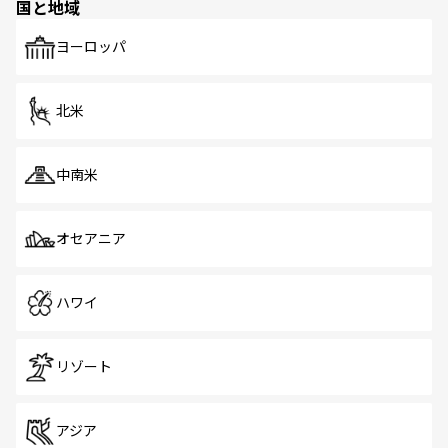
国と地域
発見がある。さらに、治安のよさや充実した公共交通機関
も、旅行者にとっては魅力的なポイント。グルメも豊富
で、ホーカーズは地元の風情を楽しめる外せないスポット
ヨーロッパ
だ。訪れる人を飽きさせないシンガポールで、多様な魅力
を体感しよう。 なお、新着のシンガポール情報は
コンテン
ツ一覧
を参照してほしい。
北米
中南米
オセアニア
ハワイ
リゾート
アジア