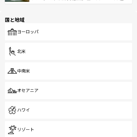
ける。 なお、新着のタイ情報は
コンテンツ一覧
を参照して
そう。 なお、新着の香港情報は
コンテンツ一覧
を参照して
と伝統を感じられるエスニックタウン、多数の緑豊かな公
ほしい。
ほしい。
園や自然保護区など、自然が調和した近代的な景観と文化
の多様性あふれるカラフルな町は、どこを歩いても新しい
国と地域
発見がある。さらに、治安のよさや充実した公共交通機関
も、旅行者にとっては魅力的なポイント。グルメも豊富
で、ホーカーズは地元の風情を楽しめる外せないスポット
ヨーロッパ
だ。訪れる人を飽きさせないシンガポールで、多様な魅力
を体感しよう。 なお、新着のシンガポール情報は
コンテン
ツ一覧
を参照してほしい。
北米
中南米
オセアニア
ハワイ
リゾート