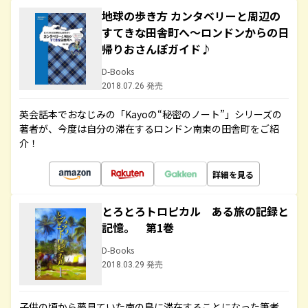
地球の歩き方 カンタベリーと周辺の
すてきな田舎町へ～ロンドンからの日
帰りおさんぽガイド♪
D-Books
2018.07.26 発売
英会話本でおなじみの「Kayoの“秘密のノート”」シリーズの
著者が、今度は自分の滞在するロンドン南東の田舎町をご紹
介！
詳細を見る
とろとろトロピカル ある旅の記録と
記憶。 第1巻
D-Books
2018.03.29 発売
子供の頃から夢見ていた南の島に滞在することになった筆者