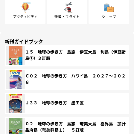
アクティビティ
鉄道・フライト
ショップ
新刊ガイドブック
１５ 地球の歩き方 島旅 伊豆大島 利島（伊豆諸
島①）３訂版
Ｃ０２ 地球の歩き方 ハワイ島 ２０２７～２０２
８
Ｊ３３ 地球の歩き方 墨田区
０２ 地球の歩き方 島旅 奄美大島 喜界島 加計
呂麻島（奄美群島１） ５訂版