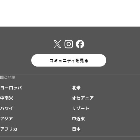
コミュニティを見る
国と地域
ヨーロッパ
北米
中南米
オセアニア
ハワイ
リゾート
アジア
中近東
アフリカ
日本