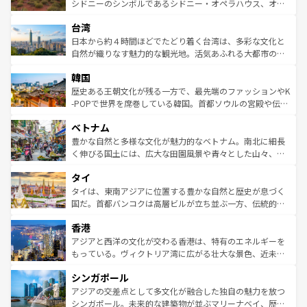
しみながら、その多様性と豊かな歴史を感じることができ
おすすめ。エメラルドグリーンに輝く海をはじめ、豊かな
シドニーのシンボルであるシドニー・オペラハウス、オー
るだろう。車でのロードトリップや列車の旅も、アメリカ
文化や歴史が息づいている。「アロハスピリット」と呼ば
ストラリア東海岸北部に広がる大サンゴ礁地帯グレートバ
ならではの贅沢な旅のスタイルだ。 なお、新着のアメリカ
台湾
れるおもてなしの心で訪れる人々を迎えてくれるハワイの
リアリーフや大陸中央部にそびえるウルル（エアーズロッ
情報は
コンテンツ一覧
を参照してほしい。
人々、おいしいローカルフードやハワイアンミュージッ
ク）、タスマニアの美しい原生林やケアンズの熱帯雨林な
日本から約４時間ほどでたどり着く台湾は、多彩な文化と
ク、伝統的なフラダンスなど、すべてがハワイの魅力を彩
ど、見どころがたくさん。また、カフェやワイン、オージ
自然が織りなす魅力的な観光地。活気あふれる大都市の台
っている。訪れるたびに新しい発見と感動が待っているハ
ービーフなどの食文化も豊かで、美味しいものであふれて
北やノスタルジックな町並みが人気な九份（ジォウフェ
ワイを、存分に味わってほしい。 なお、新着のハワイ情報
韓国
いる。アクティビティも充実しており、サーフィンやダイ
ン）、静ひつな山岳地帯である台湾東部など、都市の喧騒
は
コンテンツ一覧
を参照してほしい。
ビング、ハイキングなど、アウトドア好きにはたまらな
と山間の静けさが共存しており、訪れる人に新しい発見と
歴史ある王朝文化が残る一方で、最先端のファッションやK
い。オーストラリアの多彩な魅力を存分に味わいつくそ
驚きをもたらしてくれる。また、奥深い台湾の食文化も魅
-POPで世界を席巻している韓国。首都ソウルの宮殿や伝統
う。 なお、新着のオーストラリア情報は
コンテンツ一覧
を
力で、夜市などの屋台グルメから高級料理、ヘルシーで美
家屋が並ぶエリアでは韓国の歴史と文化に浸ることがで
参照してほしい。
ベトナム
容にもいいと評判のスイーツなど、バラエティ豊かな料理
き、地方に足を延ばせば四季折々の自然美を楽しむことが
が味わえる。 なお、新着の台湾情報は
コンテンツ一覧
を参
できる。そして、キムチや焼肉、絶品のストリートフード
豊かな自然と多様な文化が魅力的なベトナム。南北に細長
照してほしい。
まで、さまざまな韓国料理が待っている。夜には、韓国な
く伸びる国土には、広大な田園風景や青々とした山々、世
らではのナイトライフも堪能できる。あたたかいホスピタ
界遺産に登録された壮大な自然景観が点在し、都市部では
タイ
リティに包まれながら、韓国の多彩な魅力を心ゆくまで味
急速な発展と共に伝統が息づく。ハノイの古い町並みやホ
わってみてほしい。 なお、新着の韓国情報は
コンテンツ一
ーチミン市のフランス統治時代の建物も、独特の雰囲気を
タイは、東南アジアに位置する豊かな自然と歴史が息づく
覧
を参照してほしい。
醸し出している。また、バラエティの豊かさとおいしさで
国だ。首都バンコクは高層ビルが立ち並ぶ一方、伝統的な
世界中の食通を魅了してやまないベトナム料理も魅力のひ
寺院や市場がいたるところに点在し、古きよき文化と現代
香港
とつ。フォーやバインミー、ベトナムコーヒーなどは、ぜ
の活気が交差している。北部ではチェンマイなどの山岳地
ひ現地で味わいたい。どの地域を訪れてもあたたかい人々
帯で自然と触れ合い、南部ではプーケットやクラビの美し
アジアと西洋の文化が交わる香港は、特有のエネルギーを
が旅行者を迎えてくれるので、きっと忘れられない旅にな
いビーチでリゾート気分を楽しむことができる。タイ料理
もっている。ヴィクトリア湾に広がる壮大な景色、近未来
るはずだ。 なお、新着のベトナム情報は
コンテンツ一覧
を
は世界的に有名で、屋台から高級レストランまで味覚を刺
的なアートスポット、そして歴史と現代が融合した町並
参照してほしい。
シンガポール
激する。気候は一年中温暖で、どの季節にも異なる楽しみ
み、どこを訪れても感動するはず。観光スポットが密集し
が待っている。親しみやすいタイの人々、仏教を中心とし
ており、効率よく見どころを回れるのも魅力。息をのむよ
アジアの交差点として多文化が融合した独自の魅力を放つ
た文化、そして多様な観光資源が、訪れる旅人を魅了し続
うな絶景から文化的な体験まで、香港を存分に楽しみ尽く
シンガポール。未来的な建築物が並ぶマリーナベイ、歴史