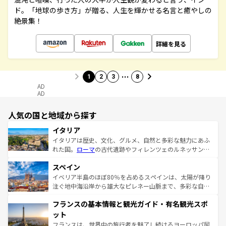
ド。「地球の歩き方」が贈る、人生を輝かせる名言と癒やしの
絶景集！
詳細を見る
…
1
2
3
8
AD
AD
人気の国と地域から探す
イタリア
イタリアは歴史、文化、グルメ、自然と多彩な魅力にあふ
れた国。
ローマ
の古代遺跡やフィレンツェのルネッサンス
美術、ヴェネツィアの運河など、歴史あるスポットはもち
スペイン
ろん、トスカーナの美しい田園風景やアマルフィ海岸の絶
景など、自然景観も見逃せない。観光の合間には、本場の
イベリア半島のほぼ80％を占めるスペインは、太陽が降り
ピザやパスタなど、絶品のイタリア料理を堪能することも
注ぐ地中海沿岸から雄大なピレネー山脈まで、多彩な自然
できる。朝目覚めてから夜眠るまで、すべての瞬間を楽し
と文化が詰まったヨーロッパ屈指の旅行先だ。多様な地域
フランスの基本情報と観光ガイド・有名観光スポ
ませてくれるイタリアで、忘れられない旅をしてみよう！
文化が根付くこの国では、情熱的なフラメンコ、熱気あふ
なお、新着のイタリア情報は
コンテンツ一覧
を参照してほ
れる闘牛、そして美味しいタパスが生活の一部となってい
ット
しい。
る。首都マドリードの洗練された雰囲気や、バルセロナの
フランスは、世界中の旅行者を魅了し続けるヨーロッパ屈