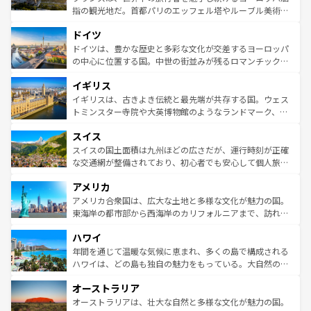
アートに溢れた街角から、地方では古代ローマ遺跡や中世
指の観光地だ。首都パリのエッフェル塔やルーブル美術館
の城塞都市、穏やかなビーチリゾートまで多彩な表情を見
といった象徴的なスポットから、田舎町の古風な美しさま
せる。地方によって風土や気候が異なるスペインはその個
ドイツ
で、幅広い魅力が詰まっている。華麗な宮殿、歴史的な大
性で訪れる人を魅了する。 なお、新着のスペイン情報は
コ
聖堂、美しいビーチ、そして豊かな自然が、訪れる者を心
ドイツは、豊かな歴史と多彩な文化が交差するヨーロッパ
ンテンツ一覧
を参照してほしい。
から魅了する。また、フランスは美食の国としても知ら
の中心に位置する国。中世の街並みが残るロマンチック街
れ、フランス料理はユネスコ無形文化遺産にも登録されて
道から、未来を先取りするようなモダンな都市まで多様な
イギリス
いる。シャンパンの発祥地であるランス、プロヴァンスの
顔を持つこの国は、どこを歩いても飽きることがない。ベ
香り高いラベンダー畑など、多彩な楽しみ方が可能だ。さ
ルリンの文化的活気、バイエルン州のアルプスの絶景、そ
イギリスは、古きよき伝統と最先端が共存する国。ウェス
らに、パリ以外の地域にも魅力が溢れており、どの街角に
してライン川沿いのワイン畑といった風景は必見。ビール
トミンスター寺院や大英博物館のようなランドマーク、歴
も豊かな歴史と文化が息づいている。パリ以外の個性あふ
とソーセージを味わいながら地元の人と過ごす楽しい時間
史ある大学都市、美しい丘陵地帯や牧歌的な風景など、エ
れる地方に足を運ぶとそれぞれで全く異なる文化を体験で
スイス
は、お酒好きな人にはぜひ体験してほしい。 なお、新着の
リアごとに異なる魅力がある。また、優雅なアフタヌーン
きるだろう。 なお、新着のフランス情報は
コンテンツ一覧
ドイツ情報は
コンテンツ一覧
を参照してほしい。
ティー、ビール好きにはたまらない英国パブ、サッカー観
スイスの国土面積は九州ほどの広さだが、運行時刻が正確
を参照してほしい。
戦など、本場だからこそできる体験も豊富。イギリスを旅
な交通網が整備されており、初心者でも安心して個人旅行
して楽しみつくそう。 なお、新着のイギリス情報は
コンテ
を楽しめる。日本同様に時刻表どおりの旅が可能だ。中世
アメリカ
ンツ一覧
を参照してほしい。
の建物がそのまま残る町や、スイスならではのユニークな
博物館もあり、アルプス観光だけでなく町歩きも満喫する
アメリカ合衆国は、広大な土地と多様な文化が魅力の国。
ことができる。国民の所得が高いため物価も高いが、旅行
東海岸の都市部から西海岸のカリフォルニアまで、訪れる
者向けの交通パス提供のサービスもあり、うまく活用すれ
場所ごとに異なる風景と体験が待っている。ニューヨーク
ハワイ
ば市内交通費無料で観光を楽しむこともできる。 なお、新
のような巨大都市は、観光、ショッピング、エンターテイ
着のスイス情報は
コンテンツ一覧
を参照してほしい。
ンメントが詰まった刺激的なスポットだ。一方、アメリカ
年間を通じて温暖な気候に恵まれ、多くの島で構成される
西部には大自然が広がり、グランドキャニオンやイエロー
ハワイは、どの島も独自の魅力をもっている。大自然の神
ストーン国立公園といった絶景が堪能できる。さらに、南
秘を感じたいなら、火山が生み出した壮大な景観を誇るハ
オーストラリア
部のニューオーリンズでは、音楽と美食が融合した独特の
ワイ島は見逃せない。また、定番の観光地といえばオアフ
文化が魅力。旅行者はアメリカの各地域で異なる魅力を楽
島だが、静かな自然を求めるならマウイ島やカウアイ島が
オーストラリアは、壮大な自然と多様な文化が魅力の国。