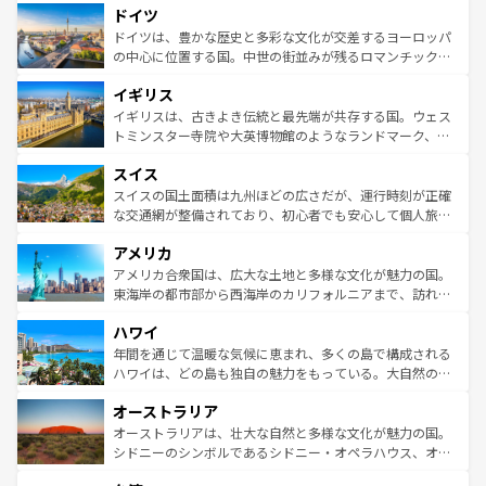
せる。地方によって風土や気候が異なるスペインはその個
ドイツ
で、幅広い魅力が詰まっている。華麗な宮殿、歴史的な大
性で訪れる人を魅了する。 なお、新着のスペイン情報は
コ
聖堂、美しいビーチ、そして豊かな自然が、訪れる者を心
ドイツは、豊かな歴史と多彩な文化が交差するヨーロッパ
ンテンツ一覧
を参照してほしい。
から魅了する。また、フランスは美食の国としても知ら
の中心に位置する国。中世の街並みが残るロマンチック街
れ、フランス料理はユネスコ無形文化遺産にも登録されて
道から、未来を先取りするようなモダンな都市まで多様な
イギリス
いる。シャンパンの発祥地であるランス、プロヴァンスの
顔を持つこの国は、どこを歩いても飽きることがない。ベ
香り高いラベンダー畑など、多彩な楽しみ方が可能だ。さ
ルリンの文化的活気、バイエルン州のアルプスの絶景、そ
イギリスは、古きよき伝統と最先端が共存する国。ウェス
らに、パリ以外の地域にも魅力が溢れており、どの街角に
してライン川沿いのワイン畑といった風景は必見。ビール
トミンスター寺院や大英博物館のようなランドマーク、歴
も豊かな歴史と文化が息づいている。パリ以外の個性あふ
とソーセージを味わいながら地元の人と過ごす楽しい時間
史ある大学都市、美しい丘陵地帯や牧歌的な風景など、エ
れる地方に足を運ぶとそれぞれで全く異なる文化を体験で
スイス
は、お酒好きな人にはぜひ体験してほしい。 なお、新着の
リアごとに異なる魅力がある。また、優雅なアフタヌーン
きるだろう。 なお、新着のフランス情報は
コンテンツ一覧
ドイツ情報は
コンテンツ一覧
を参照してほしい。
ティー、ビール好きにはたまらない英国パブ、サッカー観
スイスの国土面積は九州ほどの広さだが、運行時刻が正確
を参照してほしい。
戦など、本場だからこそできる体験も豊富。イギリスを旅
な交通網が整備されており、初心者でも安心して個人旅行
して楽しみつくそう。 なお、新着のイギリス情報は
コンテ
を楽しめる。日本同様に時刻表どおりの旅が可能だ。中世
アメリカ
ンツ一覧
を参照してほしい。
の建物がそのまま残る町や、スイスならではのユニークな
博物館もあり、アルプス観光だけでなく町歩きも満喫する
アメリカ合衆国は、広大な土地と多様な文化が魅力の国。
ことができる。国民の所得が高いため物価も高いが、旅行
東海岸の都市部から西海岸のカリフォルニアまで、訪れる
者向けの交通パス提供のサービスもあり、うまく活用すれ
場所ごとに異なる風景と体験が待っている。ニューヨーク
ハワイ
ば市内交通費無料で観光を楽しむこともできる。 なお、新
のような巨大都市は、観光、ショッピング、エンターテイ
着のスイス情報は
コンテンツ一覧
を参照してほしい。
ンメントが詰まった刺激的なスポットだ。一方、アメリカ
年間を通じて温暖な気候に恵まれ、多くの島で構成される
西部には大自然が広がり、グランドキャニオンやイエロー
ハワイは、どの島も独自の魅力をもっている。大自然の神
ストーン国立公園といった絶景が堪能できる。さらに、南
秘を感じたいなら、火山が生み出した壮大な景観を誇るハ
オーストラリア
部のニューオーリンズでは、音楽と美食が融合した独特の
ワイ島は見逃せない。また、定番の観光地といえばオアフ
文化が魅力。旅行者はアメリカの各地域で異なる魅力を楽
島だが、静かな自然を求めるならマウイ島やカウアイ島が
オーストラリアは、壮大な自然と多様な文化が魅力の国。
しみながら、その多様性と豊かな歴史を感じることができ
おすすめ。エメラルドグリーンに輝く海をはじめ、豊かな
シドニーのシンボルであるシドニー・オペラハウス、オー
るだろう。車でのロードトリップや列車の旅も、アメリカ
文化や歴史が息づいている。「アロハスピリット」と呼ば
ストラリア東海岸北部に広がる大サンゴ礁地帯グレートバ