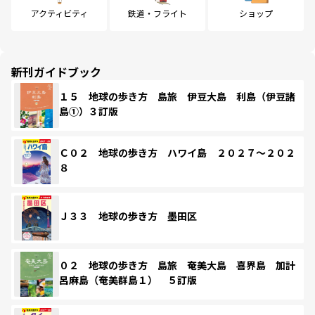
アクティビティ
鉄道・フライト
ショップ
新刊ガイドブック
１５ 地球の歩き方 島旅 伊豆大島 利島（伊豆諸
島①）３訂版
Ｃ０２ 地球の歩き方 ハワイ島 ２０２７～２０２
８
Ｊ３３ 地球の歩き方 墨田区
０２ 地球の歩き方 島旅 奄美大島 喜界島 加計
呂麻島（奄美群島１） ５訂版