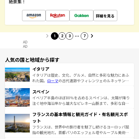
絶景集！
詳細を見る
…
1
2
3
7
AD
AD
人気の国と地域から探す
イタリア
イタリアは歴史、文化、グルメ、自然と多彩な魅力にあふ
れた国。
ローマ
の古代遺跡やフィレンツェのルネッサンス
美術、ヴェネツィアの運河など、歴史あるスポットはもち
スペイン
ろん、トスカーナの美しい田園風景やアマルフィ海岸の絶
景など、自然景観も見逃せない。観光の合間には、本場の
イベリア半島のほぼ80％を占めるスペインは、太陽が降り
ピザやパスタなど、絶品のイタリア料理を堪能することも
注ぐ地中海沿岸から雄大なピレネー山脈まで、多彩な自然
できる。朝目覚めてから夜眠るまで、すべての瞬間を楽し
と文化が詰まったヨーロッパ屈指の旅行先だ。多様な地域
フランスの基本情報と観光ガイド・有名観光スポ
ませてくれるイタリアで、忘れられない旅をしてみよう！
文化が根付くこの国では、情熱的なフラメンコ、熱気あふ
なお、新着のイタリア情報は
コンテンツ一覧
を参照してほ
れる闘牛、そして美味しいタパスが生活の一部となってい
ット
しい。
る。首都マドリードの洗練された雰囲気や、バルセロナの
フランスは、世界中の旅行者を魅了し続けるヨーロッパ屈
アートに溢れた街角から、地方では古代ローマ遺跡や中世
指の観光地だ。首都パリのエッフェル塔やルーブル美術館
の城塞都市、穏やかなビーチリゾートまで多彩な表情を見
といった象徴的なスポットから、田舎町の古風な美しさま