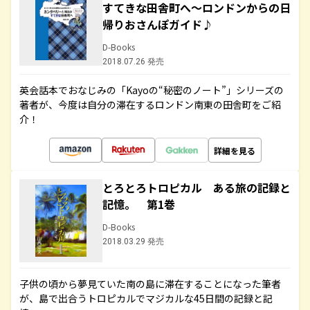
すてきな田舎町へ～ロンドンからの日
帰りおさんぽガイド♪
D-Books
2018.07.26 発売
英会話本でおなじみの「Kayoの“秘密のノート”」シリーズの
著者が、今度は自分の滞在するロンドン南東の田舎町をご紹
介！
詳細を見る
とろとろトロピカル ある旅の記録と
記憶。 第1巻
D-Books
2018.03.29 発売
子供の頃から夢見ていた南の島に滞在することになった筆者
が、島で出合うトロピカルでマジカルな45日間の記録と記