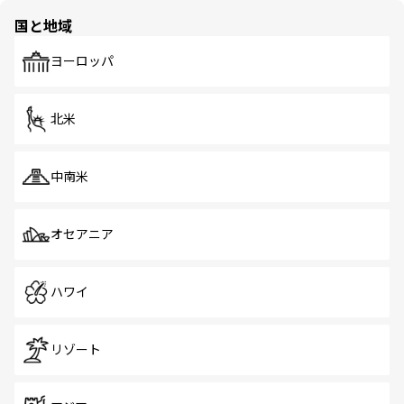
の多様性あふれるカラフルな町は、どこを歩いても新しい
国と地域
発見がある。さらに、治安のよさや充実した公共交通機関
も、旅行者にとっては魅力的なポイント。グルメも豊富
で、ホーカーズは地元の風情を楽しめる外せないスポット
ヨーロッパ
だ。訪れる人を飽きさせないシンガポールで、多様な魅力
を体感しよう。 なお、新着のシンガポール情報は
コンテン
ツ一覧
を参照してほしい。
北米
中南米
オセアニア
ハワイ
リゾート