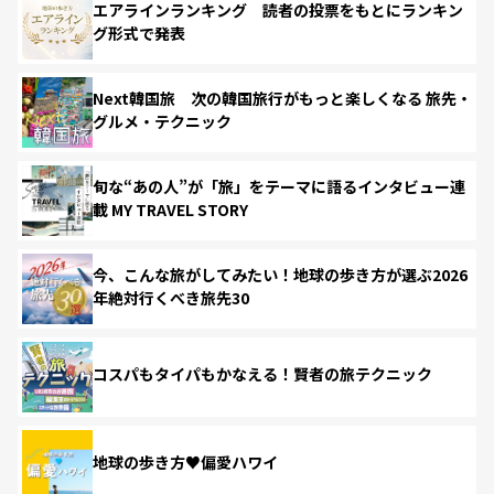
エアラインランキング 読者の投票をもとにランキン
グ形式で発表
Next韓国旅 次の韓国旅行がもっと楽しくなる 旅先・
グルメ・テクニック
旬な“あの人”が「旅」をテーマに語るインタビュー連
載 MY TRAVEL STORY
今、こんな旅がしてみたい！地球の歩き方が選ぶ2026
年絶対行くべき旅先30
コスパもタイパもかなえる！賢者の旅テクニック
地球の歩き方♥偏愛ハワイ