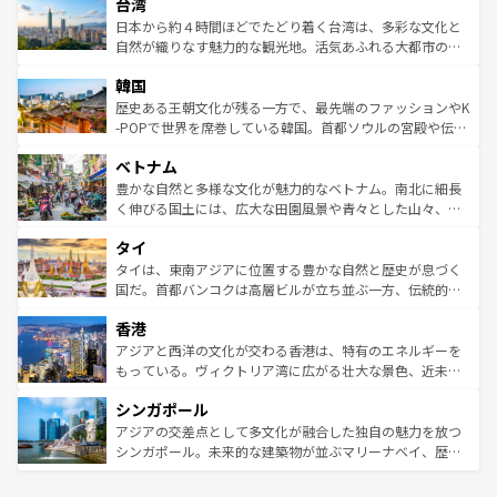
ならではの贅沢な旅のスタイルだ。 なお、新着のアメリカ
台湾
れるおもてなしの心で訪れる人々を迎えてくれるハワイの
リアリーフや大陸中央部にそびえるウルル（エアーズロッ
情報は
コンテンツ一覧
を参照してほしい。
人々、おいしいローカルフードやハワイアンミュージッ
ク）、タスマニアの美しい原生林やケアンズの熱帯雨林な
日本から約４時間ほどでたどり着く台湾は、多彩な文化と
ク、伝統的なフラダンスなど、すべてがハワイの魅力を彩
ど、見どころがたくさん。また、カフェやワイン、オージ
自然が織りなす魅力的な観光地。活気あふれる大都市の台
っている。訪れるたびに新しい発見と感動が待っているハ
ービーフなどの食文化も豊かで、美味しいものであふれて
北やノスタルジックな町並みが人気な九份（ジォウフェ
ワイを、存分に味わってほしい。 なお、新着のハワイ情報
韓国
いる。アクティビティも充実しており、サーフィンやダイ
ン）、静ひつな山岳地帯である台湾東部など、都市の喧騒
は
コンテンツ一覧
を参照してほしい。
ビング、ハイキングなど、アウトドア好きにはたまらな
と山間の静けさが共存しており、訪れる人に新しい発見と
歴史ある王朝文化が残る一方で、最先端のファッションやK
い。オーストラリアの多彩な魅力を存分に味わいつくそ
驚きをもたらしてくれる。また、奥深い台湾の食文化も魅
-POPで世界を席巻している韓国。首都ソウルの宮殿や伝統
う。 なお、新着のオーストラリア情報は
コンテンツ一覧
を
力で、夜市などの屋台グルメから高級料理、ヘルシーで美
家屋が並ぶエリアでは韓国の歴史と文化に浸ることがで
参照してほしい。
ベトナム
容にもいいと評判のスイーツなど、バラエティ豊かな料理
き、地方に足を延ばせば四季折々の自然美を楽しむことが
が味わえる。 なお、新着の台湾情報は
コンテンツ一覧
を参
できる。そして、キムチや焼肉、絶品のストリートフード
豊かな自然と多様な文化が魅力的なベトナム。南北に細長
照してほしい。
まで、さまざまな韓国料理が待っている。夜には、韓国な
く伸びる国土には、広大な田園風景や青々とした山々、世
らではのナイトライフも堪能できる。あたたかいホスピタ
界遺産に登録された壮大な自然景観が点在し、都市部では
タイ
リティに包まれながら、韓国の多彩な魅力を心ゆくまで味
急速な発展と共に伝統が息づく。ハノイの古い町並みやホ
わってみてほしい。 なお、新着の韓国情報は
コンテンツ一
ーチミン市のフランス統治時代の建物も、独特の雰囲気を
タイは、東南アジアに位置する豊かな自然と歴史が息づく
覧
を参照してほしい。
醸し出している。また、バラエティの豊かさとおいしさで
国だ。首都バンコクは高層ビルが立ち並ぶ一方、伝統的な
世界中の食通を魅了してやまないベトナム料理も魅力のひ
寺院や市場がいたるところに点在し、古きよき文化と現代
香港
とつ。フォーやバインミー、ベトナムコーヒーなどは、ぜ
の活気が交差している。北部ではチェンマイなどの山岳地
ひ現地で味わいたい。どの地域を訪れてもあたたかい人々
帯で自然と触れ合い、南部ではプーケットやクラビの美し
アジアと西洋の文化が交わる香港は、特有のエネルギーを
が旅行者を迎えてくれるので、きっと忘れられない旅にな
いビーチでリゾート気分を楽しむことができる。タイ料理
もっている。ヴィクトリア湾に広がる壮大な景色、近未来
るはずだ。 なお、新着のベトナム情報は
コンテンツ一覧
を
は世界的に有名で、屋台から高級レストランまで味覚を刺
的なアートスポット、そして歴史と現代が融合した町並
参照してほしい。
シンガポール
激する。気候は一年中温暖で、どの季節にも異なる楽しみ
み、どこを訪れても感動するはず。観光スポットが密集し
が待っている。親しみやすいタイの人々、仏教を中心とし
ており、効率よく見どころを回れるのも魅力。息をのむよ
アジアの交差点として多文化が融合した独自の魅力を放つ
た文化、そして多様な観光資源が、訪れる旅人を魅了し続
うな絶景から文化的な体験まで、香港を存分に楽しみ尽く
シンガポール。未来的な建築物が並ぶマリーナベイ、歴史
ける。 なお、新着のタイ情報は
コンテンツ一覧
を参照して
そう。 なお、新着の香港情報は
コンテンツ一覧
を参照して
と伝統を感じられるエスニックタウン、多数の緑豊かな公
ほしい。
ほしい。
園や自然保護区など、自然が調和した近代的な景観と文化