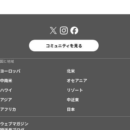
コミュニティを見る
国と地域
ヨーロッパ
北米
中南米
オセアニア
ハワイ
リゾート
アジア
中近東
アフリカ
日本
ウェブマガジン
特派員ブログ