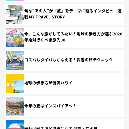
旬な“あの人”が「旅」をテーマに語るインタビュー連
載 MY TRAVEL STORY
今、こんな旅がしてみたい！地球の歩き方が選ぶ2026
年絶対行くべき旅先30
コスパもタイパもかなえる！賢者の旅テクニック
地球の歩き方♥偏愛ハワイ
今年の夏はインスパイアへ！
知れば知るほど好きになる 湘南・江の島