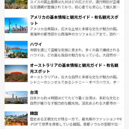
きるだろう。 なお、新着のフランス情報は
コンテンツ一覧
ドイツ情報は
コンテンツ一覧
を参照してほしい。
ティー、ビール好きにはたまらない英国パブ、サッカー観
スイスの国土面積は九州ほどの広さだが、運行時刻が正確
を参照してほしい。
戦など、本場だからこそできる体験も豊富。イギリスを旅
な交通網が整備されており、初心者でも安心して個人旅行
して楽しみつくそう。 なお、新着のイギリス情報は
コンテ
を楽しめる。日本同様に時刻表どおりの旅が可能だ。中世
アメリカの基本情報と観光ガイド・有名観光スポ
ンツ一覧
を参照してほしい。
の建物がそのまま残る町や、スイスならではのユニークな
博物館もあり、アルプス観光だけでなく町歩きも満喫する
ット
ことができる。国民の所得が高いため物価も高いが、旅行
アメリカ合衆国は、広大な土地と多様な文化が魅力の国。
者向けの交通パス提供のサービスもあり、うまく活用すれ
東海岸の都市部から西海岸のカリフォルニアまで、訪れる
ば市内交通費無料で観光を楽しむこともできる。 なお、新
場所ごとに異なる風景と体験が待っている。ニューヨーク
着のスイス情報は
コンテンツ一覧
を参照してほしい。
ハワイ
のような巨大都市は、観光、ショッピング、エンターテイ
ンメントが詰まった刺激的なスポットだ。一方、アメリカ
年間を通じて温暖な気候に恵まれ、多くの島で構成される
西部には大自然が広がり、グランドキャニオンやイエロー
ハワイは、どの島も独自の魅力をもっている。大自然の神
ストーン国立公園といった絶景が堪能できる。さらに、南
秘を感じたいなら、火山が生み出した壮大な景観を誇るハ
オーストラリアの基本情報と観光ガイド・有名観
部のニューオーリンズでは、音楽と美食が融合した独特の
ワイ島は見逃せない。また、定番の観光地といえばオアフ
文化が魅力。旅行者はアメリカの各地域で異なる魅力を楽
島だが、静かな自然を求めるならマウイ島やカウアイ島が
光スポット
しみながら、その多様性と豊かな歴史を感じることができ
おすすめ。エメラルドグリーンに輝く海をはじめ、豊かな
オーストラリアは、壮大な自然と多様な文化が魅力の国。
るだろう。車でのロードトリップや列車の旅も、アメリカ
文化や歴史が息づいている。「アロハスピリット」と呼ば
シドニーのシンボルであるシドニー・オペラハウス、オー
ならではの贅沢な旅のスタイルだ。 なお、新着のアメリカ
れるおもてなしの心で訪れる人々を迎えてくれるハワイの
ストラリア東海岸北部に広がる大サンゴ礁地帯グレートバ
情報は
コンテンツ一覧
を参照してほしい。
人々、おいしいローカルフードやハワイアンミュージッ
台湾
リアリーフや大陸中央部にそびえるウルル（エアーズロッ
ク、伝統的なフラダンスなど、すべてがハワイの魅力を彩
ク）、タスマニアの美しい原生林やケアンズの熱帯雨林な
日本から約４時間ほどでたどり着く台湾は、多彩な文化と
っている。訪れるたびに新しい発見と感動が待っているハ
ど、見どころがたくさん。また、カフェやワイン、オージ
自然が織りなす魅力的な観光地。活気あふれる大都市の台
ワイを、存分に味わってほしい。 なお、新着のハワイ情報
ービーフなどの食文化も豊かで、美味しいものであふれて
北やノスタルジックな町並みが人気な九份（ジォウフェ
は
コンテンツ一覧
を参照してほしい。
韓国
いる。アクティビティも充実しており、サーフィンやダイ
ン）、静ひつな山岳地帯である台湾東部など、都市の喧騒
ビング、ハイキングなど、アウトドア好きにはたまらな
と山間の静けさが共存しており、訪れる人に新しい発見と
歴史ある王朝文化が残る一方で、最先端のファッションやK
い。オーストラリアの多彩な魅力を存分に味わいつくそ
驚きをもたらしてくれる。また、奥深い台湾の食文化も魅
-POPで世界を席巻している韓国。首都ソウルの宮殿や伝統
う。 なお、新着のオーストラリア情報は
コンテンツ一覧
を
力で、夜市などの屋台グルメから高級料理、ヘルシーで美