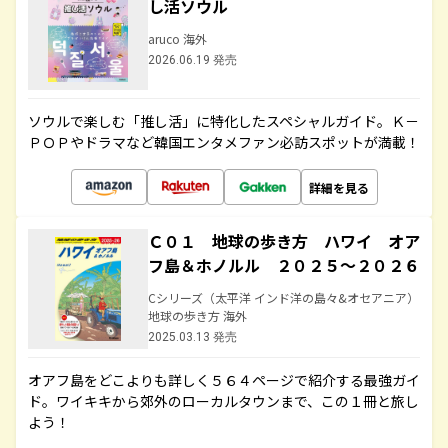
し活ソウル
aruco 海外
2026.06.19 発売
ソウルで楽しむ「推し活」に特化したスペシャルガイド。Ｋ－
ＰＯＰやドラマなど韓国エンタメファン必訪スポットが満載！
詳細を見る
Ｃ０１ 地球の歩き方 ハワイ オア
フ島＆ホノルル ２０２５～２０２６
Cシリーズ（太平洋 インド洋の島々&オセアニア）
地球の歩き方 海外
2025.03.13 発売
オアフ島をどこよりも詳しく５６４ページで紹介する最強ガイ
ド。ワイキキから郊外のローカルタウンまで、この１冊と旅し
よう！