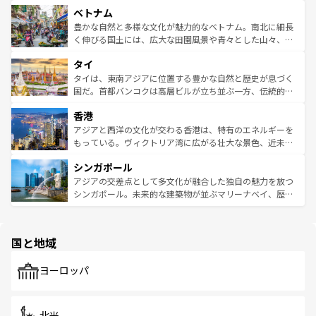
家屋が並ぶエリアでは韓国の歴史と文化に浸ることがで
参照してほしい。
ベトナム
容にもいいと評判のスイーツなど、バラエティ豊かな料理
き、地方に足を延ばせば四季折々の自然美を楽しむことが
が味わえる。 なお、新着の台湾情報は
コンテンツ一覧
を参
できる。そして、キムチや焼肉、絶品のストリートフード
豊かな自然と多様な文化が魅力的なベトナム。南北に細長
照してほしい。
まで、さまざまな韓国料理が待っている。夜には、韓国な
く伸びる国土には、広大な田園風景や青々とした山々、世
らではのナイトライフも堪能できる。あたたかいホスピタ
界遺産に登録された壮大な自然景観が点在し、都市部では
タイ
リティに包まれながら、韓国の多彩な魅力を心ゆくまで味
急速な発展と共に伝統が息づく。ハノイの古い町並みやホ
わってみてほしい。 なお、新着の韓国情報は
コンテンツ一
ーチミン市のフランス統治時代の建物も、独特の雰囲気を
タイは、東南アジアに位置する豊かな自然と歴史が息づく
覧
を参照してほしい。
醸し出している。また、バラエティの豊かさとおいしさで
国だ。首都バンコクは高層ビルが立ち並ぶ一方、伝統的な
世界中の食通を魅了してやまないベトナム料理も魅力のひ
寺院や市場がいたるところに点在し、古きよき文化と現代
香港
とつ。フォーやバインミー、ベトナムコーヒーなどは、ぜ
の活気が交差している。北部ではチェンマイなどの山岳地
ひ現地で味わいたい。どの地域を訪れてもあたたかい人々
帯で自然と触れ合い、南部ではプーケットやクラビの美し
アジアと西洋の文化が交わる香港は、特有のエネルギーを
が旅行者を迎えてくれるので、きっと忘れられない旅にな
いビーチでリゾート気分を楽しむことができる。タイ料理
もっている。ヴィクトリア湾に広がる壮大な景色、近未来
るはずだ。 なお、新着のベトナム情報は
コンテンツ一覧
を
は世界的に有名で、屋台から高級レストランまで味覚を刺
的なアートスポット、そして歴史と現代が融合した町並
参照してほしい。
シンガポール
激する。気候は一年中温暖で、どの季節にも異なる楽しみ
み、どこを訪れても感動するはず。観光スポットが密集し
が待っている。親しみやすいタイの人々、仏教を中心とし
ており、効率よく見どころを回れるのも魅力。息をのむよ
アジアの交差点として多文化が融合した独自の魅力を放つ
た文化、そして多様な観光資源が、訪れる旅人を魅了し続
うな絶景から文化的な体験まで、香港を存分に楽しみ尽く
シンガポール。未来的な建築物が並ぶマリーナベイ、歴史
ける。 なお、新着のタイ情報は
コンテンツ一覧
を参照して
そう。 なお、新着の香港情報は
コンテンツ一覧
を参照して
と伝統を感じられるエスニックタウン、多数の緑豊かな公
ほしい。
ほしい。
園や自然保護区など、自然が調和した近代的な景観と文化
の多様性あふれるカラフルな町は、どこを歩いても新しい
国と地域
発見がある。さらに、治安のよさや充実した公共交通機関
も、旅行者にとっては魅力的なポイント。グルメも豊富
で、ホーカーズは地元の風情を楽しめる外せないスポット
ヨーロッパ
だ。訪れる人を飽きさせないシンガポールで、多様な魅力
を体感しよう。 なお、新着のシンガポール情報は
コンテン
ツ一覧
を参照してほしい。