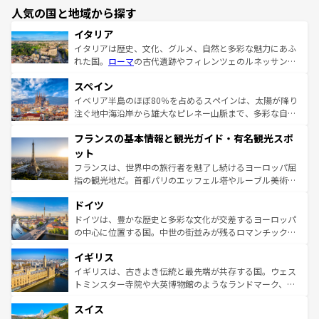
人気の国と地域から探す
イタリア
イタリアは歴史、文化、グルメ、自然と多彩な魅力にあふ
れた国。
ローマ
の古代遺跡やフィレンツェのルネッサンス
美術、ヴェネツィアの運河など、歴史あるスポットはもち
スペイン
ろん、トスカーナの美しい田園風景やアマルフィ海岸の絶
景など、自然景観も見逃せない。観光の合間には、本場の
イベリア半島のほぼ80％を占めるスペインは、太陽が降り
ピザやパスタなど、絶品のイタリア料理を堪能することも
注ぐ地中海沿岸から雄大なピレネー山脈まで、多彩な自然
できる。朝目覚めてから夜眠るまで、すべての瞬間を楽し
と文化が詰まったヨーロッパ屈指の旅行先だ。多様な地域
フランスの基本情報と観光ガイド・有名観光スポ
ませてくれるイタリアで、忘れられない旅をしてみよう！
文化が根付くこの国では、情熱的なフラメンコ、熱気あふ
なお、新着のイタリア情報は
コンテンツ一覧
を参照してほ
れる闘牛、そして美味しいタパスが生活の一部となってい
ット
しい。
る。首都マドリードの洗練された雰囲気や、バルセロナの
フランスは、世界中の旅行者を魅了し続けるヨーロッパ屈
アートに溢れた街角から、地方では古代ローマ遺跡や中世
指の観光地だ。首都パリのエッフェル塔やルーブル美術館
の城塞都市、穏やかなビーチリゾートまで多彩な表情を見
といった象徴的なスポットから、田舎町の古風な美しさま
せる。地方によって風土や気候が異なるスペインはその個
ドイツ
で、幅広い魅力が詰まっている。華麗な宮殿、歴史的な大
性で訪れる人を魅了する。 なお、新着のスペイン情報は
コ
聖堂、美しいビーチ、そして豊かな自然が、訪れる者を心
ドイツは、豊かな歴史と多彩な文化が交差するヨーロッパ
ンテンツ一覧
を参照してほしい。
から魅了する。また、フランスは美食の国としても知ら
の中心に位置する国。中世の街並みが残るロマンチック街
れ、フランス料理はユネスコ無形文化遺産にも登録されて
道から、未来を先取りするようなモダンな都市まで多様な
イギリス
いる。シャンパンの発祥地であるランス、プロヴァンスの
顔を持つこの国は、どこを歩いても飽きることがない。ベ
香り高いラベンダー畑など、多彩な楽しみ方が可能だ。さ
ルリンの文化的活気、バイエルン州のアルプスの絶景、そ
イギリスは、古きよき伝統と最先端が共存する国。ウェス
らに、パリ以外の地域にも魅力が溢れており、どの街角に
してライン川沿いのワイン畑といった風景は必見。ビール
トミンスター寺院や大英博物館のようなランドマーク、歴
も豊かな歴史と文化が息づいている。パリ以外の個性あふ
とソーセージを味わいながら地元の人と過ごす楽しい時間
史ある大学都市、美しい丘陵地帯や牧歌的な風景など、エ
れる地方に足を運ぶとそれぞれで全く異なる文化を体験で
スイス
は、お酒好きな人にはぜひ体験してほしい。 なお、新着の
リアごとに異なる魅力がある。また、優雅なアフタヌーン