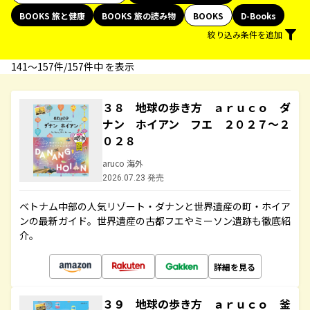
BOOKS 旅と健康
BOOKS 旅の読み物
BOOKS
D-Books
絞り込み条件を追加
141〜157件/157件中 を表示
３８ 地球の歩き方 ａｒｕｃｏ ダ
ナン ホイアン フエ ２０２７～２
０２８
aruco 海外
2026.07.23 発売
ベトナム中部の人気リゾート・ダナンと世界遺産の町・ホイア
ンの最新ガイド。世界遺産の古都フエやミーソン遺跡も徹底紹
介。
詳細を見る
３９ 地球の歩き方 ａｒｕｃｏ 釜