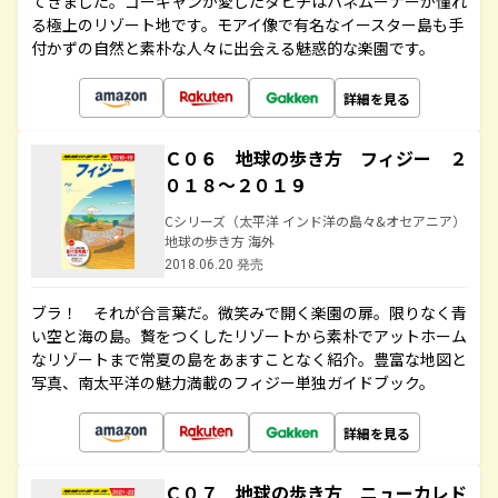
てきました。ゴーギャンが愛したタヒチはハネムーナーが憧れ
る極上のリゾート地です。モアイ像で有名なイースター島も手
付かずの自然と素朴な人々に出会える魅惑的な楽園です。
詳細を見る
Ｃ０６ 地球の歩き方 フィジー ２
０１８～２０１９
Cシリーズ（太平洋 インド洋の島々&オセアニア）
地球の歩き方 海外
2018.06.20 発売
ブラ！ それが合言葉だ。微笑みで開く楽園の扉。限りなく青
い空と海の島。贅をつくしたリゾートから素朴でアットホーム
なリゾートまで常夏の島をあますことなく紹介。豊富な地図と
写真、南太平洋の魅力満載のフィジー単独ガイドブック。
詳細を見る
Ｃ０７ 地球の歩き方 ニューカレド