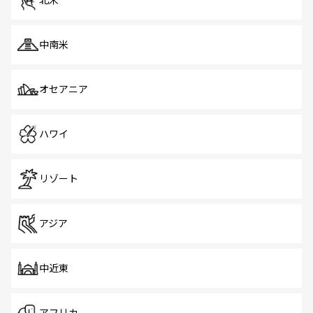
北米
中南米
オセアニア
ハワイ
リゾート
アジア
中近東