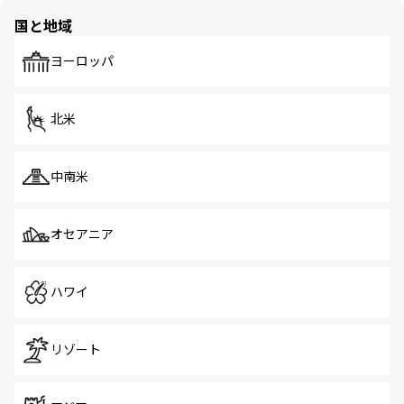
の多様性あふれるカラフルな町は、どこを歩いても新しい
国と地域
発見がある。さらに、治安のよさや充実した公共交通機関
も、旅行者にとっては魅力的なポイント。グルメも豊富
で、ホーカーズは地元の風情を楽しめる外せないスポット
ヨーロッパ
だ。訪れる人を飽きさせないシンガポールで、多様な魅力
を体感しよう。 なお、新着のシンガポール情報は
コンテン
ツ一覧
を参照してほしい。
北米
中南米
オセアニア
ハワイ
リゾート