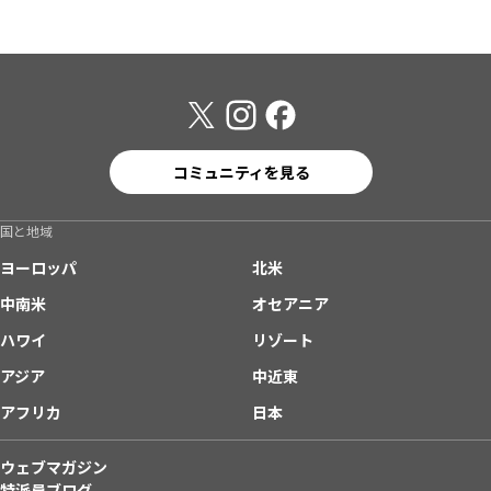
コミュニティを見る
国と地域
ヨーロッパ
北米
中南米
オセアニア
ハワイ
リゾート
アジア
中近東
アフリカ
日本
ウェブマガジン
特派員ブログ