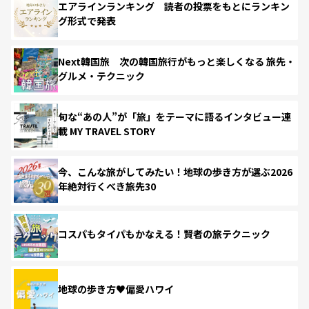
エアラインランキング 読者の投票をもとにランキン
グ形式で発表
Next韓国旅 次の韓国旅行がもっと楽しくなる 旅先・
グルメ・テクニック
旬な“あの人”が「旅」をテーマに語るインタビュー連
載 MY TRAVEL STORY
今、こんな旅がしてみたい！地球の歩き方が選ぶ2026
年絶対行くべき旅先30
コスパもタイパもかなえる！賢者の旅テクニック
地球の歩き方♥偏愛ハワイ