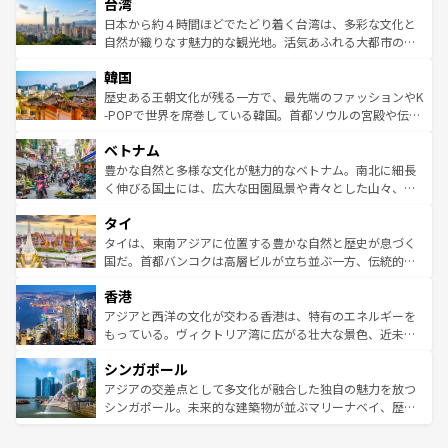
ならではの贅沢な旅のスタイルだ。 なお、新着のアメリカ
台湾
れるおもてなしの心で訪れる人々を迎えてくれるハワイの
リアリーフや大陸中央部にそびえるウルル（エアーズロッ
情報は
コンテンツ一覧
を参照してほしい。
人々、おいしいローカルフードやハワイアンミュージッ
ク）、タスマニアの美しい原生林やケアンズの熱帯雨林な
日本から約４時間ほどでたどり着く台湾は、多彩な文化と
ク、伝統的なフラダンスなど、すべてがハワイの魅力を彩
ど、見どころがたくさん。また、カフェやワイン、オージ
自然が織りなす魅力的な観光地。活気あふれる大都市の台
っている。訪れるたびに新しい発見と感動が待っているハ
ービーフなどの食文化も豊かで、美味しいものであふれて
北やノスタルジックな町並みが人気な九份（ジォウフェ
ワイを、存分に味わってほしい。 なお、新着のハワイ情報
韓国
いる。アクティビティも充実しており、サーフィンやダイ
ン）、静ひつな山岳地帯である台湾東部など、都市の喧騒
は
コンテンツ一覧
を参照してほしい。
ビング、ハイキングなど、アウトドア好きにはたまらな
と山間の静けさが共存しており、訪れる人に新しい発見と
歴史ある王朝文化が残る一方で、最先端のファッションやK
い。オーストラリアの多彩な魅力を存分に味わいつくそ
驚きをもたらしてくれる。また、奥深い台湾の食文化も魅
-POPで世界を席巻している韓国。首都ソウルの宮殿や伝統
う。 なお、新着のオーストラリア情報は
コンテンツ一覧
を
力で、夜市などの屋台グルメから高級料理、ヘルシーで美
家屋が並ぶエリアでは韓国の歴史と文化に浸ることがで
参照してほしい。
ベトナム
容にもいいと評判のスイーツなど、バラエティ豊かな料理
き、地方に足を延ばせば四季折々の自然美を楽しむことが
が味わえる。 なお、新着の台湾情報は
コンテンツ一覧
を参
できる。そして、キムチや焼肉、絶品のストリートフード
豊かな自然と多様な文化が魅力的なベトナム。南北に細長
照してほしい。
まで、さまざまな韓国料理が待っている。夜には、韓国な
く伸びる国土には、広大な田園風景や青々とした山々、世
らではのナイトライフも堪能できる。あたたかいホスピタ
界遺産に登録された壮大な自然景観が点在し、都市部では
タイ
リティに包まれながら、韓国の多彩な魅力を心ゆくまで味
急速な発展と共に伝統が息づく。ハノイの古い町並みやホ
わってみてほしい。 なお、新着の韓国情報は
コンテンツ一
ーチミン市のフランス統治時代の建物も、独特の雰囲気を
タイは、東南アジアに位置する豊かな自然と歴史が息づく
覧
を参照してほしい。
醸し出している。また、バラエティの豊かさとおいしさで
国だ。首都バンコクは高層ビルが立ち並ぶ一方、伝統的な
世界中の食通を魅了してやまないベトナム料理も魅力のひ
寺院や市場がいたるところに点在し、古きよき文化と現代
香港
とつ。フォーやバインミー、ベトナムコーヒーなどは、ぜ
の活気が交差している。北部ではチェンマイなどの山岳地
ひ現地で味わいたい。どの地域を訪れてもあたたかい人々
帯で自然と触れ合い、南部ではプーケットやクラビの美し
アジアと西洋の文化が交わる香港は、特有のエネルギーを
が旅行者を迎えてくれるので、きっと忘れられない旅にな
いビーチでリゾート気分を楽しむことができる。タイ料理
もっている。ヴィクトリア湾に広がる壮大な景色、近未来
るはずだ。 なお、新着のベトナム情報は
コンテンツ一覧
を
は世界的に有名で、屋台から高級レストランまで味覚を刺
的なアートスポット、そして歴史と現代が融合した町並
参照してほしい。
シンガポール
激する。気候は一年中温暖で、どの季節にも異なる楽しみ
み、どこを訪れても感動するはず。観光スポットが密集し
が待っている。親しみやすいタイの人々、仏教を中心とし
ており、効率よく見どころを回れるのも魅力。息をのむよ
アジアの交差点として多文化が融合した独自の魅力を放つ
た文化、そして多様な観光資源が、訪れる旅人を魅了し続
うな絶景から文化的な体験まで、香港を存分に楽しみ尽く
シンガポール。未来的な建築物が並ぶマリーナベイ、歴史
ける。 なお、新着のタイ情報は
コンテンツ一覧
を参照して
そう。 なお、新着の香港情報は
コンテンツ一覧
を参照して
と伝統を感じられるエスニックタウン、多数の緑豊かな公
ほしい。
ほしい。
園や自然保護区など、自然が調和した近代的な景観と文化