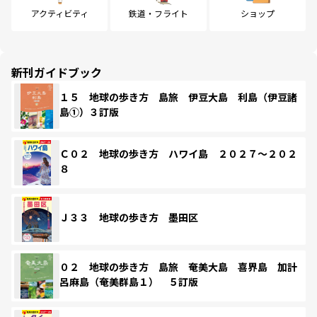
アクティビティ
鉄道・フライト
ショップ
新刊ガイドブック
１５ 地球の歩き方 島旅 伊豆大島 利島（伊豆諸
島①）３訂版
Ｃ０２ 地球の歩き方 ハワイ島 ２０２７～２０２
８
Ｊ３３ 地球の歩き方 墨田区
０２ 地球の歩き方 島旅 奄美大島 喜界島 加計
呂麻島（奄美群島１） ５訂版