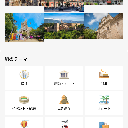
旅のテーマ
飲食
建築・アート
宿泊
イベント・観戦
世界遺産
リゾート