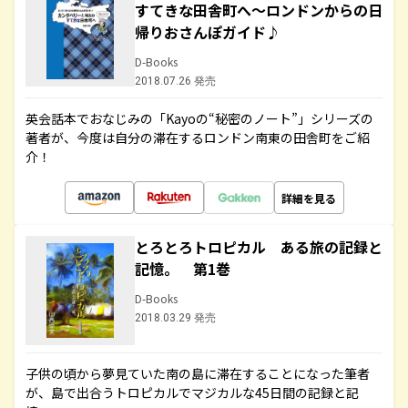
すてきな田舎町へ～ロンドンからの日
帰りおさんぽガイド♪
D-Books
2018.07.26 発売
英会話本でおなじみの「Kayoの“秘密のノート”」シリーズの
著者が、今度は自分の滞在するロンドン南東の田舎町をご紹
介！
詳細を見る
とろとろトロピカル ある旅の記録と
記憶。 第1巻
D-Books
2018.03.29 発売
子供の頃から夢見ていた南の島に滞在することになった筆者
が、島で出合うトロピカルでマジカルな45日間の記録と記