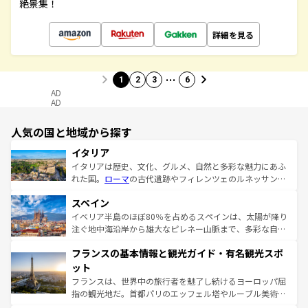
絶景集！
詳細を見る
…
1
2
3
6
AD
AD
人気の国と地域から探す
イタリア
イタリアは歴史、文化、グルメ、自然と多彩な魅力にあふ
れた国。
ローマ
の古代遺跡やフィレンツェのルネッサンス
美術、ヴェネツィアの運河など、歴史あるスポットはもち
スペイン
ろん、トスカーナの美しい田園風景やアマルフィ海岸の絶
景など、自然景観も見逃せない。観光の合間には、本場の
イベリア半島のほぼ80％を占めるスペインは、太陽が降り
ピザやパスタなど、絶品のイタリア料理を堪能することも
注ぐ地中海沿岸から雄大なピレネー山脈まで、多彩な自然
できる。朝目覚めてから夜眠るまで、すべての瞬間を楽し
と文化が詰まったヨーロッパ屈指の旅行先だ。多様な地域
フランスの基本情報と観光ガイド・有名観光スポ
ませてくれるイタリアで、忘れられない旅をしてみよう！
文化が根付くこの国では、情熱的なフラメンコ、熱気あふ
なお、新着のイタリア情報は
コンテンツ一覧
を参照してほ
れる闘牛、そして美味しいタパスが生活の一部となってい
ット
しい。
る。首都マドリードの洗練された雰囲気や、バルセロナの
フランスは、世界中の旅行者を魅了し続けるヨーロッパ屈
アートに溢れた街角から、地方では古代ローマ遺跡や中世
指の観光地だ。首都パリのエッフェル塔やルーブル美術館
の城塞都市、穏やかなビーチリゾートまで多彩な表情を見
といった象徴的なスポットから、田舎町の古風な美しさま