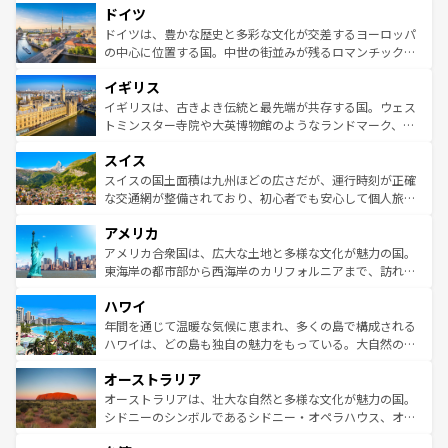
せる。地方によって風土や気候が異なるスペインはその個
ドイツ
で、幅広い魅力が詰まっている。華麗な宮殿、歴史的な大
性で訪れる人を魅了する。 なお、新着のスペイン情報は
コ
聖堂、美しいビーチ、そして豊かな自然が、訪れる者を心
ドイツは、豊かな歴史と多彩な文化が交差するヨーロッパ
ンテンツ一覧
を参照してほしい。
から魅了する。また、フランスは美食の国としても知ら
の中心に位置する国。中世の街並みが残るロマンチック街
れ、フランス料理はユネスコ無形文化遺産にも登録されて
道から、未来を先取りするようなモダンな都市まで多様な
イギリス
いる。シャンパンの発祥地であるランス、プロヴァンスの
顔を持つこの国は、どこを歩いても飽きることがない。ベ
香り高いラベンダー畑など、多彩な楽しみ方が可能だ。さ
ルリンの文化的活気、バイエルン州のアルプスの絶景、そ
イギリスは、古きよき伝統と最先端が共存する国。ウェス
らに、パリ以外の地域にも魅力が溢れており、どの街角に
してライン川沿いのワイン畑といった風景は必見。ビール
トミンスター寺院や大英博物館のようなランドマーク、歴
も豊かな歴史と文化が息づいている。パリ以外の個性あふ
とソーセージを味わいながら地元の人と過ごす楽しい時間
史ある大学都市、美しい丘陵地帯や牧歌的な風景など、エ
れる地方に足を運ぶとそれぞれで全く異なる文化を体験で
スイス
は、お酒好きな人にはぜひ体験してほしい。 なお、新着の
リアごとに異なる魅力がある。また、優雅なアフタヌーン
きるだろう。 なお、新着のフランス情報は
コンテンツ一覧
ドイツ情報は
コンテンツ一覧
を参照してほしい。
ティー、ビール好きにはたまらない英国パブ、サッカー観
スイスの国土面積は九州ほどの広さだが、運行時刻が正確
を参照してほしい。
戦など、本場だからこそできる体験も豊富。イギリスを旅
な交通網が整備されており、初心者でも安心して個人旅行
して楽しみつくそう。 なお、新着のイギリス情報は
コンテ
を楽しめる。日本同様に時刻表どおりの旅が可能だ。中世
アメリカ
ンツ一覧
を参照してほしい。
の建物がそのまま残る町や、スイスならではのユニークな
博物館もあり、アルプス観光だけでなく町歩きも満喫する
アメリカ合衆国は、広大な土地と多様な文化が魅力の国。
ことができる。国民の所得が高いため物価も高いが、旅行
東海岸の都市部から西海岸のカリフォルニアまで、訪れる
者向けの交通パス提供のサービスもあり、うまく活用すれ
場所ごとに異なる風景と体験が待っている。ニューヨーク
ハワイ
ば市内交通費無料で観光を楽しむこともできる。 なお、新
のような巨大都市は、観光、ショッピング、エンターテイ
着のスイス情報は
コンテンツ一覧
を参照してほしい。
ンメントが詰まった刺激的なスポットだ。一方、アメリカ
年間を通じて温暖な気候に恵まれ、多くの島で構成される
西部には大自然が広がり、グランドキャニオンやイエロー
ハワイは、どの島も独自の魅力をもっている。大自然の神
ストーン国立公園といった絶景が堪能できる。さらに、南
秘を感じたいなら、火山が生み出した壮大な景観を誇るハ
オーストラリア
部のニューオーリンズでは、音楽と美食が融合した独特の
ワイ島は見逃せない。また、定番の観光地といえばオアフ
文化が魅力。旅行者はアメリカの各地域で異なる魅力を楽
島だが、静かな自然を求めるならマウイ島やカウアイ島が
オーストラリアは、壮大な自然と多様な文化が魅力の国。
しみながら、その多様性と豊かな歴史を感じることができ
おすすめ。エメラルドグリーンに輝く海をはじめ、豊かな
シドニーのシンボルであるシドニー・オペラハウス、オー
るだろう。車でのロードトリップや列車の旅も、アメリカ
文化や歴史が息づいている。「アロハスピリット」と呼ば
ストラリア東海岸北部に広がる大サンゴ礁地帯グレートバ