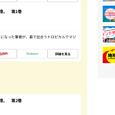
憶。 第1巻
とになった筆者が、島で出合うトロピカルでマジ
詳細を見る
憶。 第2巻