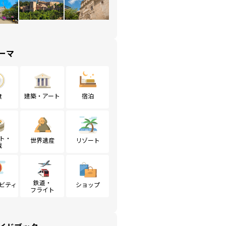
ーマ
食
建築・アート
宿泊
ト・
世界遺産
リゾート
戦
鉄道・
ビティ
ショップ
フライト