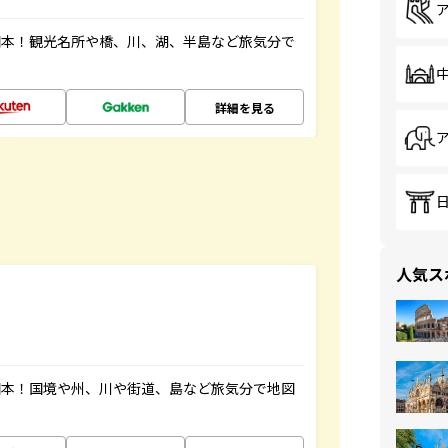
図本！観光名所や橋、川、湖、半島など旅気分で
詳細を見る
人気ス
図本！国境や州、川や街道、島など旅気分で地図