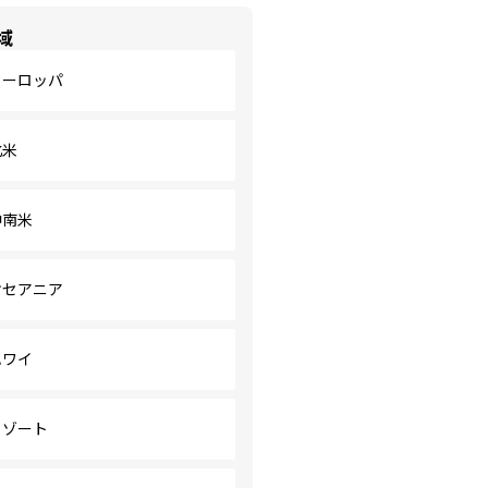
域
ヨーロッパ
北米
中南米
オセアニア
ハワイ
リゾート