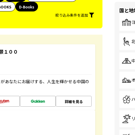
BOOKS
D-Books
国と地
絞り込み条件を追加
景１００
」があなたにお届けする、人生を輝かせる中国の
詳細を見る