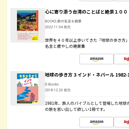
心に寄り添う台湾のことばと絶景１００
BOOKS 旅の名言＆絶景
2022.11.04 発売
世界を４０年以上歩いてきた「地球の歩き方
名言と癒やしの絶景集
地球の歩き方 3 インド・ネパール 1982
D-Books
2018.12.20 発売
1981年、旅人のバイブルとして登場した地
の旅を思い出して欲しい1冊です。