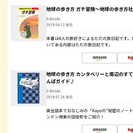
地球の歩き方 ガチ冒険～地球の歩き方
D-Books
2018.04.12 発売
本書は4人の旅好きによるただの旅日記です。
いてある内容はただの旅日記です。
地球の歩き方 カンタベリーと周辺のす
んぽガイド♪
D-Books
2018.07.26 発売
英会話本でおなじみの「Kayoの“秘密のノー
ンドン南東の田舎町をご紹介！