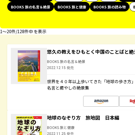
BOOKS 旅の名言＆絶景
BOOKS 旅と健康
BOOKS 旅の読み物
1〜20件/128件中 を表示
悠久の教えをひもとく中国のことばと絶
BOOKS 旅の名言＆絶景
2022.12.15 発売
世界を４０年以上歩いてきた「地球の歩き方
名言と癒やしの絶景集
地球のなぞり方 旅地図 日本編
BOOKS 旅と健康
2022.11.25 発売