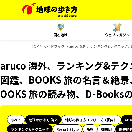
国と地域
ウェブマガジン
TOP
ガイドブック
aruco 海外、ランキング&テクニック、
aruco 海外、ランキング&
図鑑、BOOKS 旅の名言＆絶景
OOKS 旅の読み物、D-Book
すべて
地球の歩き方 海外
地球の歩き方 Jシリーズ（国内）
aru
ランキング&テクニック
Resort Style
島旅
御朱印
歴史時