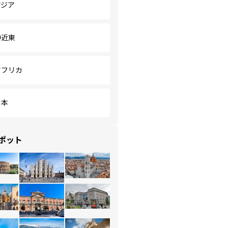
アジア
中近東
アフリカ
日本
ポット