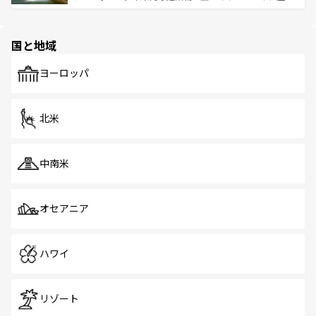
ける。 なお、新着のタイ情報は
コンテンツ一覧
を参照して
そう。 なお、新着の香港情報は
コンテンツ一覧
を参照して
と伝統を感じられるエスニックタウン、多数の緑豊かな公
ほしい。
ほしい。
園や自然保護区など、自然が調和した近代的な景観と文化
の多様性あふれるカラフルな町は、どこを歩いても新しい
国と地域
発見がある。さらに、治安のよさや充実した公共交通機関
も、旅行者にとっては魅力的なポイント。グルメも豊富
で、ホーカーズは地元の風情を楽しめる外せないスポット
ヨーロッパ
だ。訪れる人を飽きさせないシンガポールで、多様な魅力
を体感しよう。 なお、新着のシンガポール情報は
コンテン
ツ一覧
を参照してほしい。
北米
中南米
オセアニア
ハワイ
リゾート