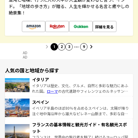
ド。「地球の歩き方」が贈る、人生を輝かせる名言と癒やしの
絶景集！
詳細を見る
…
1
2
3
9
AD
AD
人気の国と地域から探す
イタリア
イタリアは歴史、文化、グルメ、自然と多彩な魅力にあふ
れた国。
ローマ
の古代遺跡やフィレンツェのルネッサンス
美術、ヴェネツィアの運河など、歴史あるスポットはもち
スペイン
ろん、トスカーナの美しい田園風景やアマルフィ海岸の絶
景など、自然景観も見逃せない。観光の合間には、本場の
イベリア半島のほぼ80％を占めるスペインは、太陽が降り
ピザやパスタなど、絶品のイタリア料理を堪能することも
注ぐ地中海沿岸から雄大なピレネー山脈まで、多彩な自然
できる。朝目覚めてから夜眠るまで、すべての瞬間を楽し
と文化が詰まったヨーロッパ屈指の旅行先だ。多様な地域
フランスの基本情報と観光ガイド・有名観光スポ
ませてくれるイタリアで、忘れられない旅をしてみよう！
文化が根付くこの国では、情熱的なフラメンコ、熱気あふ
なお、新着のイタリア情報は
コンテンツ一覧
を参照してほ
れる闘牛、そして美味しいタパスが生活の一部となってい
ット
しい。
る。首都マドリードの洗練された雰囲気や、バルセロナの
フランスは、世界中の旅行者を魅了し続けるヨーロッパ屈