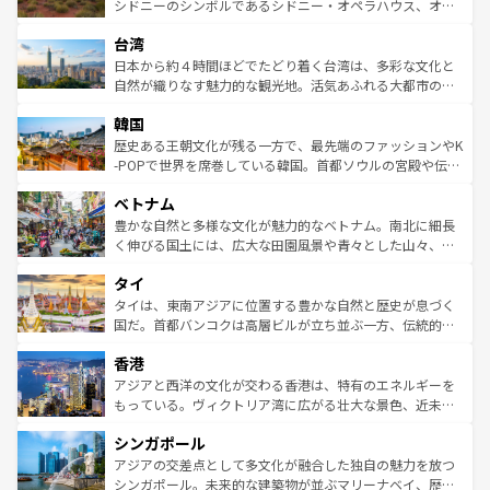
しみながら、その多様性と豊かな歴史を感じることができ
おすすめ。エメラルドグリーンに輝く海をはじめ、豊かな
シドニーのシンボルであるシドニー・オペラハウス、オー
るだろう。車でのロードトリップや列車の旅も、アメリカ
文化や歴史が息づいている。「アロハスピリット」と呼ば
ストラリア東海岸北部に広がる大サンゴ礁地帯グレートバ
ならではの贅沢な旅のスタイルだ。 なお、新着のアメリカ
台湾
れるおもてなしの心で訪れる人々を迎えてくれるハワイの
リアリーフや大陸中央部にそびえるウルル（エアーズロッ
情報は
コンテンツ一覧
を参照してほしい。
人々、おいしいローカルフードやハワイアンミュージッ
ク）、タスマニアの美しい原生林やケアンズの熱帯雨林な
日本から約４時間ほどでたどり着く台湾は、多彩な文化と
ク、伝統的なフラダンスなど、すべてがハワイの魅力を彩
ど、見どころがたくさん。また、カフェやワイン、オージ
自然が織りなす魅力的な観光地。活気あふれる大都市の台
っている。訪れるたびに新しい発見と感動が待っているハ
ービーフなどの食文化も豊かで、美味しいものであふれて
北やノスタルジックな町並みが人気な九份（ジォウフェ
ワイを、存分に味わってほしい。 なお、新着のハワイ情報
韓国
いる。アクティビティも充実しており、サーフィンやダイ
ン）、静ひつな山岳地帯である台湾東部など、都市の喧騒
は
コンテンツ一覧
を参照してほしい。
ビング、ハイキングなど、アウトドア好きにはたまらな
と山間の静けさが共存しており、訪れる人に新しい発見と
歴史ある王朝文化が残る一方で、最先端のファッションやK
い。オーストラリアの多彩な魅力を存分に味わいつくそ
驚きをもたらしてくれる。また、奥深い台湾の食文化も魅
-POPで世界を席巻している韓国。首都ソウルの宮殿や伝統
う。 なお、新着のオーストラリア情報は
コンテンツ一覧
を
力で、夜市などの屋台グルメから高級料理、ヘルシーで美
家屋が並ぶエリアでは韓国の歴史と文化に浸ることがで
参照してほしい。
ベトナム
容にもいいと評判のスイーツなど、バラエティ豊かな料理
き、地方に足を延ばせば四季折々の自然美を楽しむことが
が味わえる。 なお、新着の台湾情報は
コンテンツ一覧
を参
できる。そして、キムチや焼肉、絶品のストリートフード
豊かな自然と多様な文化が魅力的なベトナム。南北に細長
照してほしい。
まで、さまざまな韓国料理が待っている。夜には、韓国な
く伸びる国土には、広大な田園風景や青々とした山々、世
らではのナイトライフも堪能できる。あたたかいホスピタ
界遺産に登録された壮大な自然景観が点在し、都市部では
タイ
リティに包まれながら、韓国の多彩な魅力を心ゆくまで味
急速な発展と共に伝統が息づく。ハノイの古い町並みやホ
わってみてほしい。 なお、新着の韓国情報は
コンテンツ一
ーチミン市のフランス統治時代の建物も、独特の雰囲気を
タイは、東南アジアに位置する豊かな自然と歴史が息づく
覧
を参照してほしい。
醸し出している。また、バラエティの豊かさとおいしさで
国だ。首都バンコクは高層ビルが立ち並ぶ一方、伝統的な
世界中の食通を魅了してやまないベトナム料理も魅力のひ
寺院や市場がいたるところに点在し、古きよき文化と現代
香港
とつ。フォーやバインミー、ベトナムコーヒーなどは、ぜ
の活気が交差している。北部ではチェンマイなどの山岳地
ひ現地で味わいたい。どの地域を訪れてもあたたかい人々
帯で自然と触れ合い、南部ではプーケットやクラビの美し
アジアと西洋の文化が交わる香港は、特有のエネルギーを
が旅行者を迎えてくれるので、きっと忘れられない旅にな
いビーチでリゾート気分を楽しむことができる。タイ料理
もっている。ヴィクトリア湾に広がる壮大な景色、近未来
るはずだ。 なお、新着のベトナム情報は
コンテンツ一覧
を
は世界的に有名で、屋台から高級レストランまで味覚を刺
的なアートスポット、そして歴史と現代が融合した町並
参照してほしい。
シンガポール
激する。気候は一年中温暖で、どの季節にも異なる楽しみ
み、どこを訪れても感動するはず。観光スポットが密集し
が待っている。親しみやすいタイの人々、仏教を中心とし
ており、効率よく見どころを回れるのも魅力。息をのむよ
アジアの交差点として多文化が融合した独自の魅力を放つ
た文化、そして多様な観光資源が、訪れる旅人を魅了し続
うな絶景から文化的な体験まで、香港を存分に楽しみ尽く
シンガポール。未来的な建築物が並ぶマリーナベイ、歴史