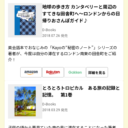
地球の歩き方 カンタベリーと周辺の
すてきな田舎町へ～ロンドンからの日
帰りおさんぽガイド♪
D-Books
2018.07.26 発売
英会話本でおなじみの「Kayoの“秘密のノート”」シリーズの
著者が、今度は自分の滞在するロンドン南東の田舎町をご紹
介！
詳細を見る
とろとろトロピカル ある旅の記録と
記憶。 第1巻
D-Books
2018.03.29 発売
子供の頃から夢見ていた南の島に滞在することになった筆者