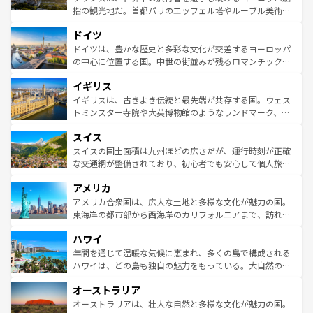
アートに溢れた街角から、地方では古代ローマ遺跡や中世
指の観光地だ。首都パリのエッフェル塔やルーブル美術館
の城塞都市、穏やかなビーチリゾートまで多彩な表情を見
といった象徴的なスポットから、田舎町の古風な美しさま
せる。地方によって風土や気候が異なるスペインはその個
ドイツ
で、幅広い魅力が詰まっている。華麗な宮殿、歴史的な大
性で訪れる人を魅了する。 なお、新着のスペイン情報は
コ
聖堂、美しいビーチ、そして豊かな自然が、訪れる者を心
ドイツは、豊かな歴史と多彩な文化が交差するヨーロッパ
ンテンツ一覧
を参照してほしい。
から魅了する。また、フランスは美食の国としても知ら
の中心に位置する国。中世の街並みが残るロマンチック街
れ、フランス料理はユネスコ無形文化遺産にも登録されて
道から、未来を先取りするようなモダンな都市まで多様な
イギリス
いる。シャンパンの発祥地であるランス、プロヴァンスの
顔を持つこの国は、どこを歩いても飽きることがない。ベ
香り高いラベンダー畑など、多彩な楽しみ方が可能だ。さ
ルリンの文化的活気、バイエルン州のアルプスの絶景、そ
イギリスは、古きよき伝統と最先端が共存する国。ウェス
らに、パリ以外の地域にも魅力が溢れており、どの街角に
してライン川沿いのワイン畑といった風景は必見。ビール
トミンスター寺院や大英博物館のようなランドマーク、歴
も豊かな歴史と文化が息づいている。パリ以外の個性あふ
とソーセージを味わいながら地元の人と過ごす楽しい時間
史ある大学都市、美しい丘陵地帯や牧歌的な風景など、エ
れる地方に足を運ぶとそれぞれで全く異なる文化を体験で
スイス
は、お酒好きな人にはぜひ体験してほしい。 なお、新着の
リアごとに異なる魅力がある。また、優雅なアフタヌーン
きるだろう。 なお、新着のフランス情報は
コンテンツ一覧
ドイツ情報は
コンテンツ一覧
を参照してほしい。
ティー、ビール好きにはたまらない英国パブ、サッカー観
スイスの国土面積は九州ほどの広さだが、運行時刻が正確
を参照してほしい。
戦など、本場だからこそできる体験も豊富。イギリスを旅
な交通網が整備されており、初心者でも安心して個人旅行
して楽しみつくそう。 なお、新着のイギリス情報は
コンテ
を楽しめる。日本同様に時刻表どおりの旅が可能だ。中世
アメリカ
ンツ一覧
を参照してほしい。
の建物がそのまま残る町や、スイスならではのユニークな
博物館もあり、アルプス観光だけでなく町歩きも満喫する
アメリカ合衆国は、広大な土地と多様な文化が魅力の国。
ことができる。国民の所得が高いため物価も高いが、旅行
東海岸の都市部から西海岸のカリフォルニアまで、訪れる
者向けの交通パス提供のサービスもあり、うまく活用すれ
場所ごとに異なる風景と体験が待っている。ニューヨーク
ハワイ
ば市内交通費無料で観光を楽しむこともできる。 なお、新
のような巨大都市は、観光、ショッピング、エンターテイ
着のスイス情報は
コンテンツ一覧
を参照してほしい。
ンメントが詰まった刺激的なスポットだ。一方、アメリカ
年間を通じて温暖な気候に恵まれ、多くの島で構成される
西部には大自然が広がり、グランドキャニオンやイエロー
ハワイは、どの島も独自の魅力をもっている。大自然の神
ストーン国立公園といった絶景が堪能できる。さらに、南
秘を感じたいなら、火山が生み出した壮大な景観を誇るハ
オーストラリア
部のニューオーリンズでは、音楽と美食が融合した独特の
ワイ島は見逃せない。また、定番の観光地といえばオアフ
文化が魅力。旅行者はアメリカの各地域で異なる魅力を楽
島だが、静かな自然を求めるならマウイ島やカウアイ島が
オーストラリアは、壮大な自然と多様な文化が魅力の国。