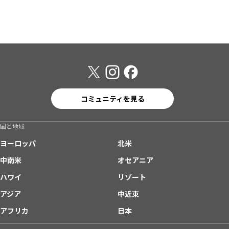
コミュニティを見る
国と地域
ヨーロッパ
北米
中南米
オセアニア
ハワイ
リゾート
アジア
中近東
アフリカ
日本