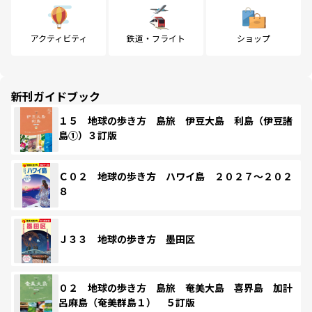
アクティビティ
鉄道・フライト
ショップ
新刊ガイドブック
１５ 地球の歩き方 島旅 伊豆大島 利島（伊豆諸
島①）３訂版
Ｃ０２ 地球の歩き方 ハワイ島 ２０２７～２０２
８
Ｊ３３ 地球の歩き方 墨田区
０２ 地球の歩き方 島旅 奄美大島 喜界島 加計
呂麻島（奄美群島１） ５訂版