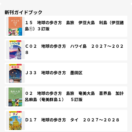
新刊ガイドブック
１５ 地球の歩き方 島旅 伊豆大島 利島（伊豆諸
島①）３訂版
Ｃ０２ 地球の歩き方 ハワイ島 ２０２７～２０２
８
Ｊ３３ 地球の歩き方 墨田区
０２ 地球の歩き方 島旅 奄美大島 喜界島 加計
呂麻島（奄美群島１） ５訂版
Ｄ１７ 地球の歩き方 タイ ２０２７～２０２８