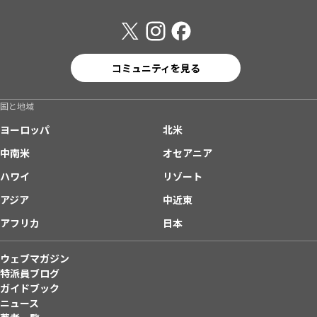
コミュニティを見る
国と地域
ヨーロッパ
北米
中南米
オセアニア
ハワイ
リゾート
アジア
中近東
アフリカ
日本
ウェブマガジン
特派員ブログ
ガイドブック
ニュース