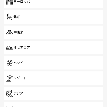
で、ホーカーズは地元の風情を楽しめる外せないスポット
ヨーロッパ
だ。訪れる人を飽きさせないシンガポールで、多様な魅力
を体感しよう。 なお、新着のシンガポール情報は
コンテン
ツ一覧
を参照してほしい。
北米
中南米
オセアニア
ハワイ
リゾート
アジア