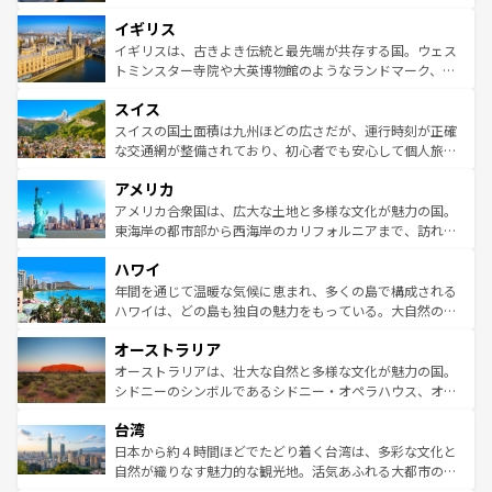
れ、フランス料理はユネスコ無形文化遺産にも登録されて
道から、未来を先取りするようなモダンな都市まで多様な
イギリス
いる。シャンパンの発祥地であるランス、プロヴァンスの
顔を持つこの国は、どこを歩いても飽きることがない。ベ
香り高いラベンダー畑など、多彩な楽しみ方が可能だ。さ
ルリンの文化的活気、バイエルン州のアルプスの絶景、そ
イギリスは、古きよき伝統と最先端が共存する国。ウェス
らに、パリ以外の地域にも魅力が溢れており、どの街角に
してライン川沿いのワイン畑といった風景は必見。ビール
トミンスター寺院や大英博物館のようなランドマーク、歴
も豊かな歴史と文化が息づいている。パリ以外の個性あふ
とソーセージを味わいながら地元の人と過ごす楽しい時間
史ある大学都市、美しい丘陵地帯や牧歌的な風景など、エ
れる地方に足を運ぶとそれぞれで全く異なる文化を体験で
スイス
は、お酒好きな人にはぜひ体験してほしい。 なお、新着の
リアごとに異なる魅力がある。また、優雅なアフタヌーン
きるだろう。 なお、新着のフランス情報は
コンテンツ一覧
ドイツ情報は
コンテンツ一覧
を参照してほしい。
ティー、ビール好きにはたまらない英国パブ、サッカー観
スイスの国土面積は九州ほどの広さだが、運行時刻が正確
を参照してほしい。
戦など、本場だからこそできる体験も豊富。イギリスを旅
な交通網が整備されており、初心者でも安心して個人旅行
して楽しみつくそう。 なお、新着のイギリス情報は
コンテ
を楽しめる。日本同様に時刻表どおりの旅が可能だ。中世
アメリカ
ンツ一覧
を参照してほしい。
の建物がそのまま残る町や、スイスならではのユニークな
博物館もあり、アルプス観光だけでなく町歩きも満喫する
アメリカ合衆国は、広大な土地と多様な文化が魅力の国。
ことができる。国民の所得が高いため物価も高いが、旅行
東海岸の都市部から西海岸のカリフォルニアまで、訪れる
者向けの交通パス提供のサービスもあり、うまく活用すれ
場所ごとに異なる風景と体験が待っている。ニューヨーク
ハワイ
ば市内交通費無料で観光を楽しむこともできる。 なお、新
のような巨大都市は、観光、ショッピング、エンターテイ
着のスイス情報は
コンテンツ一覧
を参照してほしい。
ンメントが詰まった刺激的なスポットだ。一方、アメリカ
年間を通じて温暖な気候に恵まれ、多くの島で構成される
西部には大自然が広がり、グランドキャニオンやイエロー
ハワイは、どの島も独自の魅力をもっている。大自然の神
ストーン国立公園といった絶景が堪能できる。さらに、南
秘を感じたいなら、火山が生み出した壮大な景観を誇るハ
オーストラリア
部のニューオーリンズでは、音楽と美食が融合した独特の
ワイ島は見逃せない。また、定番の観光地といえばオアフ
文化が魅力。旅行者はアメリカの各地域で異なる魅力を楽
島だが、静かな自然を求めるならマウイ島やカウアイ島が
オーストラリアは、壮大な自然と多様な文化が魅力の国。
しみながら、その多様性と豊かな歴史を感じることができ
おすすめ。エメラルドグリーンに輝く海をはじめ、豊かな
シドニーのシンボルであるシドニー・オペラハウス、オー
るだろう。車でのロードトリップや列車の旅も、アメリカ
文化や歴史が息づいている。「アロハスピリット」と呼ば
ストラリア東海岸北部に広がる大サンゴ礁地帯グレートバ
ならではの贅沢な旅のスタイルだ。 なお、新着のアメリカ
台湾
れるおもてなしの心で訪れる人々を迎えてくれるハワイの
リアリーフや大陸中央部にそびえるウルル（エアーズロッ
情報は
コンテンツ一覧
を参照してほしい。
人々、おいしいローカルフードやハワイアンミュージッ
ク）、タスマニアの美しい原生林やケアンズの熱帯雨林な
日本から約４時間ほどでたどり着く台湾は、多彩な文化と
ク、伝統的なフラダンスなど、すべてがハワイの魅力を彩
ど、見どころがたくさん。また、カフェやワイン、オージ
自然が織りなす魅力的な観光地。活気あふれる大都市の台
っている。訪れるたびに新しい発見と感動が待っているハ
ービーフなどの食文化も豊かで、美味しいものであふれて
北やノスタルジックな町並みが人気な九份（ジォウフェ