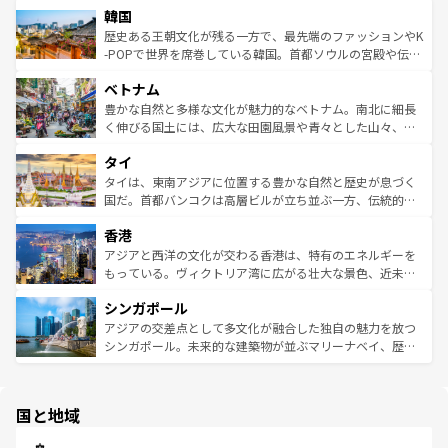
ワイを、存分に味わってほしい。 なお、新着のハワイ情報
韓国
いる。アクティビティも充実しており、サーフィンやダイ
ン）、静ひつな山岳地帯である台湾東部など、都市の喧騒
は
コンテンツ一覧
を参照してほしい。
ビング、ハイキングなど、アウトドア好きにはたまらな
と山間の静けさが共存しており、訪れる人に新しい発見と
歴史ある王朝文化が残る一方で、最先端のファッションやK
い。オーストラリアの多彩な魅力を存分に味わいつくそ
驚きをもたらしてくれる。また、奥深い台湾の食文化も魅
-POPで世界を席巻している韓国。首都ソウルの宮殿や伝統
う。 なお、新着のオーストラリア情報は
コンテンツ一覧
を
力で、夜市などの屋台グルメから高級料理、ヘルシーで美
家屋が並ぶエリアでは韓国の歴史と文化に浸ることがで
参照してほしい。
ベトナム
容にもいいと評判のスイーツなど、バラエティ豊かな料理
き、地方に足を延ばせば四季折々の自然美を楽しむことが
が味わえる。 なお、新着の台湾情報は
コンテンツ一覧
を参
できる。そして、キムチや焼肉、絶品のストリートフード
豊かな自然と多様な文化が魅力的なベトナム。南北に細長
照してほしい。
まで、さまざまな韓国料理が待っている。夜には、韓国な
く伸びる国土には、広大な田園風景や青々とした山々、世
らではのナイトライフも堪能できる。あたたかいホスピタ
界遺産に登録された壮大な自然景観が点在し、都市部では
タイ
リティに包まれながら、韓国の多彩な魅力を心ゆくまで味
急速な発展と共に伝統が息づく。ハノイの古い町並みやホ
わってみてほしい。 なお、新着の韓国情報は
コンテンツ一
ーチミン市のフランス統治時代の建物も、独特の雰囲気を
タイは、東南アジアに位置する豊かな自然と歴史が息づく
覧
を参照してほしい。
醸し出している。また、バラエティの豊かさとおいしさで
国だ。首都バンコクは高層ビルが立ち並ぶ一方、伝統的な
世界中の食通を魅了してやまないベトナム料理も魅力のひ
寺院や市場がいたるところに点在し、古きよき文化と現代
香港
とつ。フォーやバインミー、ベトナムコーヒーなどは、ぜ
の活気が交差している。北部ではチェンマイなどの山岳地
ひ現地で味わいたい。どの地域を訪れてもあたたかい人々
帯で自然と触れ合い、南部ではプーケットやクラビの美し
アジアと西洋の文化が交わる香港は、特有のエネルギーを
が旅行者を迎えてくれるので、きっと忘れられない旅にな
いビーチでリゾート気分を楽しむことができる。タイ料理
もっている。ヴィクトリア湾に広がる壮大な景色、近未来
るはずだ。 なお、新着のベトナム情報は
コンテンツ一覧
を
は世界的に有名で、屋台から高級レストランまで味覚を刺
的なアートスポット、そして歴史と現代が融合した町並
参照してほしい。
シンガポール
激する。気候は一年中温暖で、どの季節にも異なる楽しみ
み、どこを訪れても感動するはず。観光スポットが密集し
が待っている。親しみやすいタイの人々、仏教を中心とし
ており、効率よく見どころを回れるのも魅力。息をのむよ
アジアの交差点として多文化が融合した独自の魅力を放つ
た文化、そして多様な観光資源が、訪れる旅人を魅了し続
うな絶景から文化的な体験まで、香港を存分に楽しみ尽く
シンガポール。未来的な建築物が並ぶマリーナベイ、歴史
ける。 なお、新着のタイ情報は
コンテンツ一覧
を参照して
そう。 なお、新着の香港情報は
コンテンツ一覧
を参照して
と伝統を感じられるエスニックタウン、多数の緑豊かな公
ほしい。
ほしい。
園や自然保護区など、自然が調和した近代的な景観と文化
の多様性あふれるカラフルな町は、どこを歩いても新しい
国と地域
発見がある。さらに、治安のよさや充実した公共交通機関
も、旅行者にとっては魅力的なポイント。グルメも豊富