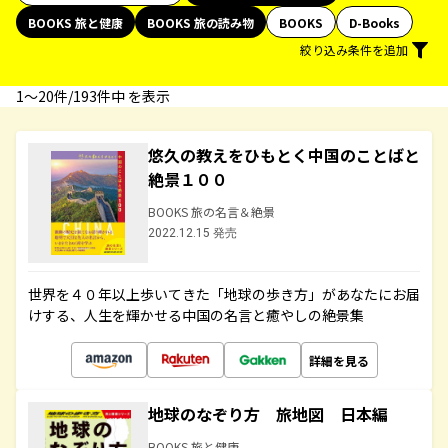
BOOKS 旅と健康
BOOKS 旅の読み物
BOOKS
D-Books
絞り込み条件を追加
1〜20件/193件中 を表示
悠久の教えをひもとく中国のことばと
絶景１００
BOOKS 旅の名言＆絶景
2022.12.15 発売
世界を４０年以上歩いてきた「地球の歩き方」があなたにお届
けする、人生を輝かせる中国の名言と癒やしの絶景集
詳細を見る
地球のなぞり方 旅地図 日本編
BOOKS 旅と健康