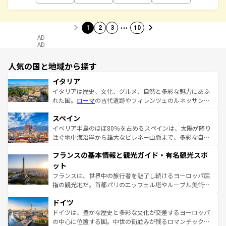
…
1
2
3
10
AD
AD
人気の国と地域から探す
イタリア
イタリアは歴史、文化、グルメ、自然と多彩な魅力にあふ
れた国。
ローマ
の古代遺跡やフィレンツェのルネッサンス
美術、ヴェネツィアの運河など、歴史あるスポットはもち
スペイン
ろん、トスカーナの美しい田園風景やアマルフィ海岸の絶
景など、自然景観も見逃せない。観光の合間には、本場の
イベリア半島のほぼ80％を占めるスペインは、太陽が降り
ピザやパスタなど、絶品のイタリア料理を堪能することも
注ぐ地中海沿岸から雄大なピレネー山脈まで、多彩な自然
できる。朝目覚めてから夜眠るまで、すべての瞬間を楽し
と文化が詰まったヨーロッパ屈指の旅行先だ。多様な地域
フランスの基本情報と観光ガイド・有名観光スポ
ませてくれるイタリアで、忘れられない旅をしてみよう！
文化が根付くこの国では、情熱的なフラメンコ、熱気あふ
なお、新着のイタリア情報は
コンテンツ一覧
を参照してほ
れる闘牛、そして美味しいタパスが生活の一部となってい
ット
しい。
る。首都マドリードの洗練された雰囲気や、バルセロナの
フランスは、世界中の旅行者を魅了し続けるヨーロッパ屈
アートに溢れた街角から、地方では古代ローマ遺跡や中世
指の観光地だ。首都パリのエッフェル塔やルーブル美術館
の城塞都市、穏やかなビーチリゾートまで多彩な表情を見
といった象徴的なスポットから、田舎町の古風な美しさま
せる。地方によって風土や気候が異なるスペインはその個
ドイツ
で、幅広い魅力が詰まっている。華麗な宮殿、歴史的な大
性で訪れる人を魅了する。 なお、新着のスペイン情報は
コ
聖堂、美しいビーチ、そして豊かな自然が、訪れる者を心
ドイツは、豊かな歴史と多彩な文化が交差するヨーロッパ
ンテンツ一覧
を参照してほしい。
から魅了する。また、フランスは美食の国としても知ら
の中心に位置する国。中世の街並みが残るロマンチック街