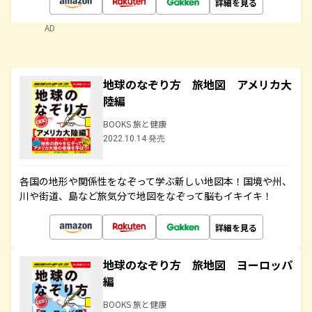
詳細を見る
AD
地球のなぞり方 旅地図 アメリカ大
陸編
BOOKS 旅と健康
2022.10.14 発売
各国の地形や関係性をなぞって学ぶ新しい地図本！国境や州、
川や街道、島など旅気分で地図をなぞって脳もイキイキ！
詳細を見る
地球のなぞり方 旅地図 ヨーロッパ
編
BOOKS 旅と健康