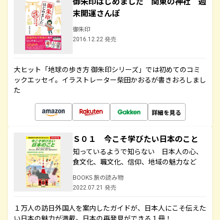
御朱印はじめました 関東の神社 週
末開運さんぽ
御朱印
2016.12.22 発売
大ヒット「地球の歩き方 御朱印シリーズ」では初めてのコミ
ックエッセイ。イラストレーター柴田かおるが書きおろしまし
た
詳細を見る
Ｓ０１ 今こそ学びたい日本のこと
知っているようで知らない 日本人の心、
食文化、職文化、信仰、地域の魅力など
BOOKS 旅の読み物
2022.07.21 発売
１万人の訪日外国人を案内したガイドが、日本人にこそ伝えた
い日本の魅力が満載。日本の再発見ができる１冊！