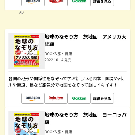
詳細を見る
AD
地球のなぞり方 旅地図 アメリカ大
陸編
BOOKS 旅と健康
2022.10.14 発売
各国の地形や関係性をなぞって学ぶ新しい地図本！国境や州、
川や街道、島など旅気分で地図をなぞって脳もイキイキ！
詳細を見る
地球のなぞり方 旅地図 ヨーロッパ
編
BOOKS 旅と健康