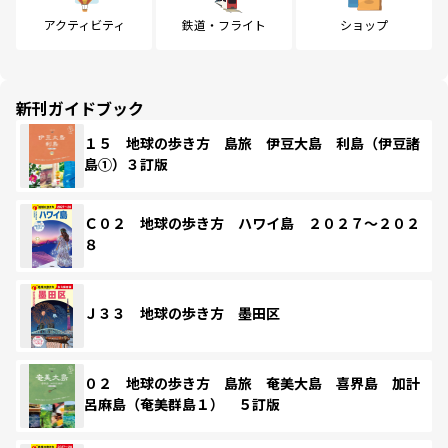
アクティビティ
鉄道・フライト
ショップ
新刊ガイドブック
１５ 地球の歩き方 島旅 伊豆大島 利島（伊豆諸
島①）３訂版
Ｃ０２ 地球の歩き方 ハワイ島 ２０２７～２０２
８
Ｊ３３ 地球の歩き方 墨田区
０２ 地球の歩き方 島旅 奄美大島 喜界島 加計
呂麻島（奄美群島１） ５訂版