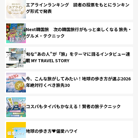
エアラインランキング 読者の投票をもとにランキン
グ形式で発表
Next韓国旅 次の韓国旅行がもっと楽しくなる 旅先・
グルメ・テクニック
旬な“あの人”が「旅」をテーマに語るインタビュー連
載 MY TRAVEL STORY
今、こんな旅がしてみたい！地球の歩き方が選ぶ2026
年絶対行くべき旅先30
コスパもタイパもかなえる！賢者の旅テクニック
地球の歩き方♥偏愛ハワイ