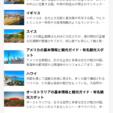
れ、フランス料理はユネスコ無形文化遺産にも登録されて
の中心に位置する国。中世の街並みが残るロマンチック街
いる。シャンパンの発祥地であるランス、プロヴァンスの
道から、未来を先取りするようなモダンな都市まで多様な
香り高いラベンダー畑など、多彩な楽しみ方が可能だ。さ
イギリス
顔を持つこの国は、どこを歩いても飽きることがない。ベ
らに、パリ以外の地域にも魅力が溢れており、どの街角に
ルリンの文化的活気、バイエルン州のアルプスの絶景、そ
イギリスは、古きよき伝統と最先端が共存する国。ウェス
も豊かな歴史と文化が息づいている。パリ以外の個性あふ
してライン川沿いのワイン畑といった風景は必見。ビール
トミンスター寺院や大英博物館のようなランドマーク、歴
れる地方に足を運ぶとそれぞれで全く異なる文化を体験で
とソーセージを味わいながら地元の人と過ごす楽しい時間
史ある大学都市、美しい丘陵地帯や牧歌的な風景など、エ
きるだろう。 なお、新着のフランス情報は
コンテンツ一覧
スイス
は、お酒好きな人にはぜひ体験してほしい。 なお、新着の
リアごとに異なる魅力がある。また、優雅なアフタヌーン
を参照してほしい。
ドイツ情報は
コンテンツ一覧
を参照してほしい。
ティー、ビール好きにはたまらない英国パブ、サッカー観
スイスの国土面積は九州ほどの広さだが、運行時刻が正確
戦など、本場だからこそできる体験も豊富。イギリスを旅
な交通網が整備されており、初心者でも安心して個人旅行
して楽しみつくそう。 なお、新着のイギリス情報は
コンテ
を楽しめる。日本同様に時刻表どおりの旅が可能だ。中世
アメリカの基本情報と観光ガイド・有名観光スポ
ンツ一覧
を参照してほしい。
の建物がそのまま残る町や、スイスならではのユニークな
博物館もあり、アルプス観光だけでなく町歩きも満喫する
ット
ことができる。国民の所得が高いため物価も高いが、旅行
アメリカ合衆国は、広大な土地と多様な文化が魅力の国。
者向けの交通パス提供のサービスもあり、うまく活用すれ
東海岸の都市部から西海岸のカリフォルニアまで、訪れる
ば市内交通費無料で観光を楽しむこともできる。 なお、新
場所ごとに異なる風景と体験が待っている。ニューヨーク
着のスイス情報は
コンテンツ一覧
を参照してほしい。
ハワイ
のような巨大都市は、観光、ショッピング、エンターテイ
ンメントが詰まった刺激的なスポットだ。一方、アメリカ
年間を通じて温暖な気候に恵まれ、多くの島で構成される
西部には大自然が広がり、グランドキャニオンやイエロー
ハワイは、どの島も独自の魅力をもっている。大自然の神
ストーン国立公園といった絶景が堪能できる。さらに、南
秘を感じたいなら、火山が生み出した壮大な景観を誇るハ
オーストラリアの基本情報と観光ガイド・有名観
部のニューオーリンズでは、音楽と美食が融合した独特の
ワイ島は見逃せない。また、定番の観光地といえばオアフ
文化が魅力。旅行者はアメリカの各地域で異なる魅力を楽
島だが、静かな自然を求めるならマウイ島やカウアイ島が
光スポット
しみながら、その多様性と豊かな歴史を感じることができ
おすすめ。エメラルドグリーンに輝く海をはじめ、豊かな
オーストラリアは、壮大な自然と多様な文化が魅力の国。
るだろう。車でのロードトリップや列車の旅も、アメリカ
文化や歴史が息づいている。「アロハスピリット」と呼ば
シドニーのシンボルであるシドニー・オペラハウス、オー
ならではの贅沢な旅のスタイルだ。 なお、新着のアメリカ
れるおもてなしの心で訪れる人々を迎えてくれるハワイの
ストラリア東海岸北部に広がる大サンゴ礁地帯グレートバ