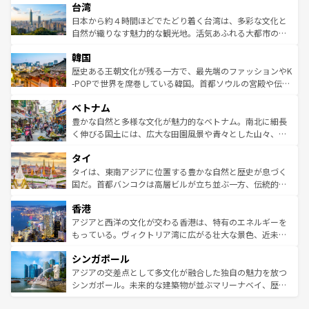
情報は
コンテンツ一覧
を参照してほしい。
人々、おいしいローカルフードやハワイアンミュージッ
台湾
リアリーフや大陸中央部にそびえるウルル（エアーズロッ
ク、伝統的なフラダンスなど、すべてがハワイの魅力を彩
ク）、タスマニアの美しい原生林やケアンズの熱帯雨林な
日本から約４時間ほどでたどり着く台湾は、多彩な文化と
っている。訪れるたびに新しい発見と感動が待っているハ
ど、見どころがたくさん。また、カフェやワイン、オージ
自然が織りなす魅力的な観光地。活気あふれる大都市の台
ワイを、存分に味わってほしい。 なお、新着のハワイ情報
ービーフなどの食文化も豊かで、美味しいものであふれて
北やノスタルジックな町並みが人気な九份（ジォウフェ
は
コンテンツ一覧
を参照してほしい。
韓国
いる。アクティビティも充実しており、サーフィンやダイ
ン）、静ひつな山岳地帯である台湾東部など、都市の喧騒
ビング、ハイキングなど、アウトドア好きにはたまらな
と山間の静けさが共存しており、訪れる人に新しい発見と
歴史ある王朝文化が残る一方で、最先端のファッションやK
い。オーストラリアの多彩な魅力を存分に味わいつくそ
驚きをもたらしてくれる。また、奥深い台湾の食文化も魅
-POPで世界を席巻している韓国。首都ソウルの宮殿や伝統
う。 なお、新着のオーストラリア情報は
コンテンツ一覧
を
力で、夜市などの屋台グルメから高級料理、ヘルシーで美
家屋が並ぶエリアでは韓国の歴史と文化に浸ることがで
参照してほしい。
ベトナム
容にもいいと評判のスイーツなど、バラエティ豊かな料理
き、地方に足を延ばせば四季折々の自然美を楽しむことが
が味わえる。 なお、新着の台湾情報は
コンテンツ一覧
を参
できる。そして、キムチや焼肉、絶品のストリートフード
豊かな自然と多様な文化が魅力的なベトナム。南北に細長
照してほしい。
まで、さまざまな韓国料理が待っている。夜には、韓国な
く伸びる国土には、広大な田園風景や青々とした山々、世
らではのナイトライフも堪能できる。あたたかいホスピタ
界遺産に登録された壮大な自然景観が点在し、都市部では
タイ
リティに包まれながら、韓国の多彩な魅力を心ゆくまで味
急速な発展と共に伝統が息づく。ハノイの古い町並みやホ
わってみてほしい。 なお、新着の韓国情報は
コンテンツ一
ーチミン市のフランス統治時代の建物も、独特の雰囲気を
タイは、東南アジアに位置する豊かな自然と歴史が息づく
覧
を参照してほしい。
醸し出している。また、バラエティの豊かさとおいしさで
国だ。首都バンコクは高層ビルが立ち並ぶ一方、伝統的な
世界中の食通を魅了してやまないベトナム料理も魅力のひ
寺院や市場がいたるところに点在し、古きよき文化と現代
香港
とつ。フォーやバインミー、ベトナムコーヒーなどは、ぜ
の活気が交差している。北部ではチェンマイなどの山岳地
ひ現地で味わいたい。どの地域を訪れてもあたたかい人々
帯で自然と触れ合い、南部ではプーケットやクラビの美し
アジアと西洋の文化が交わる香港は、特有のエネルギーを
が旅行者を迎えてくれるので、きっと忘れられない旅にな
いビーチでリゾート気分を楽しむことができる。タイ料理
もっている。ヴィクトリア湾に広がる壮大な景色、近未来
るはずだ。 なお、新着のベトナム情報は
コンテンツ一覧
を
は世界的に有名で、屋台から高級レストランまで味覚を刺
的なアートスポット、そして歴史と現代が融合した町並
参照してほしい。
シンガポール
激する。気候は一年中温暖で、どの季節にも異なる楽しみ
み、どこを訪れても感動するはず。観光スポットが密集し
が待っている。親しみやすいタイの人々、仏教を中心とし
ており、効率よく見どころを回れるのも魅力。息をのむよ
アジアの交差点として多文化が融合した独自の魅力を放つ
た文化、そして多様な観光資源が、訪れる旅人を魅了し続
うな絶景から文化的な体験まで、香港を存分に楽しみ尽く
シンガポール。未来的な建築物が並ぶマリーナベイ、歴史
ける。 なお、新着のタイ情報は
コンテンツ一覧
を参照して
そう。 なお、新着の香港情報は
コンテンツ一覧
を参照して
と伝統を感じられるエスニックタウン、多数の緑豊かな公
ほしい。
ほしい。