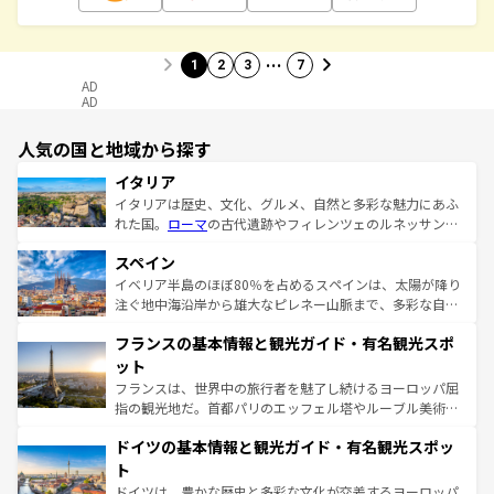
…
1
2
3
7
AD
AD
人気の国と地域から探す
イタリア
イタリアは歴史、文化、グルメ、自然と多彩な魅力にあふ
れた国。
ローマ
の古代遺跡やフィレンツェのルネッサンス
美術、ヴェネツィアの運河など、歴史あるスポットはもち
スペイン
ろん、トスカーナの美しい田園風景やアマルフィ海岸の絶
景など、自然景観も見逃せない。観光の合間には、本場の
イベリア半島のほぼ80％を占めるスペインは、太陽が降り
ピザやパスタなど、絶品のイタリア料理を堪能することも
注ぐ地中海沿岸から雄大なピレネー山脈まで、多彩な自然
できる。朝目覚めてから夜眠るまで、すべての瞬間を楽し
と文化が詰まったヨーロッパ屈指の旅行先だ。多様な地域
フランスの基本情報と観光ガイド・有名観光スポ
ませてくれるイタリアで、忘れられない旅をしてみよう！
文化が根付くこの国では、情熱的なフラメンコ、熱気あふ
なお、新着のイタリア情報は
コンテンツ一覧
を参照してほ
れる闘牛、そして美味しいタパスが生活の一部となってい
ット
しい。
る。首都マドリードの洗練された雰囲気や、バルセロナの
フランスは、世界中の旅行者を魅了し続けるヨーロッパ屈
アートに溢れた街角から、地方では古代ローマ遺跡や中世
指の観光地だ。首都パリのエッフェル塔やルーブル美術館
の城塞都市、穏やかなビーチリゾートまで多彩な表情を見
といった象徴的なスポットから、田舎町の古風な美しさま
せる。地方によって風土や気候が異なるスペインはその個
ドイツの基本情報と観光ガイド・有名観光スポッ
で、幅広い魅力が詰まっている。華麗な宮殿、歴史的な大
性で訪れる人を魅了する。 なお、新着のスペイン情報は
コ
聖堂、美しいビーチ、そして豊かな自然が、訪れる者を心
ト
ンテンツ一覧
を参照してほしい。
から魅了する。また、フランスは美食の国としても知ら
ドイツは、豊かな歴史と多彩な文化が交差するヨーロッパ