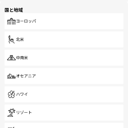
園や自然保護区など、自然が調和した近代的な景観と文化
の多様性あふれるカラフルな町は、どこを歩いても新しい
国と地域
発見がある。さらに、治安のよさや充実した公共交通機関
も、旅行者にとっては魅力的なポイント。グルメも豊富
で、ホーカーズは地元の風情を楽しめる外せないスポット
ヨーロッパ
だ。訪れる人を飽きさせないシンガポールで、多様な魅力
を体感しよう。 なお、新着のシンガポール情報は
コンテン
ツ一覧
を参照してほしい。
北米
中南米
オセアニア
ハワイ
リゾート