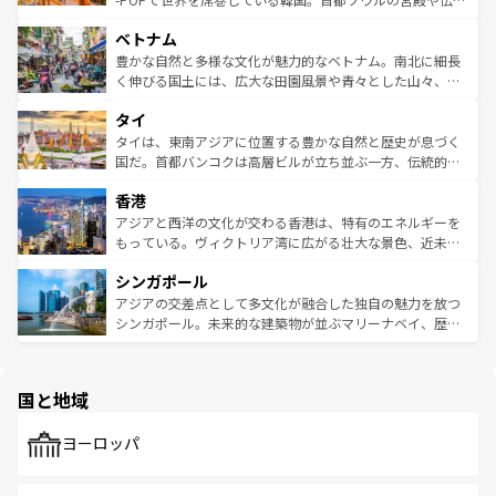
う。 なお、新着のオーストラリア情報は
コンテンツ一覧
を
力で、夜市などの屋台グルメから高級料理、ヘルシーで美
家屋が並ぶエリアでは韓国の歴史と文化に浸ることがで
参照してほしい。
ベトナム
容にもいいと評判のスイーツなど、バラエティ豊かな料理
き、地方に足を延ばせば四季折々の自然美を楽しむことが
が味わえる。 なお、新着の台湾情報は
コンテンツ一覧
を参
できる。そして、キムチや焼肉、絶品のストリートフード
豊かな自然と多様な文化が魅力的なベトナム。南北に細長
照してほしい。
まで、さまざまな韓国料理が待っている。夜には、韓国な
く伸びる国土には、広大な田園風景や青々とした山々、世
らではのナイトライフも堪能できる。あたたかいホスピタ
界遺産に登録された壮大な自然景観が点在し、都市部では
タイ
リティに包まれながら、韓国の多彩な魅力を心ゆくまで味
急速な発展と共に伝統が息づく。ハノイの古い町並みやホ
わってみてほしい。 なお、新着の韓国情報は
コンテンツ一
ーチミン市のフランス統治時代の建物も、独特の雰囲気を
タイは、東南アジアに位置する豊かな自然と歴史が息づく
覧
を参照してほしい。
醸し出している。また、バラエティの豊かさとおいしさで
国だ。首都バンコクは高層ビルが立ち並ぶ一方、伝統的な
世界中の食通を魅了してやまないベトナム料理も魅力のひ
寺院や市場がいたるところに点在し、古きよき文化と現代
香港
とつ。フォーやバインミー、ベトナムコーヒーなどは、ぜ
の活気が交差している。北部ではチェンマイなどの山岳地
ひ現地で味わいたい。どの地域を訪れてもあたたかい人々
帯で自然と触れ合い、南部ではプーケットやクラビの美し
アジアと西洋の文化が交わる香港は、特有のエネルギーを
が旅行者を迎えてくれるので、きっと忘れられない旅にな
いビーチでリゾート気分を楽しむことができる。タイ料理
もっている。ヴィクトリア湾に広がる壮大な景色、近未来
るはずだ。 なお、新着のベトナム情報は
コンテンツ一覧
を
は世界的に有名で、屋台から高級レストランまで味覚を刺
的なアートスポット、そして歴史と現代が融合した町並
参照してほしい。
シンガポール
激する。気候は一年中温暖で、どの季節にも異なる楽しみ
み、どこを訪れても感動するはず。観光スポットが密集し
が待っている。親しみやすいタイの人々、仏教を中心とし
ており、効率よく見どころを回れるのも魅力。息をのむよ
アジアの交差点として多文化が融合した独自の魅力を放つ
た文化、そして多様な観光資源が、訪れる旅人を魅了し続
うな絶景から文化的な体験まで、香港を存分に楽しみ尽く
シンガポール。未来的な建築物が並ぶマリーナベイ、歴史
ける。 なお、新着のタイ情報は
コンテンツ一覧
を参照して
そう。 なお、新着の香港情報は
コンテンツ一覧
を参照して
と伝統を感じられるエスニックタウン、多数の緑豊かな公
ほしい。
ほしい。
園や自然保護区など、自然が調和した近代的な景観と文化
の多様性あふれるカラフルな町は、どこを歩いても新しい
国と地域
発見がある。さらに、治安のよさや充実した公共交通機関
も、旅行者にとっては魅力的なポイント。グルメも豊富
で、ホーカーズは地元の風情を楽しめる外せないスポット
ヨーロッパ
だ。訪れる人を飽きさせないシンガポールで、多様な魅力
を体感しよう。 なお、新着のシンガポール情報は
コンテン