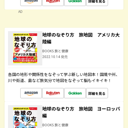
詳細を見る
AD
地球のなぞり方 旅地図 アメリカ大
陸編
BOOKS 旅と健康
2022.10.14 発売
各国の地形や関係性をなぞって学ぶ新しい地図本！国境や州、
川や街道、島など旅気分で地図をなぞって脳もイキイキ！
詳細を見る
地球のなぞり方 旅地図 ヨーロッパ
編
BOOKS 旅と健康