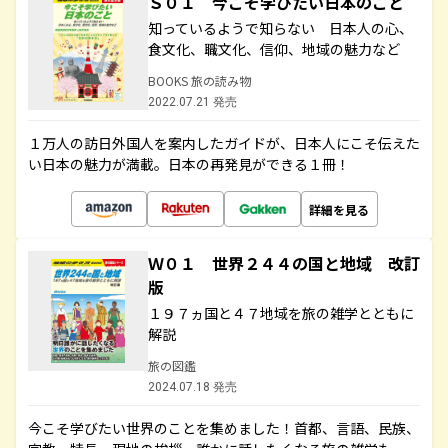
Ｓ０１ 今こそ学びたい日本のこと
知っているようで知らない 日本人の心、
食文化、職文化、信仰、地域の魅力など
BOOKS 旅の読み物
2022.07.21 発売
１万人の訪日外国人を案内したガイドが、日本人にこそ伝えた
い日本の魅力が満載。日本の再発見ができる１冊！
詳細を見る
Ｗ０１ 世界２４４の国と地域 改訂
版
１９７ヵ国と４７地域を旅の雑学とともに
解説
旅の図鑑
2024.07.18 発売
今こそ学びたい世界のことを集めました！首都、言語、民族、