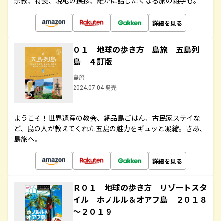
宗教、特長、現地の挨拶、誰かに話したくなる旅の雑学も。
詳細を見る
０１ 地球の歩き方 島旅 五島列
島 ４訂版
島旅
2024.07.04 発売
ようこそ！世界遺産の教会、絶品島ごはん、古民家ステイな
ど、島の人が教えてくれた五島の魅力をギュッと凝縮。さあ、
島旅へ。
詳細を見る
Ｒ０１ 地球の歩き方 リゾートスタ
イル ホノルル＆オアフ島 ２０１８
～２０１９