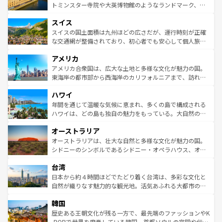
らに、パリ以外の地域にも魅力が溢れており、どの街角に
してライン川沿いのワイン畑といった風景は必見。ビール
トミンスター寺院や大英博物館のようなランドマーク、歴
も豊かな歴史と文化が息づいている。パリ以外の個性あふ
とソーセージを味わいながら地元の人と過ごす楽しい時間
史ある大学都市、美しい丘陵地帯や牧歌的な風景など、エ
れる地方に足を運ぶとそれぞれで全く異なる文化を体験で
スイス
は、お酒好きな人にはぜひ体験してほしい。 なお、新着の
リアごとに異なる魅力がある。また、優雅なアフタヌーン
きるだろう。 なお、新着のフランス情報は
コンテンツ一覧
ドイツ情報は
コンテンツ一覧
を参照してほしい。
ティー、ビール好きにはたまらない英国パブ、サッカー観
スイスの国土面積は九州ほどの広さだが、運行時刻が正確
を参照してほしい。
戦など、本場だからこそできる体験も豊富。イギリスを旅
な交通網が整備されており、初心者でも安心して個人旅行
して楽しみつくそう。 なお、新着のイギリス情報は
コンテ
を楽しめる。日本同様に時刻表どおりの旅が可能だ。中世
アメリカ
ンツ一覧
を参照してほしい。
の建物がそのまま残る町や、スイスならではのユニークな
博物館もあり、アルプス観光だけでなく町歩きも満喫する
アメリカ合衆国は、広大な土地と多様な文化が魅力の国。
ことができる。国民の所得が高いため物価も高いが、旅行
東海岸の都市部から西海岸のカリフォルニアまで、訪れる
者向けの交通パス提供のサービスもあり、うまく活用すれ
場所ごとに異なる風景と体験が待っている。ニューヨーク
ハワイ
ば市内交通費無料で観光を楽しむこともできる。 なお、新
のような巨大都市は、観光、ショッピング、エンターテイ
着のスイス情報は
コンテンツ一覧
を参照してほしい。
ンメントが詰まった刺激的なスポットだ。一方、アメリカ
年間を通じて温暖な気候に恵まれ、多くの島で構成される
西部には大自然が広がり、グランドキャニオンやイエロー
ハワイは、どの島も独自の魅力をもっている。大自然の神
ストーン国立公園といった絶景が堪能できる。さらに、南
秘を感じたいなら、火山が生み出した壮大な景観を誇るハ
オーストラリア
部のニューオーリンズでは、音楽と美食が融合した独特の
ワイ島は見逃せない。また、定番の観光地といえばオアフ
文化が魅力。旅行者はアメリカの各地域で異なる魅力を楽
島だが、静かな自然を求めるならマウイ島やカウアイ島が
オーストラリアは、壮大な自然と多様な文化が魅力の国。
しみながら、その多様性と豊かな歴史を感じることができ
おすすめ。エメラルドグリーンに輝く海をはじめ、豊かな
シドニーのシンボルであるシドニー・オペラハウス、オー
るだろう。車でのロードトリップや列車の旅も、アメリカ
文化や歴史が息づいている。「アロハスピリット」と呼ば
ストラリア東海岸北部に広がる大サンゴ礁地帯グレートバ
ならではの贅沢な旅のスタイルだ。 なお、新着のアメリカ
台湾
れるおもてなしの心で訪れる人々を迎えてくれるハワイの
リアリーフや大陸中央部にそびえるウルル（エアーズロッ
情報は
コンテンツ一覧
を参照してほしい。
人々、おいしいローカルフードやハワイアンミュージッ
ク）、タスマニアの美しい原生林やケアンズの熱帯雨林な
日本から約４時間ほどでたどり着く台湾は、多彩な文化と
ク、伝統的なフラダンスなど、すべてがハワイの魅力を彩
ど、見どころがたくさん。また、カフェやワイン、オージ
自然が織りなす魅力的な観光地。活気あふれる大都市の台
っている。訪れるたびに新しい発見と感動が待っているハ
ービーフなどの食文化も豊かで、美味しいものであふれて
北やノスタルジックな町並みが人気な九份（ジォウフェ
ワイを、存分に味わってほしい。 なお、新着のハワイ情報
韓国
いる。アクティビティも充実しており、サーフィンやダイ
ン）、静ひつな山岳地帯である台湾東部など、都市の喧騒
は
コンテンツ一覧
を参照してほしい。
ビング、ハイキングなど、アウトドア好きにはたまらな
と山間の静けさが共存しており、訪れる人に新しい発見と
歴史ある王朝文化が残る一方で、最先端のファッションやK
い。オーストラリアの多彩な魅力を存分に味わいつくそ
驚きをもたらしてくれる。また、奥深い台湾の食文化も魅
-POPで世界を席巻している韓国。首都ソウルの宮殿や伝統