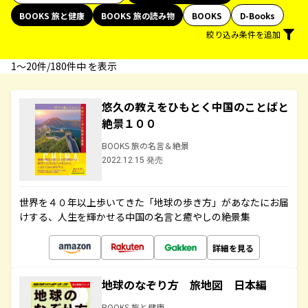
BOOKS 旅と健康
BOOKS 旅の読み物
BOOKS
D-Books
絞り込み条件を追加
1〜20件/180件中 を表示
悠久の教えをひもとく中国のことばと
絶景１００
BOOKS 旅の名言＆絶景
2022.12.15 発売
世界を４０年以上歩いてきた「地球の歩き方」があなたにお届
けする、人生を輝かせる中国の名言と癒やしの絶景集
詳細を見る
地球のなぞり方 旅地図 日本編
BOOKS 旅と健康