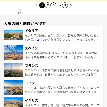
…
1
2
3
9
AD
AD
人気の国と地域から探す
イタリア
イタリアは歴史、文化、グルメ、自然と多彩な魅力にあふ
れた国。
ローマ
の古代遺跡やフィレンツェのルネッサンス
美術、ヴェネツィアの運河など、歴史あるスポットはもち
スペイン
ろん、トスカーナの美しい田園風景やアマルフィ海岸の絶
景など、自然景観も見逃せない。観光の合間には、本場の
イベリア半島のほぼ80％を占めるスペインは、太陽が降り
ピザやパスタなど、絶品のイタリア料理を堪能することも
注ぐ地中海沿岸から雄大なピレネー山脈まで、多彩な自然
できる。朝目覚めてから夜眠るまで、すべての瞬間を楽し
と文化が詰まったヨーロッパ屈指の旅行先だ。多様な地域
フランス
ませてくれるイタリアで、忘れられない旅をしてみよう！
文化が根付くこの国では、情熱的なフラメンコ、熱気あふ
なお、新着のイタリア情報は
コンテンツ一覧
を参照してほ
れる闘牛、そして美味しいタパスが生活の一部となってい
フランスは、世界中の旅行者を魅了し続けるヨーロッパ屈
しい。
る。首都マドリードの洗練された雰囲気や、バルセロナの
指の観光地だ。首都パリのエッフェル塔やルーブル美術館
アートに溢れた街角から、地方では古代ローマ遺跡や中世
といった象徴的なスポットから、田舎町の古風な美しさま
ドイツ
の城塞都市、穏やかなビーチリゾートまで多彩な表情を見
で、幅広い魅力が詰まっている。華麗な宮殿、歴史的な大
せる。地方によって風土や気候が異なるスペインはその個
聖堂、美しいビーチ、そして豊かな自然が、訪れる者を心
ドイツは、豊かな歴史と多彩な文化が交差するヨーロッパ
性で訪れる人を魅了する。 なお、新着のスペイン情報は
コ
から魅了する。また、フランスは美食の国としても知ら
の中心に位置する国。中世の街並みが残るロマンチック街
ンテンツ一覧
を参照してほしい。
れ、フランス料理はユネスコ無形文化遺産にも登録されて
道から、未来を先取りするようなモダンな都市まで多様な
イギリス
いる。シャンパンの発祥地であるランス、プロヴァンスの
顔を持つこの国は、どこを歩いても飽きることがない。ベ
香り高いラベンダー畑など、多彩な楽しみ方が可能だ。さ
ルリンの文化的活気、バイエルン州のアルプスの絶景、そ
イギリスは、古きよき伝統と最先端が共存する国。ウェス