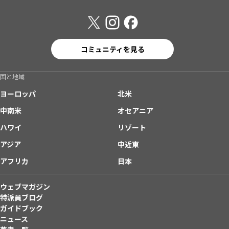
コミュニティを見る
国と地域
ヨーロッパ
北米
中南米
オセアニア
ハワイ
リゾート
アジア
中近東
アフリカ
日本
ウェブマガジン
特派員ブログ
ガイドブック
ニュース