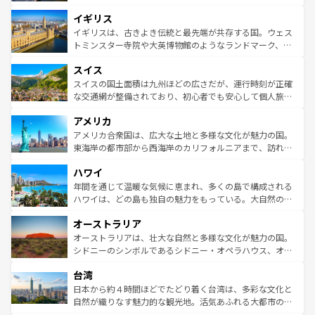
れ、フランス料理はユネスコ無形文化遺産にも登録されて
道から、未来を先取りするようなモダンな都市まで多様な
イギリス
いる。シャンパンの発祥地であるランス、プロヴァンスの
顔を持つこの国は、どこを歩いても飽きることがない。ベ
香り高いラベンダー畑など、多彩な楽しみ方が可能だ。さ
ルリンの文化的活気、バイエルン州のアルプスの絶景、そ
イギリスは、古きよき伝統と最先端が共存する国。ウェス
らに、パリ以外の地域にも魅力が溢れており、どの街角に
してライン川沿いのワイン畑といった風景は必見。ビール
トミンスター寺院や大英博物館のようなランドマーク、歴
も豊かな歴史と文化が息づいている。パリ以外の個性あふ
とソーセージを味わいながら地元の人と過ごす楽しい時間
史ある大学都市、美しい丘陵地帯や牧歌的な風景など、エ
れる地方に足を運ぶとそれぞれで全く異なる文化を体験で
スイス
は、お酒好きな人にはぜひ体験してほしい。 なお、新着の
リアごとに異なる魅力がある。また、優雅なアフタヌーン
きるだろう。 なお、新着のフランス情報は
コンテンツ一覧
ドイツ情報は
コンテンツ一覧
を参照してほしい。
ティー、ビール好きにはたまらない英国パブ、サッカー観
スイスの国土面積は九州ほどの広さだが、運行時刻が正確
を参照してほしい。
戦など、本場だからこそできる体験も豊富。イギリスを旅
な交通網が整備されており、初心者でも安心して個人旅行
して楽しみつくそう。 なお、新着のイギリス情報は
コンテ
を楽しめる。日本同様に時刻表どおりの旅が可能だ。中世
アメリカ
ンツ一覧
を参照してほしい。
の建物がそのまま残る町や、スイスならではのユニークな
博物館もあり、アルプス観光だけでなく町歩きも満喫する
アメリカ合衆国は、広大な土地と多様な文化が魅力の国。
ことができる。国民の所得が高いため物価も高いが、旅行
東海岸の都市部から西海岸のカリフォルニアまで、訪れる
者向けの交通パス提供のサービスもあり、うまく活用すれ
場所ごとに異なる風景と体験が待っている。ニューヨーク
ハワイ
ば市内交通費無料で観光を楽しむこともできる。 なお、新
のような巨大都市は、観光、ショッピング、エンターテイ
着のスイス情報は
コンテンツ一覧
を参照してほしい。
ンメントが詰まった刺激的なスポットだ。一方、アメリカ
年間を通じて温暖な気候に恵まれ、多くの島で構成される
西部には大自然が広がり、グランドキャニオンやイエロー
ハワイは、どの島も独自の魅力をもっている。大自然の神
ストーン国立公園といった絶景が堪能できる。さらに、南
秘を感じたいなら、火山が生み出した壮大な景観を誇るハ
オーストラリア
部のニューオーリンズでは、音楽と美食が融合した独特の
ワイ島は見逃せない。また、定番の観光地といえばオアフ
文化が魅力。旅行者はアメリカの各地域で異なる魅力を楽
島だが、静かな自然を求めるならマウイ島やカウアイ島が
オーストラリアは、壮大な自然と多様な文化が魅力の国。
しみながら、その多様性と豊かな歴史を感じることができ
おすすめ。エメラルドグリーンに輝く海をはじめ、豊かな
シドニーのシンボルであるシドニー・オペラハウス、オー
るだろう。車でのロードトリップや列車の旅も、アメリカ
文化や歴史が息づいている。「アロハスピリット」と呼ば
ストラリア東海岸北部に広がる大サンゴ礁地帯グレートバ
ならではの贅沢な旅のスタイルだ。 なお、新着のアメリカ
台湾
れるおもてなしの心で訪れる人々を迎えてくれるハワイの
リアリーフや大陸中央部にそびえるウルル（エアーズロッ
情報は
コンテンツ一覧
を参照してほしい。
人々、おいしいローカルフードやハワイアンミュージッ
ク）、タスマニアの美しい原生林やケアンズの熱帯雨林な
日本から約４時間ほどでたどり着く台湾は、多彩な文化と
ク、伝統的なフラダンスなど、すべてがハワイの魅力を彩
ど、見どころがたくさん。また、カフェやワイン、オージ
自然が織りなす魅力的な観光地。活気あふれる大都市の台
っている。訪れるたびに新しい発見と感動が待っているハ
ービーフなどの食文化も豊かで、美味しいものであふれて
北やノスタルジックな町並みが人気な九份（ジォウフェ