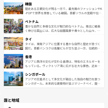
ワイを、存分に味わってほしい。 なお、新着のハワイ情報
韓国
いる。アクティビティも充実しており、サーフィンやダイ
ン）、静ひつな山岳地帯である台湾東部など、都市の喧騒
は
コンテンツ一覧
を参照してほしい。
ビング、ハイキングなど、アウトドア好きにはたまらな
と山間の静けさが共存しており、訪れる人に新しい発見と
歴史ある王朝文化が残る一方で、最先端のファッションやK
い。オーストラリアの多彩な魅力を存分に味わいつくそ
驚きをもたらしてくれる。また、奥深い台湾の食文化も魅
-POPで世界を席巻している韓国。首都ソウルの宮殿や伝統
う。 なお、新着のオーストラリア情報は
コンテンツ一覧
を
力で、夜市などの屋台グルメから高級料理、ヘルシーで美
家屋が並ぶエリアでは韓国の歴史と文化に浸ることがで
参照してほしい。
ベトナム
容にもいいと評判のスイーツなど、バラエティ豊かな料理
き、地方に足を延ばせば四季折々の自然美を楽しむことが
が味わえる。 なお、新着の台湾情報は
コンテンツ一覧
を参
できる。そして、キムチや焼肉、絶品のストリートフード
豊かな自然と多様な文化が魅力的なベトナム。南北に細長
照してほしい。
まで、さまざまな韓国料理が待っている。夜には、韓国な
く伸びる国土には、広大な田園風景や青々とした山々、世
らではのナイトライフも堪能できる。あたたかいホスピタ
界遺産に登録された壮大な自然景観が点在し、都市部では
タイ
リティに包まれながら、韓国の多彩な魅力を心ゆくまで味
急速な発展と共に伝統が息づく。ハノイの古い町並みやホ
わってみてほしい。 なお、新着の韓国情報は
コンテンツ一
ーチミン市のフランス統治時代の建物も、独特の雰囲気を
タイは、東南アジアに位置する豊かな自然と歴史が息づく
覧
を参照してほしい。
醸し出している。また、バラエティの豊かさとおいしさで
国だ。首都バンコクは高層ビルが立ち並ぶ一方、伝統的な
世界中の食通を魅了してやまないベトナム料理も魅力のひ
寺院や市場がいたるところに点在し、古きよき文化と現代
香港
とつ。フォーやバインミー、ベトナムコーヒーなどは、ぜ
の活気が交差している。北部ではチェンマイなどの山岳地
ひ現地で味わいたい。どの地域を訪れてもあたたかい人々
帯で自然と触れ合い、南部ではプーケットやクラビの美し
アジアと西洋の文化が交わる香港は、特有のエネルギーを
が旅行者を迎えてくれるので、きっと忘れられない旅にな
いビーチでリゾート気分を楽しむことができる。タイ料理
もっている。ヴィクトリア湾に広がる壮大な景色、近未来
るはずだ。 なお、新着のベトナム情報は
コンテンツ一覧
を
は世界的に有名で、屋台から高級レストランまで味覚を刺
的なアートスポット、そして歴史と現代が融合した町並
参照してほしい。
シンガポール
激する。気候は一年中温暖で、どの季節にも異なる楽しみ
み、どこを訪れても感動するはず。観光スポットが密集し
が待っている。親しみやすいタイの人々、仏教を中心とし
ており、効率よく見どころを回れるのも魅力。息をのむよ
アジアの交差点として多文化が融合した独自の魅力を放つ
た文化、そして多様な観光資源が、訪れる旅人を魅了し続
うな絶景から文化的な体験まで、香港を存分に楽しみ尽く
シンガポール。未来的な建築物が並ぶマリーナベイ、歴史
ける。 なお、新着のタイ情報は
コンテンツ一覧
を参照して
そう。 なお、新着の香港情報は
コンテンツ一覧
を参照して
と伝統を感じられるエスニックタウン、多数の緑豊かな公
ほしい。
ほしい。
園や自然保護区など、自然が調和した近代的な景観と文化
の多様性あふれるカラフルな町は、どこを歩いても新しい
国と地域
発見がある。さらに、治安のよさや充実した公共交通機関
も、旅行者にとっては魅力的なポイント。グルメも豊富