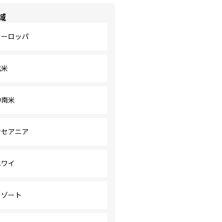
域
ヨーロッパ
北米
中南米
オセアニア
ハワイ
リゾート