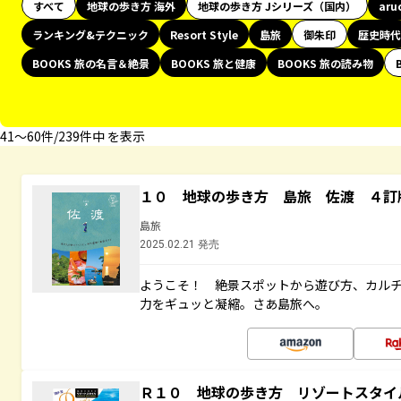
すべて
地球の歩き方 海外
地球の歩き方 Jシリーズ（国内）
aru
ランキング&テクニック
Resort Style
島旅
御朱印
歴史時代
BOOKS 旅の名言＆絶景
BOOKS 旅と健康
BOOKS 旅の読み物
41〜60件/239件中 を表示
１０ 地球の歩き方 島旅 佐渡 ４訂
島旅
2025.02.21 発売
ようこそ！ 絶景スポットから遊び方、カル
力をギュッと凝縮。さあ島旅へ。
Ｒ１０ 地球の歩き方 リゾートスタイ