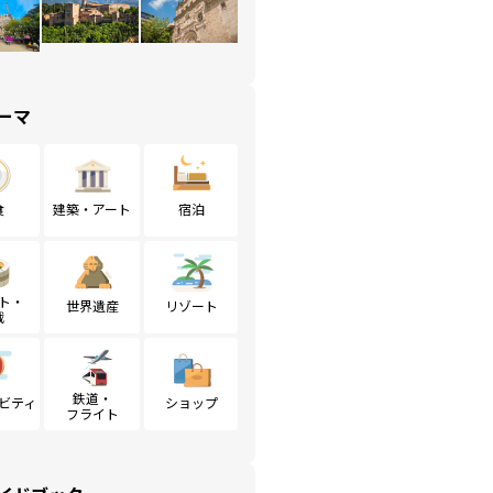
ーマ
食
建築・アート
宿泊
ト・
世界遺産
リゾート
戦
鉄道・
ビティ
ショップ
フライト