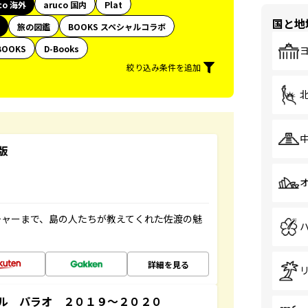
co 海外
aruco 国内
Plat
国と地
旅の図鑑
BOOKS スペシャルコラボ
BOOKS
D-Books
絞り込み条件を追加
版
チャーまで、島の人たちが教えてくれた佐渡の魅
詳細を見る
ル パラオ ２０１９～２０２０