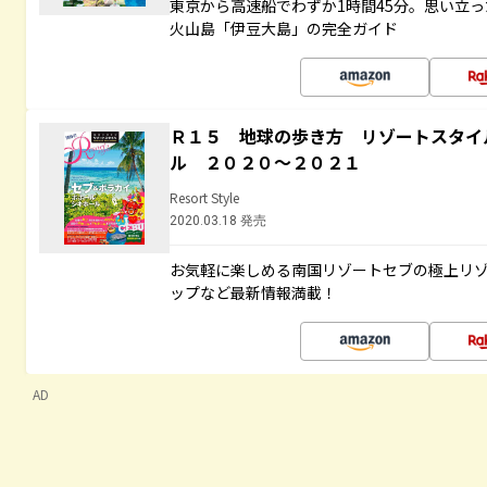
東京から高速船でわずか1時間45分。思い立
火山島「伊豆大島」の完全ガイド
Ｒ１５ 地球の歩き方 リゾートスタイ
ル ２０２０～２０２１
Resort Style
2020.03.18 発売
お気軽に楽しめる南国リゾートセブの極上リ
ップなど最新情報満載！
AD