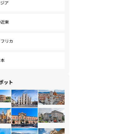
アジア
中近東
アフリカ
日本
ポット