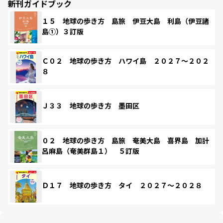
新刊ガイドブック
１５ 地球の歩き方 島旅 伊豆大島 利島（伊豆諸
島①）３訂版
Ｃ０２ 地球の歩き方 ハワイ島 ２０２７～２０２
８
Ｊ３３ 地球の歩き方 墨田区
０２ 地球の歩き方 島旅 奄美大島 喜界島 加計
呂麻島（奄美群島１） ５訂版
Ｄ１７ 地球の歩き方 タイ ２０２７～２０２８