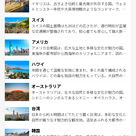
香り高いラベンダー畑など、多彩な楽しみ方が可能だ。さ
ルリンの文化的活気、バイエルン州のアルプスの絶景、そ
イギリスは、古きよき伝統と最先端が共存する国。ウェス
らに、パリ以外の地域にも魅力が溢れており、どの街角に
してライン川沿いのワイン畑といった風景は必見。ビール
トミンスター寺院や大英博物館のようなランドマーク、歴
も豊かな歴史と文化が息づいている。パリ以外の個性あふ
とソーセージを味わいながら地元の人と過ごす楽しい時間
史ある大学都市、美しい丘陵地帯や牧歌的な風景など、エ
れる地方に足を運ぶとそれぞれで全く異なる文化を体験で
スイス
は、お酒好きな人にはぜひ体験してほしい。 なお、新着の
リアごとに異なる魅力がある。また、優雅なアフタヌーン
きるだろう。 なお、新着のフランス情報は
コンテンツ一覧
ドイツ情報は
コンテンツ一覧
を参照してほしい。
ティー、ビール好きにはたまらない英国パブ、サッカー観
スイスの国土面積は九州ほどの広さだが、運行時刻が正確
を参照してほしい。
戦など、本場だからこそできる体験も豊富。イギリスを旅
な交通網が整備されており、初心者でも安心して個人旅行
して楽しみつくそう。 なお、新着のイギリス情報は
コンテ
を楽しめる。日本同様に時刻表どおりの旅が可能だ。中世
アメリカ
ンツ一覧
を参照してほしい。
の建物がそのまま残る町や、スイスならではのユニークな
博物館もあり、アルプス観光だけでなく町歩きも満喫する
アメリカ合衆国は、広大な土地と多様な文化が魅力の国。
ことができる。国民の所得が高いため物価も高いが、旅行
東海岸の都市部から西海岸のカリフォルニアまで、訪れる
者向けの交通パス提供のサービスもあり、うまく活用すれ
場所ごとに異なる風景と体験が待っている。ニューヨーク
ハワイ
ば市内交通費無料で観光を楽しむこともできる。 なお、新
のような巨大都市は、観光、ショッピング、エンターテイ
着のスイス情報は
コンテンツ一覧
を参照してほしい。
ンメントが詰まった刺激的なスポットだ。一方、アメリカ
年間を通じて温暖な気候に恵まれ、多くの島で構成される
西部には大自然が広がり、グランドキャニオンやイエロー
ハワイは、どの島も独自の魅力をもっている。大自然の神
ストーン国立公園といった絶景が堪能できる。さらに、南
秘を感じたいなら、火山が生み出した壮大な景観を誇るハ
オーストラリア
部のニューオーリンズでは、音楽と美食が融合した独特の
ワイ島は見逃せない。また、定番の観光地といえばオアフ
文化が魅力。旅行者はアメリカの各地域で異なる魅力を楽
島だが、静かな自然を求めるならマウイ島やカウアイ島が
オーストラリアは、壮大な自然と多様な文化が魅力の国。
しみながら、その多様性と豊かな歴史を感じることができ
おすすめ。エメラルドグリーンに輝く海をはじめ、豊かな
シドニーのシンボルであるシドニー・オペラハウス、オー
るだろう。車でのロードトリップや列車の旅も、アメリカ
文化や歴史が息づいている。「アロハスピリット」と呼ば
ストラリア東海岸北部に広がる大サンゴ礁地帯グレートバ
ならではの贅沢な旅のスタイルだ。 なお、新着のアメリカ
台湾
れるおもてなしの心で訪れる人々を迎えてくれるハワイの
リアリーフや大陸中央部にそびえるウルル（エアーズロッ
情報は
コンテンツ一覧
を参照してほしい。
人々、おいしいローカルフードやハワイアンミュージッ
ク）、タスマニアの美しい原生林やケアンズの熱帯雨林な
日本から約４時間ほどでたどり着く台湾は、多彩な文化と
ク、伝統的なフラダンスなど、すべてがハワイの魅力を彩
ど、見どころがたくさん。また、カフェやワイン、オージ
自然が織りなす魅力的な観光地。活気あふれる大都市の台
っている。訪れるたびに新しい発見と感動が待っているハ
ービーフなどの食文化も豊かで、美味しいものであふれて
北やノスタルジックな町並みが人気な九份（ジォウフェ
ワイを、存分に味わってほしい。 なお、新着のハワイ情報
韓国
いる。アクティビティも充実しており、サーフィンやダイ
ン）、静ひつな山岳地帯である台湾東部など、都市の喧騒
は
コンテンツ一覧
を参照してほしい。
ビング、ハイキングなど、アウトドア好きにはたまらな