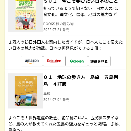
Ｓ０１ 今こそ学びたい日本のこと
知っているようで知らない 日本人の心、
食文化、職文化、信仰、地域の魅力など
BOOKS 旅の読み物
2022.07.21 発売
１万人の訪日外国人を案内したガイドが、日本人にこそ伝えた
い日本の魅力が満載。日本の再発見ができる１冊！
詳細を見る
０１ 地球の歩き方 島旅 五島列
島 ４訂版
島旅
2024.07.04 発売
ようこそ！世界遺産の教会、絶品島ごはん、古民家ステイな
ど、島の人が教えてくれた五島の魅力をギュッと凝縮。さあ、
島旅へ。