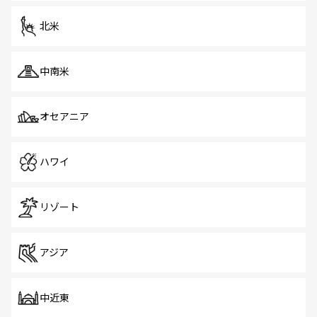
を体感しよう。 なお、新着のシンガポール情報は
コンテン
ツ一覧
を参照してほしい。
北米
中南米
オセアニア
ハワイ
リゾート
アジア
中近東