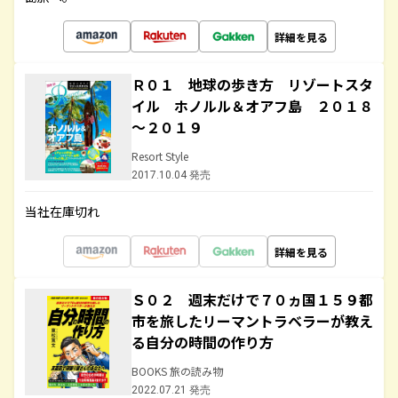
詳細を見る
Ｒ０１ 地球の歩き方 リゾートスタ
イル ホノルル＆オアフ島 ２０１８
～２０１９
Resort Style
2017.10.04 発売
当社在庫切れ
詳細を見る
Ｓ０２ 週末だけで７０ヵ国１５９都
市を旅したリーマントラベラーが教え
る自分の時間の作り方
BOOKS 旅の読み物
2022.07.21 発売