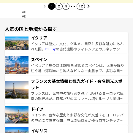
…
1
2
3
12
AD
AD
人気の国と地域から探す
イタリア
イタリアは歴史、文化、グルメ、自然と多彩な魅力にあふ
れた国。
ローマ
の古代遺跡やフィレンツェのルネッサンス
美術、ヴェネツィアの運河など、歴史あるスポットはもち
スペイン
ろん、トスカーナの美しい田園風景やアマルフィ海岸の絶
景など、自然景観も見逃せない。観光の合間には、本場の
イベリア半島のほぼ80％を占めるスペインは、太陽が降り
ピザやパスタなど、絶品のイタリア料理を堪能することも
注ぐ地中海沿岸から雄大なピレネー山脈まで、多彩な自然
できる。朝目覚めてから夜眠るまで、すべての瞬間を楽し
と文化が詰まったヨーロッパ屈指の旅行先だ。多様な地域
フランスの基本情報と観光ガイド・有名観光スポ
ませてくれるイタリアで、忘れられない旅をしてみよう！
文化が根付くこの国では、情熱的なフラメンコ、熱気あふ
なお、新着のイタリア情報は
コンテンツ一覧
を参照してほ
れる闘牛、そして美味しいタパスが生活の一部となってい
ット
しい。
る。首都マドリードの洗練された雰囲気や、バルセロナの
フランスは、世界中の旅行者を魅了し続けるヨーロッパ屈
アートに溢れた街角から、地方では古代ローマ遺跡や中世
指の観光地だ。首都パリのエッフェル塔やルーブル美術館
の城塞都市、穏やかなビーチリゾートまで多彩な表情を見
といった象徴的なスポットから、田舎町の古風な美しさま
せる。地方によって風土や気候が異なるスペインはその個
ドイツ
で、幅広い魅力が詰まっている。華麗な宮殿、歴史的な大
性で訪れる人を魅了する。 なお、新着のスペイン情報は
コ
聖堂、美しいビーチ、そして豊かな自然が、訪れる者を心
ドイツは、豊かな歴史と多彩な文化が交差するヨーロッパ
ンテンツ一覧
を参照してほしい。
から魅了する。また、フランスは美食の国としても知ら
の中心に位置する国。中世の街並みが残るロマンチック街
れ、フランス料理はユネスコ無形文化遺産にも登録されて
道から、未来を先取りするようなモダンな都市まで多様な
イギリス
いる。シャンパンの発祥地であるランス、プロヴァンスの
顔を持つこの国は、どこを歩いても飽きることがない。ベ