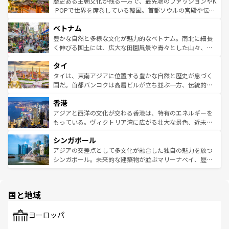
と山間の静けさが共存しており、訪れる人に新しい発見と
歴史ある王朝文化が残る一方で、最先端のファッションやK
い。オーストラリアの多彩な魅力を存分に味わいつくそ
驚きをもたらしてくれる。また、奥深い台湾の食文化も魅
-POPで世界を席巻している韓国。首都ソウルの宮殿や伝統
う。 なお、新着のオーストラリア情報は
コンテンツ一覧
を
力で、夜市などの屋台グルメから高級料理、ヘルシーで美
家屋が並ぶエリアでは韓国の歴史と文化に浸ることがで
参照してほしい。
ベトナム
容にもいいと評判のスイーツなど、バラエティ豊かな料理
き、地方に足を延ばせば四季折々の自然美を楽しむことが
が味わえる。 なお、新着の台湾情報は
コンテンツ一覧
を参
できる。そして、キムチや焼肉、絶品のストリートフード
豊かな自然と多様な文化が魅力的なベトナム。南北に細長
照してほしい。
まで、さまざまな韓国料理が待っている。夜には、韓国な
く伸びる国土には、広大な田園風景や青々とした山々、世
らではのナイトライフも堪能できる。あたたかいホスピタ
界遺産に登録された壮大な自然景観が点在し、都市部では
タイ
リティに包まれながら、韓国の多彩な魅力を心ゆくまで味
急速な発展と共に伝統が息づく。ハノイの古い町並みやホ
わってみてほしい。 なお、新着の韓国情報は
コンテンツ一
ーチミン市のフランス統治時代の建物も、独特の雰囲気を
タイは、東南アジアに位置する豊かな自然と歴史が息づく
覧
を参照してほしい。
醸し出している。また、バラエティの豊かさとおいしさで
国だ。首都バンコクは高層ビルが立ち並ぶ一方、伝統的な
世界中の食通を魅了してやまないベトナム料理も魅力のひ
寺院や市場がいたるところに点在し、古きよき文化と現代
香港
とつ。フォーやバインミー、ベトナムコーヒーなどは、ぜ
の活気が交差している。北部ではチェンマイなどの山岳地
ひ現地で味わいたい。どの地域を訪れてもあたたかい人々
帯で自然と触れ合い、南部ではプーケットやクラビの美し
アジアと西洋の文化が交わる香港は、特有のエネルギーを
が旅行者を迎えてくれるので、きっと忘れられない旅にな
いビーチでリゾート気分を楽しむことができる。タイ料理
もっている。ヴィクトリア湾に広がる壮大な景色、近未来
るはずだ。 なお、新着のベトナム情報は
コンテンツ一覧
を
は世界的に有名で、屋台から高級レストランまで味覚を刺
的なアートスポット、そして歴史と現代が融合した町並
参照してほしい。
シンガポール
激する。気候は一年中温暖で、どの季節にも異なる楽しみ
み、どこを訪れても感動するはず。観光スポットが密集し
が待っている。親しみやすいタイの人々、仏教を中心とし
ており、効率よく見どころを回れるのも魅力。息をのむよ
アジアの交差点として多文化が融合した独自の魅力を放つ
た文化、そして多様な観光資源が、訪れる旅人を魅了し続
うな絶景から文化的な体験まで、香港を存分に楽しみ尽く
シンガポール。未来的な建築物が並ぶマリーナベイ、歴史
ける。 なお、新着のタイ情報は
コンテンツ一覧
を参照して
そう。 なお、新着の香港情報は
コンテンツ一覧
を参照して
と伝統を感じられるエスニックタウン、多数の緑豊かな公
ほしい。
ほしい。
園や自然保護区など、自然が調和した近代的な景観と文化
の多様性あふれるカラフルな町は、どこを歩いても新しい
国と地域
発見がある。さらに、治安のよさや充実した公共交通機関
も、旅行者にとっては魅力的なポイント。グルメも豊富
で、ホーカーズは地元の風情を楽しめる外せないスポット
ヨーロッパ
だ。訪れる人を飽きさせないシンガポールで、多様な魅力