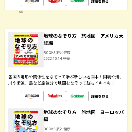
詳細を見る
AD
地球のなぞり方 旅地図 アメリカ大
陸編
BOOKS 旅と健康
2022.10.14 発売
各国の地形や関係性をなぞって学ぶ新しい地図本！国境や州、
川や街道、島など旅気分で地図をなぞって脳もイキイキ！
詳細を見る
地球のなぞり方 旅地図 ヨーロッパ
編
BOOKS 旅と健康