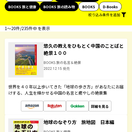
BOOKS 旅と健康
BOOKS 旅の読み物
BOOKS
D-Books
絞り込み条件を追加
1〜20件/235件中 を表示
悠久の教えをひもとく中国のことばと
絶景１００
BOOKS 旅の名言＆絶景
2022.12.15 発売
世界を４０年以上歩いてきた「地球の歩き方」があなたにお届
けする、人生を輝かせる中国の名言と癒やしの絶景集
詳細を見る
地球のなぞり方 旅地図 日本編
BOOKS 旅と健康