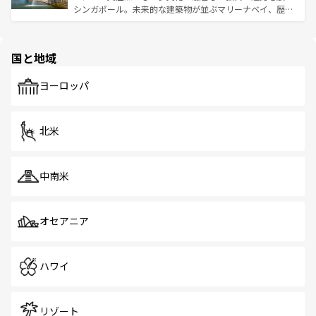
ける。 なお、新着のタイ情報は
コンテンツ一覧
を参照して
そう。 なお、新着の香港情報は
コンテンツ一覧
を参照して
シンガポール。未来的な建築物が並ぶマリーナベイ、歴史
ほしい。
ほしい。
と伝統を感じられるエスニックタウン、多数の緑豊かな公
園や自然保護区など、自然が調和した近代的な景観と文化
の多様性あふれるカラフルな町は、どこを歩いても新しい
国と地域
発見がある。さらに、治安のよさや充実した公共交通機関
も、旅行者にとっては魅力的なポイント。グルメも豊富
で、ホーカーズは地元の風情を楽しめる外せないスポット
ヨーロッパ
だ。訪れる人を飽きさせないシンガポールで、多様な魅力
を体感しよう。 なお、新着のシンガポール情報は
コンテン
ツ一覧
を参照してほしい。
北米
中南米
オセアニア
ハワイ
リゾート