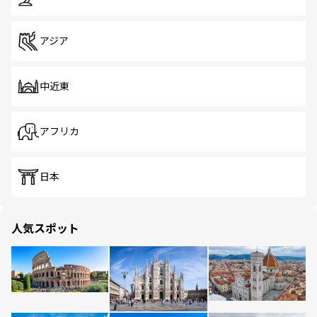
アジア
中近東
アフリカ
日本
人気スポット