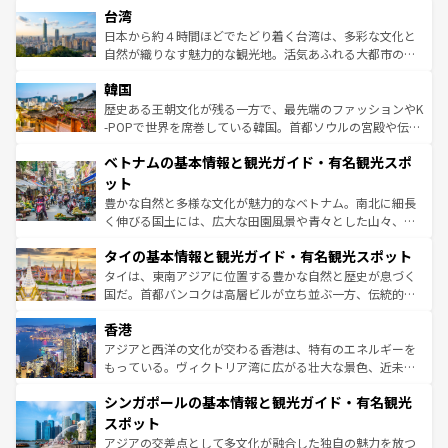
人々、おいしいローカルフードやハワイアンミュージッ
台湾
リアリーフや大陸中央部にそびえるウルル（エアーズロッ
ク、伝統的なフラダンスなど、すべてがハワイの魅力を彩
ク）、タスマニアの美しい原生林やケアンズの熱帯雨林な
日本から約４時間ほどでたどり着く台湾は、多彩な文化と
っている。訪れるたびに新しい発見と感動が待っているハ
ど、見どころがたくさん。また、カフェやワイン、オージ
自然が織りなす魅力的な観光地。活気あふれる大都市の台
ワイを、存分に味わってほしい。 なお、新着のハワイ情報
ービーフなどの食文化も豊かで、美味しいものであふれて
北やノスタルジックな町並みが人気な九份（ジォウフェ
は
コンテンツ一覧
を参照してほしい。
韓国
いる。アクティビティも充実しており、サーフィンやダイ
ン）、静ひつな山岳地帯である台湾東部など、都市の喧騒
ビング、ハイキングなど、アウトドア好きにはたまらな
と山間の静けさが共存しており、訪れる人に新しい発見と
歴史ある王朝文化が残る一方で、最先端のファッションやK
い。オーストラリアの多彩な魅力を存分に味わいつくそ
驚きをもたらしてくれる。また、奥深い台湾の食文化も魅
-POPで世界を席巻している韓国。首都ソウルの宮殿や伝統
う。 なお、新着のオーストラリア情報は
コンテンツ一覧
を
力で、夜市などの屋台グルメから高級料理、ヘルシーで美
家屋が並ぶエリアでは韓国の歴史と文化に浸ることがで
参照してほしい。
ベトナムの基本情報と観光ガイド・有名観光スポ
容にもいいと評判のスイーツなど、バラエティ豊かな料理
き、地方に足を延ばせば四季折々の自然美を楽しむことが
が味わえる。 なお、新着の台湾情報は
コンテンツ一覧
を参
できる。そして、キムチや焼肉、絶品のストリートフード
ット
照してほしい。
まで、さまざまな韓国料理が待っている。夜には、韓国な
豊かな自然と多様な文化が魅力的なベトナム。南北に細長
らではのナイトライフも堪能できる。あたたかいホスピタ
く伸びる国土には、広大な田園風景や青々とした山々、世
リティに包まれながら、韓国の多彩な魅力を心ゆくまで味
界遺産に登録された壮大な自然景観が点在し、都市部では
わってみてほしい。 なお、新着の韓国情報は
コンテンツ一
タイの基本情報と観光ガイド・有名観光スポット
急速な発展と共に伝統が息づく。ハノイの古い町並みやホ
覧
を参照してほしい。
ーチミン市のフランス統治時代の建物も、独特の雰囲気を
タイは、東南アジアに位置する豊かな自然と歴史が息づく
醸し出している。また、バラエティの豊かさとおいしさで
国だ。首都バンコクは高層ビルが立ち並ぶ一方、伝統的な
世界中の食通を魅了してやまないベトナム料理も魅力のひ
寺院や市場がいたるところに点在し、古きよき文化と現代
香港
とつ。フォーやバインミー、ベトナムコーヒーなどは、ぜ
の活気が交差している。北部ではチェンマイなどの山岳地
ひ現地で味わいたい。どの地域を訪れてもあたたかい人々
帯で自然と触れ合い、南部ではプーケットやクラビの美し
アジアと西洋の文化が交わる香港は、特有のエネルギーを
が旅行者を迎えてくれるので、きっと忘れられない旅にな
いビーチでリゾート気分を楽しむことができる。タイ料理
もっている。ヴィクトリア湾に広がる壮大な景色、近未来
るはずだ。 なお、新着のベトナム情報は
コンテンツ一覧
を
は世界的に有名で、屋台から高級レストランまで味覚を刺
的なアートスポット、そして歴史と現代が融合した町並
参照してほしい。
シンガポールの基本情報と観光ガイド・有名観光
激する。気候は一年中温暖で、どの季節にも異なる楽しみ
み、どこを訪れても感動するはず。観光スポットが密集し
が待っている。親しみやすいタイの人々、仏教を中心とし
ており、効率よく見どころを回れるのも魅力。息をのむよ
スポット
た文化、そして多様な観光資源が、訪れる旅人を魅了し続
うな絶景から文化的な体験まで、香港を存分に楽しみ尽く
アジアの交差点として多文化が融合した独自の魅力を放つ