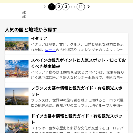
…
1
2
3
11
AD
AD
人気の国と地域から探す
イタリア
イタリアは歴史、文化、グルメ、自然と多彩な魅力にあふ
れた国。
ローマ
の古代遺跡やフィレンツェのルネッサンス
美術、ヴェネツィアの運河など、歴史あるスポットはもち
スペインの観光ポイントと人気スポット・知ってお
ろん、トスカーナの美しい田園風景やアマルフィ海岸の絶
景など、自然景観も見逃せない。観光の合間には、本場の
くべき基本情報
ピザやパスタなど、絶品のイタリア料理を堪能することも
イベリア半島のほぼ80％を占めるスペインは、太陽が降り
できる。朝目覚めてから夜眠るまで、すべての瞬間を楽し
注ぐ地中海沿岸から雄大なピレネー山脈まで、多彩な自然
ませてくれるイタリアで、忘れられない旅をしてみよう！
と文化が詰まったヨーロッパ屈指の旅行先だ。多様な地域
なお、新着のイタリア情報は
コンテンツ一覧
を参照してほ
フランスの基本情報と観光ガイド・有名観光スポ
文化が根付くこの国では、情熱的なフラメンコ、熱気あふ
しい。
れる闘牛、そして美味しいタパスが生活の一部となってい
ット
る。首都マドリードの洗練された雰囲気や、バルセロナの
フランスは、世界中の旅行者を魅了し続けるヨーロッパ屈
アートに溢れた街角から、地方では古代ローマ遺跡や中世
指の観光地だ。首都パリのエッフェル塔やルーブル美術館
の城塞都市、穏やかなビーチリゾートまで多彩な表情を見
といった象徴的なスポットから、田舎町の古風な美しさま
せる。地方によって風土や気候が異なるスペインはその個
ドイツの基本情報と観光ガイド・有名観光スポッ
で、幅広い魅力が詰まっている。華麗な宮殿、歴史的な大
性で訪れる人を魅了する。 なお、新着のスペイン情報は
コ
聖堂、美しいビーチ、そして豊かな自然が、訪れる者を心
ト
ンテンツ一覧
を参照してほしい。
から魅了する。また、フランスは美食の国としても知ら
ドイツは、豊かな歴史と多彩な文化が交差するヨーロッパ
れ、フランス料理はユネスコ無形文化遺産にも登録されて