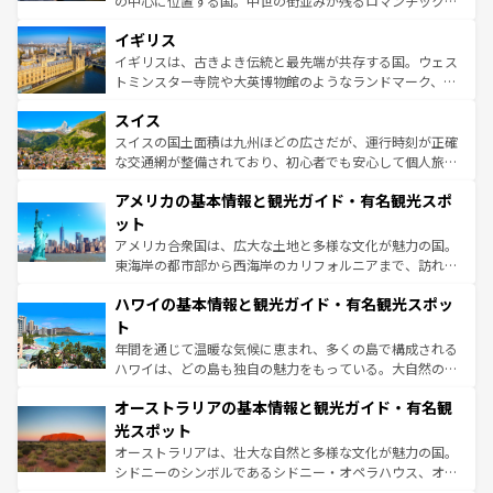
の中心に位置する国。中世の街並みが残るロマンチック街
いる。シャンパンの発祥地であるランス、プロヴァンスの
道から、未来を先取りするようなモダンな都市まで多様な
香り高いラベンダー畑など、多彩な楽しみ方が可能だ。さ
イギリス
顔を持つこの国は、どこを歩いても飽きることがない。ベ
らに、パリ以外の地域にも魅力が溢れており、どの街角に
ルリンの文化的活気、バイエルン州のアルプスの絶景、そ
イギリスは、古きよき伝統と最先端が共存する国。ウェス
も豊かな歴史と文化が息づいている。パリ以外の個性あふ
してライン川沿いのワイン畑といった風景は必見。ビール
トミンスター寺院や大英博物館のようなランドマーク、歴
れる地方に足を運ぶとそれぞれで全く異なる文化を体験で
とソーセージを味わいながら地元の人と過ごす楽しい時間
史ある大学都市、美しい丘陵地帯や牧歌的な風景など、エ
きるだろう。 なお、新着のフランス情報は
コンテンツ一覧
スイス
は、お酒好きな人にはぜひ体験してほしい。 なお、新着の
リアごとに異なる魅力がある。また、優雅なアフタヌーン
を参照してほしい。
ドイツ情報は
コンテンツ一覧
を参照してほしい。
ティー、ビール好きにはたまらない英国パブ、サッカー観
スイスの国土面積は九州ほどの広さだが、運行時刻が正確
戦など、本場だからこそできる体験も豊富。イギリスを旅
な交通網が整備されており、初心者でも安心して個人旅行
して楽しみつくそう。 なお、新着のイギリス情報は
コンテ
を楽しめる。日本同様に時刻表どおりの旅が可能だ。中世
アメリカの基本情報と観光ガイド・有名観光スポ
ンツ一覧
を参照してほしい。
の建物がそのまま残る町や、スイスならではのユニークな
博物館もあり、アルプス観光だけでなく町歩きも満喫する
ット
ことができる。国民の所得が高いため物価も高いが、旅行
アメリカ合衆国は、広大な土地と多様な文化が魅力の国。
者向けの交通パス提供のサービスもあり、うまく活用すれ
東海岸の都市部から西海岸のカリフォルニアまで、訪れる
ば市内交通費無料で観光を楽しむこともできる。 なお、新
場所ごとに異なる風景と体験が待っている。ニューヨーク
着のスイス情報は
コンテンツ一覧
を参照してほしい。
ハワイの基本情報と観光ガイド・有名観光スポッ
のような巨大都市は、観光、ショッピング、エンターテイ
ンメントが詰まった刺激的なスポットだ。一方、アメリカ
ト
西部には大自然が広がり、グランドキャニオンやイエロー
年間を通じて温暖な気候に恵まれ、多くの島で構成される
ストーン国立公園といった絶景が堪能できる。さらに、南
ハワイは、どの島も独自の魅力をもっている。大自然の神
部のニューオーリンズでは、音楽と美食が融合した独特の
秘を感じたいなら、火山が生み出した壮大な景観を誇るハ
文化が魅力。旅行者はアメリカの各地域で異なる魅力を楽
オーストラリアの基本情報と観光ガイド・有名観
ワイ島は見逃せない。また、定番の観光地といえばオアフ
しみながら、その多様性と豊かな歴史を感じることができ
島だが、静かな自然を求めるならマウイ島やカウアイ島が
光スポット
るだろう。車でのロードトリップや列車の旅も、アメリカ
おすすめ。エメラルドグリーンに輝く海をはじめ、豊かな
オーストラリアは、壮大な自然と多様な文化が魅力の国。
ならではの贅沢な旅のスタイルだ。 なお、新着のアメリカ
文化や歴史が息づいている。「アロハスピリット」と呼ば
シドニーのシンボルであるシドニー・オペラハウス、オー
情報は
コンテンツ一覧
を参照してほしい。
れるおもてなしの心で訪れる人々を迎えてくれるハワイの
ストラリア東海岸北部に広がる大サンゴ礁地帯グレートバ