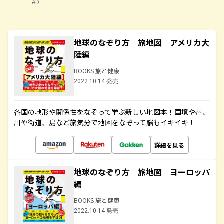
AD
地球のなぞり方 旅地図 アメリカ大
陸編
BOOKS 旅と健康
2022.10.14 発売
各国の地形や関係性をなぞって学ぶ新しい地図本！国境や州、
川や街道、島など旅気分で地図をなぞって脳もイキイキ！
詳細を見る
地球のなぞり方 旅地図 ヨーロッパ
編
BOOKS 旅と健康
2022.10.14 発売