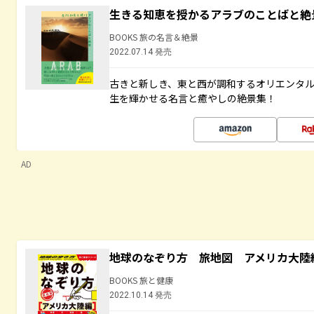
生きる知恵を授かるアラブのことばと絶
BOOKS 旅の名言＆絶景
2022.07.14 発売
古きと新しき、東と西が調和するオリエンタ
生を輝かせる名言と癒やしの絶景集！
AD
地球のなぞり方 旅地図 アメリカ大陸
BOOKS 旅と健康
2022.10.14 発売