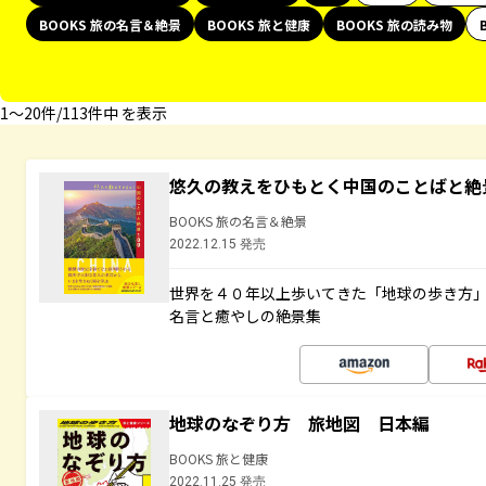
BOOKS 旅の名言＆絶景
BOOKS 旅と健康
BOOKS 旅の読み物
1〜20件/113件中 を表示
悠久の教えをひもとく中国のことばと絶
BOOKS 旅の名言＆絶景
2022.12.15 発売
世界を４０年以上歩いてきた「地球の歩き方
名言と癒やしの絶景集
地球のなぞり方 旅地図 日本編
BOOKS 旅と健康
2022.11.25 発売