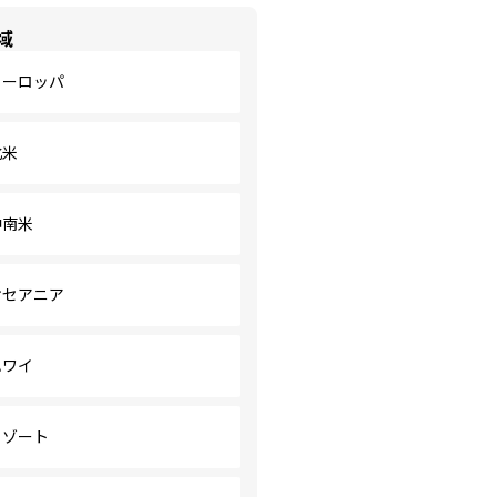
域
ヨーロッパ
北米
中南米
オセアニア
ハワイ
リゾート