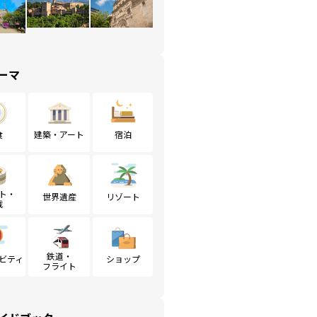
ーマ
食
建築・アート
宿泊
ト・
世界遺産
リゾート
戦
鉄道・
ビティ
ショップ
フライト