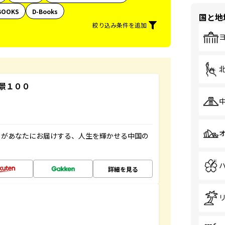
BOOKS
D-Books
国と地
絞り込み条件を追加
景１００
」があなたにお届けする、人生を輝かせる中国の
詳細を見る