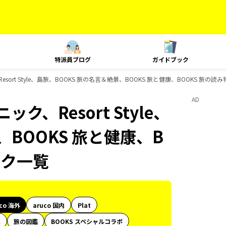
特派員ブログ
ガイドブック
esort Style、島旅、BOOKS 旅の名言＆絶景、BOOKS 旅と健康、BOOKS 旅
AD
ク、Resort Style、
、BOOKS 旅と健康、B
ック一覧
uco 海外
aruco 国内
Plat
代
旅の図鑑
BOOKS スペシャルコラボ