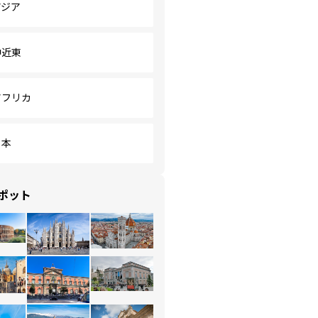
アジア
中近東
アフリカ
日本
ポット