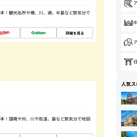
図本！観光名所や橋、川、湖、半島など旅気分で
詳細を見る
人気ス
図本！国境や州、川や街道、島など旅気分で地図