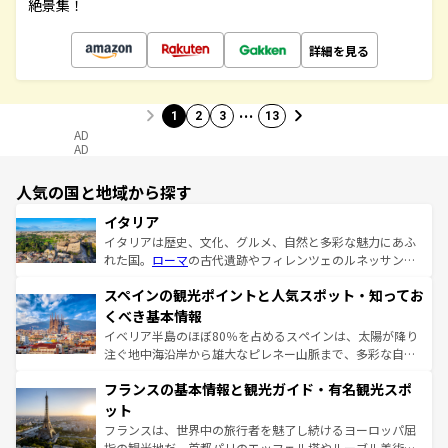
絶景集！
詳細を見る
…
1
2
3
13
AD
AD
人気の国と地域から探す
イタリア
イタリアは歴史、文化、グルメ、自然と多彩な魅力にあふ
れた国。
ローマ
の古代遺跡やフィレンツェのルネッサンス
美術、ヴェネツィアの運河など、歴史あるスポットはもち
スペインの観光ポイントと人気スポット・知ってお
ろん、トスカーナの美しい田園風景やアマルフィ海岸の絶
景など、自然景観も見逃せない。観光の合間には、本場の
くべき基本情報
ピザやパスタなど、絶品のイタリア料理を堪能することも
イベリア半島のほぼ80％を占めるスペインは、太陽が降り
できる。朝目覚めてから夜眠るまで、すべての瞬間を楽し
注ぐ地中海沿岸から雄大なピレネー山脈まで、多彩な自然
ませてくれるイタリアで、忘れられない旅をしてみよう！
と文化が詰まったヨーロッパ屈指の旅行先だ。多様な地域
なお、新着のイタリア情報は
コンテンツ一覧
を参照してほ
フランスの基本情報と観光ガイド・有名観光スポ
文化が根付くこの国では、情熱的なフラメンコ、熱気あふ
しい。
れる闘牛、そして美味しいタパスが生活の一部となってい
ット
る。首都マドリードの洗練された雰囲気や、バルセロナの
フランスは、世界中の旅行者を魅了し続けるヨーロッパ屈
アートに溢れた街角から、地方では古代ローマ遺跡や中世
指の観光地だ。首都パリのエッフェル塔やルーブル美術館