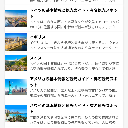
の城塞都市、穏やかなビーチリゾートまで多彩な表情を見
といった象徴的なスポットから、田舎町の古風な美しさま
せる。地方によって風土や気候が異なるスペインはその個
ドイツの基本情報と観光ガイド・有名観光スポッ
で、幅広い魅力が詰まっている。華麗な宮殿、歴史的な大
性で訪れる人を魅了する。 なお、新着のスペイン情報は
コ
聖堂、美しいビーチ、そして豊かな自然が、訪れる者を心
ト
ンテンツ一覧
を参照してほしい。
から魅了する。また、フランスは美食の国としても知ら
ドイツは、豊かな歴史と多彩な文化が交差するヨーロッパ
れ、フランス料理はユネスコ無形文化遺産にも登録されて
の中心に位置する国。中世の街並みが残るロマンチック街
いる。シャンパンの発祥地であるランス、プロヴァンスの
道から、未来を先取りするようなモダンな都市まで多様な
香り高いラベンダー畑など、多彩な楽しみ方が可能だ。さ
イギリス
顔を持つこの国は、どこを歩いても飽きることがない。ベ
らに、パリ以外の地域にも魅力が溢れており、どの街角に
ルリンの文化的活気、バイエルン州のアルプスの絶景、そ
イギリスは、古きよき伝統と最先端が共存する国。ウェス
も豊かな歴史と文化が息づいている。パリ以外の個性あふ
してライン川沿いのワイン畑といった風景は必見。ビール
トミンスター寺院や大英博物館のようなランドマーク、歴
れる地方に足を運ぶとそれぞれで全く異なる文化を体験で
とソーセージを味わいながら地元の人と過ごす楽しい時間
史ある大学都市、美しい丘陵地帯や牧歌的な風景など、エ
きるだろう。 なお、新着のフランス情報は
コンテンツ一覧
スイス
は、お酒好きな人にはぜひ体験してほしい。 なお、新着の
リアごとに異なる魅力がある。また、優雅なアフタヌーン
を参照してほしい。
ドイツ情報は
コンテンツ一覧
を参照してほしい。
ティー、ビール好きにはたまらない英国パブ、サッカー観
スイスの国土面積は九州ほどの広さだが、運行時刻が正確
戦など、本場だからこそできる体験も豊富。イギリスを旅
な交通網が整備されており、初心者でも安心して個人旅行
して楽しみつくそう。 なお、新着のイギリス情報は
コンテ
を楽しめる。日本同様に時刻表どおりの旅が可能だ。中世
アメリカの基本情報と観光ガイド・有名観光スポ
ンツ一覧
を参照してほしい。
の建物がそのまま残る町や、スイスならではのユニークな
博物館もあり、アルプス観光だけでなく町歩きも満喫する
ット
ことができる。国民の所得が高いため物価も高いが、旅行
アメリカ合衆国は、広大な土地と多様な文化が魅力の国。
者向けの交通パス提供のサービスもあり、うまく活用すれ
東海岸の都市部から西海岸のカリフォルニアまで、訪れる
ば市内交通費無料で観光を楽しむこともできる。 なお、新
場所ごとに異なる風景と体験が待っている。ニューヨーク
着のスイス情報は
コンテンツ一覧
を参照してほしい。
ハワイの基本情報と観光ガイド・有名観光スポッ
のような巨大都市は、観光、ショッピング、エンターテイ
ンメントが詰まった刺激的なスポットだ。一方、アメリカ
ト
西部には大自然が広がり、グランドキャニオンやイエロー
年間を通じて温暖な気候に恵まれ、多くの島で構成される
ストーン国立公園といった絶景が堪能できる。さらに、南
ハワイは、どの島も独自の魅力をもっている。大自然の神
部のニューオーリンズでは、音楽と美食が融合した独特の
秘を感じたいなら、火山が生み出した壮大な景観を誇るハ