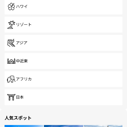
ハワイ
リゾート
アジア
中近東
アフリカ
日本
人気スポット