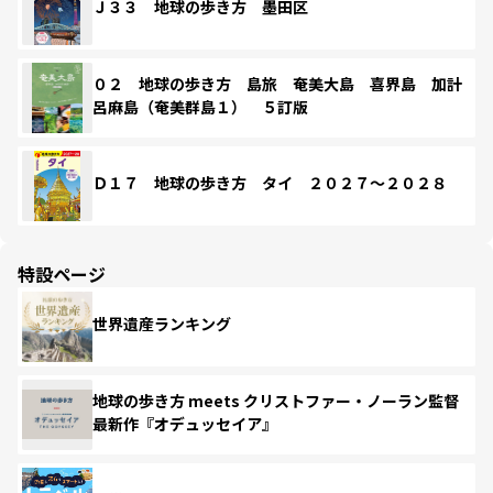
Ｊ３３ 地球の歩き方 墨田区
０２ 地球の歩き方 島旅 奄美大島 喜界島 加計
呂麻島（奄美群島１） ５訂版
Ｄ１７ 地球の歩き方 タイ ２０２７～２０２８
特設ページ
世界遺産ランキング
地球の歩き方 meets クリストファー・ノーラン監督
最新作『オデュッセイア』