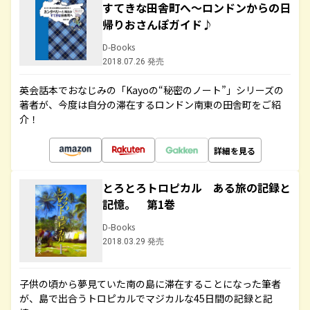
すてきな田舎町へ～ロンドンからの日
帰りおさんぽガイド♪
D-Books
2018.07.26 発売
英会話本でおなじみの「Kayoの“秘密のノート”」シリーズの
著者が、今度は自分の滞在するロンドン南東の田舎町をご紹
介！
詳細を見る
とろとろトロピカル ある旅の記録と
記憶。 第1巻
D-Books
2018.03.29 発売
子供の頃から夢見ていた南の島に滞在することになった筆者
が、島で出合うトロピカルでマジカルな45日間の記録と記