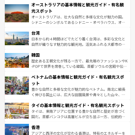
文化が魅力。旅行者はアメリカの各地域で異なる魅力を楽
オーストラリアの基本情報と観光ガイド・有名観
ワイ島は見逃せない。また、定番の観光地といえばオアフ
しみながら、その多様性と豊かな歴史を感じることができ
島だが、静かな自然を求めるならマウイ島やカウアイ島が
光スポット
るだろう。車でのロードトリップや列車の旅も、アメリカ
おすすめ。エメラルドグリーンに輝く海をはじめ、豊かな
オーストラリアは、壮大な自然と多様な文化が魅力の国。
ならではの贅沢な旅のスタイルだ。 なお、新着のアメリカ
文化や歴史が息づいている。「アロハスピリット」と呼ば
シドニーのシンボルであるシドニー・オペラハウス、オー
情報は
コンテンツ一覧
を参照してほしい。
れるおもてなしの心で訪れる人々を迎えてくれるハワイの
ストラリア東海岸北部に広がる大サンゴ礁地帯グレートバ
人々、おいしいローカルフードやハワイアンミュージッ
台湾
リアリーフや大陸中央部にそびえるウルル（エアーズロッ
ク、伝統的なフラダンスなど、すべてがハワイの魅力を彩
ク）、タスマニアの美しい原生林やケアンズの熱帯雨林な
日本から約４時間ほどでたどり着く台湾は、多彩な文化と
っている。訪れるたびに新しい発見と感動が待っているハ
ど、見どころがたくさん。また、カフェやワイン、オージ
自然が織りなす魅力的な観光地。活気あふれる大都市の台
ワイを、存分に味わってほしい。 なお、新着のハワイ情報
ービーフなどの食文化も豊かで、美味しいものであふれて
北やノスタルジックな町並みが人気な九份（ジォウフェ
は
コンテンツ一覧
を参照してほしい。
韓国
いる。アクティビティも充実しており、サーフィンやダイ
ン）、静ひつな山岳地帯である台湾東部など、都市の喧騒
ビング、ハイキングなど、アウトドア好きにはたまらな
と山間の静けさが共存しており、訪れる人に新しい発見と
歴史ある王朝文化が残る一方で、最先端のファッションやK
い。オーストラリアの多彩な魅力を存分に味わいつくそ
驚きをもたらしてくれる。また、奥深い台湾の食文化も魅
-POPで世界を席巻している韓国。首都ソウルの宮殿や伝統
う。 なお、新着のオーストラリア情報は
コンテンツ一覧
を
力で、夜市などの屋台グルメから高級料理、ヘルシーで美
家屋が並ぶエリアでは韓国の歴史と文化に浸ることがで
参照してほしい。
ベトナムの基本情報と観光ガイド・有名観光スポ
容にもいいと評判のスイーツなど、バラエティ豊かな料理
き、地方に足を延ばせば四季折々の自然美を楽しむことが
が味わえる。 なお、新着の台湾情報は
コンテンツ一覧
を参
できる。そして、キムチや焼肉、絶品のストリートフード
ット
照してほしい。
まで、さまざまな韓国料理が待っている。夜には、韓国な
豊かな自然と多様な文化が魅力的なベトナム。南北に細長
らではのナイトライフも堪能できる。あたたかいホスピタ
く伸びる国土には、広大な田園風景や青々とした山々、世
リティに包まれながら、韓国の多彩な魅力を心ゆくまで味
界遺産に登録された壮大な自然景観が点在し、都市部では
わってみてほしい。 なお、新着の韓国情報は
コンテンツ一
タイの基本情報と観光ガイド・有名観光スポット
急速な発展と共に伝統が息づく。ハノイの古い町並みやホ
覧
を参照してほしい。
ーチミン市のフランス統治時代の建物も、独特の雰囲気を
タイは、東南アジアに位置する豊かな自然と歴史が息づく
醸し出している。また、バラエティの豊かさとおいしさで
国だ。首都バンコクは高層ビルが立ち並ぶ一方、伝統的な
世界中の食通を魅了してやまないベトナム料理も魅力のひ
寺院や市場がいたるところに点在し、古きよき文化と現代
香港
とつ。フォーやバインミー、ベトナムコーヒーなどは、ぜ
の活気が交差している。北部ではチェンマイなどの山岳地
ひ現地で味わいたい。どの地域を訪れてもあたたかい人々
帯で自然と触れ合い、南部ではプーケットやクラビの美し
アジアと西洋の文化が交わる香港は、特有のエネルギーを