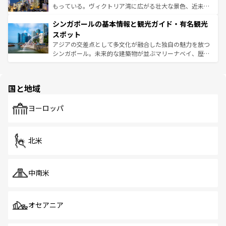
が旅行者を迎えてくれるので、きっと忘れられない旅にな
いビーチでリゾート気分を楽しむことができる。タイ料理
もっている。ヴィクトリア湾に広がる壮大な景色、近未来
るはずだ。 なお、新着のベトナム情報は
コンテンツ一覧
を
は世界的に有名で、屋台から高級レストランまで味覚を刺
的なアートスポット、そして歴史と現代が融合した町並
参照してほしい。
シンガポールの基本情報と観光ガイド・有名観光
激する。気候は一年中温暖で、どの季節にも異なる楽しみ
み、どこを訪れても感動するはず。観光スポットが密集し
が待っている。親しみやすいタイの人々、仏教を中心とし
ており、効率よく見どころを回れるのも魅力。息をのむよ
スポット
た文化、そして多様な観光資源が、訪れる旅人を魅了し続
うな絶景から文化的な体験まで、香港を存分に楽しみ尽く
アジアの交差点として多文化が融合した独自の魅力を放つ
ける。 なお、新着のタイ情報は
コンテンツ一覧
を参照して
そう。 なお、新着の香港情報は
コンテンツ一覧
を参照して
シンガポール。未来的な建築物が並ぶマリーナベイ、歴史
ほしい。
ほしい。
と伝統を感じられるエスニックタウン、多数の緑豊かな公
園や自然保護区など、自然が調和した近代的な景観と文化
の多様性あふれるカラフルな町は、どこを歩いても新しい
国と地域
発見がある。さらに、治安のよさや充実した公共交通機関
も、旅行者にとっては魅力的なポイント。グルメも豊富
で、ホーカーズは地元の風情を楽しめる外せないスポット
ヨーロッパ
だ。訪れる人を飽きさせないシンガポールで、多様な魅力
を体感しよう。 なお、新着のシンガポール情報は
コンテン
ツ一覧
を参照してほしい。
北米
中南米
オセアニア