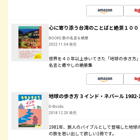
心に寄り添う台湾のことばと絶景１００
BOOKS 旅の名言＆絶景
2022.11.04 発売
世界を４０年以上歩いてきた「地球の歩き方
名言と癒やしの絶景集
地球の歩き方 3 インド・ネパール 1982
D-Books
2018.12.20 発売
1981年、旅人のバイブルとして登場した地
の旅を思い出して欲しい1冊です。