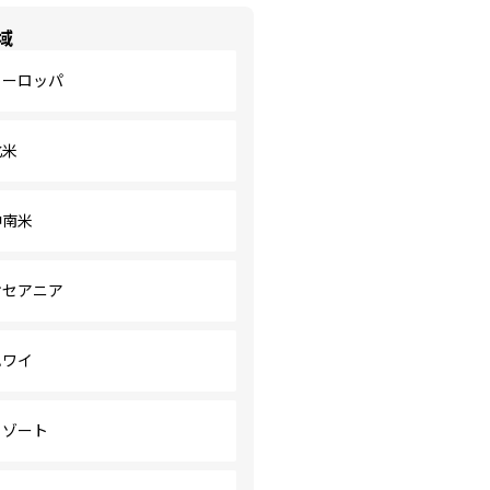
域
ヨーロッパ
北米
中南米
オセアニア
ハワイ
リゾート