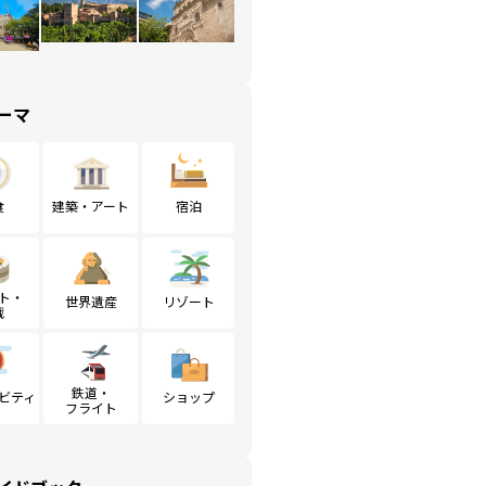
ーマ
食
建築・アート
宿泊
ト・
世界遺産
リゾート
戦
鉄道・
ビティ
ショップ
フライト