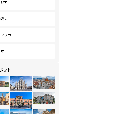
アジア
中近東
アフリカ
日本
ポット