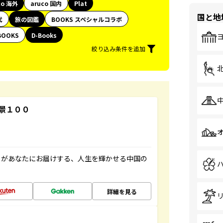
co 海外
aruco 国内
Plat
国と地
代
旅の図鑑
BOOKS スペシャルコラボ
BOOKS
D-Books
絞り込み条件を追加
景１００
」があなたにお届けする、人生を輝かせる中国の
詳細を見る