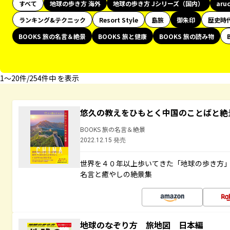
すべて
地球の歩き方 海外
地球の歩き方 Jシリーズ（国内）
aru
ランキング&テクニック
Resort Style
島旅
御朱印
歴史時
BOOKS 旅の名言＆絶景
BOOKS 旅と健康
BOOKS 旅の読み物
1〜20件/254件中 を表示
悠久の教えをひもとく中国のことばと絶
BOOKS 旅の名言＆絶景
2022.12.15 発売
世界を４０年以上歩いてきた「地球の歩き方
名言と癒やしの絶景集
地球のなぞり方 旅地図 日本編