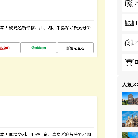
図本！観光名所や橋、川、湖、半島など旅気分で
詳細を見る
人気ス
図本！国境や州、川や街道、島など旅気分で地図