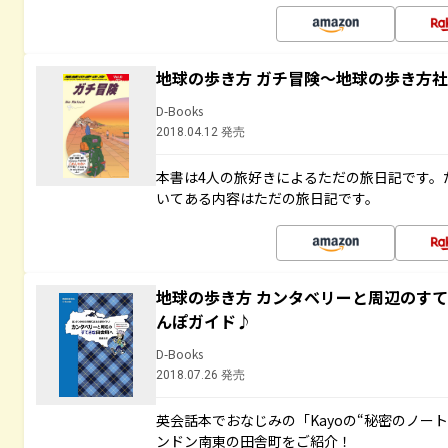
地球の歩き方 ガチ冒険～地球の歩き方
D-Books
2018.04.12 発売
本書は4人の旅好きによるただの旅日記です。
いてある内容はただの旅日記です。
地球の歩き方 カンタベリーと周辺のす
んぽガイド♪
D-Books
2018.07.26 発売
英会話本でおなじみの「Kayoの“秘密のノー
ンドン南東の田舎町をご紹介！