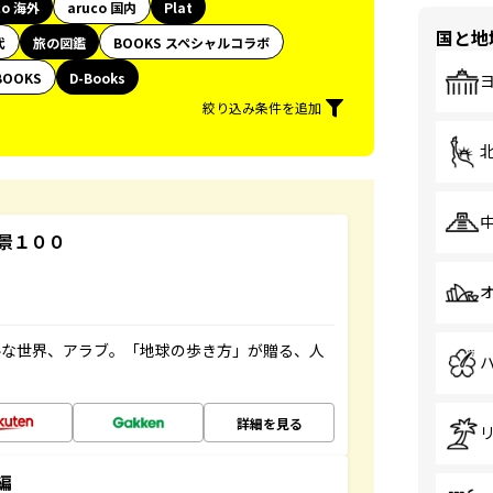
co 海外
aruco 国内
Plat
国と地
代
旅の図鑑
BOOKS スペシャルコラボ
BOOKS
D-Books
絞り込み条件を追加
景１００
ルな世界、アラブ。「地球の歩き方」が贈る、人
詳細を見る
編