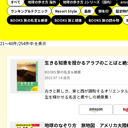
すべて
地球の歩き方 海外
地球の歩き方 Jシリーズ（国内）
aru
ランキング&テクニック
Resort Style
島旅
御朱印
歴史時
BOOKS 旅の名言＆絶景
BOOKS 旅と健康
BOOKS 旅の読み物
21〜40件/254件中 を表示
生きる知恵を授かるアラブのことばと絶
BOOKS 旅の名言＆絶景
2022.07.14 発売
古きと新しき、東と西が調和するオリエンタ
生を輝かせる名言と癒やしの絶景集！
地球のなぞり方 旅地図 アメリカ大陸