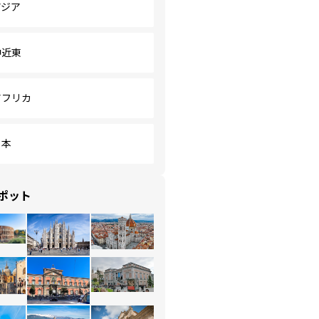
アジア
中近東
アフリカ
日本
ポット