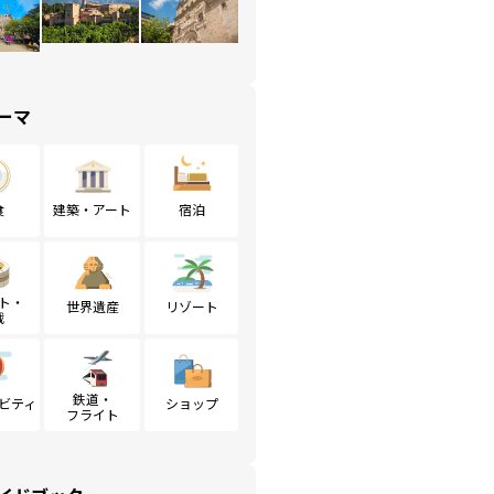
ーマ
食
建築・アート
宿泊
ト・
世界遺産
リゾート
戦
鉄道・
ビティ
ショップ
フライト