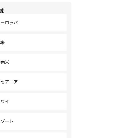
域
ヨーロッパ
北米
中南米
オセアニア
ハワイ
リゾート