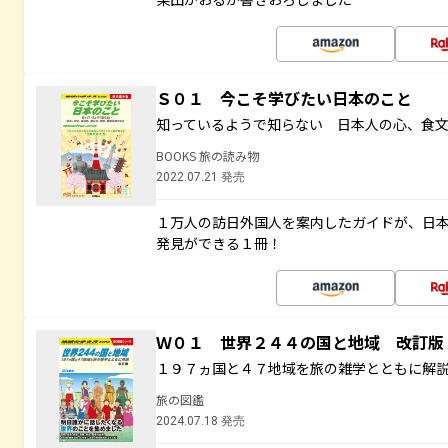
Ｓ０１ 今こそ学びたい日本のこと
知っているようで知らない 日本人の心、食
BOOKS 旅の読み物
2022.07.21 発売
１万人の訪日外国人を案内したガイドが、日
発見ができる１冊！
Ｗ０１ 世界２４４の国と地域 改訂版
１９７ヵ国と４７地域を旅の雑学とともに解
旅の図鑑
2024.07.18 発売