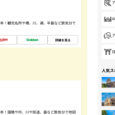
図本！観光名所や橋、川、湖、半島など旅気分で
詳細を見る
人気ス
図本！国境や州、川や街道、島など旅気分で地図