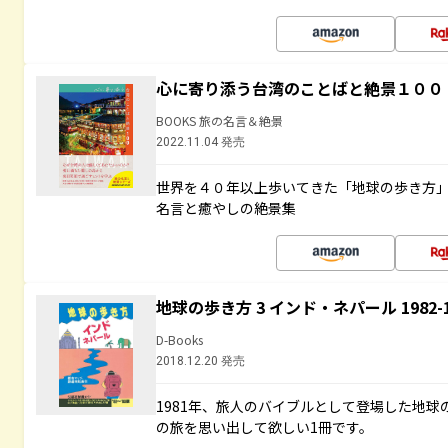
心に寄り添う台湾のことばと絶景１００
BOOKS 旅の名言＆絶景
2022.11.04 発売
世界を４０年以上歩いてきた「地球の歩き方
名言と癒やしの絶景集
地球の歩き方 3 インド・ネパール 1982
D-Books
2018.12.20 発売
1981年、旅人のバイブルとして登場した地
の旅を思い出して欲しい1冊です。