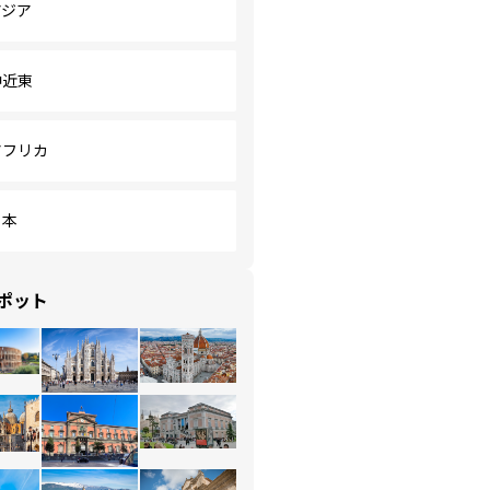
アジア
中近東
アフリカ
日本
ポット