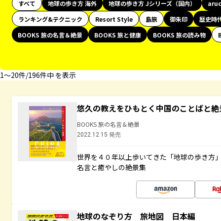
すべて
地球の歩き方 海外
地球の歩き方 Jシリーズ（国内）
aru
ランキング&テクニック
Resort Style
島旅
御朱印
歴史時
BOOKS 旅の名言＆絶景
BOOKS 旅と健康
BOOKS 旅の読み物
1〜20件/196件中 を表示
悠久の教えをひもとく中国のことばと絶
BOOKS 旅の名言＆絶景
2022.12.15 発売
世界を４０年以上歩いてきた「地球の歩き方
名言と癒やしの絶景集
地球のなぞり方 旅地図 日本編