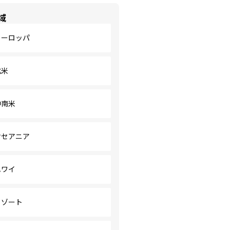
域
ヨーロッパ
北米
中南米
オセアニア
ハワイ
リゾート