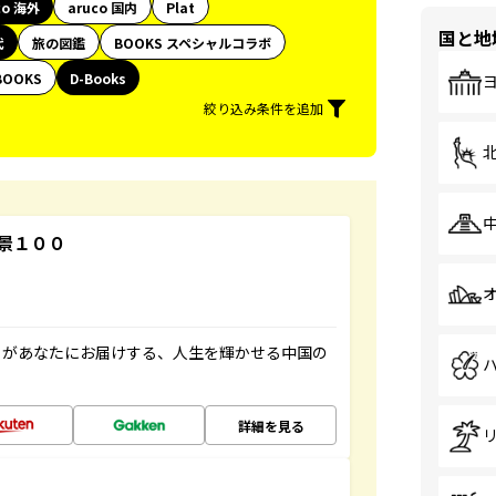
co 海外
aruco 国内
Plat
国と地
代
旅の図鑑
BOOKS スペシャルコラボ
BOOKS
D-Books
絞り込み条件を追加
景１００
」があなたにお届けする、人生を輝かせる中国の
詳細を見る