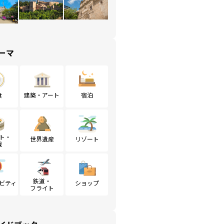
ーマ
食
建築・アート
宿泊
ト・
世界遺産
リゾート
戦
鉄道・
ビティ
ショップ
フライト