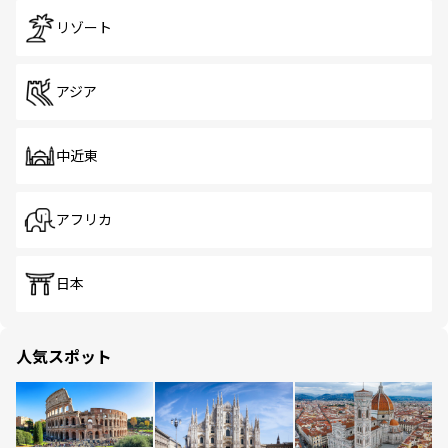
リゾート
アジア
中近東
アフリカ
日本
人気スポット