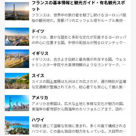
フランスの基本情報と観光ガイド・有名観光スポ
ませてくれるイタリアで、忘れられない旅をしてみよう！
文化が根付くこの国では、情熱的なフラメンコ、熱気あふ
なお、新着のイタリア情報は
コンテンツ一覧
を参照してほ
れる闘牛、そして美味しいタパスが生活の一部となってい
ット
しい。
る。首都マドリードの洗練された雰囲気や、バルセロナの
フランスは、世界中の旅行者を魅了し続けるヨーロッパ屈
アートに溢れた街角から、地方では古代ローマ遺跡や中世
指の観光地だ。首都パリのエッフェル塔やルーブル美術館
の城塞都市、穏やかなビーチリゾートまで多彩な表情を見
といった象徴的なスポットから、田舎町の古風な美しさま
せる。地方によって風土や気候が異なるスペインはその個
ドイツ
で、幅広い魅力が詰まっている。華麗な宮殿、歴史的な大
性で訪れる人を魅了する。 なお、新着のスペイン情報は
コ
聖堂、美しいビーチ、そして豊かな自然が、訪れる者を心
ドイツは、豊かな歴史と多彩な文化が交差するヨーロッパ
ンテンツ一覧
を参照してほしい。
から魅了する。また、フランスは美食の国としても知ら
の中心に位置する国。中世の街並みが残るロマンチック街
れ、フランス料理はユネスコ無形文化遺産にも登録されて
道から、未来を先取りするようなモダンな都市まで多様な
イギリス
いる。シャンパンの発祥地であるランス、プロヴァンスの
顔を持つこの国は、どこを歩いても飽きることがない。ベ
香り高いラベンダー畑など、多彩な楽しみ方が可能だ。さ
ルリンの文化的活気、バイエルン州のアルプスの絶景、そ
イギリスは、古きよき伝統と最先端が共存する国。ウェス
らに、パリ以外の地域にも魅力が溢れており、どの街角に
してライン川沿いのワイン畑といった風景は必見。ビール
トミンスター寺院や大英博物館のようなランドマーク、歴
も豊かな歴史と文化が息づいている。パリ以外の個性あふ
とソーセージを味わいながら地元の人と過ごす楽しい時間
史ある大学都市、美しい丘陵地帯や牧歌的な風景など、エ
れる地方に足を運ぶとそれぞれで全く異なる文化を体験で
スイス
は、お酒好きな人にはぜひ体験してほしい。 なお、新着の
リアごとに異なる魅力がある。また、優雅なアフタヌーン
きるだろう。 なお、新着のフランス情報は
コンテンツ一覧
ドイツ情報は
コンテンツ一覧
を参照してほしい。
ティー、ビール好きにはたまらない英国パブ、サッカー観
スイスの国土面積は九州ほどの広さだが、運行時刻が正確
を参照してほしい。
戦など、本場だからこそできる体験も豊富。イギリスを旅
な交通網が整備されており、初心者でも安心して個人旅行
して楽しみつくそう。 なお、新着のイギリス情報は
コンテ
を楽しめる。日本同様に時刻表どおりの旅が可能だ。中世
アメリカ
ンツ一覧
を参照してほしい。
の建物がそのまま残る町や、スイスならではのユニークな
博物館もあり、アルプス観光だけでなく町歩きも満喫する
アメリカ合衆国は、広大な土地と多様な文化が魅力の国。
ことができる。国民の所得が高いため物価も高いが、旅行
東海岸の都市部から西海岸のカリフォルニアまで、訪れる
者向けの交通パス提供のサービスもあり、うまく活用すれ
場所ごとに異なる風景と体験が待っている。ニューヨーク
ハワイ
ば市内交通費無料で観光を楽しむこともできる。 なお、新
のような巨大都市は、観光、ショッピング、エンターテイ
着のスイス情報は
コンテンツ一覧
を参照してほしい。
ンメントが詰まった刺激的なスポットだ。一方、アメリカ
年間を通じて温暖な気候に恵まれ、多くの島で構成される
西部には大自然が広がり、グランドキャニオンやイエロー
ハワイは、どの島も独自の魅力をもっている。大自然の神