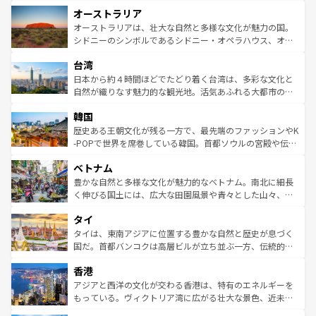
ストーン国立公園といった絶景が堪能できる。さらに、南
秘を感じたいなら、火山が生み出した壮大な景観を誇るハ
オーストラリア
部のニューオーリンズでは、音楽と美食が融合した独特の
ワイ島は見逃せない。また、定番の観光地といえばオアフ
文化が魅力。旅行者はアメリカの各地域で異なる魅力を楽
島だが、静かな自然を求めるならマウイ島やカウアイ島が
オーストラリアは、壮大な自然と多様な文化が魅力の国。
しみながら、その多様性と豊かな歴史を感じることができ
おすすめ。エメラルドグリーンに輝く海をはじめ、豊かな
シドニーのシンボルであるシドニー・オペラハウス、オー
るだろう。車でのロードトリップや列車の旅も、アメリカ
文化や歴史が息づいている。「アロハスピリット」と呼ば
ストラリア東海岸北部に広がる大サンゴ礁地帯グレートバ
ならではの贅沢な旅のスタイルだ。 なお、新着のアメリカ
台湾
れるおもてなしの心で訪れる人々を迎えてくれるハワイの
リアリーフや大陸中央部にそびえるウルル（エアーズロッ
情報は
コンテンツ一覧
を参照してほしい。
人々、おいしいローカルフードやハワイアンミュージッ
ク）、タスマニアの美しい原生林やケアンズの熱帯雨林な
日本から約４時間ほどでたどり着く台湾は、多彩な文化と
ク、伝統的なフラダンスなど、すべてがハワイの魅力を彩
ど、見どころがたくさん。また、カフェやワイン、オージ
自然が織りなす魅力的な観光地。活気あふれる大都市の台
っている。訪れるたびに新しい発見と感動が待っているハ
ービーフなどの食文化も豊かで、美味しいものであふれて
北やノスタルジックな町並みが人気な九份（ジォウフェ
ワイを、存分に味わってほしい。 なお、新着のハワイ情報
韓国
いる。アクティビティも充実しており、サーフィンやダイ
ン）、静ひつな山岳地帯である台湾東部など、都市の喧騒
は
コンテンツ一覧
を参照してほしい。
ビング、ハイキングなど、アウトドア好きにはたまらな
と山間の静けさが共存しており、訪れる人に新しい発見と
歴史ある王朝文化が残る一方で、最先端のファッションやK
い。オーストラリアの多彩な魅力を存分に味わいつくそ
驚きをもたらしてくれる。また、奥深い台湾の食文化も魅
-POPで世界を席巻している韓国。首都ソウルの宮殿や伝統
う。 なお、新着のオーストラリア情報は
コンテンツ一覧
を
力で、夜市などの屋台グルメから高級料理、ヘルシーで美
家屋が並ぶエリアでは韓国の歴史と文化に浸ることがで
参照してほしい。
ベトナム
容にもいいと評判のスイーツなど、バラエティ豊かな料理
き、地方に足を延ばせば四季折々の自然美を楽しむことが
が味わえる。 なお、新着の台湾情報は
コンテンツ一覧
を参
できる。そして、キムチや焼肉、絶品のストリートフード
豊かな自然と多様な文化が魅力的なベトナム。南北に細長
照してほしい。
まで、さまざまな韓国料理が待っている。夜には、韓国な
く伸びる国土には、広大な田園風景や青々とした山々、世
らではのナイトライフも堪能できる。あたたかいホスピタ
界遺産に登録された壮大な自然景観が点在し、都市部では
タイ
リティに包まれながら、韓国の多彩な魅力を心ゆくまで味
急速な発展と共に伝統が息づく。ハノイの古い町並みやホ
わってみてほしい。 なお、新着の韓国情報は
コンテンツ一
ーチミン市のフランス統治時代の建物も、独特の雰囲気を
タイは、東南アジアに位置する豊かな自然と歴史が息づく
覧
を参照してほしい。
醸し出している。また、バラエティの豊かさとおいしさで
国だ。首都バンコクは高層ビルが立ち並ぶ一方、伝統的な
世界中の食通を魅了してやまないベトナム料理も魅力のひ
寺院や市場がいたるところに点在し、古きよき文化と現代
香港
とつ。フォーやバインミー、ベトナムコーヒーなどは、ぜ
の活気が交差している。北部ではチェンマイなどの山岳地
ひ現地で味わいたい。どの地域を訪れてもあたたかい人々
帯で自然と触れ合い、南部ではプーケットやクラビの美し
アジアと西洋の文化が交わる香港は、特有のエネルギーを
が旅行者を迎えてくれるので、きっと忘れられない旅にな
いビーチでリゾート気分を楽しむことができる。タイ料理
もっている。ヴィクトリア湾に広がる壮大な景色、近未来
るはずだ。 なお、新着のベトナム情報は
コンテンツ一覧
を
は世界的に有名で、屋台から高級レストランまで味覚を刺
的なアートスポット、そして歴史と現代が融合した町並