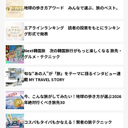
地球の歩き方アワード みんなで選ぶ、旅のベスト。
エアラインランキング 読者の投票をもとにランキン
グ形式で発表
Next韓国旅 次の韓国旅行がもっと楽しくなる 旅先・
グルメ・テクニック
旬な“あの人”が「旅」をテーマに語るインタビュー連
載 MY TRAVEL STORY
今、こんな旅がしてみたい！地球の歩き方が選ぶ2026
年絶対行くべき旅先30
コスパもタイパもかなえる！賢者の旅テクニック