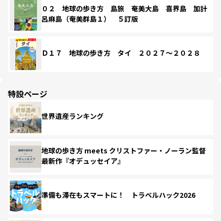
０２ 地球の歩き方 島旅 奄美大島 喜界島 加計
呂麻島（奄美群島１） ５訂版
Ｄ１７ 地球の歩き方 タイ ２０２７～２０２８
特設ページ
世界遺産ランキング
地球の歩き方 meets クリストファー・ノーラン監督
最新作『オデュッセイア』
準備も滞在もスマートに！ トラベルハック2026