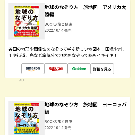
地球のなぞり方 旅地図 アメリカ大
陸編
BOOKS 旅と健康
2022.10.14 発売
各国の地形や関係性をなぞって学ぶ新しい地図本！国境や州、
川や街道、島など旅気分で地図をなぞって脳もイキイキ！
詳細を見る
AD
地球のなぞり方 旅地図 ヨーロッパ
編
BOOKS 旅と健康
2022.10.14 発売