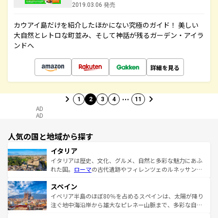
2019.03.06 発売
カウアイ島だけを紹介したほかにない究極のガイド！ 美しい
大自然とレトロな町並み、そして神話が残るガーデン・アイラ
ンドへ
詳細を見る
…
1
2
3
4
11
AD
AD
人気の国と地域から探す
イタリア
イタリアは歴史、文化、グルメ、自然と多彩な魅力にあふ
れた国。
ローマ
の古代遺跡やフィレンツェのルネッサンス
美術、ヴェネツィアの運河など、歴史あるスポットはもち
スペイン
ろん、トスカーナの美しい田園風景やアマルフィ海岸の絶
景など、自然景観も見逃せない。観光の合間には、本場の
イベリア半島のほぼ80％を占めるスペインは、太陽が降り
ピザやパスタなど、絶品のイタリア料理を堪能することも
注ぐ地中海沿岸から雄大なピレネー山脈まで、多彩な自然
できる。朝目覚めてから夜眠るまで、すべての瞬間を楽し
と文化が詰まったヨーロッパ屈指の旅行先だ。多様な地域