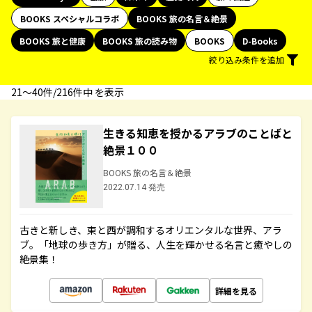
BOOKS スペシャルコラボ
BOOKS 旅の名言＆絶景
BOOKS 旅と健康
BOOKS 旅の読み物
BOOKS
D-Books
絞り込み条件を追加
21〜40件/216件中 を表示
生きる知恵を授かるアラブのことばと
絶景１００
BOOKS 旅の名言＆絶景
2022.07.14 発売
古きと新しき、東と西が調和するオリエンタルな世界、アラ
ブ。「地球の歩き方」が贈る、人生を輝かせる名言と癒やしの
絶景集！
詳細を見る