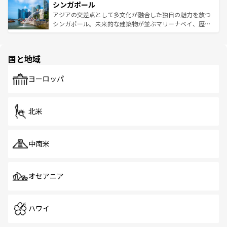
参照してほしい。
シンガポール
激する。気候は一年中温暖で、どの季節にも異なる楽しみ
み、どこを訪れても感動するはず。観光スポットが密集し
が待っている。親しみやすいタイの人々、仏教を中心とし
ており、効率よく見どころを回れるのも魅力。息をのむよ
アジアの交差点として多文化が融合した独自の魅力を放つ
た文化、そして多様な観光資源が、訪れる旅人を魅了し続
うな絶景から文化的な体験まで、香港を存分に楽しみ尽く
シンガポール。未来的な建築物が並ぶマリーナベイ、歴史
ける。 なお、新着のタイ情報は
コンテンツ一覧
を参照して
そう。 なお、新着の香港情報は
コンテンツ一覧
を参照して
と伝統を感じられるエスニックタウン、多数の緑豊かな公
ほしい。
ほしい。
園や自然保護区など、自然が調和した近代的な景観と文化
の多様性あふれるカラフルな町は、どこを歩いても新しい
国と地域
発見がある。さらに、治安のよさや充実した公共交通機関
も、旅行者にとっては魅力的なポイント。グルメも豊富
で、ホーカーズは地元の風情を楽しめる外せないスポット
ヨーロッパ
だ。訪れる人を飽きさせないシンガポールで、多様な魅力
を体感しよう。 なお、新着のシンガポール情報は
コンテン
ツ一覧
を参照してほしい。
北米
中南米
オセアニア
ハワイ