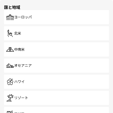
の多様性あふれるカラフルな町は、どこを歩いても新しい
国と地域
発見がある。さらに、治安のよさや充実した公共交通機関
も、旅行者にとっては魅力的なポイント。グルメも豊富
で、ホーカーズは地元の風情を楽しめる外せないスポット
ヨーロッパ
だ。訪れる人を飽きさせないシンガポールで、多様な魅力
を体感しよう。 なお、新着のシンガポール情報は
コンテン
ツ一覧
を参照してほしい。
北米
中南米
オセアニア
ハワイ
リゾート