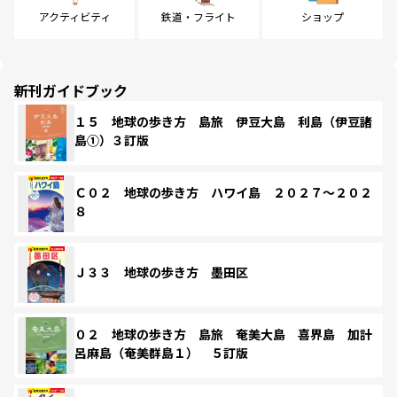
アクティビティ
鉄道・フライト
ショップ
新刊ガイドブック
１５ 地球の歩き方 島旅 伊豆大島 利島（伊豆諸
島①）３訂版
Ｃ０２ 地球の歩き方 ハワイ島 ２０２７～２０２
８
Ｊ３３ 地球の歩き方 墨田区
０２ 地球の歩き方 島旅 奄美大島 喜界島 加計
呂麻島（奄美群島１） ５訂版