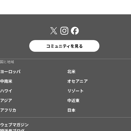
コミュニティを見る
国と地域
ヨーロッパ
北米
中南米
オセアニア
ハワイ
リゾート
アジア
中近東
アフリカ
日本
ウェブマガジン
特派員ブログ