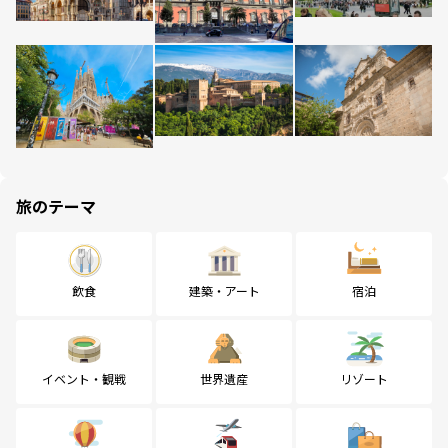
旅のテーマ
飲食
建築・アート
宿泊
イベント・観戦
世界遺産
リゾート