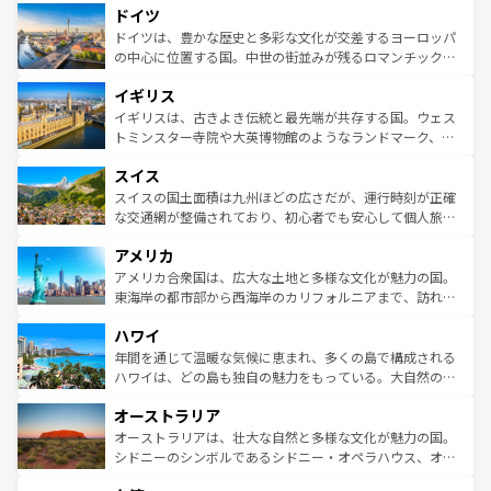
せる。地方によって風土や気候が異なるスペインはその個
ドイツ
で、幅広い魅力が詰まっている。華麗な宮殿、歴史的な大
性で訪れる人を魅了する。 なお、新着のスペイン情報は
コ
聖堂、美しいビーチ、そして豊かな自然が、訪れる者を心
ドイツは、豊かな歴史と多彩な文化が交差するヨーロッパ
ンテンツ一覧
を参照してほしい。
から魅了する。また、フランスは美食の国としても知ら
の中心に位置する国。中世の街並みが残るロマンチック街
れ、フランス料理はユネスコ無形文化遺産にも登録されて
道から、未来を先取りするようなモダンな都市まで多様な
イギリス
いる。シャンパンの発祥地であるランス、プロヴァンスの
顔を持つこの国は、どこを歩いても飽きることがない。ベ
香り高いラベンダー畑など、多彩な楽しみ方が可能だ。さ
ルリンの文化的活気、バイエルン州のアルプスの絶景、そ
イギリスは、古きよき伝統と最先端が共存する国。ウェス
らに、パリ以外の地域にも魅力が溢れており、どの街角に
してライン川沿いのワイン畑といった風景は必見。ビール
トミンスター寺院や大英博物館のようなランドマーク、歴
も豊かな歴史と文化が息づいている。パリ以外の個性あふ
とソーセージを味わいながら地元の人と過ごす楽しい時間
史ある大学都市、美しい丘陵地帯や牧歌的な風景など、エ
れる地方に足を運ぶとそれぞれで全く異なる文化を体験で
スイス
は、お酒好きな人にはぜひ体験してほしい。 なお、新着の
リアごとに異なる魅力がある。また、優雅なアフタヌーン
きるだろう。 なお、新着のフランス情報は
コンテンツ一覧
ドイツ情報は
コンテンツ一覧
を参照してほしい。
ティー、ビール好きにはたまらない英国パブ、サッカー観
スイスの国土面積は九州ほどの広さだが、運行時刻が正確
を参照してほしい。
戦など、本場だからこそできる体験も豊富。イギリスを旅
な交通網が整備されており、初心者でも安心して個人旅行
して楽しみつくそう。 なお、新着のイギリス情報は
コンテ
を楽しめる。日本同様に時刻表どおりの旅が可能だ。中世
アメリカ
ンツ一覧
を参照してほしい。
の建物がそのまま残る町や、スイスならではのユニークな
博物館もあり、アルプス観光だけでなく町歩きも満喫する
アメリカ合衆国は、広大な土地と多様な文化が魅力の国。
ことができる。国民の所得が高いため物価も高いが、旅行
東海岸の都市部から西海岸のカリフォルニアまで、訪れる
者向けの交通パス提供のサービスもあり、うまく活用すれ
場所ごとに異なる風景と体験が待っている。ニューヨーク
ハワイ
ば市内交通費無料で観光を楽しむこともできる。 なお、新
のような巨大都市は、観光、ショッピング、エンターテイ
着のスイス情報は
コンテンツ一覧
を参照してほしい。
ンメントが詰まった刺激的なスポットだ。一方、アメリカ
年間を通じて温暖な気候に恵まれ、多くの島で構成される
西部には大自然が広がり、グランドキャニオンやイエロー
ハワイは、どの島も独自の魅力をもっている。大自然の神
ストーン国立公園といった絶景が堪能できる。さらに、南
秘を感じたいなら、火山が生み出した壮大な景観を誇るハ
オーストラリア
部のニューオーリンズでは、音楽と美食が融合した独特の
ワイ島は見逃せない。また、定番の観光地といえばオアフ
文化が魅力。旅行者はアメリカの各地域で異なる魅力を楽
島だが、静かな自然を求めるならマウイ島やカウアイ島が
オーストラリアは、壮大な自然と多様な文化が魅力の国。
しみながら、その多様性と豊かな歴史を感じることができ
おすすめ。エメラルドグリーンに輝く海をはじめ、豊かな
シドニーのシンボルであるシドニー・オペラハウス、オー
るだろう。車でのロードトリップや列車の旅も、アメリカ
文化や歴史が息づいている。「アロハスピリット」と呼ば
ストラリア東海岸北部に広がる大サンゴ礁地帯グレートバ