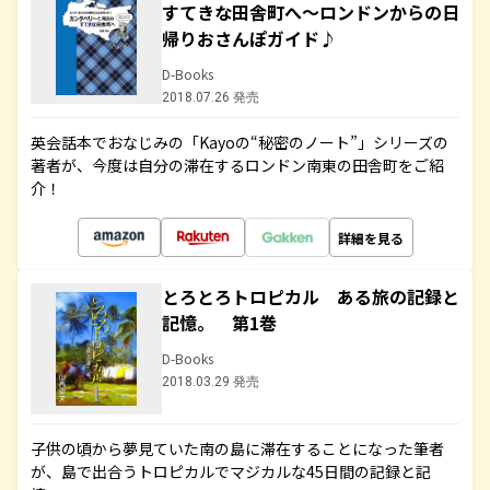
すてきな田舎町へ～ロンドンからの日
帰りおさんぽガイド♪
D-Books
2018.07.26 発売
英会話本でおなじみの「Kayoの“秘密のノート”」シリーズの
著者が、今度は自分の滞在するロンドン南東の田舎町をご紹
介！
詳細を見る
とろとろトロピカル ある旅の記録と
記憶。 第1巻
D-Books
2018.03.29 発売
子供の頃から夢見ていた南の島に滞在することになった筆者
が、島で出合うトロピカルでマジカルな45日間の記録と記