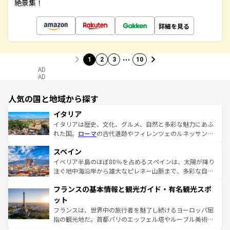
絶景集！
詳細を見る
…
1
2
3
10
AD
AD
人気の国と地域から探す
イタリア
イタリアは歴史、文化、グルメ、自然と多彩な魅力にあふ
れた国。
ローマ
の古代遺跡やフィレンツェのルネッサンス
美術、ヴェネツィアの運河など、歴史あるスポットはもち
スペイン
ろん、トスカーナの美しい田園風景やアマルフィ海岸の絶
景など、自然景観も見逃せない。観光の合間には、本場の
イベリア半島のほぼ80％を占めるスペインは、太陽が降り
ピザやパスタなど、絶品のイタリア料理を堪能することも
注ぐ地中海沿岸から雄大なピレネー山脈まで、多彩な自然
できる。朝目覚めてから夜眠るまで、すべての瞬間を楽し
と文化が詰まったヨーロッパ屈指の旅行先だ。多様な地域
フランスの基本情報と観光ガイド・有名観光スポ
ませてくれるイタリアで、忘れられない旅をしてみよう！
文化が根付くこの国では、情熱的なフラメンコ、熱気あふ
なお、新着のイタリア情報は
コンテンツ一覧
を参照してほ
れる闘牛、そして美味しいタパスが生活の一部となってい
ット
しい。
る。首都マドリードの洗練された雰囲気や、バルセロナの
フランスは、世界中の旅行者を魅了し続けるヨーロッパ屈
アートに溢れた街角から、地方では古代ローマ遺跡や中世
指の観光地だ。首都パリのエッフェル塔やルーブル美術館
の城塞都市、穏やかなビーチリゾートまで多彩な表情を見
といった象徴的なスポットから、田舎町の古風な美しさま