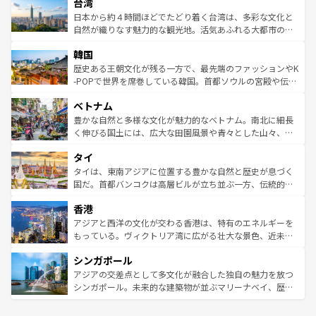
ならではの贅沢な旅のスタイルだ。 なお、新着のアメリカ
台湾
れるおもてなしの心で訪れる人々を迎えてくれるハワイの
リアリーフや大陸中央部にそびえるウルル（エアーズロッ
情報は
コンテンツ一覧
を参照してほしい。
人々、おいしいローカルフードやハワイアンミュージッ
ク）、タスマニアの美しい原生林やケアンズの熱帯雨林な
日本から約４時間ほどでたどり着く台湾は、多彩な文化と
ク、伝統的なフラダンスなど、すべてがハワイの魅力を彩
ど、見どころがたくさん。また、カフェやワイン、オージ
自然が織りなす魅力的な観光地。活気あふれる大都市の台
っている。訪れるたびに新しい発見と感動が待っているハ
ービーフなどの食文化も豊かで、美味しいものであふれて
北やノスタルジックな町並みが人気な九份（ジォウフェ
ワイを、存分に味わってほしい。 なお、新着のハワイ情報
韓国
いる。アクティビティも充実しており、サーフィンやダイ
ン）、静ひつな山岳地帯である台湾東部など、都市の喧騒
は
コンテンツ一覧
を参照してほしい。
ビング、ハイキングなど、アウトドア好きにはたまらな
と山間の静けさが共存しており、訪れる人に新しい発見と
歴史ある王朝文化が残る一方で、最先端のファッションやK
い。オーストラリアの多彩な魅力を存分に味わいつくそ
驚きをもたらしてくれる。また、奥深い台湾の食文化も魅
-POPで世界を席巻している韓国。首都ソウルの宮殿や伝統
う。 なお、新着のオーストラリア情報は
コンテンツ一覧
を
力で、夜市などの屋台グルメから高級料理、ヘルシーで美
家屋が並ぶエリアでは韓国の歴史と文化に浸ることがで
参照してほしい。
ベトナム
容にもいいと評判のスイーツなど、バラエティ豊かな料理
き、地方に足を延ばせば四季折々の自然美を楽しむことが
が味わえる。 なお、新着の台湾情報は
コンテンツ一覧
を参
できる。そして、キムチや焼肉、絶品のストリートフード
豊かな自然と多様な文化が魅力的なベトナム。南北に細長
照してほしい。
まで、さまざまな韓国料理が待っている。夜には、韓国な
く伸びる国土には、広大な田園風景や青々とした山々、世
らではのナイトライフも堪能できる。あたたかいホスピタ
界遺産に登録された壮大な自然景観が点在し、都市部では
タイ
リティに包まれながら、韓国の多彩な魅力を心ゆくまで味
急速な発展と共に伝統が息づく。ハノイの古い町並みやホ
わってみてほしい。 なお、新着の韓国情報は
コンテンツ一
ーチミン市のフランス統治時代の建物も、独特の雰囲気を
タイは、東南アジアに位置する豊かな自然と歴史が息づく
覧
を参照してほしい。
醸し出している。また、バラエティの豊かさとおいしさで
国だ。首都バンコクは高層ビルが立ち並ぶ一方、伝統的な
世界中の食通を魅了してやまないベトナム料理も魅力のひ
寺院や市場がいたるところに点在し、古きよき文化と現代
香港
とつ。フォーやバインミー、ベトナムコーヒーなどは、ぜ
の活気が交差している。北部ではチェンマイなどの山岳地
ひ現地で味わいたい。どの地域を訪れてもあたたかい人々
帯で自然と触れ合い、南部ではプーケットやクラビの美し
アジアと西洋の文化が交わる香港は、特有のエネルギーを
が旅行者を迎えてくれるので、きっと忘れられない旅にな
いビーチでリゾート気分を楽しむことができる。タイ料理
もっている。ヴィクトリア湾に広がる壮大な景色、近未来
るはずだ。 なお、新着のベトナム情報は
コンテンツ一覧
を
は世界的に有名で、屋台から高級レストランまで味覚を刺
的なアートスポット、そして歴史と現代が融合した町並
参照してほしい。
シンガポール
激する。気候は一年中温暖で、どの季節にも異なる楽しみ
み、どこを訪れても感動するはず。観光スポットが密集し
が待っている。親しみやすいタイの人々、仏教を中心とし
ており、効率よく見どころを回れるのも魅力。息をのむよ
アジアの交差点として多文化が融合した独自の魅力を放つ
た文化、そして多様な観光資源が、訪れる旅人を魅了し続
うな絶景から文化的な体験まで、香港を存分に楽しみ尽く
シンガポール。未来的な建築物が並ぶマリーナベイ、歴史
ける。 なお、新着のタイ情報は
コンテンツ一覧
を参照して
そう。 なお、新着の香港情報は
コンテンツ一覧
を参照して
と伝統を感じられるエスニックタウン、多数の緑豊かな公
ほしい。
ほしい。
園や自然保護区など、自然が調和した近代的な景観と文化