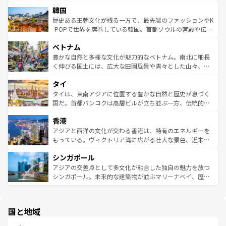
っている。訪れるたびに新しい発見と感動が待っているハ
ービーフなどの食文化も豊かで、美味しいものであふれて
北やノスタルジックな町並みが人気な九份（ジォウフェ
ワイを、存分に味わってほしい。 なお、新着のハワイ情報
韓国
いる。アクティビティも充実しており、サーフィンやダイ
ン）、静ひつな山岳地帯である台湾東部など、都市の喧騒
は
コンテンツ一覧
を参照してほしい。
ビング、ハイキングなど、アウトドア好きにはたまらな
と山間の静けさが共存しており、訪れる人に新しい発見と
歴史ある王朝文化が残る一方で、最先端のファッションやK
い。オーストラリアの多彩な魅力を存分に味わいつくそ
驚きをもたらしてくれる。また、奥深い台湾の食文化も魅
-POPで世界を席巻している韓国。首都ソウルの宮殿や伝統
う。 なお、新着のオーストラリア情報は
コンテンツ一覧
を
力で、夜市などの屋台グルメから高級料理、ヘルシーで美
家屋が並ぶエリアでは韓国の歴史と文化に浸ることがで
参照してほしい。
ベトナム
容にもいいと評判のスイーツなど、バラエティ豊かな料理
き、地方に足を延ばせば四季折々の自然美を楽しむことが
が味わえる。 なお、新着の台湾情報は
コンテンツ一覧
を参
できる。そして、キムチや焼肉、絶品のストリートフード
豊かな自然と多様な文化が魅力的なベトナム。南北に細長
照してほしい。
まで、さまざまな韓国料理が待っている。夜には、韓国な
く伸びる国土には、広大な田園風景や青々とした山々、世
らではのナイトライフも堪能できる。あたたかいホスピタ
界遺産に登録された壮大な自然景観が点在し、都市部では
タイ
リティに包まれながら、韓国の多彩な魅力を心ゆくまで味
急速な発展と共に伝統が息づく。ハノイの古い町並みやホ
わってみてほしい。 なお、新着の韓国情報は
コンテンツ一
ーチミン市のフランス統治時代の建物も、独特の雰囲気を
タイは、東南アジアに位置する豊かな自然と歴史が息づく
覧
を参照してほしい。
醸し出している。また、バラエティの豊かさとおいしさで
国だ。首都バンコクは高層ビルが立ち並ぶ一方、伝統的な
世界中の食通を魅了してやまないベトナム料理も魅力のひ
寺院や市場がいたるところに点在し、古きよき文化と現代
香港
とつ。フォーやバインミー、ベトナムコーヒーなどは、ぜ
の活気が交差している。北部ではチェンマイなどの山岳地
ひ現地で味わいたい。どの地域を訪れてもあたたかい人々
帯で自然と触れ合い、南部ではプーケットやクラビの美し
アジアと西洋の文化が交わる香港は、特有のエネルギーを
が旅行者を迎えてくれるので、きっと忘れられない旅にな
いビーチでリゾート気分を楽しむことができる。タイ料理
もっている。ヴィクトリア湾に広がる壮大な景色、近未来
るはずだ。 なお、新着のベトナム情報は
コンテンツ一覧
を
は世界的に有名で、屋台から高級レストランまで味覚を刺
的なアートスポット、そして歴史と現代が融合した町並
参照してほしい。
シンガポール
激する。気候は一年中温暖で、どの季節にも異なる楽しみ
み、どこを訪れても感動するはず。観光スポットが密集し
が待っている。親しみやすいタイの人々、仏教を中心とし
ており、効率よく見どころを回れるのも魅力。息をのむよ
アジアの交差点として多文化が融合した独自の魅力を放つ
た文化、そして多様な観光資源が、訪れる旅人を魅了し続
うな絶景から文化的な体験まで、香港を存分に楽しみ尽く
シンガポール。未来的な建築物が並ぶマリーナベイ、歴史
ける。 なお、新着のタイ情報は
コンテンツ一覧
を参照して
そう。 なお、新着の香港情報は
コンテンツ一覧
を参照して
と伝統を感じられるエスニックタウン、多数の緑豊かな公
ほしい。
ほしい。
園や自然保護区など、自然が調和した近代的な景観と文化
の多様性あふれるカラフルな町は、どこを歩いても新しい
国と地域
発見がある。さらに、治安のよさや充実した公共交通機関
も、旅行者にとっては魅力的なポイント。グルメも豊富