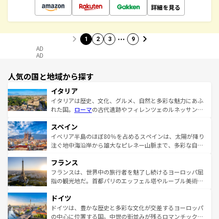
詳細を見る
…
1
2
3
9
AD
AD
人気の国と地域から探す
イタリア
イタリアは歴史、文化、グルメ、自然と多彩な魅力にあふ
れた国。
ローマ
の古代遺跡やフィレンツェのルネッサンス
美術、ヴェネツィアの運河など、歴史あるスポットはもち
スペイン
ろん、トスカーナの美しい田園風景やアマルフィ海岸の絶
景など、自然景観も見逃せない。観光の合間には、本場の
イベリア半島のほぼ80％を占めるスペインは、太陽が降り
ピザやパスタなど、絶品のイタリア料理を堪能することも
注ぐ地中海沿岸から雄大なピレネー山脈まで、多彩な自然
できる。朝目覚めてから夜眠るまで、すべての瞬間を楽し
と文化が詰まったヨーロッパ屈指の旅行先だ。多様な地域
フランス
ませてくれるイタリアで、忘れられない旅をしてみよう！
文化が根付くこの国では、情熱的なフラメンコ、熱気あふ
なお、新着のイタリア情報は
コンテンツ一覧
を参照してほ
れる闘牛、そして美味しいタパスが生活の一部となってい
フランスは、世界中の旅行者を魅了し続けるヨーロッパ屈
しい。
る。首都マドリードの洗練された雰囲気や、バルセロナの
指の観光地だ。首都パリのエッフェル塔やルーブル美術館
アートに溢れた街角から、地方では古代ローマ遺跡や中世
といった象徴的なスポットから、田舎町の古風な美しさま
ドイツ
の城塞都市、穏やかなビーチリゾートまで多彩な表情を見
で、幅広い魅力が詰まっている。華麗な宮殿、歴史的な大
せる。地方によって風土や気候が異なるスペインはその個
聖堂、美しいビーチ、そして豊かな自然が、訪れる者を心
ドイツは、豊かな歴史と多彩な文化が交差するヨーロッパ
性で訪れる人を魅了する。 なお、新着のスペイン情報は
コ
から魅了する。また、フランスは美食の国としても知ら
の中心に位置する国。中世の街並みが残るロマンチック街