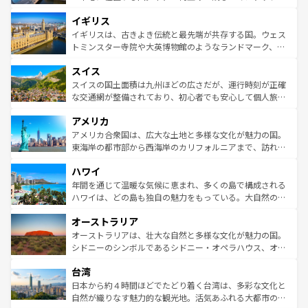
ンテンツ一覧
を参照してほしい。
れ、フランス料理はユネスコ無形文化遺産にも登録されて
道から、未来を先取りするようなモダンな都市まで多様な
イギリス
いる。シャンパンの発祥地であるランス、プロヴァンスの
顔を持つこの国は、どこを歩いても飽きることがない。ベ
香り高いラベンダー畑など、多彩な楽しみ方が可能だ。さ
ルリンの文化的活気、バイエルン州のアルプスの絶景、そ
イギリスは、古きよき伝統と最先端が共存する国。ウェス
らに、パリ以外の地域にも魅力が溢れており、どの街角に
してライン川沿いのワイン畑といった風景は必見。ビール
トミンスター寺院や大英博物館のようなランドマーク、歴
も豊かな歴史と文化が息づいている。パリ以外の個性あふ
とソーセージを味わいながら地元の人と過ごす楽しい時間
史ある大学都市、美しい丘陵地帯や牧歌的な風景など、エ
れる地方に足を運ぶとそれぞれで全く異なる文化を体験で
スイス
は、お酒好きな人にはぜひ体験してほしい。 なお、新着の
リアごとに異なる魅力がある。また、優雅なアフタヌーン
きるだろう。 なお、新着のフランス情報は
コンテンツ一覧
ドイツ情報は
コンテンツ一覧
を参照してほしい。
ティー、ビール好きにはたまらない英国パブ、サッカー観
スイスの国土面積は九州ほどの広さだが、運行時刻が正確
を参照してほしい。
戦など、本場だからこそできる体験も豊富。イギリスを旅
な交通網が整備されており、初心者でも安心して個人旅行
して楽しみつくそう。 なお、新着のイギリス情報は
コンテ
を楽しめる。日本同様に時刻表どおりの旅が可能だ。中世
アメリカ
ンツ一覧
を参照してほしい。
の建物がそのまま残る町や、スイスならではのユニークな
博物館もあり、アルプス観光だけでなく町歩きも満喫する
アメリカ合衆国は、広大な土地と多様な文化が魅力の国。
ことができる。国民の所得が高いため物価も高いが、旅行
東海岸の都市部から西海岸のカリフォルニアまで、訪れる
者向けの交通パス提供のサービスもあり、うまく活用すれ
場所ごとに異なる風景と体験が待っている。ニューヨーク
ハワイ
ば市内交通費無料で観光を楽しむこともできる。 なお、新
のような巨大都市は、観光、ショッピング、エンターテイ
着のスイス情報は
コンテンツ一覧
を参照してほしい。
ンメントが詰まった刺激的なスポットだ。一方、アメリカ
年間を通じて温暖な気候に恵まれ、多くの島で構成される
西部には大自然が広がり、グランドキャニオンやイエロー
ハワイは、どの島も独自の魅力をもっている。大自然の神
ストーン国立公園といった絶景が堪能できる。さらに、南
秘を感じたいなら、火山が生み出した壮大な景観を誇るハ
オーストラリア
部のニューオーリンズでは、音楽と美食が融合した独特の
ワイ島は見逃せない。また、定番の観光地といえばオアフ
文化が魅力。旅行者はアメリカの各地域で異なる魅力を楽
島だが、静かな自然を求めるならマウイ島やカウアイ島が
オーストラリアは、壮大な自然と多様な文化が魅力の国。
しみながら、その多様性と豊かな歴史を感じることができ
おすすめ。エメラルドグリーンに輝く海をはじめ、豊かな
シドニーのシンボルであるシドニー・オペラハウス、オー
るだろう。車でのロードトリップや列車の旅も、アメリカ
文化や歴史が息づいている。「アロハスピリット」と呼ば
ストラリア東海岸北部に広がる大サンゴ礁地帯グレートバ
ならではの贅沢な旅のスタイルだ。 なお、新着のアメリカ
台湾
れるおもてなしの心で訪れる人々を迎えてくれるハワイの
リアリーフや大陸中央部にそびえるウルル（エアーズロッ
情報は
コンテンツ一覧
を参照してほしい。
人々、おいしいローカルフードやハワイアンミュージッ
ク）、タスマニアの美しい原生林やケアンズの熱帯雨林な
日本から約４時間ほどでたどり着く台湾は、多彩な文化と
ク、伝統的なフラダンスなど、すべてがハワイの魅力を彩
ど、見どころがたくさん。また、カフェやワイン、オージ
自然が織りなす魅力的な観光地。活気あふれる大都市の台