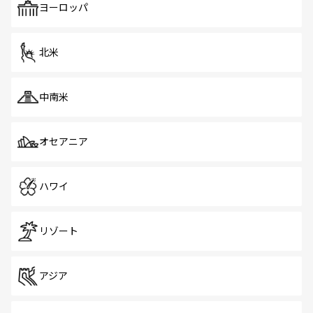
で、ホーカーズは地元の風情を楽しめる外せないスポット
ヨーロッパ
だ。訪れる人を飽きさせないシンガポールで、多様な魅力
を体感しよう。 なお、新着のシンガポール情報は
コンテン
ツ一覧
を参照してほしい。
北米
中南米
オセアニア
ハワイ
リゾート
アジア